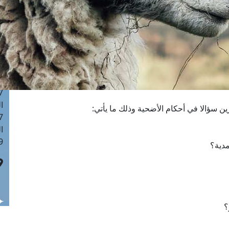
ا
 :42
ا
 :18
ا
 : 1
ا
7
ا
رين سؤالا في أحكام الأضحية وذلك ما يأتي:
: 43
ا
 :8
مدية؟
؟