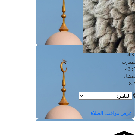
لفجر
4
لشروق
6
لظهر
1
لعصر
4:3
لمغرب
7 
لعشاء
9
عرض مواقيت الصلاة