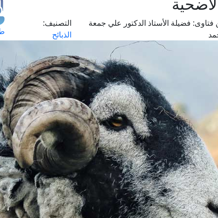
لأضحية
فتاوى:
فضيلة الأستاذ الدكتور علي جمعة
التصنيف:
طل
مد
الذبائح
اس
حج
ال
م
الق