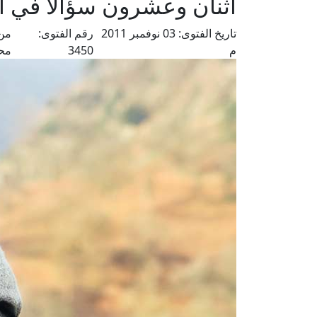
اثنان وعشرون سؤالا في ا
تاريخ الفتوى:
03 نوفمبر 2011
رقم الفتوى:
من 
م
3450
مح