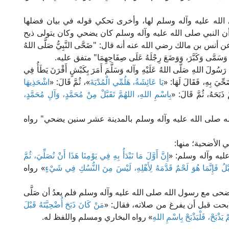
 الله عليه وآله وسلم لها، وأخرى تحكي قوله في بيان فضلها
ت أن النبي صلى الله عليه وآله وسلم كان يضحي وكان يتولى ذبح
 بن مالك رضي الله عنه أنه قال: "ضَحَّى النَّبِيُّ صَلَّى اللهُ
ِيَدِهِ، وَسَمَّى وَكَبَّرَ، وَوَضَعَ رِجْلَهُ عَلَى صِفَاحِهِمَا" متفق عليه.
ِ صَلَّى اللهُ عَلَيْهِ وآله وَسَلَّمَ أَمَرَ بِكَبْشٍ أَقْرَنَ يَطَأُ فِي
َحِّيَ بِهِ، فَقَالَ لَهَا: «
يَا عَائِشَةُ، هَلُمِّي الْمُدْيَةَ
»، ثُمَّ قَالَ: «
اشْحَذِيهَا
 ذَبَحَهُ، ثُمَّ قَالَ: «
بِاسْمِ اللهِ، اللهُمَّ تَقَبَّلْ مِنْ مُحَمَّدٍ، وَآلِ مُحَمَّدٍ،
ه صلى الله عليه وآله وسلم بالمدينة عشر سنين يضحي" رواه
ي الأضحية؛ منها:
ليه وآله وسلم: «
إِنَّ أَوَّلَ مَا نَبْدَأُ بِهِ فِي يَوْمِنَا هَذَا أَنْ نُصَلِّيَ، ثُمَّ
َبْلُ فَإِنَّمَا هُوَ لَحْمٌ قَدَّمَهُ لِأَهْلِهِ، لَيْسَ مِنَ النُّسُكِ فِي شَيْءٍ
» رواه
 مع رسول الله صلى الله عليه وآله وسلم فلم يعدُ أن صَلَّى
ذُبحت قبل أن يفرغ من صلاته، فقال: «
مَنْ كَانَ ذَبَحَ أُضْحِيَّتَهُ قَبْلَ
 يَذْبَحْ، فَلْيَذْبَحْ بِاسْمِ اللهِ
» رواه البخاري ومسلم واللفظ له.