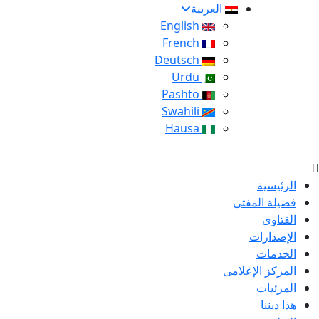
العربية
English
French
Deutsch
Urdu
Pashto
Swahili
Hausa
الرئيسية
فضيلة المفتى
الفتاوى
الإصدارات
الخدمات
المركز الإعلامى
المرئيات
هذا ديننا