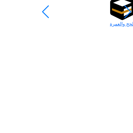
لحج والعمرة
رمضان