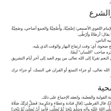
والشرع
اللغوي الأصمعي: إضْحِيَّةٌ، وأُضْحِيَّةٌ والجمع أضاحي، وضَحِيَّةٌ
قال: أرطاةٌ وأرْطًى.
يه الناس.
بح ضحوة، أي: وقت ارتفاع النهار والوقت الذي يليه.
كره صاحب "اللسان" أيضًا.
لنعم تقربًا إلى الله تعالى من يوم العيد إلى آخر أيام التشريق
له تعالى، أو جزاء التمتع أو القران في النسك، أو جزاء ترك
حية
 القولية والفعلية، وانعقد الإجماع على ذلك.
﴾ [الكوثر: 2]، قال القرطبي: [قال قتادة وعطاء وعكرمة: فَصَلِّ لِرَبِّكَ صَلَاةَ
 اللهُ عَلَيْهِ وآله وَسَلَّمَ يَنْحَرُ ثُمَّ يُصَلِّي، فَأُمِرَ أَنْ يُصَلِّيَ ثُمَّ يَنْحَرَ]