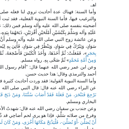
اهـ.
وأما السنة: فهناك عدة أحاديث تروي لنا فعله صلى
والترغيب فيها، فأما السنة النبوية الفعلية، فقد ثب
أضحيته بنفسه صلى الله عليه وآله وسلم فمن ذلك: عن أنس
عَلَيْهِ وآله وَسَلَّمَ بِكَبْشَيْنِ أَمْلَحَيْنِ أَقْرَنَيْنِ، ذَبَحَهُمَا ب
وعن عائشة زوج النبي صلى الله عليه وآله وسلم أَنَّ رَسُولَ الله
سَوَادٍ، وَيَبْرُكُ فِي سَوَادٍ، وَيَنْظُرُ فِي سَوَادٍ، فَأُتِيَ بِهِ لِيُض
بِحَجَرٍ
»، فَفَعَلَتْ: ثُمَّ أَخَذَهَا، وَأَخَذَ الْكَبْشَ فَأَضْجَعَهُ، ثُمَّ
وَمِنْ أُمَّةِ مُحَمَّدٍ
» ثُمَّ ضَحَّى بِهِ. رواه مسلم.
وعن ابن عمر رضي الله عنهما قال: "أقام رسول الل
أحمد والترمذي وقال: هذا حديث حسن.
وأما السنة النبوية القولية: فقد وردت أحاديث كثيرة ف
عن البراء رضي الله عنه قال: قال النبي صلى الله ع
نَرْجِعَ فَنَنْحَرَ، مَنْ فَعَلَهُ فَقَدْ أَصَابَ سُنَّتَنَا، وَمَنْ ذَبَحَ ق
البخاري ومسلم.
وعن جندب بن سفيان رضي الله عنه قال: شهدتُ الأضحى
وفرغ من صلاته سَلَّمَ، فإذا هو يرى لحم أضاحِي قد 
أَنْ يُصَلِّيَ -أَوْ نُصَلِّيَ-، فَلْيَذْبَحْ مَكَانَهَا أُخْرَى، وَمَنْ كَانَ لَمْ