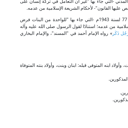
نية" من القانون المدني -التي جاء بها "غير أن التعامل في تركة إنسان على
 نص عليها القانون"- لأحكام الشريعة الإسلامية من عدمه.
ــ مطابقة نص المادة 12 من قانون المواريث رقم 77 لسنة 1943م -التي جاء بها "للواحدة من البنات فرض
إسلامية من عدمه؛ استنادًا لقول الرسول صلى الله عليه وآله
 رَجُل ذَكَر
» رواه الإمام أحمد في "المسند"، والإمام البخاري
خمس بنات، وأولاد ابنه المتوفى قبله: ابنان وبنت، وأولاد بنته المتوفاة
المذكورين.
ين.
مذكورين.