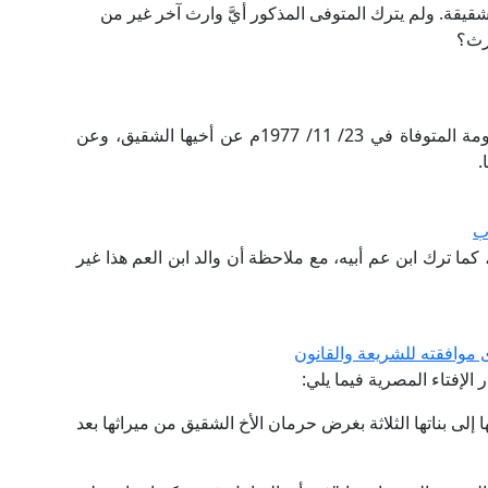
يقة. ولم يترك المتوفى المذكور أيَّ وارث آخر غير من
رث؟
طلب السائل بيان الأنصبة الشرعية في تَرِكة المرحومة المتوفاة في 23/ 11/ 1977م عن أخيها الشقيق، وعن
.
ب
كما ترك ابن عم أبيه، مع ملاحظة أن والد ابن العم هذا غير
 موافقته للشريعة والقانون
لإفتاء المصرية فيما يلي:
ى بناتها الثلاثة بغرض حرمان الأخ الشقيق من ميراثها بعد