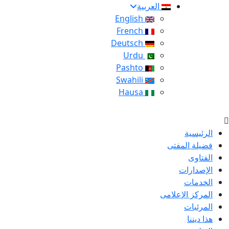
العربية
English
French
Deutsch
Urdu
Pashto
Swahili
Hausa
الرئيسية
فضيلة المفتى
الفتاوى
الإصدارات
الخدمات
المركز الإعلامى
المرئيات
هذا ديننا