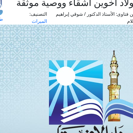
لاد أخوين أشقاء ووصية موثقة
 فتاوى:
الأستاذ الدكتور / شوقي إبراهيم
التصنيف:
طل
ام
الميراث
اس
حج
ال
م
الق