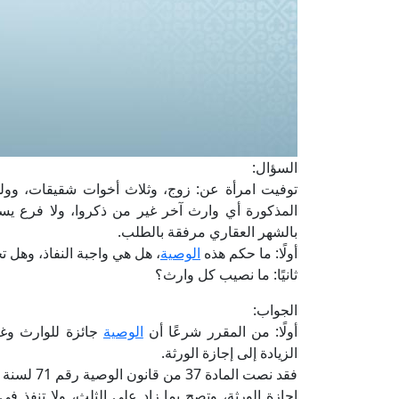
السؤال:
توفيت امرأة عن: زوج، وثلاث أخوات شقيقات، وولد
المذكورة أي وارث آخر غير من ذكروا، ولا فرع يس
بالشهر العقاري مرفقة بالطلب.
أولًا: ما حكم هذه
الوصية
، هل هي واجبة النفاذ، وهل ت
ثانيًا: ما نصيب كل وارث؟
الجواب:
أولًا: من المقرر شرعًا أن
الوصية
جائزة للوارث وغي
الزيادة إلى إجازة الورثة.
إجازة الورثة، وتصح بما زاد على الثلث، ولا تنفذ في 