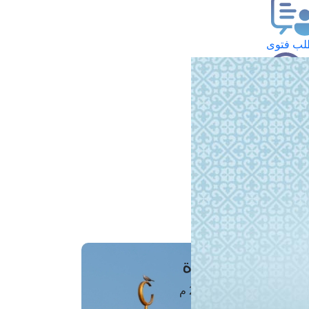
ب فتوى
تعلام عن فتوى
ز موعد
فتوى الهاتفية
َواقِيتُ الصَّـــلاة
اهرة · 08 أغسطس 2026 م