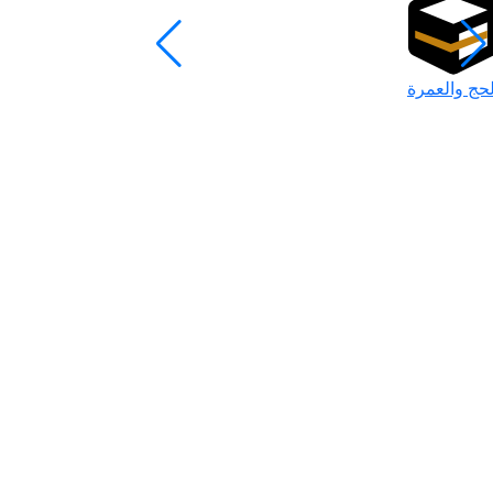
لحج والعمرة
رمضان