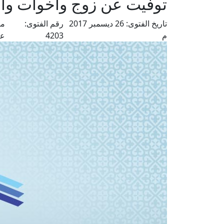
توفيت عن زوج وأخوات وأو
تاريخ الفتوى:
26 ديسمبر 2017
رقم الفتوى:
من
م
4203
عل