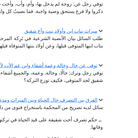
توفي رجل عن: زوجة لم يدخل بها، وأم، وأب، وأخت شق
ذكروا ولا فرع يستحق وصية واجبة. فما نصيبُ كل وا
ميراث بنات ابن وأولاد بنت وأخ شقيق
بنات ابنها المتوفى قبلها، وعن أولاد بنتها المتوفاة قبلها
توفى عن خال وخالة وعمة أشقاء وابن عم الأب لأ
توفي رجل وترك: خالًا، وخالة، وعمة، والجميع أشقاء، 
شقيق لجد المتوفى، فكيف توزع التركة؟
الفرق بين التصرف حال الحياة وبين الميراث ومدى
سائل لديه تصريح من المحكمة باستخراج فتوى من دار ا
ــ حكم تصرف أخت شقيقة على قيد الحياة في تركتها إل
وفاتها.