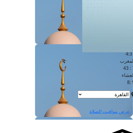
لفجر
4
لشروق
6
لظهر
1
لعصر
4:3
لمغرب
7 
لعشاء
9
عرض مواقيت الصلاة