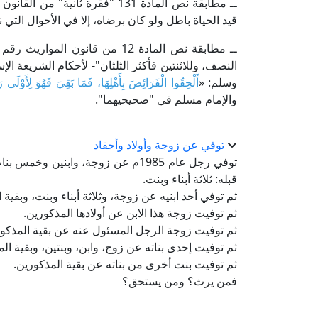
ــ مطابقة نص المادة 131 "فقرة ثا
قيد الحياة باطل ولو كان برضاه، إلا في الأحوال التي
النصف، وللاثنتين فأكثر الثلثان"- لأحكام الشريعة ال
وسلم: «
أَلْحِقُوا الْفَرَائِضَ بِأَهْلِهَا، فَمَا بَقِيَ فَهُوَ لِأَوْلَى
والإمام مسلم في "صحيحيهما".
توفي عن زوجة وأولاد وأحفاد
توفي رجل عام 1985م عن زوجة، وابنين و
قبله: ثلاثة أبناء وبنت.
ثم توفي أحد ابنيه عن زوجة، وثلاثة أبناء وبنت، وبقية 
ثم توفيت زوجة هذا الابن عن أولادها المذكورين.
ثم توفيت زوجة الرجل المسئول عنه عن بقية المذكور
ثم توفيت إحدى بناته عن زوج، وابن، وبنتين، وبقية ال
ثم توفيت بنت أخرى من بناته عن بقية المذكورين.
فمن يرث؟ ومن يستحق؟