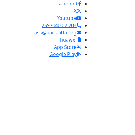
Facebook
X
Youtube
+20 2 25970400
ask@dar-alifta.org
huawei
App Store
Google Play