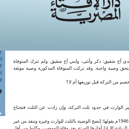
ا
 :42
ا
 :18
ا
 : 1
ا
7
ا
ي أخ شقيق: ذكر وأنثى، وابني أخ شقيق. ولم تترك المتوفاة
: 43
تحق وصية واجبة. وقد تركت المتوفاة المذكورة وصية موثقة
ا
 :8
خصم من التركة قبل توزيعها أم لا؟
ر الوارث في حدود ثلث التركة، وإن زادت عن الثلث فتحتاج
فقد نصت المادة 37 من قانون الوصية رقم 71 لسنة 1946م بقولها: [تصح الوصية بالثلث للوارث وغيره وتنفذ من غير
الزيادة إلا إذا أجازها الورثة بعد وفاة الموصي، وكانوا من أهل