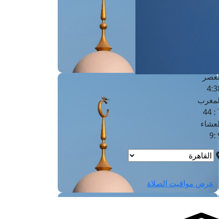
لفجر
4
لشروق
6
لظهر
1
لعصر
4:3
لمغرب
7 
لعشاء
9
عرض مواقيت الصلاة