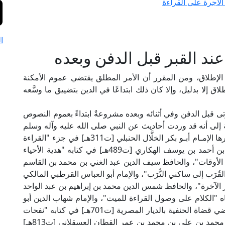
لأجرة على القراءة
ا
ند القبر قبل الدفن وبعده
إطلاق، ومن المقرر أن الأمر المطلق يقتضي عموم الأمكنة
اق إلا بدليل، وإلا كان ذلك ابتداعًا في الدين بتضييق ما وسَّعه
ى قبل الدفن وفي أثنائه وبعده مشروعةٌ ابتداءً بعموم النصوص
 إلى أنه قد وردت أحاديث عن النبي صلى الله عليه وآله وسلم
وآثـارٌ كثيرةٌ عن السلف الصالح في خصوص ذلك ذكرها الإمـام أبـو بكر الخلَّال الحنبلي [ت311هـ] في جزء "القراءة
على القبور" من كتاب "الجامع"، ومثلُه الإمام علي بن أحمد بن يوسف الهكاري [ت489هـ] في كتابه "هدية الأحياء
 الأوقات"، والحافظ سيف الدين عبد الغني بن محمد بن القاسم
63هـ] في كتابه "إهداء القُرَب إلى ساكني التُّرَب"، والإمام أبو العباس القرطبي المالكي
أمور الآخرة"، والحافظ شمس الدين محمد بن إبراهيم بن عبد الواحد
ي [ت676هـ] في جزءٍ سماه "الكلام على وصول القراءة للميت"، والإمام شهاب الدين أبو
العباس أحمد بن إبراهيم بن عبد الغني السروجي قاضي قضاة الحنفية بالديار المصرية [ت701هـ] في كتابه "نفحات
النسمات في وصول إهداء الثواب للأموات"، والإمام محمد بن علي بن محمد بن عمر القطان العسقلاني [ت813هـ]