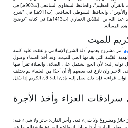
في رسالته "القول بالإحسان العميم، في انتفاع الميت بالقرآن العظيم"، والحافظ السخاوي الشافعي [ت902هـ] في
كتابه "قُرَّة العَيْن بالمسرة الحاصلة بالثواب للميت والأبوين"، والحافظ السيوطي الشافعي [ت911هـ] في "شرح
الصدور بشرح حال الموتى والقبور"، والحافظ السيد عبد الله بن الصِّدِّيق الغماري [ت1413هـ] في كتابه "توضيح
هذه المسألة.
كريم للميت
يه
أمر مشروع بعموم أدلة الشرع الإسلامي واتفقت عليه كلمة
لهدية القيِّمة التي يقدمها الحي للميت، وقد أخذ العلماء وصول
ثوابه إليه؛ لأن الحج يشتمل على الصلاة، والصلاة تقرأ فيها
لأخير وإن نازع فيه بعضهم إلَّا أن أحدًا مِن العلماء لم يختلف
واب قراءته فإن ذلك يصل إليه بإذن الله؛ لأن الكريم إذا سُئِل
سرادقات العزاء وأخذ الأجرة
رٌ جائزٌ ومشروعٌ ولا شيء فيه، وأجر القارئ جائز ولا شيء فيه؛
حن نعطي القارئ أجرًا مقابل انقطاعه للقراءة وانشغاله بها عن