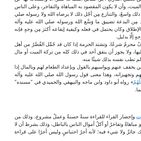
يت، وأن لا يكون المقصود به المباهاة والتفاخر، وعلى الناس
ذلك واسعٌ، والتنازع مِن أجْل ذلك لا يرضاه الله ولا رسوله صلي
 مِن البدعة تضييق ما وَسَّع الله ورسوله صلي الله عليه وآله
الإطلاق وكان يحتمل في فعله وكيفية إيقاعه أكثرَ مِن وجهٍ فإنه
إلَّا بدليل.
 محرمٌ شرعًا، وتشتد الحرمة إذا كان قد حُمِّل القُصَّرُ من أهل
يها، ولا يجوز أن ينفق أحد في ذلك كله من تركة الميت أو مال
 لم تطب نفسه بذلك شيئًا منه.
يخفف عنهم ويواسيهم بالقول وبإعداد الطعام لهم وبالمال إذا
هم وتجهيزاته، وهذا معنى قول رسول الله صلي الله عليه وآله
ُهُمْ
» رواه أبو داود وابن ماجه والبيهقي والحميدي في "مسنده"
ا.
ت
وإحضار القراء للقراءة سنةٌ حسنةٌ وعملٌ مشروع، وذلك من
مباهاةٌ وتفاخرٌ أو أكلُ أموال الناس بالباطل، وذلك بشرط أن لا
 جائزٌ ولا شيء فيه؛ لأنه أجرُ احتباسٍ وليس أجرًا على قراءة