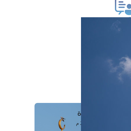
ب فتوى
تعلام عن فتوى
ز موعد
فتوى الهاتفية
َواقِيتُ الصَّـــلاة
اهرة · 07 أغسطس 2026 م