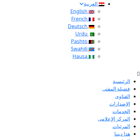
العربية
English
French
Deutsch
Urdu
Pashto
Swahili
Hausa
الرئيسية
فضيلة المفتى
الفتاوى
الإصدارات
الخدمات
المركز الإعلامى
المرئيات
هذا ديننا