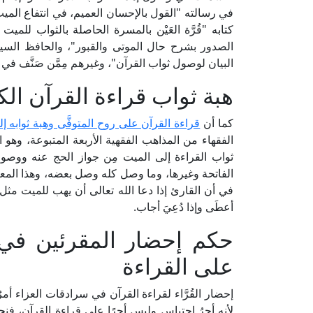
البيان لوصول ثواب القرآن"، وغيرهم مِمَّن صَنَّف في 
هبة ثواب قراءة القرآن ال
كما أن
قراءة القرآن على روح المتوفَّى وهبة ثوابه إل
الفقهاء من المذاهب الفقهية الأربعة المتبوعة، وهو ا
ثواب القراءة إلى الميت مِن جواز الحج عنه ووصول 
الفاتحة وغيرها، وما وصل كله وصل بعضه، وهذا المعنى ا
في أن القارئ إذا دعا الله تعالى أن يهب للميت مثل ث
أعطَى وإذا دُعِيَ أجاب.
حكم إحضار المقرئين في 
على القراءة
إحضار القُرَّاء لقراءة القرآن في سرادقات العزاء أم
لأنه أجرُ احتباسٍ وليس أجرًا على قراءة القرآن، فن