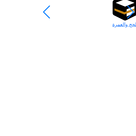
لحج والعمرة
رمضان