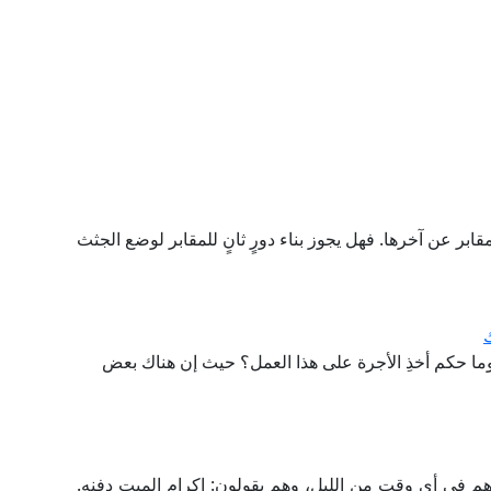
قابر عن آخرها. فهل يجوز بناء دورٍ ثانٍ للمقابر لوضع الجثث
ما حكم أخذِ الأجرة على هذا العمل؟ حيث إن هناك بعض
اهم في أي وقت من الليل، وهم يقولون: إكرام الميت دفنه.