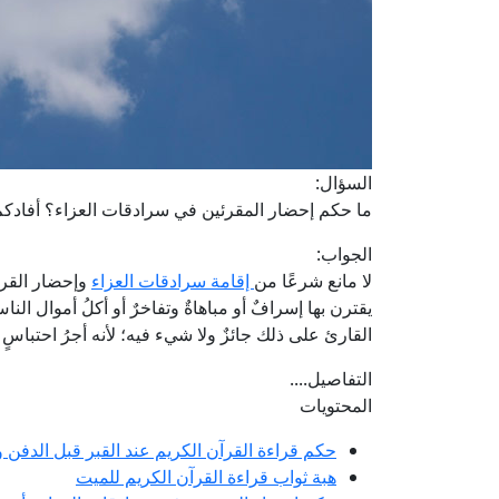
السؤال:
ما حكم إحضار المقرئين في سرادقات العزاء؟ أفادكم 
الجواب:
لا مانع شرعًا من
إقامة سرادقات العزاء
وإحضار القرا
يقترن بها إسرافٌ أو مباهاةٌ وتفاخرٌ أو أكلُ أموال الن
القارئ على ذلك جائزٌ ولا شيء فيه؛ لأنه أجرُ احتباسٍ
التفاصيل....
المحتويات
حكم قراءة القرآن الكريم عند القبر قبل الدفن و
هبة ثواب قراءة القرآن الكريم للميت