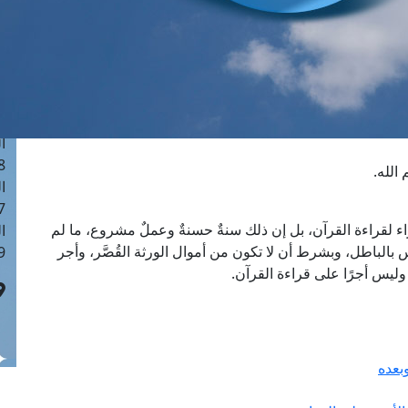
ا
 :41
ا
 :17
ا
 : 1
ا
8
الله.
ا
: 44
ء لقراءة القرآن، بل إن ذلك سنةٌ حسنةٌ وعملٌ مشروع، ما لم
ا
اس بالباطل، وبشرط أن لا تكون من أموال الورثة القُصَّر، وأجر
 :9
 وليس أجرًا على قراءة القرآن.
بعده