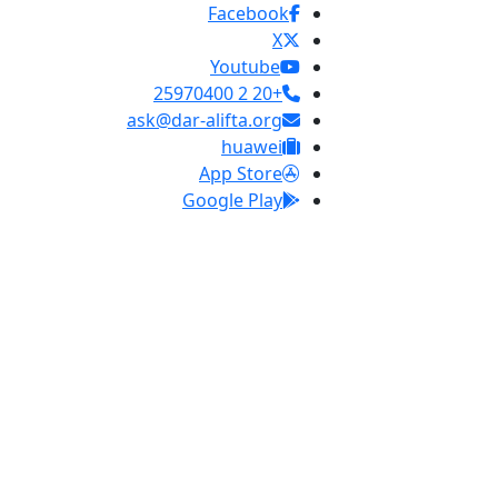
Facebook
X
Youtube
+20 2 25970400
ask@dar-alifta.org
huawei
App Store
Google Play