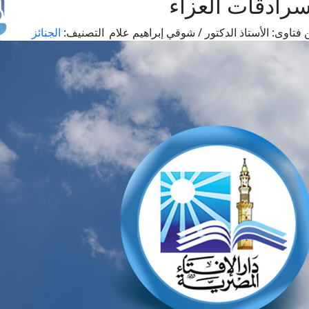
رادقات العزاء
 فتاوى:
الأستاذ الدكتور / شوقي إبراهيم علام
التصنيف:
الجنائز
طل
اس
حج
ال
م
الق