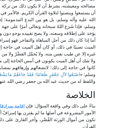
مصالحه ومعيشته، بشرط أن لا يكون ذلك من تركة الم
أن يستمعوا وينصتوا لتلاوة القرآن الكريم. فالأمر في 
الله عليه وآله وسلم، بل هو مِن البدع المذمومة؛ إذ
وسلم، فإذا شَرَع اللهُ سبحانه وتعالى أمرًا على جهة 
يؤخذ على إطلاقه وسعته، ولا يصح تقييده بوجهٍ دون وجهٍ 
أما إذا كان ذلك من أجل المباهاة والتفاخر فهو إسرافٌ
الميت نصيبًا في ذلك، أو كان أهل الميت في حاجة إل
غيره إلا عن طيب نفس منه، ولا يُحمَّل القصَّرُ ولا من
ولا شك أن أهل الميت يكونون في أمس الحاجة إلى من 
كانوا في حاجة إلى ذلك؛ لانشغالهم وإرهاقهم بمصاب
وسلم: «
اصْنَعُوا لآلِ جَعْفَرٍ طَعَامًا؛ فَقَدْ جَاءَهُمْ مَا يَشْغَل
واللفظ له من حديث عبد الله بن جعفر رضي الله عنهم
الخلاصة
بناءً على ذلك وفي واقعة السؤال: فإن
إقامة سرادقا
الأمور المشروعة في أصلها ما لم يقترن بها إسرافٌ أو 
تكون من أموال الورثة القُصَّر، وأجر القارئ على ذلك
القرآن.