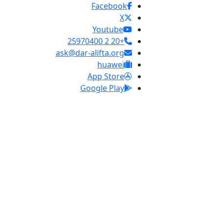
Facebook
X
Youtube
+20 2 25970400
ask@dar-alifta.org
huawei
App Store
Google Play