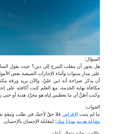
السؤال:
هل يجوز أن ينقلب التبرع إلى دين؟ حيث يقول السا
على مدار سنوات وأثناء الإجازات الصيفية بعض الأموال
أن يذكر صراحة أنه دَين عليَّ، والآن يريد ورقة م
مكافأة نهاية الخدمة، مع العلم كنت أكافئه على إحس
وكنت أظنُّ أن ما يعطيني إياه هو مجرَّد هدية أو حتى ز
الجواب:
ما لم يثبت
الإقراض
فلا حقَّ لأخيك في طلب وثيقةٍ بدَ
مقابلة هديته بهدايا منك
؛ لمقابلة الإحسان بالإحسان.
والله سبحانه وتعالى أعلم.