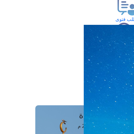
ب فتوى
تعلام عن فتوى
ز موعد
فتوى الهاتفية
َواقِيتُ الصَّـــلاة
اهرة · 07 أغسطس 2026 م