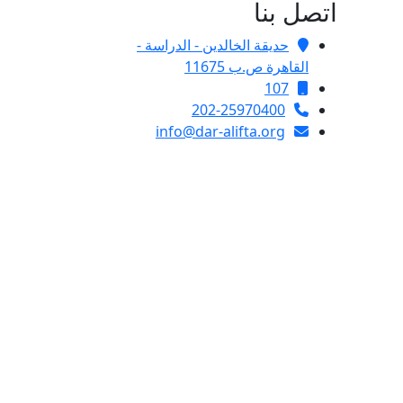
اتصل بنا
حديقة الخالدين - الدراسة -
القاهرة ص.ب 11675
107
202-25970400
info@dar-alifta.org