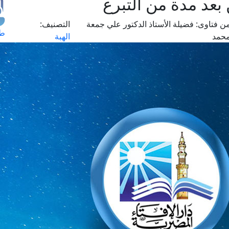
بعد مدة من التبرع
ن فتاوى:
فضيلة الأستاذ الدكتور علي جمعة
التصنيف:
طل
حمد
الهبة
اس
حج
ال
م
الق