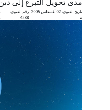
مدى تحويل التبرع إلى دين 
تاريخ الفتوى:
02 أغسطس 2005
رقم الفتوى:
م
م
4288
م