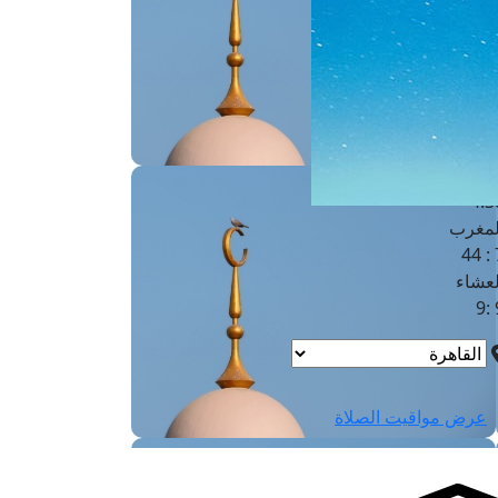
لفجر
4
لشروق
6
لظهر
1
لعصر
4:3
لمغرب
7 
لعشاء
9
عرض مواقيت الصلاة