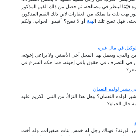
عتوه قيّمًا لينظر في مصالحه، ثم حصل من ذلك القيم المذكور
ر يهب ثلث ما يملكه من العقارات لابن ذلك القيم المذكور،
ته، فهل تصح تلك ال
هبة
أو لا تصح؟ أفيدوا الجواب، ولكم
الوكيل في مال غيره
بين والدي، ويعمل بهذا المحل أخي الأصغر، ولا يراعي إخوته،
الحق في التصرف في حقوق باقي إخوته، فما حكم الشرع في
صغر؟
ي بشير لولده النعمان
ير لولده النعمان؟ وهل هذا الترْكُ من النبي الكريم عليه
بة حال الحياة؟
عض الورثة؟ فهناك رجل له خمس بنات صغيرات، وله أخت