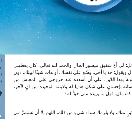
ا
 :41
ا
 :17
ا
 : 1
ا
8
ا
ئل: لي أخ شقيق ميسور الحال والحمد لله تعالى، كان يعطيني
: 44
 ويقول: خذ يا أخي، وسَّع على نفسك، أو هات شيئًا لبيتك، دون
ا
كتوبة بهذا الدَّين، على أن أسدده عند خروجي على المعاش من
 :9
انه بإحسانٍ على شكل هدايا له ولابنته الوحيدة من آنٍ لآخر،
كاة مال. فهل ما يريده مني حقٌّ له؟
ينٍ منك، ولا يلزمك سداد شيءٍ من ذلك، اللهم إلا أن تستمرَّ في