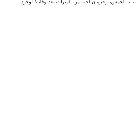
 لبناته الخمس، وحرمان أخته من الميراث بعد وفاته؛ لوجود