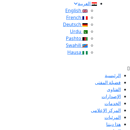
العربية
English
French
Deutsch
Urdu
Pashto
Swahili
Hausa
الرئيسية
فضيلة المفتى
الفتاوى
الإصدارات
الخدمات
المركز الإعلامى
المرئيات
هذا ديننا