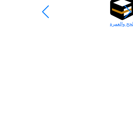
لحج والعمرة
رمضان