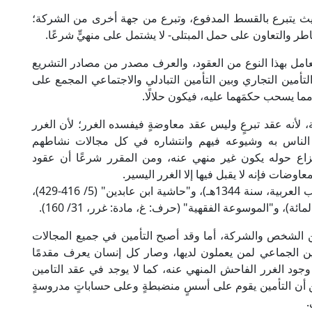
؛ حيث يتبرع بالقسط المدفوع، وتبرع من جهة أخرى من الشركة؛
طر والتعاون على حمل المبتلى- لا يشتمل على منهيٍّ شرعًا.
عامل بهذا النوع من العقود، والعرف مصدر من مصادر التشريع
تأمين التجاري وبين التأمين التبادلي والاجتماعي المجمع على
، مما يسحب حكمَهما عليه، فيكون حلالًا.
 لأنه عقد تبرعٍ وليس عقد معاوضةٍ فيفسده الغرر؛ لأن الغرر
ل الناس به وشيوعه فيهم وانتشاره في كل مجالات نشاطهم
زاع حوله يكون غير منهي عنه، ومن المقرر شرعًا أن عقود
اوضات فإنه لا يقبل فيها إلا الغرر اليسير.
انظر: "الفروق" للقرافي (1/ 151، ط. دار إحياء الكتب العربية، سنة 1344هـ)، و"حاشية ابن عابدين" (5/ 416-429)،
ة)، و"الموسوعة الفقهية" (حرف: غ، مادة: غرر، 31/ 160).
بين الشخص والشركة، أما وقد أصبح التأمين في جميع المجالات
ين الجماعي لمن يعملون لديها، وصار كل إنسان يعرف مقدمًا
جود الغرر الفاحش المنهي عنه، كما لا يوجد في عقد التامين
ن أن التأمين يقوم على أسسٍ منضبطةٍ وعلى حساباتٍ مدروسةٍ
.