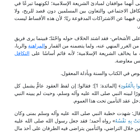
لى أنهما موافقان لمبادئ الشريعة الإسلامية؛ لكونهما تبرعًا في
التكافل الاجتماعي والتعاون بين المسلمين دون قصد للربح، ولا
أمين فيهما عن الاشتراكات المدفوعة ربًا؛ لأن هذه الأقساط ليست
.
 على الأشخاص- فقد اشتد الخلاف حوله واحْتَدّ: فبينما يرى فريق
 من الغرر المنهي عنه، ولما يتضمنه من القمار و
المراهنة
والربا،
ما يخالف الشريعة الإسلامية؛ لأنه قائم أساسًا على
التكافل
ليس معاوضة.
صوص في الكتاب والسنة وبأدلة المعقول.
ُوا بِالْعُقُودِ
﴾ [المائدة: 1]؛ فقالوا: إن لفظ العقود عامٌّ يشمل كل
رًا لبينه النبي صلى الله عليه وآله وسلم، وحيث لم يبينه النبي
دخل عقد التأمين تحت هذا العموم.
مْرِيِّ قال: شهدت خطبة النبي صلى الله عليه وآله وسلم بمنى وكان
بَتْ بِهِ نَفْسُهُ
» رواه أحمد؛ فقد جعل رسول الله صلى الله عليه
ن خلال التراضي، والتأمين يتراضى فيه الطرفان على أخذ مال