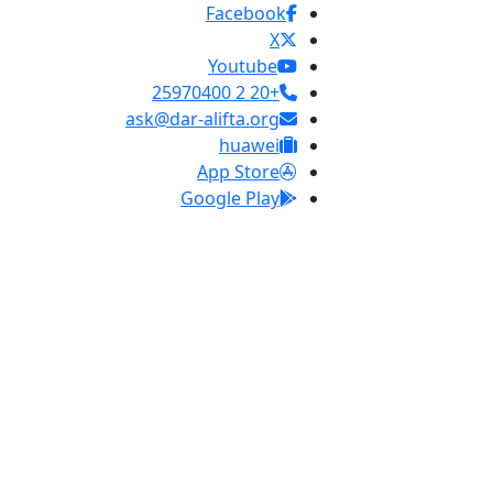
Facebook
X
Youtube
+20 2 25970400
ask@dar-alifta.org
huawei
App Store
Google Play