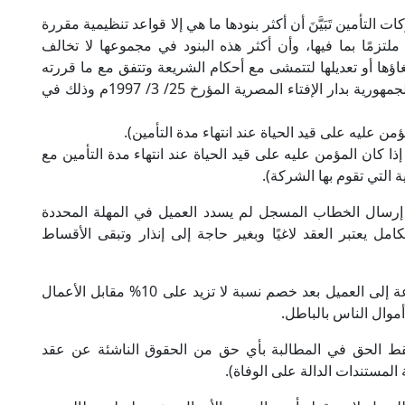
التأمين تَبَيَّنَ أن أكثر بنودها ما هي إلا قواعد تنظيمية مقررة
لتزمًا بما فيها، وأن أكثر هذه البنود في مجموعها لا تخالف
اؤها أو تعديلها لتتمشى مع أحكام الشريعة وتتفق مع ما قررته
قيادات التأمين في محضر اجتماعهم برئاسة مفتي الجمهورية بدار الإفتاء المصرية المؤرخ 25/ 3/ 1997م وذلك في
من عليه على قيد الحياة عند انتهاء مدة التأمين).
إذا كان المؤمن عليه على قيد الحياة عند انتهاء مدة التأمين مع
ة التي تقوم بها الشركة).
ن إرسال الخطاب المسجل لم يسدد العميل في المهلة المحددة
مل يعتبر العقد لاغيًا وبغير حاجة إلى إنذار وتبقى الأقساط
يجب تعديل هذه المادة إلى: (..وترد الأقساط المدفوعة إلى العميل بعد خصم نسبة لا تزيد على 10% مقابل الأعمال
موال الناس بالباطل.
(يسقط الحق في المطالبة بأي حق من الحقوق الناشئة عن عقد
 المستندات الدالة على الوفاة).