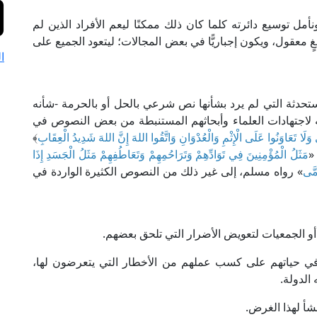
نأمل توسيع دائرته كلما كان ذلك ممكنًا ليعم الأفراد الذين لم
بلغٍ معقول، ويكون إجباريًّا في بعض المجالات؛ ليتعود الجميع على
ا
ستحدثة التي لم يرد بشأنها نص شرعي بالحل أو بالحرمة -شأنه
 لاجتهادات العلماء وأبحاثهم المستنبطة من بعض النصوص في
ى وَلَا تَعَاوَنُوا عَلَى الْإِثْمِ وَالْعُدْوَانِ وَاتَّقُوا اللهَ إِنَّ اللهَ شَدِيدُ الْعِقَابِ
﴾
مَثَلُ الْمُؤْمِنِينَ فِي تَوَادِّهِمْ وَتَرَاحُمِهِمْ وَتَعَاطُفِهِمْ مَثَلُ الْجَسَدِ إِذَا
مَّى
» رواه مسلم، إلى غير ذلك من النصوص الكثيرة الواردة في
د أو الجمعيات لتعويض الأضرار التي تلحق بعضهم.
ن في حياتهم على كسب عملهم من الأخطار التي يتعرضون لها،
 الدولة.
شأ لهذا الغرض.