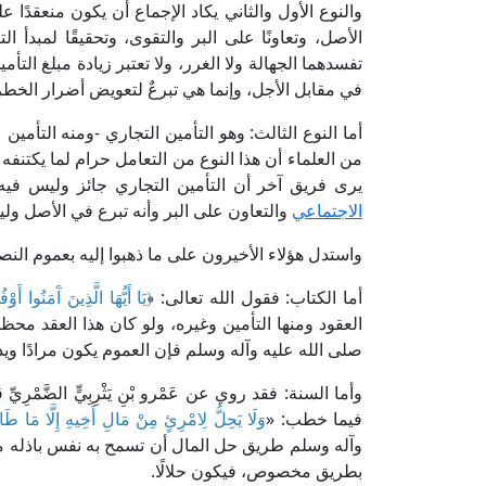
والنوع الأول والثاني يكاد الإجماع أن يكون منعقدًا ع
الأصل، وتعاونًا على البر والتقوى، وتحقيقًا لمبدأ 
تفسدهما الجهالة ولا الغرر، ولا تعتبر زيادة مبلغ الت
في مقابل الأجل، وإنما هي تبرعٌ لتعويض أضرار الخطر
أما النوع الثالث: وهو التأمين التجاري -ومنه التأمين
من العلماء أن هذا النوع من التعامل حرام لما يكتنفه
يرى فريق آخر أن التأمين التجاري جائز وليس فيه 
الاجتماعي
والتعاون على البر وأنه تبرع في الأصل و
واستدل هؤلاء الأخيرون على ما ذهبوا إليه بعموم الن
أما الكتاب: فقول الله تعالى: ﴿
يَا أَيُّهَا الَّذِينَ آَمَنُوا أَوْف
العقود ومنها التأمين وغيره، ولو كان هذا العقد محظو
صلى الله عليه وآله وسلم فإن العموم يكون مرادًا وي
وأما السنة: فقد روي عن عَمْرو بْنِ يَثْرِبِيٍّ الضَّ
فيما خطب: «
وَلَا يَحِلُّ لِامْرِئٍ مِنْ مَالِ أَخِيهِ إِلَّا مَا طَا
وآله وسلم طريق حل المال أن تسمح به نفس باذله م
بطريق مخصوص، فيكون حلالًا.