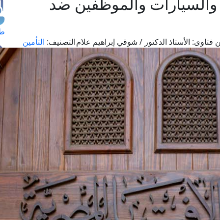
 والسيارات والموظفين ضد
طل
 فتاوى:
الأستاذ الدكتور / شوقي إبراهيم علام
التصنيف:
التأمين
اس
حج
ال
م
الق