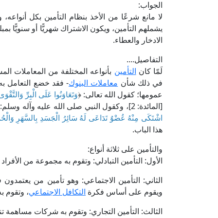
الجواب:
لا مانع شرعًا من الأخذ بنظام التأمين بكل أنواعه، و
يشملهم التأمين، ويكون الاشتراك شهريًّا أو سنويًّا بم
الادخار والعطاء.
التفاصيل....
لَمّا كان
التأمين
بأنواعه المختلفة من المعاملات الم
في ذلك شأن
معاملات البنوك
- فقد خضع التعامل به
عمومها؛ كقول الله تعالى: ﴿
وَتَعَاوَنُوا عَلَى الْبِرِّ وَالتَّقْوَ
[المائدة: 2]، وكقول النبي صلى الله عليه وآله وسلم: «
اشْتَكَى مِنْهُ عُضْوٌ تَدَاعَى لَهُ سَائِرُ الْجَسَدِ بِالسَّهَرِ وَالْحُ
هذا الباب.
والتأمين على ثلاثة أنواع:
الأول: التأمين التبادلي: وتقوم به مجموعة من الأفرا
الثاني: التأمين الاجتماعي: وهو تأمين من يعتمدو
ويقوم على أساس فكرة
التكافل الاجتماعي
، وتقوم به
الثالث: التأمين التجاري: وتقوم به شركات مساهمة تن