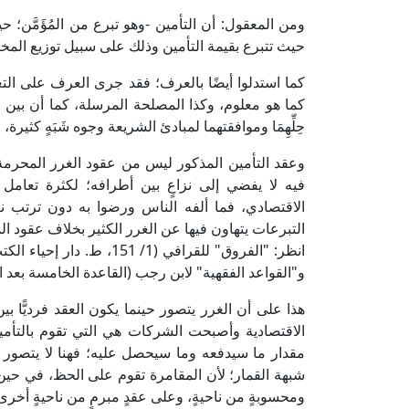
ومن المعقول: أن التأمين -وهو تبرع من المُؤَمَّن
حيث تتبرع بقيمة التأمين وذلك على سبيل توزيع المخا
كما استدلوا أيضًا بالعرف؛ فقد جرى العرف على الت
كما هو معلوم، وكذا المصلحة المرسلة، كما أن بين ال
حِلِّهِمَا وموافقتهما لمبادئ الشريعة وجوه شَبَهٍ كثيرة
وعقد التأمين المذكور ليس من عقود الغرر المحرمة،
فيه لا يفضي إلى نزاعٍ بين أطرافه؛ لكثرة تعام
الاقتصادي، فما ألفه الناس ورضوا به دون ترتب ن
التبرعات يتهاون فيها عن الغرر الكثير بخلاف عقود المع
و"القواعد الفقهية" لابن رجب (القاعدة الخامسة بعد المائ
هذا على أن الغرر يتصور حينما يكون العقد فرديًّا 
الاقتصادية وأصبحت الشركات هي التي تقوم بالتأم
مقدار ما سيدفعه وما سيحصل عليه؛ فهنا لا يتصور و
شبهة القمار؛ لأن المقامرة تقوم على الحظ، في حي
ومحسوبةٍ من ناحيةٍ، وعلى عقدٍ مبرمٍ من ناحيةٍ أخرى