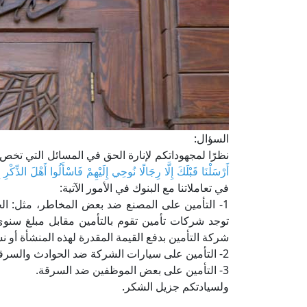
السؤال:
نظرًا لمجهوداتكم لإنارة الحق في المسائل التي تخص ال
أَرْسَلْنَا قَبْلَكَ إِلَّا رِجَالًا نُوحِي إِلَيْهِمْ فَاسْأَلُوا أَهْلَ الذِّكْرِ إ
في تعاملاتنا مع البنوك في الأمور الآتية:
1- التأمين على المصنع ضد بعض المخاطر، مثل: الح
توجد شركات تأمين تقوم بالتأمين مقابل مبلغ سنو
شركة التأمين بدفع القيمة المقدرة لهذه المنشأة أو 
2- التأمين على سيارات الشركة ضد الحوادث والسرقات.
3- التأمين على بعض الموظفين ضد السرقة.
ولسيادتكم جزيل الشكر.