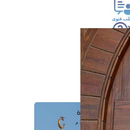
ب فتوى
تعلام عن فتوى
ز موعد
فتوى الهاتفية
َواقِيتُ الصَّـــلاة
اهرة · 08 أغسطس 2026 م