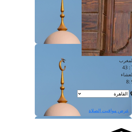
لفجر
4
لشروق
6
لظهر
1
لعصر
4:3
لمغرب
7 
لعشاء
9
عرض مواقيت الصلاة