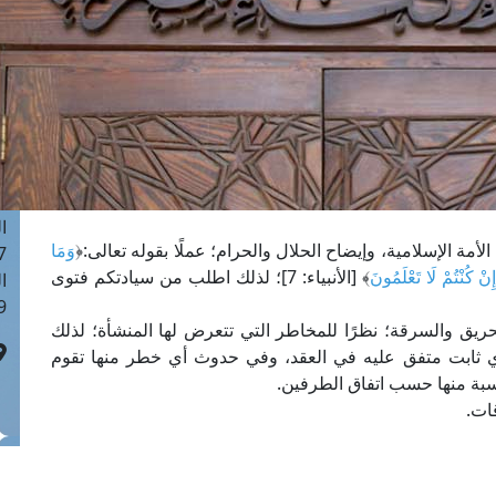
ا
 :42
ا
 :18
ا
 : 1
ا
7
ا
أمة الإسلامية، وإيضاح الحلال والحرام؛ عملًا بقوله تعالى:﴿
وَمَا
: 43
ِنْ كُنْتُمْ لَا تَعْلَمُونَ
﴾ [الأنبياء: 7]؛ لذلك اطلب من سيادتكم فتوى
ا
 :8
ريق والسرقة؛ نظرًا للمخاطر التي تتعرض لها المنشأة؛ لذلك
ي ثابت متفق عليه في العقد، وفي حدوث أي خطر منها تقوم
نسبة منها حسب اتفاق الطرفين.