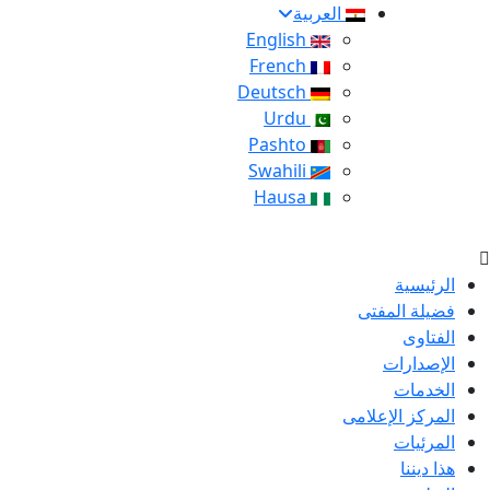
العربية
English
French
Deutsch
Urdu
Pashto
Swahili
Hausa
الرئيسية
فضيلة المفتى
الفتاوى
الإصدارات
الخدمات
المركز الإعلامى
المرئيات
هذا ديننا