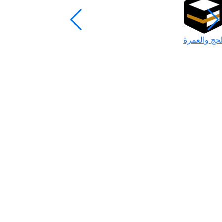
لحج والعمرة
رمضان