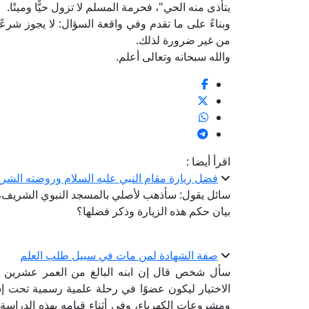
يتأذى منه الحي"، فحرمة المسلم لا تزول حيًّا وميتًا.
وبناءً على ما تقدم وفي واقعة السؤال: لا يجوز شر
من غير ضرورة لذلك.
والله سبحانه وتعالى أعلم.
اقرأ أيضا :
فضل زيارة مقام النبي عليه السلام وروضته الشري
سائل يقول: سأذهب لأصلي بالمسجد النبوي الشريف، و
بيان حكم هذه الزيارة وذكر فضلها؟
صفة الشهادة لمن مات في سبيل طلب العلم
سأل شخص قال إن ابنه البالغ من العمر عشرين عامً
الاختيار ليكون عضوًا في رحلة علمية رسمية تحت إشر
ومشروعات الكهرباء، وفي أثناء قيامه بهذه الدرا