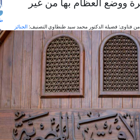
ة ووضع العظام بها من غير
طل
من فتاوى:
فضيلة الدكتور محمد سيد طنطاوي
التصنيف:
الجنائز
اس
حج
ال
م
الق