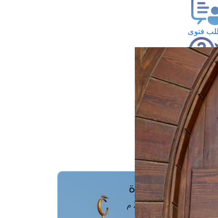
ب فتوى
تعلام عن فتوى
ز موعد
فتوى الهاتفية
َواقِيتُ الصَّـــلاة
اهرة · 07 أغسطس 2026 م