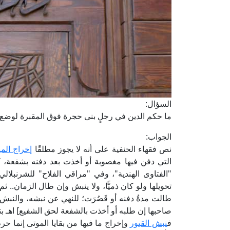
السؤال:
ما حكم الدين في رجلٍ بنى حجرة فوق المقبرة لوضع 
الجواب:
نص فقهاء الحنفية على أنه لا يجوز مطلقًا
إخراج الم
التي دفن فيها مغصوبة أو أخذت بعد دفنه بشفعة، كم
تحويلها ولو كان ذميًّا، ولا ينبش وإن طال الزمان.. ثم
طالت مدةُ دفنه أو قَصُرَت؛ للنهي عن نبشه، والنبش ح
صاحبها إن طلبه أو أخذت بالشفعة لحق الشفيع] اهـ 
ف
نبش القبور
وإخراج ما فيها من بقايا الموتى إنما حر