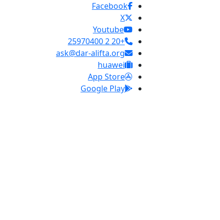
Facebook
X
Youtube
+20 2 25970400
ask@dar-alifta.org
huawei
App Store
Google Play