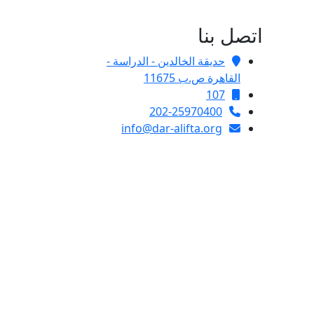
اتصل بنا
حديقة الخالدين - الدراسة -
القاهرة ص.ب 11675
107
202-25970400
info@dar-alifta.org