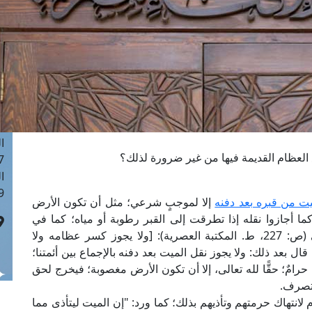
ا
 :41
ا
 :17
ا
 : 1
ا
8
ا
العظام القديمة فيها من غير ضرورة لذلك؟
: 44
ا
 :9
يت من قبره بعد دفنه
إلا لموجبٍ شرعي؛ مثل أن تكون الأرض
ا أجازوا نقله إذا تطرقت إلى القبر رطوبة أو مياه؛ كما في
"الفتاوى الهندية"، وفي "مراقي الفلاح" للشرنبلالي (ص: 227، ط. المكتبة العصرية): [ولا يجوز كسر عظامه ولا
 قال بعد ذلك: ولا يجوز نقل الميت بعد دفنه بالإجماع بين أئمتنا؛
رامٌ؛ حقًّا لله تعالى، إلا أن تكون الأرض مغصوبة؛ فيخرج لحق
بتصرف.
م لانتهاك حرمتهم وتأذيهم بذلك؛ كما ورد: "إن الميت ليتأذى مما