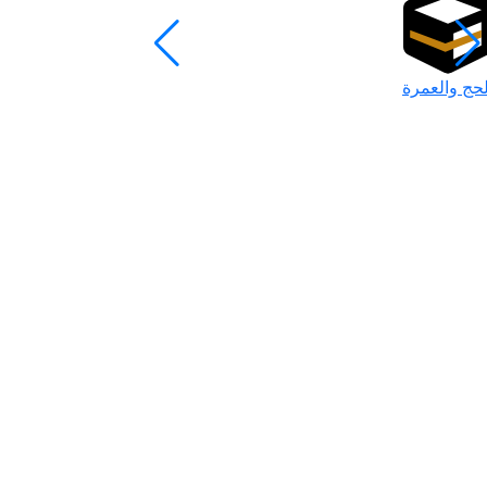
لحج والعمرة
رمضان