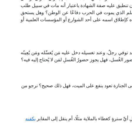
ان تنطبق عليه صفة الشهادة باعتبار أنه مات في سبيل طلب
مسلم الذي يموت في الحرب دفاعًا عن الوطن؟ وهل يستحق
ه كإطلاق اسمه على أحد الشوارع أو المؤسسات العلمية أو
ي رجلٌ، وعند تغسيله دخل عليه مَن يُغسِّله ومَن يُعِينُه
 الغُسل، فهل يجوز حضورُ الغُسلِ لمَن لا يُحتاج إليه فيه؟
لى الجنازة تعود بنفع على الميت، فهل ذلك صحيح؟ نرجو من
ِّ سترةٍ كغطاء بالملاية مثلًا، أم ينقل إلى المقابر
بكفنه