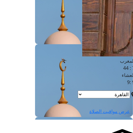
لفجر
4
لشروق
6
لظهر
1
لعصر
4:3
لمغرب
7 
لعشاء
9
عرض مواقيت الصلاة