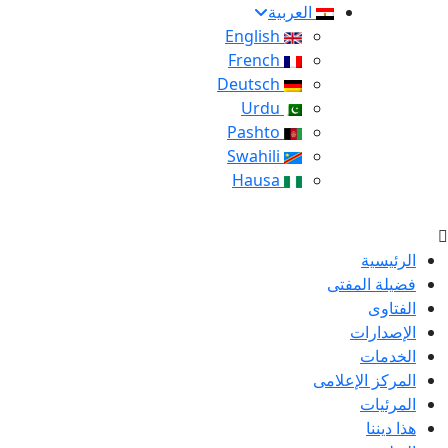
العربية
English
French
Deutsch
Urdu
Pashto
Swahili
Hausa
الرئيسية
فضيلة المفتى
الفتاوى
الإصدارات
الخدمات
المركز الإعلامى
المرئيات
هذا ديننا