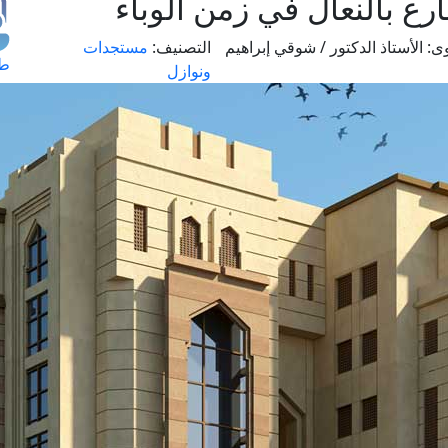
ع بالنعال في زمن الوباء
ى:
الأستاذ الدكتور / شوقي إبراهيم
التصنيف:
مستجدات
طل
ونوازل
اس
حج
ال
م
الق