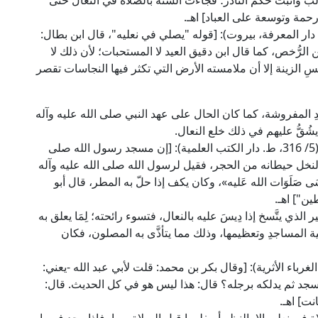
ب وأثبت حكم النادر؛ فجاءت السُّنة بالصلاة في النعال حتى
حمة وتوسعة على العباد] اهـ.
افظ ابن حجر في "فتح الباري" (1/ 494، ط. دار المعرفة، بيروت): [قوله "يصلي في نعليه"، قال ابن بطال:
الرُّخص، كما قال ابن دقيق العيد لا المستحبات؛ لأن ذلك لا
 الزينة إلا أن ملامسته الأرض التي تكثر فيها النجاسات تقصر
دِ المفروشة، كما كان الحال على عهد النبي صلى الله عليه وآله
ُقُّ عليهم في ذلك خلع النعال.
قال العلامة ابن مَازَه الحنفي في "المحيط البرهاني" (5/ 316، ط. دار الكتب العلمية): [إن مسجد رسول الله صلى
النخل حيطانه من الحجر، فقيل لرسول الله صلى الله عليه وآله
 صَلَوَات الله عَليه»، وكان يكف إذا حلّ به المطر، قال أبو
ن"] اهـ.
ذي يتَّسخ إذا دِيسَ عليه بالنعال، فتسوء رائحته؛ لِمَا يعلق به
 المساجدِ وتعظيمها، وذلك مما يتأذَّى به المصلون، فكان
فظ ابن رجب في "فتح الباري" (3/ 130، ط. الغرباء الأثرية): [وقال بكر بن محمد: قلت لأبي عبد الله -يعني:
سجد ثم يدلكه برجله؟ قال: هذا ليس هو في كل الحديث. قال:
نت] اهـ.