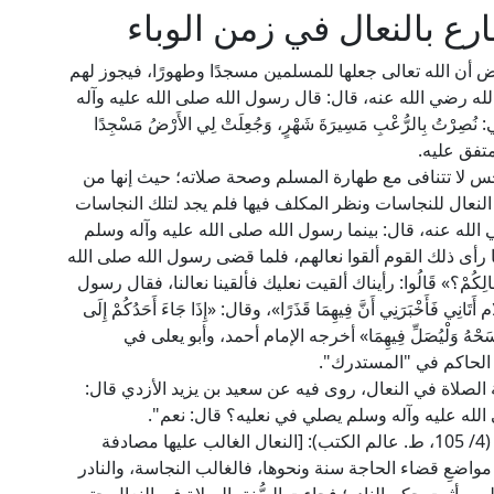
ع بالنعال في زمن الوباء
رض أن الله تعالى جعلها للمسلمين مسجدًا وطهورًا، فيجوز لهم
له رضي الله عنه، قال: قال رسول الله صلى الله عليه وآله
لِي: نُصِرْتُ بِالرُّعْبِ مَسِيرَةَ شَهْرٍ، وَجُعِلَتْ لِي الأَرْضُ مَسْجِدًا
لِّ» متفق عليه.
والنجس لا تتنافى مع طهارة المسلم وصحة صلاته؛ حيث إنها من
 النعال للنجاسات ونظر المكلف فيها فلم يجد لتلك النجاسات
 الله عنه، قال: بينما رسول الله صلى الله عليه وآله وسلم
 رأى ذلك القوم ألقوا نعالهم، فلما قضى رسول الله صلى الله
ِعَالِكُمْ؟» قَالُوا: رأيناك ألقيت نعليك فألقينا نعالنا، فقال رسول
فَأَخْبَرَنِي أَنَّ فِيهِمَا قَذَرًا»، وقال: «إِذَا جَاءَ أَحَدُكُمْ إِلَى
ى فَلْيَمْسَحْهُ وَلْيُصَلِّ فِيهِمَا» أخرجه الإمام أحمد، وأبو يعلى في
 الحاكم في "المستدرك".
الصلاة في النعال، روى فيه عن سعيد بن يزيد الأزدي قال:
الله عليه وآله وسلم يصلي في نعليه؟ قال: نعم".
قال الإمام القرافي المالكي (ت684هـ) في "الفروق" (4/ 105، ط. عالم الكتب): [النعال الغالب عليها مصادفة
ي مواضعِ قضاء الحاجة سنة ونحوها، فالغالب النجاسة، والنادر