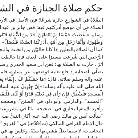
حكم صلاة الجنازة في الشار
الصَّلاةُ في الشوارعِ جائزة شرعًا؛ فإن الأصل في الأ
الصلاة في أي موضع أدركتهم فيه؛ فعن جابر بن عبد ال
وسلم: «أُعْطِيتُ خَمْسًا لَمْ يُعْطَهُنَّ أَحَدٌ مِنَ الأَنْبِيَاءِ قَبْ
وَطَهُورًا، وَأَيُّمَا رَجُلٍ مِنْ أُمَّتِي أَدْرَكَتْهُ الصَّلاَةُ فَلْيُصَ
كما أن الصلاة بالنعلين إذا كانا خاليَيْنِ مِن الخبث 
الرُّخص التي شُرعت تيسيرًا على العباد، فإذا خالطت
أثرًا، جازت له الصلاة بها؛ فعن أبي سعيد الخدري رضي
يصلّي بأصحابه إِذ خلع نعليه فوضعهما عن يساره، فلما
عليه وآله وسلم صلاته، قال: «مَا حَمَلَكُمْ عَلَى إِلْقَاءِ ن
الله صلى الله عليه وآله وسلم: «إِنَّ جِبْرِيلَ عليه السلام أَتَانِي 
الْمَسْجِدِ فَلْيَنْظُرْ، فَإِنْ رَأَى فِي نَعْلَيْهِ قَذَرًا أَوْ أَذً
"المسند"، والدارمي، وأبو داود في "السنن"، وصححه
وأفرد الإمام البخاري في "صحيحه" بابًا في مشروعية 
"سألت أنس بن مالك رضي الله عنه: أكان النبيُّ صلى 
النجاسات، لا سيما نعلٌ مُشِي بها سَنَةً، وجُلس بها ف