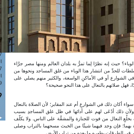
ا
 :43
ا
 :18
ا
 : 0
ا
7
ا
ء؟ حيث إنه نظرًا لِما تمرُّ به بلدان العالم ومنها مصر جرَّاء
: 42
لطات للحدِّ من انتشار هذا الوباء من غلق المساجد ونحوها من
ا
ِ في الشوارع أو في الأماكنِ الواسعة، والكثير منهم يصلي على
 :7
ا، فهل صلاتهم بالنعال على هذا النحو صحيحة؟
واء أكان ذلك في الشوارعِ أم عند المقابر؛ لأن الصلاة بالنعال
، ولأن ذلك أدْعَى لهم على أدائها في ظل غلق المساجدِ بسبب
خلْعِ النعال من فوت للجنازة والمشقَّة على الناس. ولا يكلّف
اة بهما؛ فإن وجد فيهما شيئًا من الخبث مسحهما بالتراب وصلى
ير في الطرقات يطهره ما بعده من تراب الأرض.