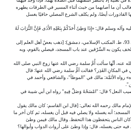
في نعليه إلا بالنظر أسفلهما قبل الصلاة بهما، فإذا وجد فيهما
غالب أن ما أصابهما من خبث أثناء المسير في الطرقات يطهره
ا القاذورات أيضًا، ولم يكلف الشرع المصلي حافيًا بغسل
 وسلم قال: «إِذَا وَطِئَ أَحَدُكُمْ بِنَعْلِهِ الأَذَى فَإِنَّ التُّرَابَ لَهُ
قال محيي السُّنَّة الإمام البغوي في "شرح السنة" (2/ 93، ط. المكتب الإسلامي، دمشق): [ذهب بعضُ أهل العلم إلى
لخف يكون به السِّرْقين عند باب المسجد، فيصلي بالقوم، وبه
 عنه، أنَّها سألت أُمَّ سلمة رضي الله عنها زوجَ النبي صلى الله
ي في المكانِ القَذِر؟ فقالت أمُّ سلمة رضي الله عنها: قال
دَه» رواه الأئمَّة: مالك في "الموطأ"، والشافعي وأحمد في
".
النعل؟ قال: "امْسَحْهُ وَصَلِّ فِيهِ" رواه ابن أبي شيبة في
 العلمية) عن الإمام مالك رحمه الله تعالى: [قال ابن القاسم: كان مالك يقول
لمسجد؛ أنه يغسله ولا يصلي فيه قبل أن يغسله، ثم كان آخر ما
ما كان الناس يتحفظون هذا التحفظ. وقال مالك فيمن وطئ
 فيه حتى يغسله، قال: وإذا وطئ على أرواث الدواب وأبوالها؟