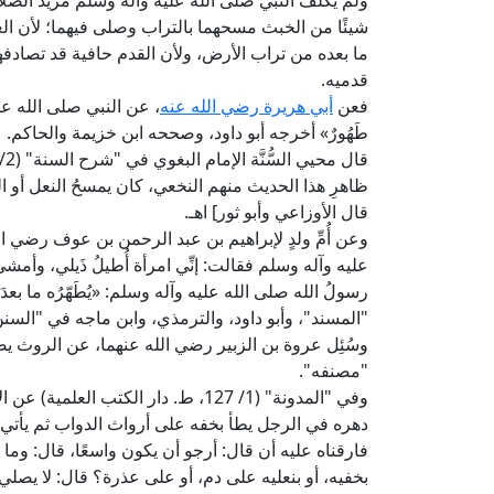
ولم يكلف النبي صلى الله عليه وآله وسلم مريد الصلاة 
شيئًا من الخبث مسحهما بالتراب وصلى فيهما؛ لأن ال
ما بعده من تراب الأرض، ولأن القدم حافية قد تصادفه
قدميه.
فعن
أبي هريرة رضي الله عنه
، عن النبي صلى الله عليه وآله
طَهُورٌ» أخرجه أبو داود، وصححه ابن خزيمة والحاكم.
ظاهرِ هذا الحديث منهم النخعي، كان يمسحُ النعل أو ا
قال الأوزاعي وأبو ثور] اهـ.
وعن أُمِّ ولدٍ لإبراهيم بن عبد الرحمن بن عوف رضي الله
عليه وآله وسلم فقالت: إنِّي امرأة أُطيلُ ذَيلي، وأمش
رسولُ الله صلى الله عليه وآله وسلم: «يُطَهّرُه ما بع
"المسند"، وأبو داود، والترمذي، وابن ماجه في "السنن
وسُئِل عروة بن الزبير رضي الله عنهما، عن الروث يصيب 
"مصنفه".
وفي "المدونة" (1/ 127، ط. دار الكتب
دهره في الرجل يطأ بخفه على أرواث الدواب ثم يأتي ا
فارقناه عليه أن قال: أرجو أن يكون واسعًا، قال: و
بخفيه، أو بنعليه على دم، أو على عذرة؟ قال: لا يصلي