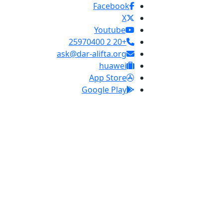
Facebook
X
Youtube
+20 2 25970400
ask@dar-alifta.org
huawei
App Store
Google Play