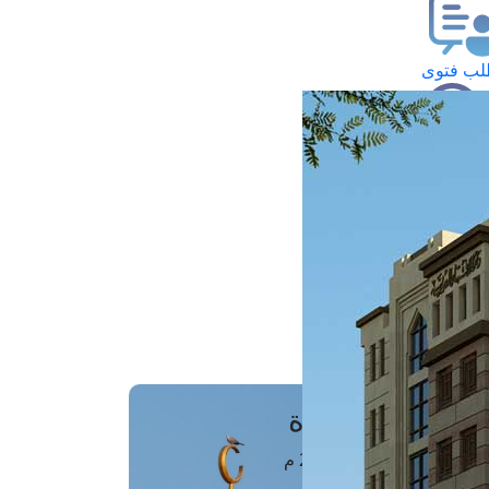
ب فتوى
تعلام عن فتوى
ز موعد
فتوى الهاتفية
َواقِيتُ الصَّـــلاة
اهرة · 09 أغسطس 2026 م