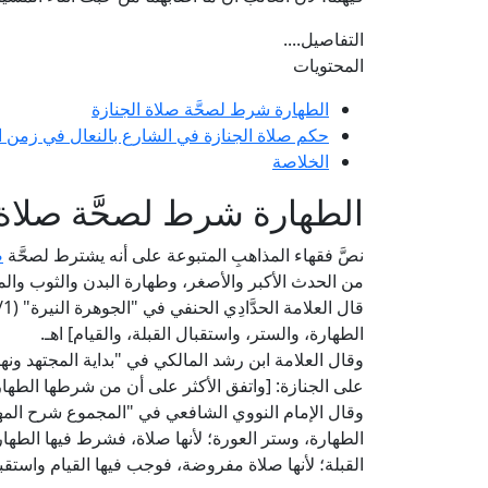
التفاصيل....
المحتويات
الطهارة شرط لصحَّة صلاة الجنازة
حكم صلاة الجنازة في الشارع بالنعال في زمن ال
الخلاصة
الطهارة شرط لصحَّة صلاة 
نصَّ فقهاء المذاهبِ المتبوعة على أنه يشترط لصحَّة
ص
من الحدث الأكبر والأصغر، وطهارة البدن والثوب والمك
الطهارة، والستر، واستقبال القبلة، والقيام] اهـ.
على الجنازة: [واتفق الأكثر على أن من شرطها الطهار
وقال الإمام النووي الشافعي في "المجموع شرح المهذب" (5/ 222، ط. دار الفكر): [ومن
الطهارة، وستر العورة؛ لأنها صلاة، فشرط فيها الطه
القبلة؛ لأنها صلاة مفروضة، فوجب فيها القيام واستقبا