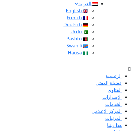
العربية
English
French
Deutsch
Urdu
Pashto
Swahili
Hausa
الرئيسية
فضيلة المفتى
الفتاوى
الإصدارات
الخدمات
المركز الإعلامى
المرئيات
هذا ديننا