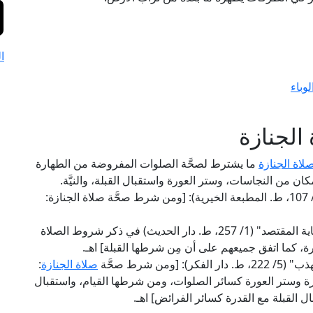
ا
وباء
الجنازة
لاة الجنازة
ما يشترط لصحَّة الصلوات المفروضة من الطهارة
ان من النجاسات، وستر العورة واستقبال القبلة، والنيَّة.
قال العلامة الحدَّادِي الحنفي في "الجوهرة النيرة" (1/ 107، ط. المطبعة الخيرية): [ومن شرط صحَّة صلاة الجنازة:
وقال العلامة ابن رشد المالكي في "بداية المجتهد ونهاية المقتصد" (1/ 257، ط. دار الحديث) في ذكر شروط الصلاة
ة، كما اتفق جميعهم على أن مِن شرطها القبلة] اهـ.
 شرط صحَّة
صلاة الجنازة
:
ارة وستر العورة كسائر الصلوات، ومن شرطها القيام، واستقبال
ل القبلة مع القدرة كسائر الفرائض] اهـ.