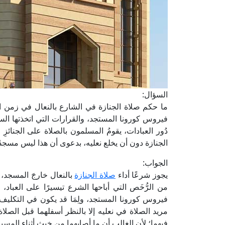
السؤال:
ما حكم صلاة الجنازة في الشارع بالنعال في زمن الوبا
فيروس كورونا المستجد، والقرارات التي اتخذتها الس
دُور العبادات، يقومُ المسلمون بالصلاة على الجنائز
الجنازة دون أن يخلع نعليه، بدعوى أن هذا ليس مسجدً
الجواب:
يجوز شرعًا أداء
صلاة الجنازة
بالنعال خارجَ المسجد، س
من الرُّخَص التي أباحها الشرع تيسيرًا على العباد
فيروس كورونا المستجد، ولِمَا قد يكون في التكليف ب
مريد الصلاة في نعليه إلا بالنظر أسفلهما قبل الصل
فيهما؛ لأن الغالب أن ما أصابهما من خبث أثناء المس