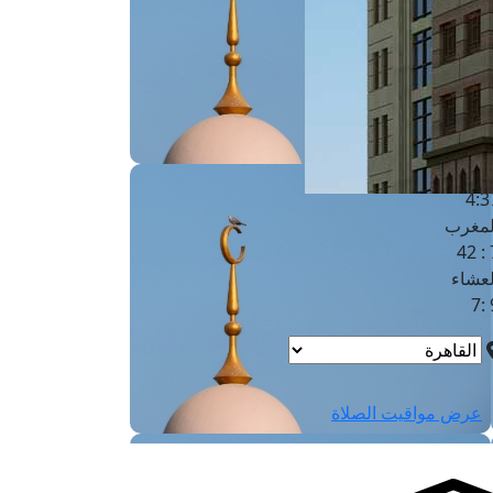
لفجر
4
لشروق
6
لظهر
1
لعصر
4:3
لمغرب
7 
لعشاء
9
عرض مواقيت الصلاة