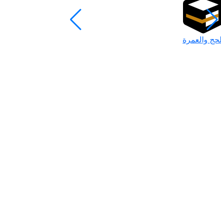
لحج والعمرة
رمضان