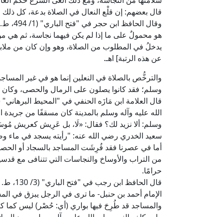
سلامتُها من النجاسة، ومع ذلك ألغى الشرع حكم الغال
قال بعضهم: إن قلْع النعال في الصلاة بدعة، كل ذلك ر
وقال الح
هو محمولٌ على ما إذا لم يكن فيهما نجاسة، ثم هي من 
يدخلُ في المطلوب من الصلاة، وهو وإن كان من ملابسِ
عن هذه الرتبة] اهـ.
والترخُّص بالصلاة في النعلين إنما هو في غير المساج
وسلم؛ فقد كانوا يصلون على الرمال والحصى، وكان يش
الله عليه وآله وسلم بالمدينة كان مسقفًا من جريدة 
وسلم: ألا نزيد لك؟ فقال: «لَا، بل عَرِيش كعريش مُوسَى
سعيد الخدري رضي الله عنه: "رأيته يسجد في ماء وطي
أما في عصرنا فقد فُرِشَت المساجد بالسجاد أو الحصير ال
من التراب والأوساخ والنجاسات التي تتنافى مع قدسية
حرامًا.
قال الحا
الإمام أحمد بن حنبل- ما ترى في الرجل يبزق في الم
والمساجد قد طُرِحَ فيها بواري (أي: حُصْر) ليس كما كا