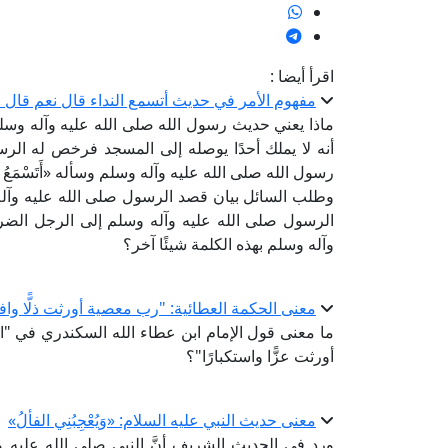
اقرأ أيضا :
مفهوم الأمر في حديث أتسمع النداء قال نعم قال
ماذا يعني حديث رسول الله صلى الله عليه وآله وسل
أنه لا يملك أحدًا يوصله إلى المسجد فرخص له الر
رسول الله صلى الله عليه وآله وسلم وسأله «أَتَسْمَعُ ا
وطلب السائل بيان قصد الرسول صلى الله عليه وآله و
الرسول صلى الله عليه وآله وسلم إلى الرجل الضر
وآله وسلم بهذه الكلمة شيئًا آخر؟
معنى الحكمة العطائية: "رب معصية أورثت ذلًّا وافتق
ما معنى قول الإمام ابن عطاء الله السكندري في "الحِ
أورثت عزًّا واستكبارًا"؟
معنى حديث النبي عليه السلام: «وَيُعْجِبُنِي الفألُ»
ورد في الحديث الشريف أنَّ النبي صلى الله عليه وآله وسل