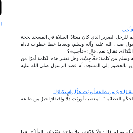
ا
 فأجب
م للرجل الضرير الذي كان معتادًا الصلاة في المسجد بحجة
سول صلى الله عليه وآله وسلم، وبعدما خطا خطوات ناداه
لنِّدَاءَ»، فقال: نعم، قال: «فأجب»؟
سلم من كلمة: «فَأَجِبْ»، وهل تعتبر هذه الكلمة أمرًا من
ير بالحضور إلى المسجد، أم قصد الرسول صلى الله عليه
ارًا خيرٌ من طاعة أورثت عزًّا واستكبارًا"
كَم العطائية": "معصية أورثت ذلًّا وافتقارًا خيرٌ من طاعة
م قال: «لَا عَدْوَى، ولاَ طِيَرَةَ وَيُعْجِبُنِي الفألُ»، فما