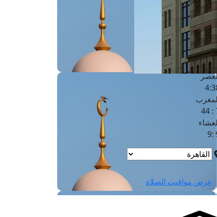
لفجر
4
لشروق
6
لظهر
1
لعصر
4:3
لمغرب
7 
لعشاء
9
عرض مواقيت الصلاة