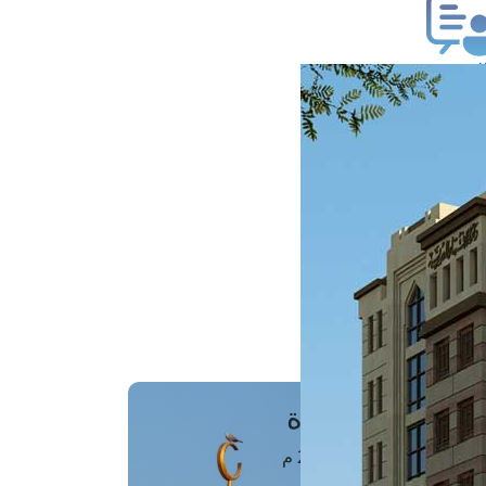
ب فتوى
تعلام عن فتوى
ز موعد
فتوى الهاتفية
َواقِيتُ الصَّـــلاة
اهرة · 07 أغسطس 2026 م