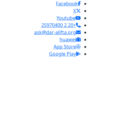
Facebook
X
Youtube
+20 2 25970400
ask@dar-alifta.org
huawei
App Store
Google Play