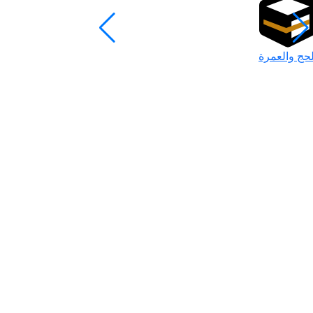
لحج والعمرة
رمضان