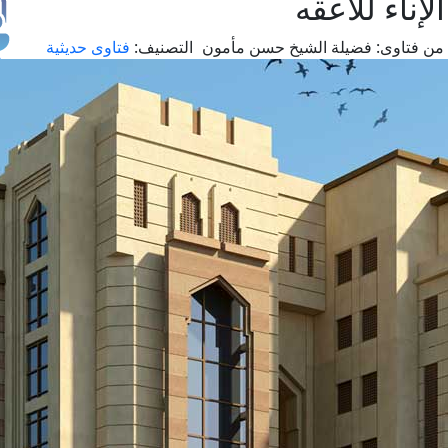
ناء للاعقه
من فتاوى:
فضيلة الشيخ حسن مأمون
التصنيف:
فتاوى حديثية
طل
اس
حج
ال
م
الق