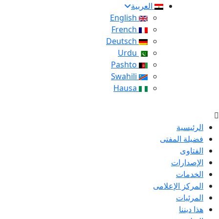
العربية
English
French
Deutsch
Urdu
Pashto
Swahili
Hausa
الرئيسية
فضيلة المفتى
الفتاوى
الإصدارات
الخدمات
المركز الإعلامى
المرئيات
هذا ديننا