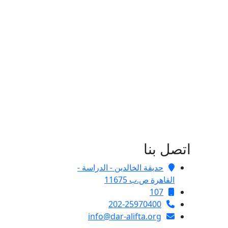
اتصل بنا
حديقة الخالدين - الدراسة -
القاهرة ص.ب 11675
107
202-25970400
info@dar-alifta.org