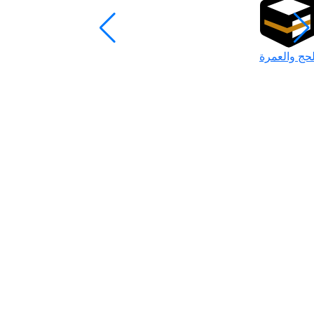
لحج والعمرة
رمضان