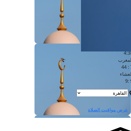
لفجر
4
لشروق
6
لظهر
1
لعصر
4:3
لمغرب
7 
لعشاء
9
عرض مواقيت الصلاة