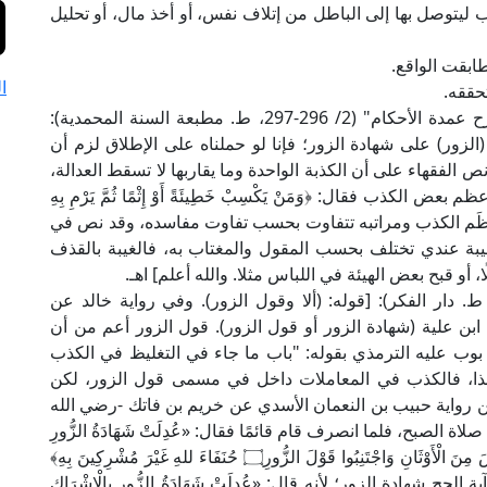
ب ليتوصل بها إلى الباطل من إتلاف نفس، أو أخذ مال، أو تحليل
طابقت الواقع.
ا
تحققه.
وقال الإمام ابن دقيق العيد في "إحكام الأحكام شرح عمدة الأحكام" (2/ 296-297، ط. مطبعة السنة المحمدية):
(الزور) على شهادة الزور؛ فإنا لو حملناه على الإطلاق لزم أن
ص الفقهاء على أن الكذبة الواحدة وما يقاربها لا تسقط العدالة،
ذب فقال: ﴿وَمَنْ يَكْسِبْ خَطِيئَةً أَوْ إِثْمًا ثُمَّ يَرْمِ بِهِ
َدِ احْتَمَلَ بُهْتَانًا وَإِثْمًا مُبِينًا﴾ [النساء: ١١٢ ]، وعِظَم الكذب ومراتبه تتفاوت بحسب تفاوت مفاسده، وقد نص في
غيبة عندي تختلف بحسب المقول والمغتاب به، فالغيبة بالقذف
ًا، أو قبح بعض الهيئة في اللباس مثلا. والله أعلم] اهـ.
ال الإمام العيني في "عمدة القاري" (13/ 218، ط. دار الفكر): [قوله: (ألا وقول الزور). وفي رواية خالد عن
 ابن علية (شهادة الزور أو قول الزور). قول الزور أعم من أن
بوب عليه الترمذي بقوله: "باب ما جاء في التغليظ في الكذب
ذا، فالكذب في المعاملات داخل في مسمى قول الزور، لكن
ن رواية حبيب بن النعمان الأسدي عن خريم بن فاتك -رضي الله
 الصبح، فلما انصرف قام قائمًا فقال: «عُدِلَتْ شَهَادَةُ الزُّورِ
بِالْإِشْرَاكِ بالله» ثلاث مرات. ثم قرأ: ﴿فَاجْتَنِبُوا الرِّجْسَ مِنَ الْأَوْثَانِ وَاجْتَنِبُوا قَوْلَ الزُّورِ۝ حُنَفَاءَ للهِ غَيْرَ مُشْرِكِينَ بِهِ﴾
 آية الحج شهادة الزور؛ لأنه قال: «عُدِلَتْ شَهَادَةُ الزُّورِ بِالْإِشْرَاكِ