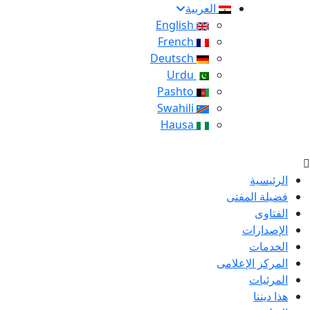
العربية
English
French
Deutsch
Urdu
Pashto
Swahili
Hausa
الرئيسية
فضيلة المفتى
الفتاوى
الإصدارات
الخدمات
المركز الإعلامى
المرئيات
هذا ديننا