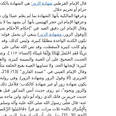
قال الإمام القرطبي
شهادة الزور
: هي الشهادة بالكذ
حرام أو تحريم حلال.
وعرفها المالكية بأنها: الشهادة بما لم يعلم عمدًا وإن 
وعرفها الإمام ابن حجر الهيتمي بأنها: أن يشهد بما لا ي
[(وقول الزور،
وشهادة الزور
) ينبغي أن يحمل قوله: 
تكون الكذبة الواحدة مطلقًا كبيرة، وليس كذلك. وقد ن
ولو كانت كبيرة لأسقطت، وقد نص الله تعالى على عظم بعض الك
بَرِيئًا فَق
الحديث الصحيح على أن الغيبة والنميمة كبيرة، وال
كبيرة؛ لإيجابها الحد، ولا تساويها الغيبة بقبح الخلقة مثل
وق
الجريري (ألا وقول الزور وشهادة الزور). وفي رواية
يكون شهادة زور أو غير شهادة كالكذب؛ فلأجل ذلك 
والزور ونحوه"، ثم روى حديث أنس المذكور قبل ه
حديث خريم بن فاتك الذي رواه أبو داود وابن ماجه م
عنه- قال صَلَّى رسول الله صلى الله عليه وآله وسلم صلاة
[الحج: 30، 31]. يدل على أن المراد بقول الزور في