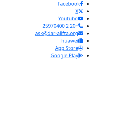
Facebook
X
Youtube
+20 2 25970400
ask@dar-alifta.org
huawei
App Store
Google Play