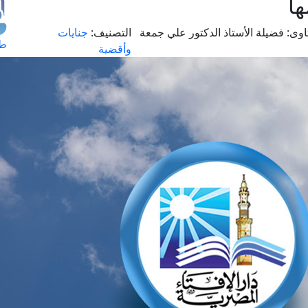
ا
اوى:
فضيلة الأستاذ الدكتور علي جمعة
التصنيف:
جنايات
طل
وأقضية
اس
حج
ال
م
الق