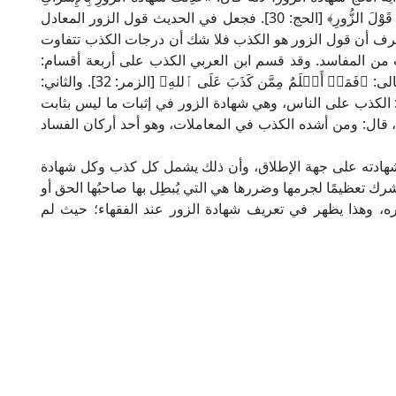
بالله». ثم قرأ: ﴿فَاجْتَنِبُوا الرِّجْسَ مِنَ الْأَوْثَانِ وَاجْتَنِبُوا قَوْلَ الزُّورِ﴾ [الحج: 30]. فجعل في الحديث قول الزور المعادل
 عرف أن قول الزور هو الكذب فلا شك أن درجات الكذب تتفاوت
 المفاسد. وقد قسم ابن العربي الكذب على أربعة أقسام:
أحدها: وهو أشدها الكذب على الله تعالى، قال الله تعالى: ﴿فَمَنۡ أَظۡلَمُ مِمَّن كَذَبَ عَلَى ٱللهِ﴾ [الزمر: 32]. والثاني:
: الكذب على الناس، وهي شهادة الزور في إثبات ما ليس بثابت
، قال: ومن أشده الكذب في المعاملات، وهو أحد أركان الفساد
ور وشهادته على جهة الإطلاق، وأن ذلك يشمل كل كذب وكل شهادة
شرك تعظيمًا لجرمها وضررها هي التي يُبطِل بها صاحبُها الحق أو
غيره، وهذا يظهر في تعريف شهادة الزور عند الفقهاء؛ حيث لم