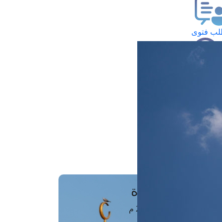
ب فتوى
تعلام عن فتوى
ز موعد
فتوى الهاتفية
َواقِيتُ الصَّـــلاة
اهرة · 07 أغسطس 2026 م