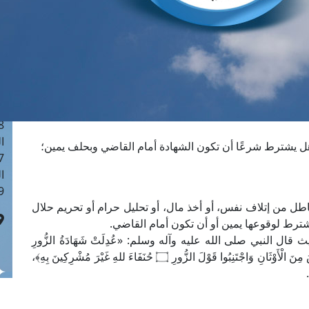
ا
 :41
ا
 :17
ا
 : 1
ا
8
ا
هل يشترط شرعًا أن تكون الشهادة أمام القاضي وبحلف يمين؛
: 44
ا
 :9
اطل من إتلاف نفس، أو أخذ مال، أو تحليل حرام أو تحريم حلال
 يشترط لوقوعها يمين أو أن تكون أمام القاضي.
 النبي صلى الله عليه وآله وسلم: «عُدِلَتْ شَهَادَةُ الزُّورِ
بِالْإِشْرَاكِ بالله» ثلاث مرات. ثم قرأ: ﴿فَاجْتَنِبُوا الرِّجْسَ مِنَ الْأَوْثَانِ وَاجْتَنِبُوا قَوْلَ الزُّورِ ۝ حُنَفَاءَ للهِ غَيْرَ مُشْرِكِينَ بِهِ﴾،