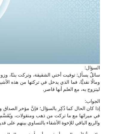
السؤال:
سائلٌ يسأل: توفيت أختي الشقيقة، وتركت بنتًا، وزوج
ومالًا نقديًّا، فما الذي يدخل في تركتها من هذه ال
ليتزوج به، مع العلم أنها قاصر.
الجواب:
إذا كان الحال كما ذُكِر بالسؤال؛ فإنَّ مؤخر الصداق 
في ميراثها مع ما تركت من ذهب ومنقولات، ويُقَسَّم 
والربع الباقي للإخوة الأشقاء بالتساوي بينهم على ق