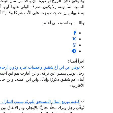
ولا يحقُّ لأحدٍ -الزوج أو غيره- أن يأخذ من مال الب
التنمية المأمونة، ولا يكون تصرف الولي عليها -أبيها أ
به عليها، وإن احتاجت وجب على الأب شرعًا وقانونًا أن 
والله سبحانه وتعالى أعلم.
اقرأ أيضا :
توفي عن ابن أخ شقيق وعصبات غيره وذوي أرحام
رجل توفي بمصر عن تركة، وعن أقارب هم ابن أخيه الشق
أبناء عم شقيق ذكورًا وإناثًا، وابن ابن عمته، وابن خاله
الأقارب؟
كيفية توزيع المال المستحق للورثة بسبب التنازل
تُوفّي رجل وترك محلًّا تجاريًّا بالإيجار، وتم الاتفاق ب