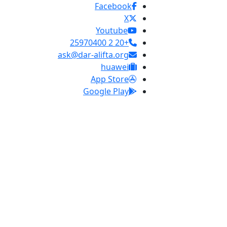
Facebook
X
Youtube
+20 2 25970400
ask@dar-alifta.org
huawei
App Store
Google Play