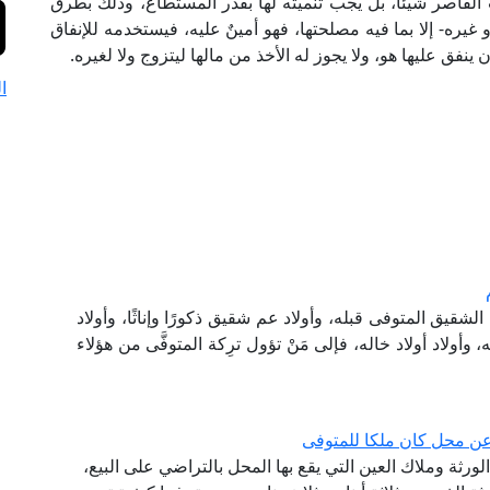
نت القاصر شيئًا، بل يجب تنميته لها بقدر المستطاع، وذلك بطرق
و غيره- إلا بما فيه مصلحتها، فهو أمينٌ عليه، فيستخدمه للإنفاق
ينفق عليها هو، ولا يجوز له الأخذ من مالها ليتزوج ولا لغيره.
ا
يق المتوفى قبله، وأولاد عم شقيق ذكورًا وإناثًا، وأولاد
، وأولاد أولاد خاله، فإلى مَنْ تؤول ترِكة المتوفَّى من هؤلاء
 عن محل كان ملكا للمتوفى
ين الورثة وملاك العين التي يقع بها المحل بالتراضي على البيع،