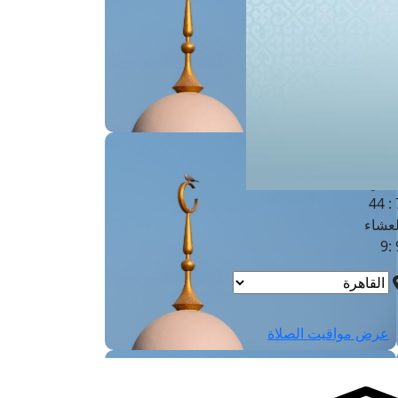
لفجر
4
لشروق
6
لظهر
1
لعصر
4:3
لمغرب
7 
لعشاء
9
عرض مواقيت الصلاة