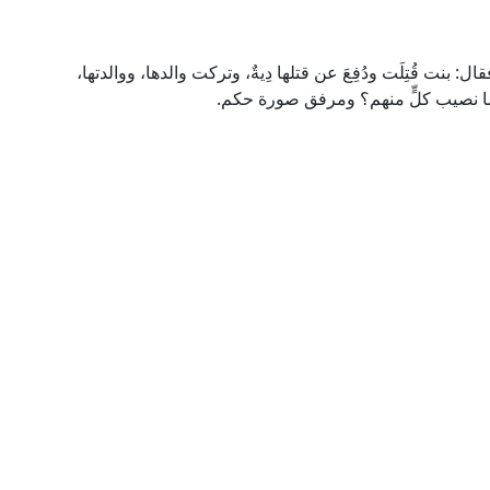
بنت قُتِلَت ودُفِعَ عن قتلها دِيةٌ، وتركت والدها، ووالدتها،
وما نصيب كلٍّ منهم؟ ومرفق صورة حكم.