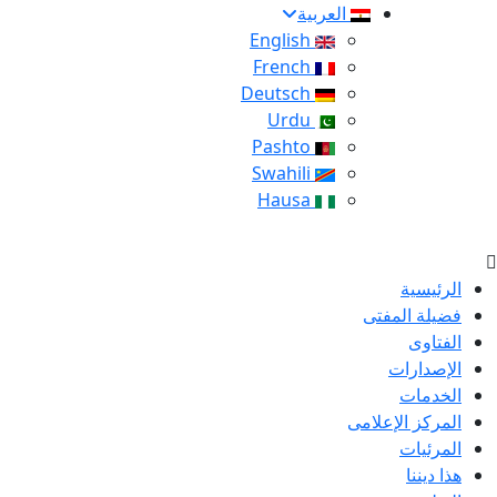
العربية
English
French
Deutsch
Urdu
Pashto
Swahili
Hausa
الرئيسية
فضيلة المفتى
الفتاوى
الإصدارات
الخدمات
المركز الإعلامى
المرئيات
هذا ديننا