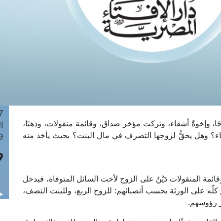
ا
 :41
ا
 :17
ا
 : 1
ا
8
ا
: 44
ًا، وإخوةً أشقاء، وتركت مؤخر صداق، وقائمة منقولات، وذهبًا،
ا
أشياء؟ وهل يحقُّ لزوجها التصرف في مال البنت؟ بحيث يأخذ منه
 :9
وقائمة المنقولات دَيْنٌ على الزوج لأخت السائل المتوفاة، فيدخل
كلّه على الورثة بحسب أنصبائهم: للزوج الربع، وللبنت النصف،
در رؤوسهم.