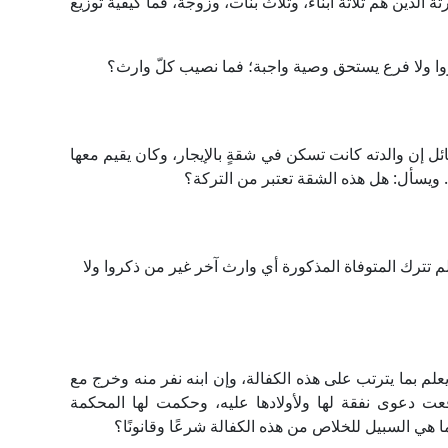
ثة الذين هم ثلاثة أبناء، وثلاث بنات، وزوجة، فما كيفية توزيع
ُكِروا ولا فرع يستحق وصية واجبة؛ فما نصيب كلّ وارث؟
ل إن والدته كانت تسكن في شقةٍ بالإيجار، وكان يقيم معها
 ويسأل: هل هذه الشقة تعتبر من التركة؟
ولم تترك المتوفاة المذكورة أي وارث آخر غير من ذكروا ولا
لم بما يترتب على هذه الكفالة، وإن ابنه نفر منه وخرج مع
عت دعوى نفقة لها ولأولادها عليه، وحكمت لها المحكمة
 هي السبيل للخلاص من هذه الكفالة شرعًا وقانونًا؟