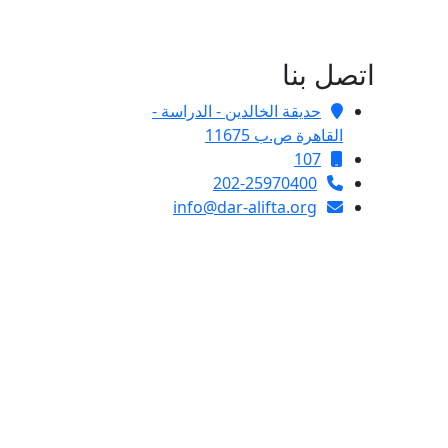
اتصل بنا
حديقة الخالدين - الدراسة -
القاهرة ص.ب 11675
107
202-25970400
info@dar-alifta.org