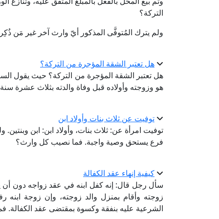
وتم بيع المحل بالفعل بالمبلغ المتفق عليه، وتنازع الور
التركة؟
ولم يترك المُتوفَّى المذكور أيّ وارث آخر غير مَن ذ
هل تعتبر الشقة المؤجرة من التركة؟
هل تعتبر الشقة المؤجرة من التركة؟ حيث يقول السائ
هو وزوجته وأولاده قبل وفاة والدته بثلاث عشرة سنة.
توفيت عن ثلاث بنات وأولاد ابن
توفيت امرأة عن: ثلاث بنات، وأولاد ابن: ابن وبنتين. 
فرع يستحق وصية واجبة. فما نصيب كل وارث؟
كيفية إنهاء عقد الكفالة
سأل رجل قال: إنه كفل ابنه في عقد زواجه دون أن يع
زوجته وأقام بمنزل والد زوجته، وإن زوجة ابنه رف
الشرعية عليه بنفقة وكسوة بمقتضى عقد الكفالة. فما