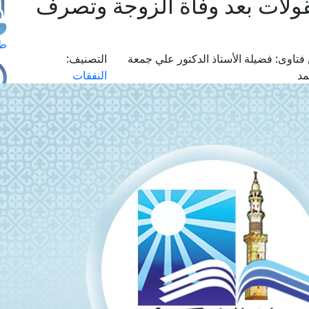
قولات بعد وفاة الزوجة وتصرف
طل
فتاوى:
فضيلة الأستاذ الدكتور علي جمعة
التصنيف:
د
النفقات
اس
حج
ال
م
الق