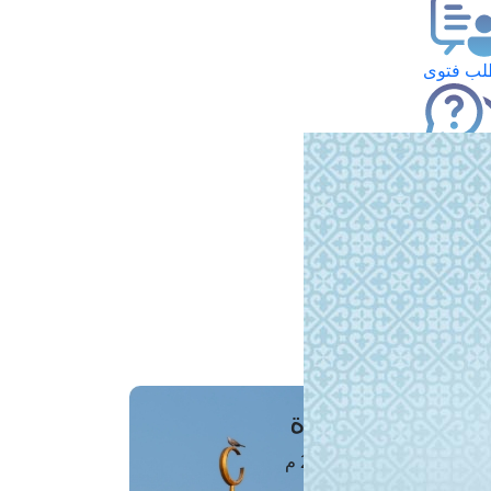
ب فتوى
تعلام عن فتوى
ز موعد
فتوى الهاتفية
َواقِيتُ الصَّـــلاة
اهرة · 07 أغسطس 2026 م