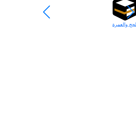
لحج والعمرة
رمضان