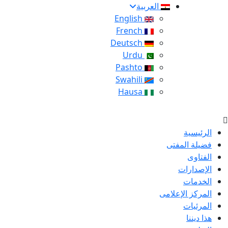
العربية
English
French
Deutsch
Urdu
Pashto
Swahili
Hausa
الرئيسية
فضيلة المفتى
الفتاوى
الإصدارات
الخدمات
المركز الإعلامى
المرئيات
هذا ديننا