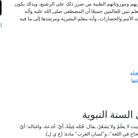
اربهم وموروثاتهم الطبية من ضرر ذلك على الرضيع، وبذلك يكون
لم تبين للعالمين جميعًا أن المصطفى صلى الله عليه وآله
ه الأمم والحضارات، وأنه معلم البشرية ومرشدها إلى ما فيه
ا
ناه
نها
 السنة النبوية
 يعلَمُ ولا يَشعُرُ، يقال: قَتَله غِيلَةً، أيْ: خُدعة، واغتاله؛ أيْ:
لصحاح في اللغة"، و"لسان العرب" مادة: (غ ي ل).