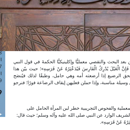
ا
 :41
ا
 :17
ا
 : 1
ا
8
ا
 بعد البحث والتقصي معمليًّا وإكلينيكيًّا الحكمةَ في قول النبي
: 44
نَّ الْغَيْلَ يُدْرِكُ الْفَارِسَ فَيُدَعْثِرُهُ عَنْ فَرَسِهِ»؛ حيث بيّن هذا
ا
حق الرضيع إذا أرضعته أمه وهي حامل، وطبقًا لذلك فيُنصَح
 :9
وسيلة مناسبة، وإذا حملن فعليهن إيقاف الرضاعة فورًا؛ فنرجو
المعملية والفحوص التجريبية خطر لبن المرأة الحامل على
الشريف الوارد عن النبي صلى الله عليه وآله وسلم؛ حيث قال:
عْثِرُهُ عَنْ فَرَسِهِ».