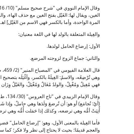
الغين، ويقال لها: الغَيْل بفتح الغين مع حذف الهاء، وال
المرة الواحدة، وأما بالكسر فهي الاسم من الغَيْل] اهـ.
والغِيلة المتعلقة بالولد لها في اللغة معنيان:
الأول: إرضاع الحامل لولدها.
والثاني: جماع الزوج لزوجته المرضع.
قال 
وهي تُرْضِعُه، والاسمُ: الغِيلَةُ بالكسر، وأغْيَلَه بتصحيح الي
فهي مُغِيلٌ ومُغْيِلٌ، والولدُ مُغَالٌ وَمُغْيَلٌ، والغَيْلُ وِزَان فَ
وقال الإ
(أيْ: تُجامَع) أو هو: أن تُرضعَ وَلَدَها وهي حاملٌ، وإذا شَرِبَه
أُتِيَتْ أمُّه وهي ترضعه، وكذلك إذا حَمَلت أُمُّه وهي ترض
فأما الغِيلة بالمعنى الأول، وهو: "إرضاع الحامل" فضر
والعجم قديمًا؛ بحيث لا يحتاج إلى نظر ولا فكر؛ كما