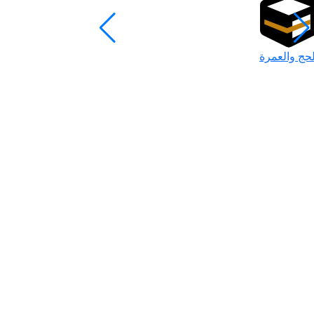
لحج والعمرة
رمضان