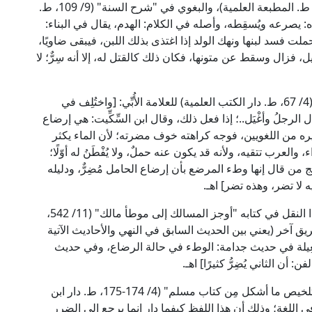
وقال الإمامان الخطابي في "معالم السنن" (4/ 225، ط. المطبعة العلمية)، والبغوي في "شرح السنة" (9/ 109، ط.
عناه: يصرعه ويُسقِطه، وأصله في الكلام: الهدم، يقال في البناء:
ت فسد لبنها ونهك الولد إذا اغتذى بذلك اللبن، فيبقى ضاويًا،
فزال وسقط عن متونها، فكان ذلك كالقتل له، إلا أنه سِرٌّ؛ لا
وقال القاضي عياض؛ كما في "إكمال إكمال المعلم" (4/ 67، ط. دار الكتب العلمية) للعلامة الأُبِّي: [واختُلِف في
الرجلُ وأغْيَل..؛ إذا فعل ذلك، وقال ابن السِّكِّيت: هي إرضاع
ه من اللغويين، فوجه كراهته خوف مضرته؛ لأن الماء يكثر
 والعرب تتقيه، ولأنه قد يكون عنه حملٌ، ولا يُفْطَنُ له أوّلًا؛
من قال إنها وطء المرضع بأن إرضاع الحامل مُضِرٌّ، ودليله
 لا تضر، وهذه تضر] اهـ.
قال العلامة المحدِّث زكريا الكاندهلوي بعد أن أورد هذا النقل في كتابه "أوجز المسالك إلى موطأ مالك" (11/ 542،
ق آخر (يعني بين الحديث السابق في النهي والأحاديث الآتية
لغِيلة في حديث جدامة: الوطء في حالة الرضاع، وفي حديث
أن الثاني يُضِرُّ كثيرًا] اهـ.
وقال الإمام أبو العباس القرطبي في كتابه "المُفْهِم لتلخيص ما أشكل مِن كتاب مسلم" (4/ 174-175، ط. دار ابن
ي اللغة؛ وذلك أن هذا اللفظ كيفما دار إنما يرجع إلى الضرر