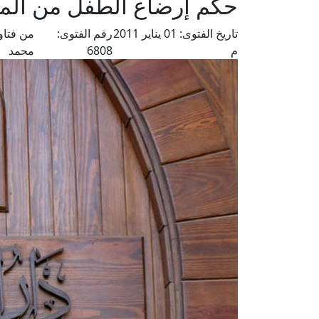
حكم إرضاع الطفل من المر
تاريخ الفتوى:
01 يناير 2011
رقم الفتوى:
من فتاو
م
6808
محمد