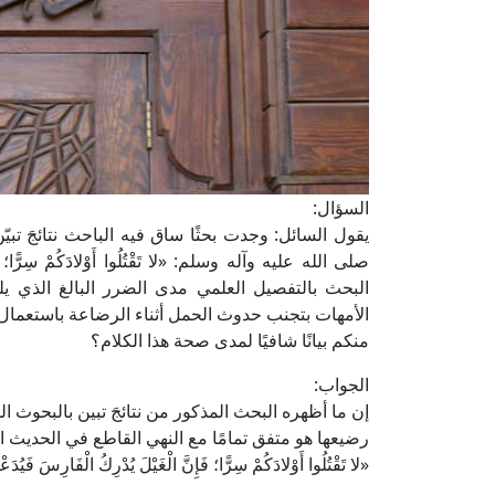
السؤال:
يقول السائل: وجدت بحثًا ساق فيه الباحث نتائجَ تبيّن
صلى الله عليه وآله وسلم: «لا تَقْتُلُوا أَوْلادَكُمْ سِرًّا؛ فَإِ
البحث بالتفصيل العلمي مدى الضرر البالغ الذي يل
الأمهات بتجنب حدوث الحمل أثناء الرضاعة باستعمال 
منكم بيانًا شافيًا لمدى صحة هذا الكلام؟
الجواب:
إن ما أظهره البحث المذكور من نتائجَ تبين بالبحوث 
رضيعها هو متفق تمامًا مع النهي القاطع في الحديث 
«لا تَقْتُلُوا أَوْلادَكُمْ سِرًّا؛ فَإِنَّ الْغَيْلَ يُدْرِكُ الْفَارِسَ فَيُدَ