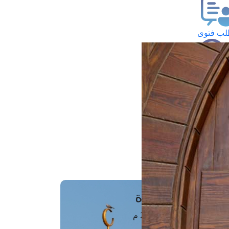
ب فتوى
تعلام عن فتوى
ز موعد
فتوى الهاتفية
َواقِيتُ الصَّـــلاة
اهرة · 07 أغسطس 2026 م