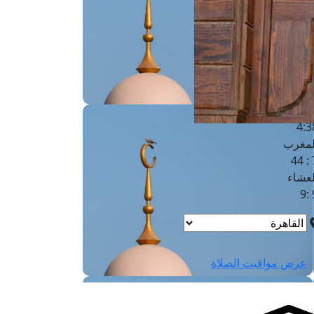
لفجر
4
لشروق
6
لظهر
1
لعصر
4:3
لمغرب
7 
لعشاء
9
عرض مواقيت الصلاة