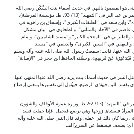
عنى هو المقصود بالنهي في حديث أسماء بنت السَّكَن رضي الله
عنها، وقد أخرجه أبو بكر بن أبي شيبة فيما ذكره أبو عمر بن عبد البر في "التمهيد" (13/ 93، ط. مؤسسة القرطبة)،
ده"، وابن سعد في "الطبقات الكبرى"، وإسحاق بن راهويه في
ي عاصم في "الآحاد والمثاني"، والطحاوي في "بيان مشكل
، والطبراني في "المعجم الكبير" و"مسند الشاميين"، وتمام
، والبيهقي في "السنن الكبرى"، والديلمي في "مسند
 الله عنها، قالت: سمعتُ رسول الله صلى الله عليه وآله وسلم
 الْفَارِسَ فَيُدَعْثِرُهُ عَنْ فَرَسِهِ». وحسَّنه الحافظ ابن حجر في "الإصابة"
 بقتل السر في حديث أسماء بنت يزيد رضي الله عنها المنهي عنها
ي يفسد اللبن فيؤذي الرضيع، فيؤُول إلى تفسيرها بمعنى إرضاع
قال العلامة الأخفش فيما نقله عنه الحافظ ابن عبد البر في "التمهيد" (13/ 92، ط. وزارة عموم الأوقاف والشؤون
ن تلد المرأةُ فيغشاها زوجها وهي ترضع فتحمل، فإذا حملت فسد
ربما كان ذلك في عقله، وقد قال النبي صلى الله عليه وآله
سَرْجِهِ»؛ أي: يضعف فيسقط عن السرج] اهـ.