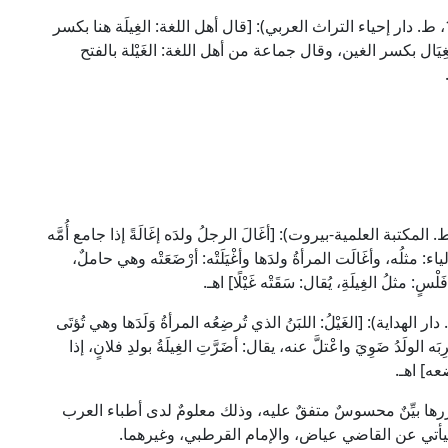
وقال الإمام النووي في "شرح صحيح مسلم" (10/ 16، ط. دار إحياء التراث العربي): [قال أهل اللغة: الغِيلَة هنا بكسر
غِيَال بكسر الغين، وقال جماعة من أهل اللغة: الغَيْلة بالفتح
العلامة الفيومي في "المصباح المنير" (2/ 459، ط. المكتبة العلمية-بيروت): [أغَالَ الرجلُ ولدَه إغَالَةً إذا جامع أُمَّه
اء: مثلُه، وأغَالَت المرأةُ ولدَها وأغْيَلَتْه: أرْضَعَتْه وهي حاملٌ،
لْسٍ: مثلُ الغِيلَةِ، يُقال: سَقَتْه غَيْلًا] اهـ.
مام الزبيدي في "تاج العروس" (30/ 134، ط. دار الهداية): [الغَيْلُ: اللبَنُ الذي تُرضِعُه المرأةُ وَلَدَها وهي تُؤتَى
 الولَدُ ضَوِيَ واعْتلَّ عنه، يقال: أضَرَّتِ الغِيلَةُ بولدِ فلانٍ، إذا
عه] اهـ.
رها بيِّنٌ محسوسٌ متفقٌ عليه، وذلك معلومٌ لدى أطباء العرب
 سيأتي عن القاضي عياض، والإمام القرطبي، وغيرهما.