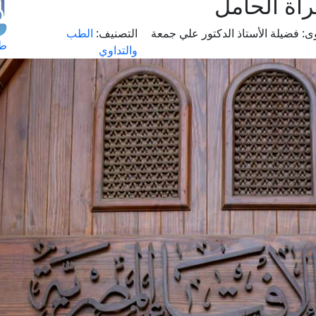
أة الحامل
ى:
فضيلة الأستاذ الدكتور علي جمعة
التصنيف:
الطب
طل
والتداوي
اس
حج
ال
م
الق