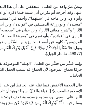
ونصَّ غيرُ واحد من العلماء المحققين على أن هذا الم
وأبو داود، وابن ماجه في "سننهما"، وأحمد في "مسن
"مسنده"، وأبو زرعة الدمشقي في "فوائده"، وابن أب
الآثار" و"شرح معاني الآثار"، وابن حبان في "صحيحه"
الرازي في "فوائده"، وأبو نعيم في "معرفة الصحابة"
الفردوس"، كلهم عن أسماء بنت يزيد بن السَّكَن رضي
يقول: «لا تَقْتُلُوا أَوْلادَكُمْ سِرًّا؛ فَإِنَّ الْغَيْلَ يُدْرِكُ
(7/ 498، ط. دار الجيل).
وإنما فسَّر مَن فسَّر من العلماء "الغِيلة" الموصوفة
جزمًا بجماع المرضع؛ لأن الجماع قد يسبب الحمل الذ
الحامل.
الإسلامية-المغرب): [الغِيلة والغَيْلُ: سواءٌ؛ وهو: أ
اللبن على الصبي، ويفسد به جسده، وتضعف قوته؛ حتى 
وسلم فيه: «أَنَّهُ لَيُدْرِكُ الْفَارِسَ فَيُدَعْثِرُهُ عَنْ 