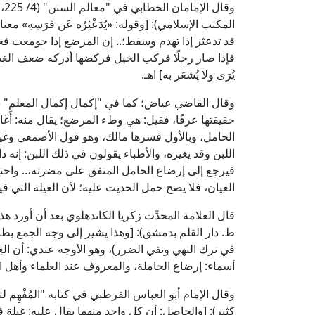
المكتب الإسلامي): [وقوله: «يُدَعْثِرُه عَن فَرَسِهِ» م
قد تدعثر إذا تهدم وسقط؛.. إن المرضع إذا جومعت فحمل
فإذا صار رجلًا فركب الخيل فركضها أدركه ضعف الغيل، 
يُرَى ولا يُشعَر به] اهـ.
حقيقتها عرفًا، فقيل: هي وطء المرضع؛ يقال منه: أَغَال 
الحامل، وبالأول فسرها مالك، وهو قول الأصمعي وغير
اللبن وقد يغيره، والأطباء يقولون في ذلك اللبن: إنه داء،
فيرجع إلى إرضاع الحامل المتفق على مضرته،.. واحتج 
العيان، فلا يصح حمل الحديث عليه؛ لأن الغيلة التي فيه
ط. دار القلم بدمشق): [وهذا يشير إلى وجه الجمع بطري
في ترك النهي ونفي الضرر)، وهو الأوجه عندي: أن ا
أسماء: إرضاع الحاملة، والمعروف عند العلماء وأهل الفن: 
كثير): [والحاصل: أن كل واحد منهما يقال عليه: غِيلة ف