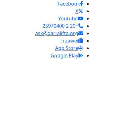
Facebook
X
Youtube
+20 2 25970400
ask@dar-alifta.org
huawei
App Store
Google Play