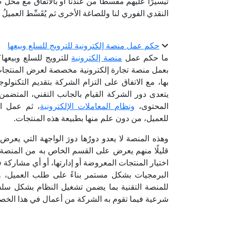
تيسيرًا عليهم مقسطًا من عندنا أو بالاتفاق مع محل
النقدي الفوري لنا وللصاغة الأخرى ثم يُقَسِّط العميلُ 
حكم عمل منصة إلكترونية للترويج للسلع وبيعها
ما حكم عمل
منصة إلكترونية
للترويج للسلع وبيعه
بعمل منصة تجارة إلكترونية مخصصة لعرض المنتجات وب
بها، مع الاتفاق على التزام الشركة بتقديم التكنولو
يتعدى دور الشركة القيام بالجانب التقني، المتضمن:
المحتوى،
ونظام المعاملات الإلكترونية
، ثم عمل ال
للعميل، من دون علم منها بطبيعة هذه المنتجات.
وهذه المنصة لا يعدو دورُها دورَ الواجهة التي يعرض 
قليلًا منهم يعرض على القسم الخاص به من المنصة
اختيار المنتجات المعروضة أو إدارتها، أو أي مشاركة ف
البرمجيات بشكل مستمر بناءً على طلب العميل، وتس
للمنصة التقنية بما يضمن تشغيل النظام بشكل سل
شرعية فيما تقوم به الشركة من أعمال في هذا ال