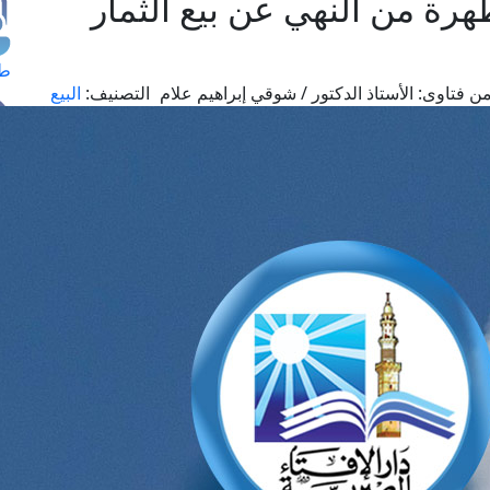
هرة من النهي عن بيع الثمار
طل
ن فتاوى:
الأستاذ الدكتور / شوقي إبراهيم علام
التصنيف:
البيع
اس
حج
ال
م
الق