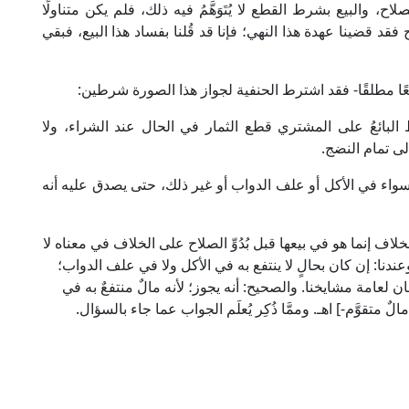
، والبيع بشرط القطع لا يُتَوَهَّمُ فيه ذلك، فلم يكن متناولًا
قد قضينا عهدة هذا النهي؛ فإنا قد قُلنا بفساد هذا البيع، فبقي
 بيعًا مطلقًا- فقد اشترط الحنفية لجواز هذا الصورة شرطين:
 البائعُ على المشتري قطع الثمار في الحال عند الشراء، ولا
ى تمام النضج.
؛ سواء في الأكل أو علف الدواب أو غير ذلك، حتى يصدق عليه أنه
م ابن عابدين في "رد المحتار" (4/ 555]: (والخلاف إنما هو في بيعها قبل بُدُوِّ الصلاح على الخلاف في معناه لا
دنا: إن كان بحالٍ لا ينتفع به في الأكل ولا في علف الدواب؛
 لعامة مشايخنا. والصحيح: أنه يجوز؛ لأنه مالٌ منتفعٌ به في
ٌ متقوَّم-] اهـ. وممَّا ذُكِر يُعلَم الجواب عما جاء بالسؤال.