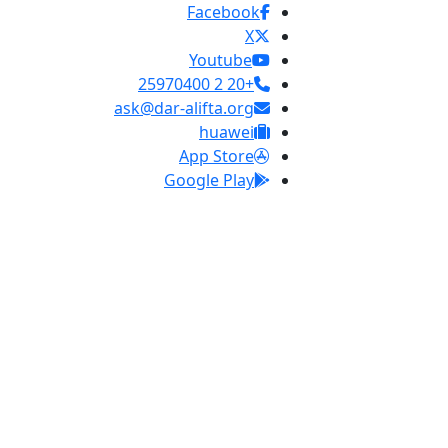
Facebook
X
Youtube
+20 2 25970400
ask@dar-alifta.org
huawei
App Store
Google Play