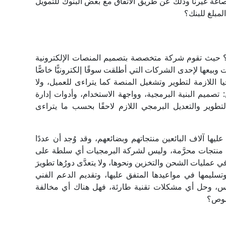
 صاغة غيرنا وذلك عن طريق الاتفاق مع بعض البنوك للتمويل
المبلغ للبنك؟
ا؟ حيث تقوم شركة متخصصة بتصميم المنصات الإلكترونية
يعها لإحدى الشركات التي أطلقت سوقًا إلكترونيًّا خاصًّا
جيا اللازمة لتطوير وتشغيل المنصة كما يتراءى للعميل، ولا
 تصميم البنية البرمجية، وواجهة الاستخدام، وأدوات إدارة
تطوير والتعديل البرمجي اللازم لاحقًا بحسب ما يتراءى
عليها آلاف البائعين منتجاتهم وبضائعهم، وقد وُجد أن عددًا
 منتجات محرَّمة، وليس لشركة البرمجيات أي سلطة على
ي عمليات الشحن والتخزين ونحوها، ولا يتعدَّى دورُها تطويرَ
ليمها في مواعيدها المتفق عليها، وتقديم الدعم الفني
س، وحل أي مشكلات تقنية طارئة، فهل هناك أي مخالفة
خصوص؟