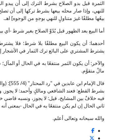
الثمرة قبل بدو الصلاح بشرط الترك إلى أن يبدو الصلاح
للنهي، وإذا صار محله بيعها بشرط تركها إلى أن تصلح ف
بيعُها مطلقًا غيرَ متناولٍ للنهي بوجهٍ من الوجوه] اهـ.
أما البيع بعد الظهور قبل بُدُوِّ الصلاح بغير شرط -أي
أحدهما: أن يكون البيع مطلقًا بلا شرط؛ فلا يشترط
يشترط المشتري على البائع ترك الثمار في الأشجار إل
والآخر: أن يكون الثمر منتفعًا به في الحال أو المآل
مالٌ متقوَّم.
قال الإما
بشرط القطع: فعند الشافعي ومالكٍ وأحمد: لا يجوز. وعن
فيه خلافٌ بين المشايخ، قيل: لا يجوز، ونسبه قاضي خان
ثاني الحال إن لم يكن منتفعًا به في الحال -بمعنى أنه مال
والله سبحانه وتعالى أعلم.