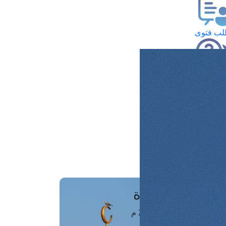
ب فتوى
تعلام عن فتوى
ز موعد
فتوى الهاتفية
َواقِيتُ الصَّـــلاة
اهرة · 09 أغسطس 2026 م