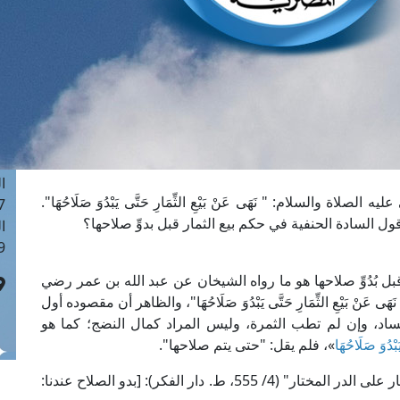
ا
 :43
ا
 :18
ا
 : 0
ا
7
ا
ة والسلام: " نَهَى عَنْ بَيْعِ الثِّمَارِ حَتَّى يَبْدُوَ صَلَاحُهَا".
: 42
قول السادة الحنفية في حكم بيع الثمار قبل بدوِّ صلاحها؟
ا
 :7
 بُدُوِّ صلاحها هو ما رواه الشيخان عن عبد الله بن عمر رضي
َ نَهَى عَنْ بَيْعِ الثِّمَارِ حَتَّى يَبْدُوَ صَلَاحُهَا"، والظاهر أن مقصوده أول
الفساد، وإن لم تطب الثمرة، وليس المراد كمال النضج؛ كما هو
دُوَ صَلَاحُهَا
»، فلم يقل: "حتى يتم صلاحها".
قال العلَّامة ابن عابدين الحنفي في حاشيته "رد المحتار على الدر المختار" (4/ 555، ط. دار الفكر): [بدو الصلاح عندنا: