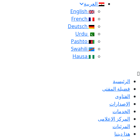
العربية
English
French
Deutsch
Urdu
Pashto
Swahili
Hausa
الرئيسية
فضيلة المفتى
الفتاوى
الإصدارات
الخدمات
المركز الإعلامى
المرئيات
هذا ديننا