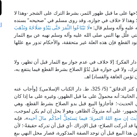
 صلاحها على ما قبل ظهور الثمر، بشرط الترك على الشجر -وهذا لا
 وهذا لا خلاف في جوازه، وقد روى مسلم في "صحيحه" بسنده
ا
 عليه وآله وسلم قال: «
لَا تَبْتَاعُوا الثَّمَرَ حَتَّى يَبْدُوَ صَلَاحُهُ وَتَذْهَبَ
تي علَّل بها النبي صلى الله عليه وآله وسلم نهيه عن بيع الثمار
 القطع فإن هذه العلة غير متحققة، والأحكام تدور مع عللها
م ابن الهُمَام في "فتح القدير" (6/ 287، ط. دار الفكر): [لا خلاف في عدم جواز بيع الثمار قبل أن تظهر، ولا
رك، ولا في جوازه قبل بُدُوِّ الصلاح بشرط القطع فيما ينتفع به،
 تؤمن العاهة والفساد] اهـ.
وقال الإمام ابن نجيم الحنفي في "البحر الرائق شرح كنز الدقائق" (5/ 325، ط. دار الكتاب الإسلامي): [وأجاب عنه
ي الخانية: أنه محمولٌ على ما قبل الظهور، وغيره على ما إذا كان
 الحديث-؛ فأجازوا البيع قبل بدو الصلاح بشرط القطع، وهي
لجمهور- على أنه متروكُ الظاهر، وهو لا يحل إن لم يكن لموجب،
يتَ إن منع اللهُ الثمرةَ؛ فيما يَستَحِلُّ أحدُكُم مالَ أخيه
»، فإنه
ا قد أدركت الصلاح- قبل الإدراك -أي قبل أن تدركه حقيقةً-؛ لأن
ن هذا البيع قبل أن توجد الصفة المذكورة، فصار محل النهي بيع