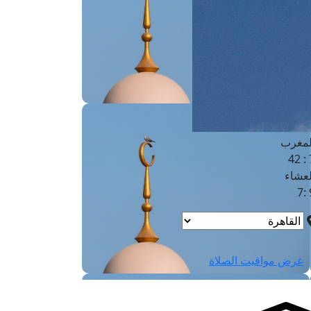
لفجر
4
لشروق
6
لظهر
1
لعصر
4:3
لمغرب
7 
لعشاء
9
عرض مواقيت الصلاة