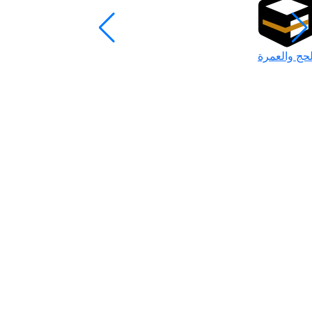
لحج والعمرة
رمضان