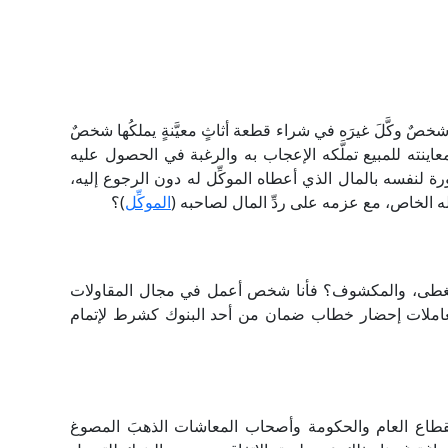
 وكَّلَ غيرَه في شراء قطعة أثاثٍ معيَّنةٍ يملكُها شخصٌ
اينته للمبيع تملَّكه الإعجاب به والرغبة في الحصول عليه
ة لنفسه بالمال الذي أعطاه الموكِّل له دون الرجوع إليه،
له الخاص، مع عزمه على ردِّ المال لصاحبه (
الموكِّل
)؟
لمغطى، والمكشوف؟ فأنا شخص أعمل في مجال المقاولات
عاملات إحضار خطاب ضمان من أحد البنوك كشرط لإتمام
لقطاع العام والحكومة وأصحاب المعاشات الذهبَ المصوغ