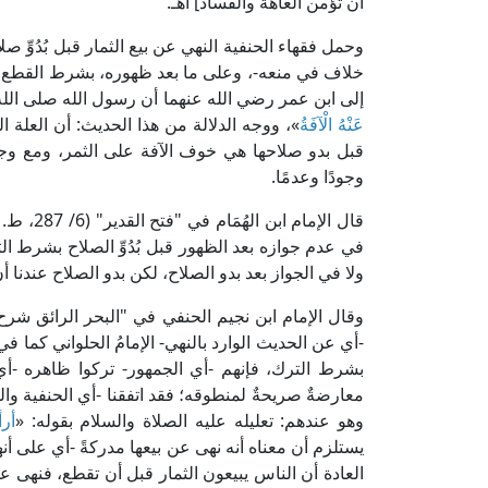
أن تؤمن العاهة والفساد] اهـ.
وحمل فقهاء الحنفية النهي عن بيع الثمار قبل بُدُوِّ
خلاف في منعه-، وعلى ما بعد ظهوره، بشرط القطع؛
إلى ابن عمر رضي الله عنهما أن رسول الله صلى الله
عَنْهُ الْآفَةُ
»، ووجه الدلالة من هذا الحديث: أن العلة ال
قبل بدو صلاحها هي خوف الآفة على الثمر، ومع وجود
وجودًا وعدمًا.
قال الإما
في عدم جوازه بعد الظهور قبل بُدُوِّ الصلاح بشرط الت
ولا في الجواز بعد بدو الصلاح، لكن بدو الصلاح عندنا أن
-أي عن الحديث الوارد بالنهي- الإمامُ الحلواني كما ف
بشرط الترك، فإنهم -أي الجمهور- تركوا ظاهره -أي
معارضةٌ صريحةٌ لمنطوقه؛ فقد اتفقنا -أي الحنفية وا
وهو عندهم: تعليله عليه الصلاة والسلام بقوله: «
أرأ
يستلزم أن معناه أنه نهى عن بيعها مدركةً -أي على أنه
العادة أن الناس يبيعون الثمار قبل أن تقطع، فنهى ع