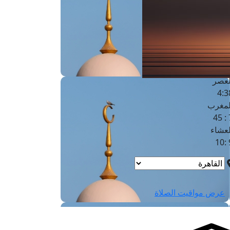
لفجر
4
لشروق
6
لظهر
1
لعصر
4:3
لمغرب
7 
لعشاء
9
عرض مواقيت الصلاة