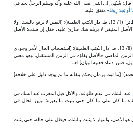
قال: شُكِيَ إلى النبي صلى الله عليه وآله وسلم الرجلُ يجد في
 أَوْ يَجِدَ رِيحًا
» متفق عليه.
قال الإمام التاج السبكي الشافعي في "الأشباه والنظائر" (1/ 13، ط. دار الكتب العلمية): [اليقين لا يرفع بالشك، ولا
 الأصل المتيقن لا يزيله شك طارئ عليه، فقل إن شئت: الأصل
وقال الإمام الزركشي الشافعي في "البحر المحيط" (8/ 13، ط. دار الكتب العلمية): [استصحاب الحال لأمر وجودي
لزمن الماضي فالأصل بقاؤه في الزمن المستقبل، وهو معنى
، فمن ادعاه فعليه البيان] اهـ.
أحكام العدلية" (ص: 17، ط. نور محمد): [ما ثبت بزمان يحكم ببقائه ما لم يوجد دليل على خلافه]
عند الشك في عدم طلوعه، والأكل قبل المغرب عند الشك في
اءَ ما كان على ما كان حتى يثبت ما يغيره: تباين الحال في
 هو الأصل، والنهار لا يثبت بالشك، فيظل على حاله، حتى يثبت