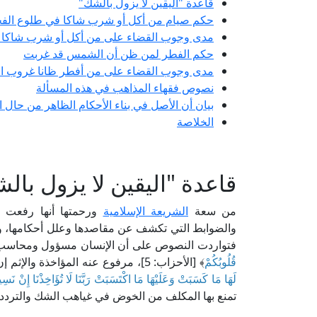
قاعدة "اليقين لا يزول بالشك"
حكم صيام من أكل أو شرب شاكا في طلوع الفجر
مدى وجوب القضاء على من أكل أو شرب شاكا في
حكم الفطر لمن ظن أن الشمس قد غربت
مدى وجوب القضاء على من أفطر ظانا غروب الش
نصوص فقهاء المذاهب في هذه المسألة
بيان أن الأصل في بناء الأحكام الظاهر من حال ا
الخلاصة
قاعدة "اليقين لا يزول بال
من سعة
الشريعة الإسلامية
ورحمتها أنها رفعت ع
والضوابط التي تكشف عن مقاصدها وعلل أحكامها، وف
فتواردت النصوص على أن الإنسان مسؤول ومحاسب عل
قُلُوبُكُمْ
﴾ [الأحزاب: 5]، مرفوع عنه المؤاخذة والإثم إن كان ناسيًا أو مخطئًا، قال تعالى: ﴿
لَهَا مَا كَسَبَتْ وَعَلَيْهَا مَا اكْتَسَبَتْ رَبَّنَا لَا تُؤَاخِذْنَا إِنْ نَسِينَ
تمنع بها المكلف من الخوض في غياهب الشك والتردد، 