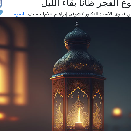
 الفجر ظانا بقاء الليل
ن فتاوى:
الأستاذ الدكتور / شوقي إبراهيم علام
التصنيف:
الصوم
طل
اس
حج
ال
م
الق