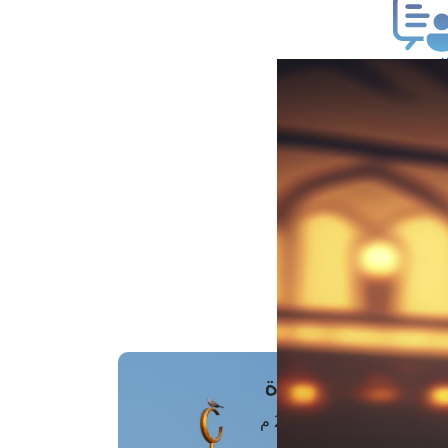
ب فتوى
تعلام عن فتوى
ز موعد
فتوى الهاتفية
َواقِيتُ الصَّـــلاة
اهرة · 06 أغسطس 2026 م