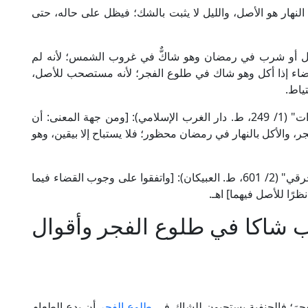
هار هو الأصل، والليل لا يثبت بالشك؛ فيظل على حاله، حتى
كل أو شرب في رمضان وهو شاكٌّ في غروب الشمس؛ لأنه لم
اء إذا أكل وهو شاك في طلوع الفجر؛ لأنه مستصحب للأصل،
ياط.
قال الإمام ابن رشد المالكي في "المقدمات الممهدات" (1/ 249، ط. دار الغرب الإسلامي): [ومن جهة المعنى: أن
لفجر، والأكل بالنهار في رمضان محظور؛ فلا يستباح إلا بيقين، وهو
وقال الإمام الزركشي الحنبلي في "شرح مختصر الخرقي" (2/ 601، ط. العبيكان): [واتفقوا على وجوب القضاء فيما
رًا للأصل فيهما] اهـ.
 شاكا في طلوع الفجر وأقوال
فجرَ؛ فالحنفية يستحبون للشاك في
طلوع الفجر
أن يدع الطعام