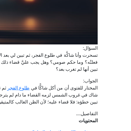
السؤال:
تسحرت وأنا شاكَّة في طلوع الفجر، ثم تبين لي بعد الا
فعلتُه؟ وما حكم صومي؟ وهل يجب عليَّ قضاء ذلك ال
تبين أنها لم تغرب بعد؟
الجواب:
المختار للفتوى أن من أكل شاكًّا في
طلوع الفجر
ثم ت
شاك في غروب الشمس لزمه القضاء ما دام لم يترجح 
تبين خطؤه: فلا قضاء عليه؛ لأن الظن الغالب كالمتيق
التفاصيل....
المحتويات