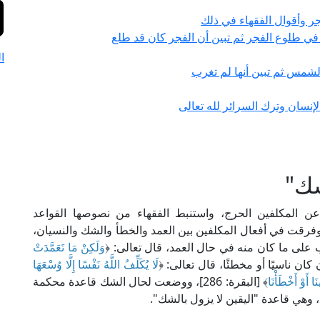
 وأقوال الفقهاء في ذلك
 طلوع الفجر ثم تبين أن الفجر كان قد طلع
ا
مس ثم تبين أنها لم تغرب
لإنسان وترك السرائر لله تعالى
شك"
ن المكلفين الحرج، واستنبط الفقهاء من نصوصها القواعد
رقت في أفعال المكلفين بين العمد والخطأ والشك والنسيان،
ى ما كان منه في حال العمد، قال تعالى: ﴿
وَلَكِنْ مَا تَعَمَّدَتْ
لَا يُكَلِّفُ اللَّهُ نَفْسًا إِلَّا وُسْعَهَا
ا أَوْ أَخْطَأْنَا
﴾ [البقرة: 286]، ووضعت لحال الشك قاعدة محكمة
وهي قاعدة "اليقين لا يزول بالشك".