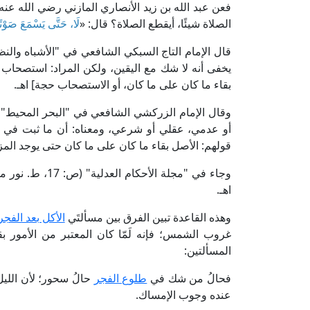
فعن عبد الله بن زيد الأنصاري المازني رضي الله عنه 
الصلاة شيئًا، أيقطع الصلاة؟ قال: «
لَا، حَتَّى يَسْمَعَ صَوْتًا
يخفى أنه لا شك مع اليقين، ولكن المراد: استصحاب
بقاء ما كان على ما كان، أو الاستصحاب حجة] اهـ.
أو عدمي، عقلي أو شرعي، ومعناه: أن ما ثبت في ا
قولهم: الأصل بقاء ما كان على ما كان حتى يوجد المزيل
وجاء في "مجلة ال
اهـ.
وهذه القاعدة تبين الفرق بين مسألتَي
الأكل بعد الفجر
غروب الشمس؛ فإنه لَمّا كان المعتبر من الأمور بق
المسألتين:
فحالُ من شك في
طلوع الفجر
حالُ سحور؛ لأن الليل
عنده وجوب الإمساك.