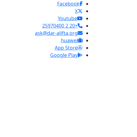
Facebook
X
Youtube
+20 2 25970400
ask@dar-alifta.org
huawei
App Store
Google Play