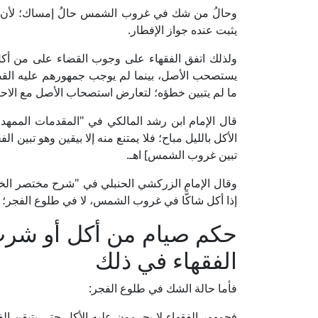
وحالُ من شك في غروب الشمس حالُ إمساك؛ لأن الن
يثبت عنده جواز الإفطار.
ولذلك اتفق الفقهاء على وجوب القضاء على من أ
يستصحب الأصل، بينما لم يوجب جمهورهم عليه القض
ما لم يتبين خطؤه؛ لتعارض استصحاب الأصل مع الاحت
الأكل بالليل مباح؛ فلا يمتنع منه إلا بيقين وهو تبين ا
تبين غروب الشمس] اهـ.
إذا أكل شاكًّا في غروب الشمس، لا في طلوع الفجر؛ نظ
حكم صيام من أكل أو شرب
الفقهاء في ذلك
فأما حالة الشك في طلوع الفجر:
فجمهور الفقهاء لا يحرمون عليه الأكل حتى يتيقن ال