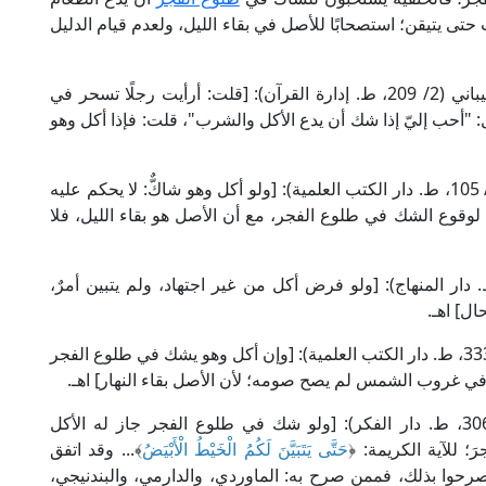
حتى يتيقن؛ استصحابًا للأصل في بقاء الليل، ولعدم قيام الدليل
جاء في كتاب "الأصل" للإمام محمد بن الحسن الشيباني (2/ 209، ط. إدارة القرآن): [قلت: أرأيت رجلًا تسحر في
أحب إليّ إذا شك أن يدع الأكل والشرب"، قلت: فإذا أكل وهو
وقال الإمام الكاساني الحنفي في "بدائع الصنائع" (2/ 105، ط. دار الكتب العلمية): [ولو أكل وهو شاكٌّ: لا يحكم عليه
وقوع الشك في طلوع الفجر، مع أن الأصل هو بقاء الليل، فلا
مام الحرمين في "نهاية المطلب" (4/ 22، ط. دار المنهاج): [ولو فرض أكل من غير اجتهاد، ولم يتبين أمرٌ،
ال] اهـ.
وقال الشيخ أبو إسحاق الشيرازي في "المهذب" (1/ 333، ط. دار الكتب العلمية): [وإن أكل وهو يشك في طلوع الفجر
في غروب الشمس لم يصح صومه؛ لأن الأصل بقاء النهار] اهـ.
وقال الإمام النووي الشافعي في "المجموع" (6/ 306، ط. دار الفكر): [ولو شك في طلوع الفجر جاز له الأكل
 للآية الكريمة: ﴿
حَتَّى يَتَبَيَّنَ لَكُمُ الْخَيْطُ الْأَبْيَضُ
﴾... وقد اتفق
رحوا بذلك، فممن صرح به: الماوردي، والدارمي، والبندنيجي،