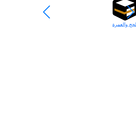
لحج والعمرة
رمضان