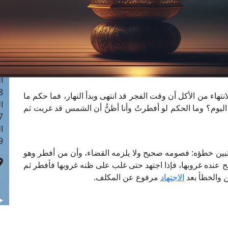
ا
 :40
ا
 :17
ا
 : 1
ا
8
نتهاء من الأكل أن وقت الفجر قد انتهى وبدأ النهار، فما حكم ما
ا
يوم؟ وما الحكم لو أفطرتُ وأنا أظنُّ أن الشمس قد غربت ثم
: 45
ا
 :10
بين خطؤه: فصومه صحيح ولا يلزمه القضاء، وأن من أفطر وهو
عنده غروبها، فإذا اجتهد حتى غلب على ظنه غروبها فأفطر ثم
ن والخطأ بعد
الاجتهاد
مرفوع عن المكلف.