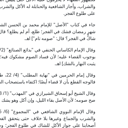
والشراب، وأجاز الشافعية والحنابلة له الأكل والشرب 
على طلوع الفجر.
شهر رمضان فشك في الفجر؛ طلع، أم لم يطلع؟ قال: "
شاكٌّ في الفجر؟ قال: "صومه تام"] اهـ.
بوجوب القضاء عليه؛ لأن فساد الصوم مشكوك فيه؛ ل
يثبت النهار بالشك] اهـ.
وقال إ
فالوجه القطع بأن لا قضاء أيضًا؛ اكتفاء باستصحاب الح
صح صومه؛ لأن الأصل بقاء الليل، وإن أكل وهو يشك 
والشرب والجماع وغيرها بلا خلاف حتى يتحقق الفجرَ؛
أصحابنا على جواز الأكل للشاك في طلوع الفجر؛ وص