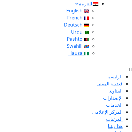
العربية
English
French
Deutsch
Urdu
Pashto
Swahili
Hausa
الرئيسية
فضيلة المفتى
الفتاوى
الإصدارات
الخدمات
المركز الإعلامى
المرئيات
هذا ديننا