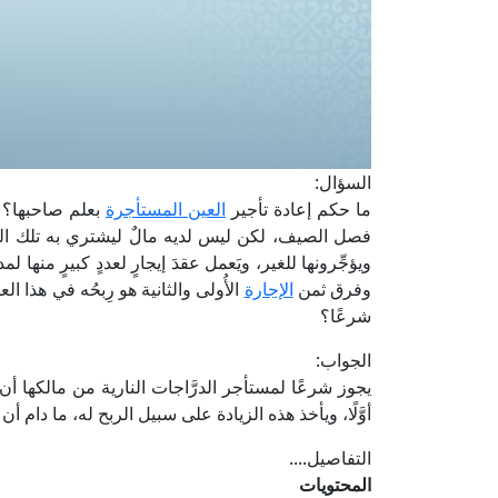
السؤال:
ما حكم إعادة تأجير
العين المستأجرة
بعلم صاحبها؟ ف
فصل الصيف، لكن ليس لديه مالٌ ليشتري به تلك الدرا
ويؤجِّرونها للغير، ويَعمل عقدَ إيجارٍ لعددٍ كبيرٍ منها لمدة
وفرق ثمن
الإجارة
الأُولى والثانية هو رِبحُه في هذا ال
شرعًا؟
الجواب:
يجوز شرعًا لمستأجر الدرَّاجات النارية من مالكها أن
أوَّلًا، ويأخذ هذه الزيادة على سبيل الربح له، ما دام أن ا
التفاصيل....
المحتويات