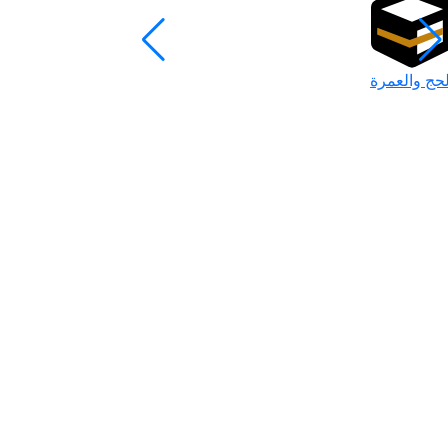
لحج والعمرة
رمضان