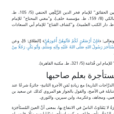
وشرعًا: بَيْعُ منفعةٍ معلومةٍ بأجرٍ معلومٍ. يُنظر: "تبيين الحقائق" للإمام فخر الدين الزَّيْلَعِي الحنفي (5/ 105، ط.
الأميرية)، و"المختصر الفقهي" للإمام ابن عَرَفَة المالكي (8/ 159، ط. مؤسسة خلف)، و"مغني المحتاج" للإمام
 الدين الخطيب الشِّرْبِينِي الشافعي (3/ 438، ط. دار الكتب العلمية)، و"كشاف القناع" للإمام أبي السعادات
تعالى: ﴿
فَإِنْ أَرْضَعْنَ لَكُمْ فَآتُوهُنَّ أُجُورَهُنَّ
﴾ [الطلاق: 6]، وعن
ْتَأْجَرَ رَسُولُ اللهِ صَلَّى اللهُ عَلَيْهِ وآلِهِ وَسَلَّمَ، وَأَبُو بَكْرٍ، رَجُلًا مِنْ
(5/ 321، ط. مكتبة القاهرة).
مستأجرة بعلم صاحبها
لدرَّاجات النارية) مع زيادةِ ثَمَنِ الأجرةِ الثانيةِ- جائزةٌ شرعًا عند
والحنابلة في الأصح، والقول بالجواز هو المروي كذلك عن سعيد بن
شعبي، ومجاهد، وعكرمة، وابن سيرين، والثوري.
ُ لا يَتَفَاوَتُ الناسُ في الانتفاع بها، بمعنى أنَّ العينَ المُستَأجَرَة
لمُؤجِّر تأجيرها لغيره، كمن استأجر ثوبًا ليلبسه مثلًا، فليس له