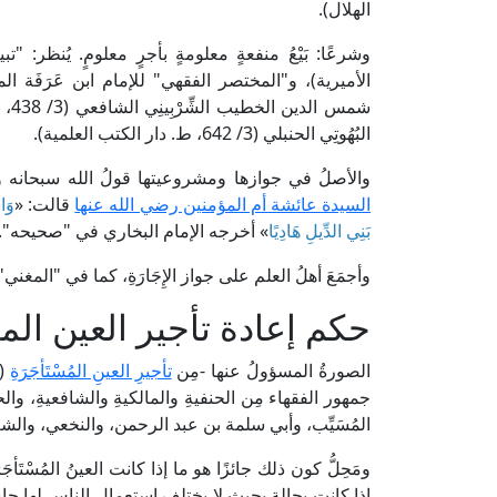
الهلال).
شمس
البُهُوتِي الحنبلي (3/ 642، ط. دار الكتب العلمية).
والأصلُ في جوازها ومشروعيتها قولُ الله سبحانه و
السيدة عائشة أم المؤمنين رضي الله عنها
قالت: «
وَاس
بَنِي الدِّيلِ هَادِيًا
» أخرجه الإمام البخاري في "صحيحه".
وأجمَعَ أهلُ العلم على جواز الإِجَارَةِ، كما في "المغني" للإمام ابن قُدَامَة 
حكم إعادة تأجير العين ال
الصورةُ المسؤولُ عنها -مِن
تأجيرِ العينِ المُسْتَأجَرَةِ
(ا
جمهور الفقهاء مِن الحنفيةِ والمالكيةِ والشافعيةِ، 
المُسَيِّب، وأبي سلمة بن عبد الرحمن، والنخعي، وال
ومَحِلُّ كون ذلك جائزًا هو ما إذا كانت العينُ المُسْتَأجَرَة
إذا كانت بحالةٍ بحيث لا يختلف استعمال الناس لها جاز ل