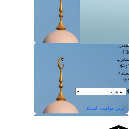
لفجر
4
لشروق
6
لظهر
1
لعصر
4:3
لمغرب
7 
لعشاء
9
عرض مواقيت الصلاة