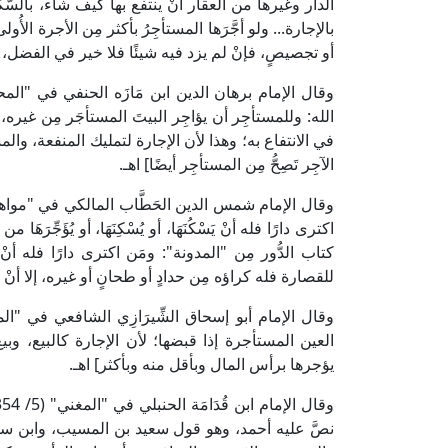
الدار وغيرها من العقار أنْ ينتفع بها كيف شاء، بالسُّكن
بالإجارة... ولو أجَّرَها المستأجِرُ بأكثر مِن الأجرة الأُ
أو تجصيصٍ، فإنْ لم يزد فيه شيئًا فلا خير في الفضل، 
الله: وللمستأجِر أن يؤاجِر البيتَ المستأجَر مِن غيره، 
في الانتفاع به؛ وهذا لأن الإجارة لتمليك المنفعة، والمست
الآجِر تَصِحُّ مِن المستأجِر أيضًا] اهـ.
اكترى دارًا فله أنْ يَسْكُنَهَا، أو يُسْكِنَهَا، أو يُؤَجِّرَه
كتاب الدُّور مِن "المدونة": ومَن اكترى دارًا فله أنْ 
للقصارة فله كراؤه مِن حدادٍ أو طحانٍ أو غيره، إلا أنْ يك
العين المستأجرة إذا قبضها؛ لأن الإجارة كالبيع، وب
يؤجرها برأس المال وبأقل منه وبأكثر] اهـ.
نصَّ عليه أحمد، وهو قول سعيد بن المسيب، وابن س