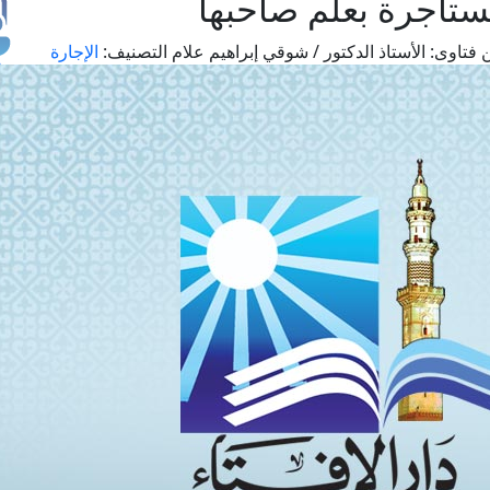
مستأجرة بعلم صاحبها
 فتاوى:
الأستاذ الدكتور / شوقي إبراهيم علام
التصنيف:
الإجارة
طل
اس
حج
ال
م
الق