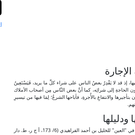
ا
لإجارة
 إذ قد لا يَقْدِرُ بعضُ الناس على شراء كلِّ ما يريد، فَيَسْتَعِينُ
يء دون الحاجةِ إلى شرائِه، كما أنَّ بعض النَّاس مِن أصحاب الأملاك
رها والانتفاعِ بالأُجرةِ، فأباحها الشرعُ؛ لِمَا فيها من تيسيرِ
نهم.
 ودليلها
الإِجَارَةُ في اللغة: ما أُعْطِيَتْ من أجرٍ في عملٍ، كما في "العين" للخليل بن أحمد الفراهيدي (6/ 173، أ ج ر، ط. دار