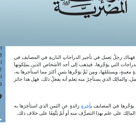
ا
 :41
ا
 :17
ا
 : 1
ا
8
هناك رجلٌ يَعمل في تأجير الدراجاتِ الناريةِ في المصايف في
ا
جات التي يؤجِّرها، فيذهب إلى أحد الأشخاص الذين يملِكونها
: 44
ٍ معينةٍ، ويستلمُها، ومِن ثَمَّ يؤجِّرها بثمنٍ أكثرَ مما استأجرها به،
ا
عمل، والمالِك الذي يستأجِرُ منه يَعلم أنه يفعلُ ذلك، فهل هذا جائز
 :9
 يؤجِّرها في المصايف ب
أجرةٍ
زائدةٍ عنِ الثمنِ الذي استأجَرَها به
لمالِك على علم بهذا التصرُّف منه أو لَمْ يَتَّفِقَا على خلاف ذلك.