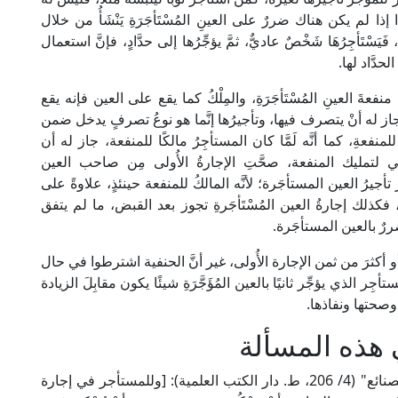
ذا لم يكن هناك ضررٌ على العينِ المُسْتَأجَرَةِ يَنْشَأُ من خلال
 فَيَسْتَأجِرُهَا شَخْصٌ عاديٌّ، ثمَّ يؤجِّرُها إلى حدَّادٍ، فإنَّ استعمال
َّاد لها.
 منفعةَ العينِ المُسْتَأجَرَةِ، والمِلْكُ كما يقع على العين فإنه يقع
جاز له أنْ يتصرف فيها، وتأجيرُها إنَّما هو نوعُ تصرفٍ يدخل ضمن
لمنفعةِ، كما أنَّه لَمَّا كان المستأجِرُ مالكًا للمنفعة، جاز له أن
هي لتمليك المنفعة، صحَّتِ الإجارةُ الأُولى مِن صاحب العين
أجيرُ العين المستأجَرة؛ لأنَّه المالكُ للمنفعة حينئذٍ، علاوةً على
 فكذلك إجارةُ العين المُسْتَأجَرةِ تجوز بعد القبض، ما لم يتفق
رٌ بالعين المستأجَرة.
ٍ أو أكثرَ من ثمن الإجارة الأُولى، غير أنَّ الحنفية اشترطوا في حال
ِر الذي يؤجِّر ثانيًا بالعين المُؤَجَّرَةِ شيئًا يكون مقابِلَ الزيادة
ة وصحتها ونفاذها.
هذه المسألة
قال الإمام علاء الدين الكَاسَانِي الحنفي في "بدائع الصنائع" (4/ 206، ط. دار الكتب العلمية): [وللمستأجر في إجارة