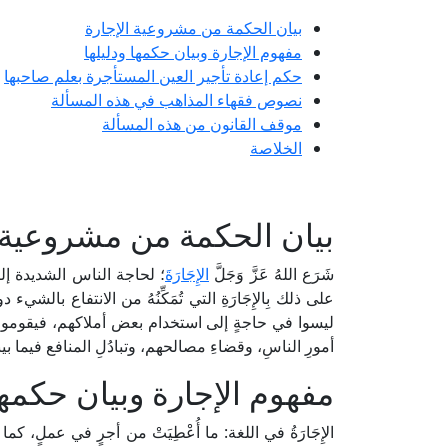
بيان الحكمة من مشروعية الإجارة
مفهوم الإجارة وبيان حكمها ودليلها
حكم إعادة تأجير العين المستأجرة بعلم صاحبها
نصوص فقهاء المذاهب في هذه المسألة
موقف القانون من هذه المسألة
الخلاصة
بيان الحكمة من مشروعية ا
شَرَع اللهُ عَزَّ وَجَلَّ
الإِجَارَةَ
؛ لحاجة الناس الشديدة إليها،
على ذلك بِالإِجَارَةِ التي تُمَكِّنُهُ من الانتفاع بالش
ليسوا في حاجةٍ إلى استخدام بعض أملاكهم، فيقومون بتأجي
أمورِ الناسِ، وقضاءِ مصالحهم، وتبادُلِ المنافع فيما بي
مفهوم الإجارة وبيان حكمها