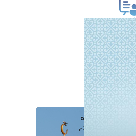
ب فتوى
تعلام عن فتوى
ز موعد
فتوى الهاتفية
َواقِيتُ الصَّـــلاة
اهرة · 07 أغسطس 2026 م