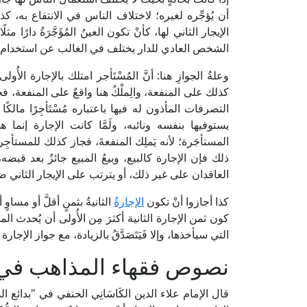
أن يُؤجِّره لغيره؛ لاختلاف الناس في الانتفاع به، كذا إ
الإيجار الثاني لها، كأنْ تكون العينُ المُؤَجَّرَةُ دارًا مثلًا،
الشخص العادي للدار يختلف في الغالب عن استخدام الحد
وعلةُ الجوازِ هنا: أنَّ المُسْتَأجر امتلك بالإجارة الأُولى
كذلك على المنفعة، والِملْكُ هنا واقعٌ على المنفعة، ف
التصرفات المأذون له فيها باعتباره مُسْتَأجِرًا مالكًا ل
يستوفيها بنفسه ونائبه، ولَمَّا كانت الإجارة إنما 
المستأجَرة؛ لأنه يَملِك المنفعةَ، فجاز كذلك للمستأجِر ت
ذلك فإن الإجارة كالبيع، وبيعُ المبيع جائزٌ بعد قبضه،
العاقدان على غير ذلك، أو يترتب على الإيجار الثاني ضر
كذا أجازوا أنْ تكون
الإجارةُ
الثانيةُ بثمنٍ أقلَّ أو مساو
كون ثمن الإجارة الثانية أكثرَ مِن الأُولى أن يُحدث المستأج
التي سيأخذها، وإلا فَيَتَصَدَّقُ بالزيادة، مع جواز الإجار
نصوص فقهاء المذاهب في 