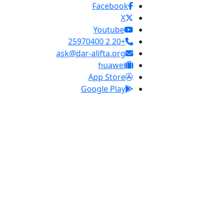
Facebook
X
Youtube
+20 2 25970400
ask@dar-alifta.org
huawei
App Store
Google Play