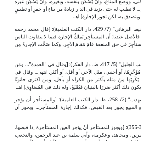
ى، ووضع المتاع، وأنْ يَسْكُنَ بنفسه، وبغيره، وأنْ يُسْكِنَ غيره
ولى.. لا تطيب له حتى يزيد في الدار زيادةً من بناءٍ أو حفرٍ أو تطيينٍ
ويتصدق به، لكن تجوز الإجارة] اهـ.
وقال الإمام برهان الدين ابن مَازَه الحنفي في "المحيط البرهاني" (7/ 429، دار الكتب العلمية): [قال محمد رحمه
فالأصل عندنا: أن المستأجِر يَملِكُ الإجارة فيما لا يتفاوت الناس
أجِرُ في حق المنفعة قامَ مَقامَ الآجِر، وكما صَحَّت الإجارةُ مِن
وقال الإمام شمس الدين الحَطَّاب المالكي في "مواهب الجليل" (5/ 417، ط. دار الفكر): [وقال في "العمدة"... ومَن
َا من مُؤَجِّرِهَا، أو أجنبي، مثل الآجر، أو أقل، أو أكثر. انتهى.. وقال في
يَكْرِيَها مِنْ مثله بأكثر من الكراء أو بأقل، ومن اكترى حانوتًا
ون ذلك أكثر ضررًا بالبنيان فَيُمْنَعُ، وله ذلك في المُسَاوِي] اهـ.
وقال الإمام أبو إسحاق الشِّيرَازِي الشافعي في "المهذب" (2/ 258، ط. دار الكتب العلمية): [وللمستأجر أن يؤجر
يع المبيع يجوز بعد القبض، فكذلك إجارة المستأجر... ويجوز أن
وقال الإمام ابن قُدَامَة الحنبلي في "المغني" (5/ 354-355): [ويجوز للمستأجر أنْ يؤجر العين المستأجرة إذا قبضها،
يرين، ومجاهد، وعكرمة، وأبي سلمة بن عبد الرحمن، والنخعي،