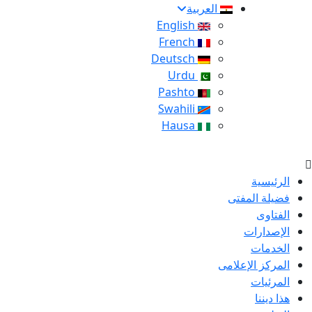
العربية
English
French
Deutsch
Urdu
Pashto
Swahili
Hausa
الرئيسية
فضيلة المفتى
الفتاوى
الإصدارات
الخدمات
المركز الإعلامى
المرئيات
هذا ديننا