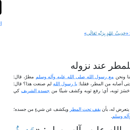
ا
 «
حَدِيثُ عَهْدٍ بِرَبِّهِ تَعَالَى
»
مطر عند نزوله
نا ونحن
مع رسول الله صلى الله عليه وآله وسلم
مطرٌ، قال:
، حتى أصابه من المطر، فقلنا:
يا رسول الله
لم صنعت هذا؟ قال:
سَرَ ثوبه، أي: رفع ثوبه وكشف شيئًا من
جسده الشريف
كي
يتعرض له، بأن
يقف تحت المطر
ويكشف عن شيءٍ من جسده؛
وآله وسلم
.
الله عليه وآله وسلم: «
حَدِيثُ