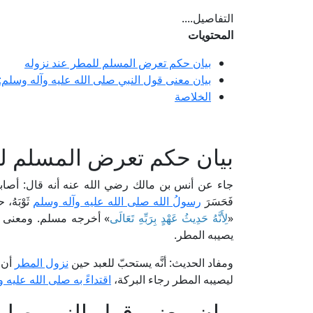
التفاصيل....
المحتويات
بيان حكم تعرض المسلم للمطر عند نزوله
بيان معنى قول النبي صلى الله عليه وآله وسلم:
الخلاصة
بيان حكم تعرض المسلم لل
جاء عن أنس بن مالك رضي الله عنه أنه قال: أصاب
فَحَسَرَ
رسولُ الله صلى الله عليه وآله وسلم
ثَوْبَهُ
«
لِأَنَّهُ حَدِيثُ عَهْدٍ بِرَبِّهِ تَعَالَى
» أخرجه مسلم. ومعنى حَ
يصيبه المطر.
ومفاد الحديث: أنَّه يستحبّ للعبد حين
نزول المطر
أن 
ليصيبه المطر رجاء البركة،
اقتداءً به صلى الله عليه 
بيان معنى قول النبي صلى 