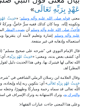
عَهْدٍ بِرَبِّهِ تَعَالَى
»
معنى
قوله صلى الله عليه وآله وسلم
: «
حَدِيثُ عَهْدٍ ب
وتكوينه إيَّاه، وما كان كذلك ففيه سرٌّ خاصٌّ، وبركة
فأحبَّ صلى الله عليه وآله وسلم
أن
يصيب المطر
الم
عليه وآله وسلم
إشارة وتعليم لأمته أن يتقربوا وي
استعماله وإذهابه في غير منفعة.
أي: كشف بعض بدنه، ومعنى: «
حَدِيثُ عَهْدٍ بِرَبِّهِ
»، أي: 
الله تعالى لها فيتبرك بها، وفي هذا الحديث دليل لقول 
المطر] اهـ.
وقال العلامة ابن رسلان الرملي الشافعي في "شرحه على سنن أبي داود" (9/353
حَدِيثُ عَهْدٍ بِرَبِّهِ تَعَالَى
» أي: بتكوين ربه إياه وإيجاده، و
اللَّه تعالى قد سماه رحمة ومباركًا وطهورًا، وجعله س
والتبرك به
، وترك الاستهانة به وترك الإسراف في استع
وعلى هذا المعنى جاءت عبارات الفقهاء: