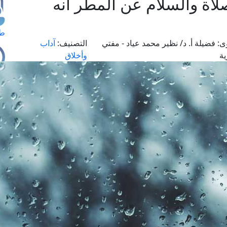
لاة والسلام عن المطر أنه
طل
ى:
فضيلة أ. د/ نظير محمد عياد - مفتي
التصنيف:
آداب
ية
وأخلاق
اس
حج
ال
م
الق