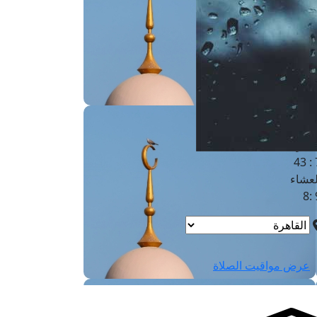
لفجر
4
لشروق
6
لظهر
1
لعصر
4:3
لمغرب
7 
لعشاء
9
عرض مواقيت الصلاة