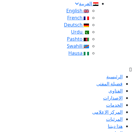
العربية
English
French
Deutsch
Urdu
Pashto
Swahili
Hausa
الرئيسية
فضيلة المفتى
الفتاوى
الإصدارات
الخدمات
المركز الإعلامى
المرئيات
هذا ديننا