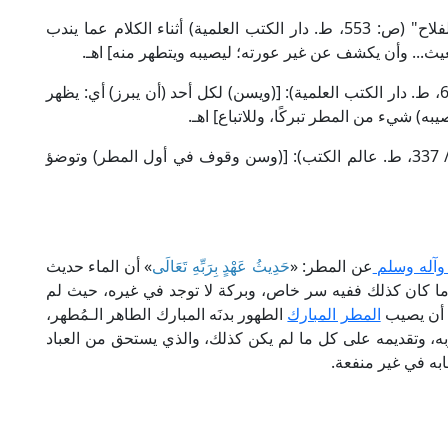
قال العلامة الطحطاوي في "حاشيته على مراقي الفلاح" (ص: 553، ط. دار الكتب العلمية) أثناء الكلام عما يندب
يث... وأن يكشف عن غير عورته؛ ليصيبه ويتطهر منه] اهـ.
وقال الخطيب الشربيني في "مغني المحتاج" (1/ 610، ط. دار الكتب العلمية): [(ويسن) لكل أحد (أن يبرز) أي: يظهر
) شيء من المطر تبركًا، وللاتباع] اهـ.
وقال العلامة البهوتي في "شرح منتهى الإرادات" (1/ 337، ط. عالم الكتب): [(وسن وقوف في أول المطر) وتوضؤ
 وآله وسلم
عن المطر: «
حَدِيثُ عَهْدٍ بِرَبِّهِ تَعَالَى
» أن الماء حديث
 وما كان كذلك ففيه سر خاص، وبركة لا توجد في غيره، حيث لم
ن يصيب
المطر المبارك
الطهور بدنَه المبارك الطاهر الـمُطهر،
بربه، وتقديمه على كل ما لم يكن كذلك، والذي يستحق من العباد
ابه في غير منفعة.