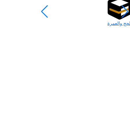
لحج والعمرة
رمضان