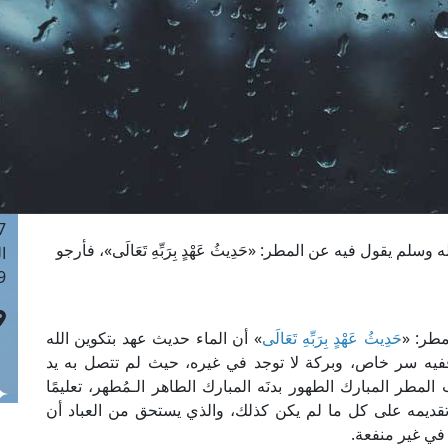
ا
 :42
ا
 :18
ا
 : 1
ا
7
ا
: 43
م يقول فيه عن المطر: «حَدِيثُ عَهْدٍ بِرَبِّهِ تَعَالَى»، فأرجو
ا
 :8
مطر: «
حَدِيثُ عَهْدٍ بِرَبِّهِ تَعَالَى
» أن الماء حديث عهد بتكوين الله
ففيه سر خاص، وبركة لا توجد في غيره، حيث لم تتصل به يد
مطر المبارك الطهور بدنَه المبارك الطاهر الـمُطهر، تعليمًا
وتقديمه على كل ما لم يكن كذلك، والذي يستحق من العباد أن
 في غير منفعة.