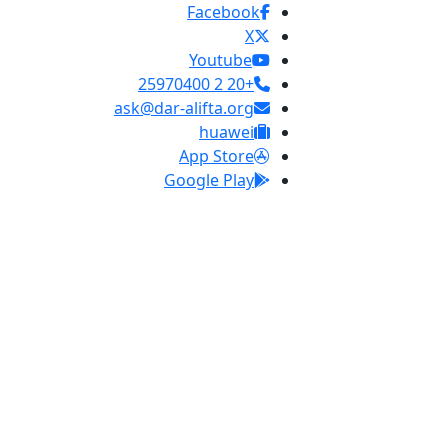
Facebook
X
Youtube
+20 2 25970400
ask@dar-alifta.org
huawei
App Store
Google Play