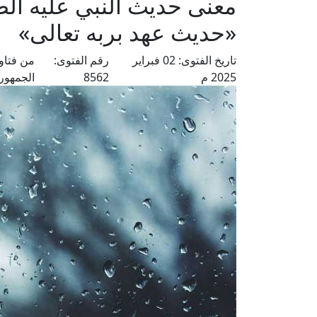
معنى حديث النبي عليه الص
«حديث عهد بربه تعالى»
تاريخ الفتوى:
02 فبراير
رقم الفتوى:
من فتاو
2025 م
8562
الجمهور