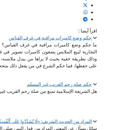
اقرأ أيضا :
حكم وضع كاميرات مراقبة في غرف القياس
ما حكم وضع كاميرات مراقبة في غرف القياس؟ ح
التجارية لبيع الملابس يضعون كاميرات تصوير في غ
وذلك بطريقة خفية بحيث لا يراها من يبدل ملابسه
على حفظها، فما حكم الشرع في من يفعل ذلك متحجج
حكم صلة رحم القريب غير المسلم
هل الشريعة الإسلامية تمنع من صلة رحم القريب غير
المراد من الحديث الشريف: «لَا تُشَدِّدُوا عَلَى أَنْفُسِكُمْ ف
سائل يسأل عن المعنى المراد من قول النبي صلى الل