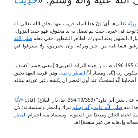
ِرَبِّهِ تَعَالَى
»، أي: إنَّ هذا الماء قريب عهد بخلق الله تعالى له
ٌ لا توجد في غيره، حيث لم تتصل به يد مخلوق، فهو جديد النزول،
بارك الطهور بدنَه المبارك الطاهر الـمُطهر، ففي فعله
صلى الله
رغبوا فيما فيه من خير وبركة، وأن يحترموه ولا يسرفوا في
قال الإمام النووي في "شرحه على صحيح مسلم" (6/ 195-196، ط. دار إحياء التراث العربي): [معنى حسر: كشف،
بتكوين ربه إيَّاه، ومعناه أنَّ
المطر رحمة
، وهي قريبة العهد بخلق
أصحابنا أنَّه يُستحبُّ عند أول المطر أن يكشف غير عورته ليناله
1-354، ط. دار الفلاح): [قال: «
لِأَنَّهُ
هذا منه
صلى اللَّه عليه وآله وسلم
تبرك بالمطر واستسقائه؛ لأن
ببًا لحياة الخلق ومبعدًا عن العقوبة، ويستفاد منه احترام
المطر
ماله وإذهابه في غير منفعة] اهـ.