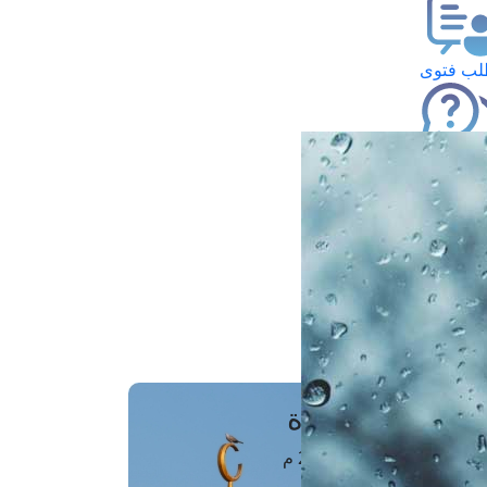
ب فتوى
تعلام عن فتوى
ز موعد
فتوى الهاتفية
َواقِيتُ الصَّـــلاة
اهرة · 08 أغسطس 2026 م