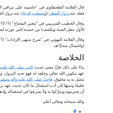
فعله عند
نزول المطر
: [و
يستحب الدعاء
عند نزول الغ
(لأول مطر السنة ويكشف) من جسده (غير عورته ليصيبه
(واغتسال منه)] اهـ.
الخلاصة
بناءً على ذلك: فإنَّ معنى حديث
النبي صلى الله عليه
عهد بتكوين الله تعالى وخلقه له فهو جديد النزول،
تتصل به يد مخلوق،
فأحبَّ صلى الله عليه وآله وسلم
أ
تعليمًا وتنبيهًا إلى أدب استقبال ما كان حديث عهد 
أن يحترموه ويتبرَّكوا به ولا يسرفوا في استعماله وإذه
والله سبحانه وتعالى أعلم.