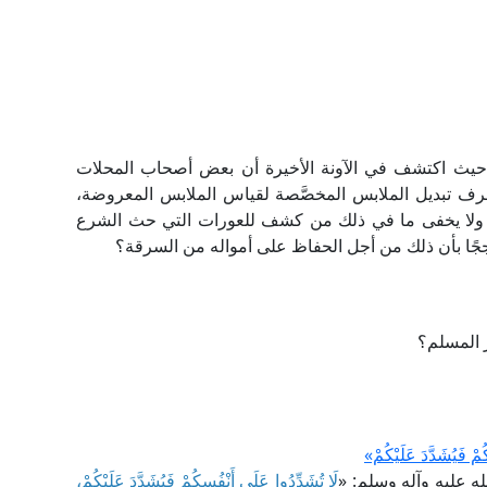
يث اكتشف في الآونة الأخيرة أن بعض أصحاب المحلات
رف تبديل الملابس المخصَّصة لقياس الملابس المعروضة،
، ولا يخفى ما في ذلك من كشف للعورات التي حث الشرع
ًا بأن ذلك من أجل الحفاظ على أمواله من السرقة؟
 المسلم؟
َيُشَدَّدَ عَلَيْكُمْ»
ه عليه وآله وسلم: «
لَا تُشَدِّدُوا عَلَى أَنْفُسِكُمْ فَيُشَدَّدَ عَلَيْكُمْ،