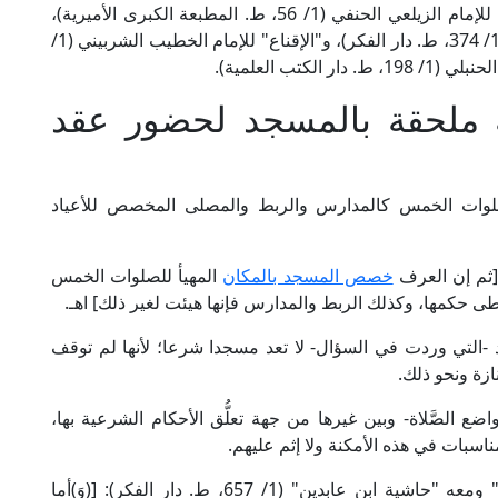
وهو ما عليه المذاهب الأربعة. ينظر: "تبيين الحقائق" للإمام الزيلعي الحنفي (1/ 56، ط. المطبعة الكبرى الأميرية)،
و"مواهب الجليل" للإمام الحطاب الرعيني المالكي (1/ 374، ط. دار الفكر)، و"الإقناع" للإمام الخطيب الشربيني (1/
 ملحقة بالمسجد لحضور عقد
لصلوات الخمس كالمدارس والربط والمصلى المخصص للأعياد
خصص المسجد بالمكان
المهيأ للصلوات الخمس
طى حكمها، وكذلك الربط والمدارس فإنها هيئت لغير ذلك] اهـ.
 -التي وردت في السؤال- لا تعد مسجدا شرعا؛ لأنها لم توقف
ازة ونحو ذلك.
واضع الصَّلاة- وبين غيرها من جهة تعلُّق الأحكام الشرعية بها،
اسبات في هذه الأمكنة ولا إثم عليهم.
قال الإمام علاء الدين الحصكفي في "الدر المختار" ومعه "حاشية ابن عابدين" (1/ 657، ط. دار الفكر): [(وَ)أما