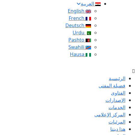
العربية
English
French
Deutsch
Urdu
Pashto
Swahili
Hausa
الرئيسية
فضيلة المفتى
الفتاوى
الإصدارات
الخدمات
المركز الإعلامى
المرئيات
هذا ديننا