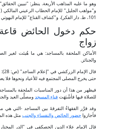
101، ط. دار الفكر)، و"كشاف القناع" للإمام البهوتي الحنبلي (1/ 198، ط. دار الكتب العلمية).
حكم دخول الحائض قاعة
زواج
الأماكن الملحقة بالمساجد: هي ما هُيئت لغير ا
والجنائز.
قال الإمام الزركشي في "إعلام الساجد" (ص: 28): [ثم إن العرف
حتى يخرج المصلى المجتمع فيه للأعياد ونحوها فلا يع
فيظهر من هذا أن دور المناسبات الملحقة بالمساجد
للصلاة فيها فأشْبَهَت
فناء المسجد
ومصلَّى العيد والجن
وقد قرَّر الفقهاءُ التفرقةَ بين المساجد -التي هي م
فأجازوا
حضور الحائض والنفساء والجنب
مثل هذه المن