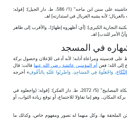
والمراد بالغربال الدف؛ قال العلامة السندي في "حاشيته على سنن ابن ماجه" (1/ 586، ط. دار الجيل): [قوله:
ر عنه بالغربال؛ لأنه يشبه الغربال في استدارته] اهـ.
لمناوي في "فيض القدير" (2/ 10، ط. المكتبة التجارية الكبرى): [أي: أظهروه إظهارًا.. والأقرب إلى ظاهر
نَّ الأمر للندب] اهـ.
شهاره في المسجد
 على قدسيته ومراعاة آدابه؛ لأنه أدعى للإعلان وحصول بركة
 إلى الله؛ فعن
أم المؤمنين عائشة رضي الله عنها
قالت: قال
لنِّكَاحَ
، وَاجْعَلُوهُ فِي المَسَاجِدِ، وَاضْرِبُوا عَلَيْهِ بِالدُّفُوفِ
» أخرجه
قال ملا علي القاري في "مرقاة المفاتيح شرح مشكاة المصابيح" (5/ 2072، ط. دار الفكر): [قوله: (واجعلوه في
كة المكان.. وهو إما تفاؤلا للاجتماع، أو توقع زيادة الثواب، أو
ن الملحقة بها، وكل منهما له تصور ومفهوم خاص، وكذلك ما