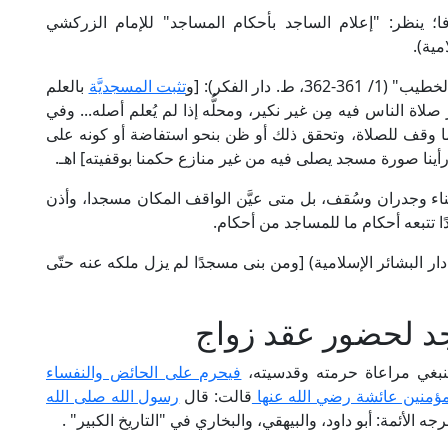
؛ ينظر: "إعلام الساجد بأحكام المساجد" للإمام الزركشي
ار الفكر): [و
تثبت المسجديَّة
بالعلم
 صلاة الناس فيه مِن غير نكير، ومحلُّه إذا لم يُعلم أصله... وفي
ا وقف للصلاة، وتحقق ذلك أو ظن بنحو استفاضة أو كونه على
رأينا صورة مسجد يصلى فيه من غير منازع حكمنا بوقفيته] اهـ.
اء وجدران وسُقف، بل متى عيَّن الواقف المكان مسجدا، وأذن
 تتبعه أحكام ما للمساجد من أحكام.
ام النسفي في "كنز الدقائق" (ص: 405، ط. دار البشائر الإسلامية) [ومن بنى مسجدًا لم يزل ملكه عنه حتّى
 لحضور عقد زواج
 ينبغي مراعاة حرمته وقدسيته،
فيحرم على الحائض والنفساء
مؤمنين عائشة رضي الله عنها
قالت: قال
رسول الله صلى الله
جه الأئمة: أبو داود، والبيهقي، والبخاري في "التاريخ الكبير" .