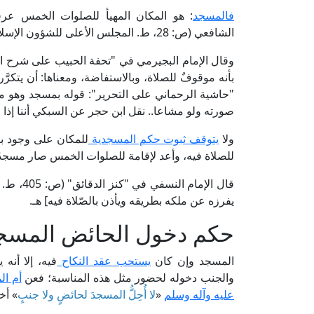
فالمسجد
: هو المكان المهيأ للصلوات الخمس عرفا
الشافعي (ص: 28، ط. المجلس الأعلى للشؤون الإسلامية).
وقال الإمام البجيرمي في "تحفة الحبيب على شرح الخطيب" (1/ 361-362، ط. د
بأنه موقوفٌ للصلاة، وبالاستفاضة، ومعناها: أن يتكرَّر
"حاشية الرحماني على التحرير": قوله بمسجد وهو م
صورته ولو مشاعا.. نقل ابن حجر عن السبكي أننا إذا 
ولا
يتوقف ثبوت حكم المسجدية
للمكان على وجود بن
للصلاة فيه، وأعد لإقامة للصلوات الخمس صار مسجدًا
قال الإم
يفرزه عن ملكه بطريقه ويأذن بالصّلاة فيه] هـ.
حكم دخول الحائض المسجد
المسجد وإن كان
يستحب عقد النكاح
فيه، إلا أنه
والجنب دخوله لحضور مثل هذه المناسبة؛ فعن
أم ال
عليه وآله وسلم
«
لا أُحِلُّ المسجدَ لحائضٍ ولا جنبٍ
» أخر