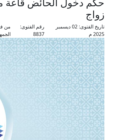
حكم دخول الحائض قاعة م
زواج
تاريخ الفتوى:
02 ديسمبر
رقم الفتوى:
من فت
2025 م
8837
الجمه