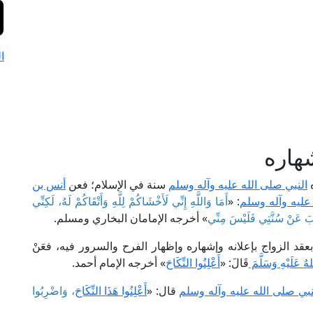
ا
هاره
ه
النبي صلى الله عليه وآله وسلم
سنة في الإسلام؛ فعن
أنس بن
عليه وآله وسلم
: «
أَمَا وَاللَّهِ إِنِّي لَأَخْشَاكُمْ لِلَّهِ وَأَتْقَاكُمْ لَهُ، لَكِنِّي
غِبَ عَنْ سُنَّتِي فَلَيْسَ مِنِّي
» أخرجه الإمامان البخاري ومسلم.
عقد الزواج بإعلانه وإشهاره وإظهار الفرح والسرور فيه، فعَنْ
هُ عَلَيْهِ وَسَلَّمَ
قَالَ: «
أَعْلِنُوا النِّكَاحَ
» أخرجه الإمام أحمد.
بي صلى الله عليه وآله وسلم
قال: «
أَعْلِنُوا هَذَا النِّكَاحَ
، وَاضْرِبُوا