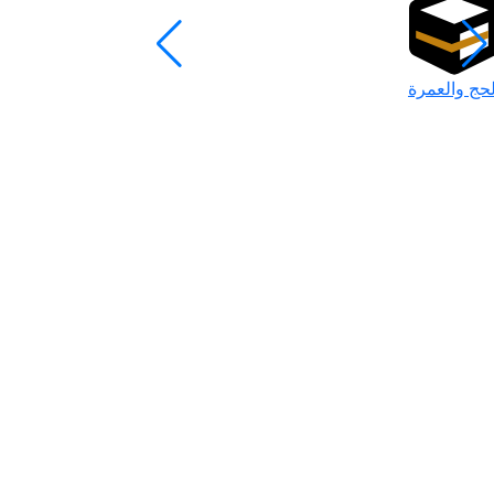
لحج والعمرة
رمضان