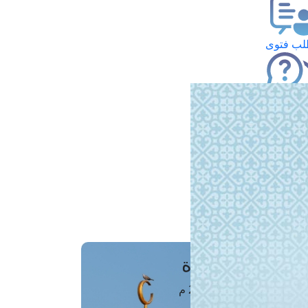
ب فتوى
تعلام عن فتوى
ز موعد
فتوى الهاتفية
َواقِيتُ الصَّـــلاة
اهرة · 08 أغسطس 2026 م