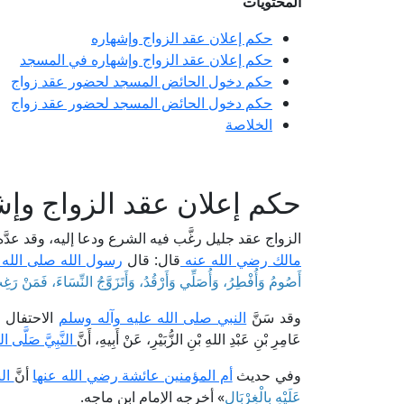
المحتويات
حكم إعلان عقد الزواج وإشهاره
حكم إعلان عقد الزواج وإشهاره في المسجد
حكم دخول الحائض المسجد لحضور عقد زواج
حكم دخول الحائض المسجد لحضور عقد زواج
الخلاصة
حكم إعلان عقد الزواج وإش
الزواج عقد جليل رغَّب فيه الشرع ودعا إليه، وقد عدَّ
مالك رضي الله عنه
قال: قال
رسول الله صلى الله 
أَصُومُ وَأُفْطِرُ، وَأُصَلِّي وَأَرْقُدُ، وَأَتَزَوَّجُ النِّسَاءَ، فَمَنْ رَ
وقد سَنَّ
النبي صلى الله عليه وآله وسلم
الاحتفال ب
عَامِرِ بْنِ عَبْدِ اللهِ بْنِ الزُّبَيْرِ، عَنْ أَبِيهِ، أَنَّ
النَّبِيَّ صَلَّى الل
وفي حديث
أم المؤمنين عائشة رضي الله عنها
أنَّ
الن
عَلَيْهِ بِالْغِرْبَالِ
» أخرجه الإمام ابن ماجه.