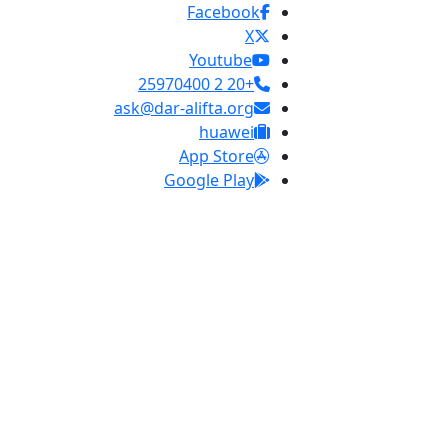
Facebook
X
Youtube
+20 2 25970400
ask@dar-alifta.org
huawei
App Store
Google Play