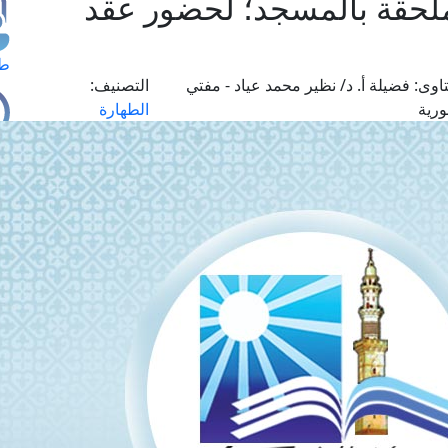
لحقة بالمسجد؛ لحضور عقد
طل
اوى:
فضيلة أ. د/ نظير محمد عياد - مفتي
التصنيف:
ورية
الطهارة
اس
حج
ال
م
الق