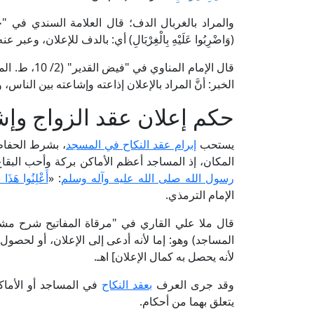
(وَاضْرِبُوا عَلَيْهِ بِالْغِرْبَالِ) أي: بالدف للإعلان، وعب
قال الإمام ا
الخبر: أنَّ المراد بالإعلان إذاعته وإشاعته بين الناس، وأ
حكم إعلان عقد الزواج وإ
يستحب
إبرام عقد النكاح في المسجد
، بشرط الحفاظ
المكان، إذ المساجد أعظم الأماكن بركة وأحب البقاع
رسول الله صلى الله عليه وآله وسلم
: «
أَعْلِنُوا هَذَا ا
الإمام الترمذي.
المساجد) وهو: إما لأنه أدعى إلى الإعلان، أو لحصول بر
لأنه يحصل به كمال الإعلان] اهـ.
وقد جرى العرف
بعقد النكاح
في المساجد أو الأماك
يتعلق بهما من أحكام.