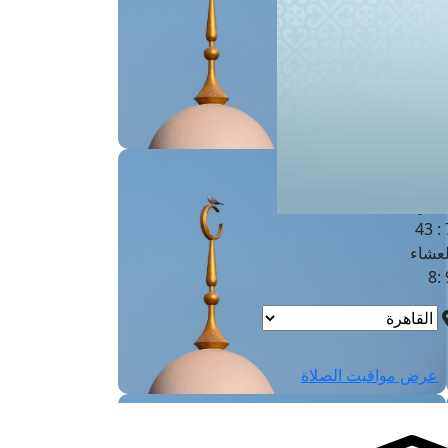
لفجر
4
لشروق
6
لظهر
1
لعصر
4:3
لمغرب
7 
لعشاء
9
عرض مواقيت الصلاة