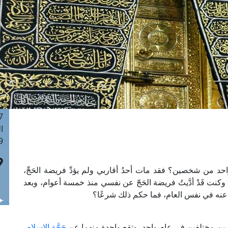
ا
 :43
ا
 :18
ا
 : 0
ا
7
ا
: 42
ا
 :7
 من شخصين؟ فقد مات أحدُ أقاربي ولم يؤدِّ فريضة الحَجِّ،
 وكنت قَدْ أدَّيتُ فريضة الحَجّ عن نفسي منذ خمسة أعوام، وبعد
ِّ عنه في نفس العام، فما حكم ذلك شرعًا؟
ين مختلفين في عامٍ واحدٍ، وتقع واحدة منهما عن
حَجَّةِ الإسلام
،