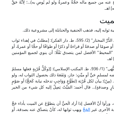
 عنه من جميع ماله حَجَّةٌ وعمرةٌ ولو لم يُوصِ به)...؛ لِأَنَّهُ حَقٌّ
 اهـ.
لميت
وهبة ثوابه إليه، فذهب الحنفية والحنابلة إلى مشروعية ذلك.
قال العلَّامَةُ ابن عابدين الحنفي في "رَدِّ المحتار على الدُّرِّ المختار" (2/ 595، ط. دار الفكر): [مطلبٌ في إهداء ثواب
و صومًا أو صدقةً أو قراءةً أو ذكرًا أو طوافًا أو حجًّا أو عمرةً، أو
ن "المحيط" الأفضل لمن يتصدق نَفْلًا: أن ينوي لجميع المؤمنين
اهـ.
وقال العلامة الرحيباني الحنبلي في "مطالب أولي النُّهَى" (1/ 936، ط. المكتب الإسلامي): [(وكُلُّ قُرْبِةٍ فعلها مسلمٌ
بعضه لمسلمٍ حَيٍّ أو ميِّتٍ: جاز، وَنَفَعَهُ ذلك بحصول الثواب له، ولو
ِنْ): بيان لكل قُرْبَة (تَطَوُّعٍ وَوَاجِبٍ تدخله نيابة كَحَجٍّ) أو صَوْمٍ
تغفارٍ وصدقةٍ)... قال أحمد: المَيِّتُ يَصِلُ إليه كل شيء من الخير
ورأوا أنَّ الأفضل إذا أراد الَحيُّ أن يتطوَّعَ عن الميت بأداء حَجِّ
الحة الأخرى غير
الحَجِّ
ويهب ثوابها له، كأنْ يتصدَّق عنه بصدقة، أو