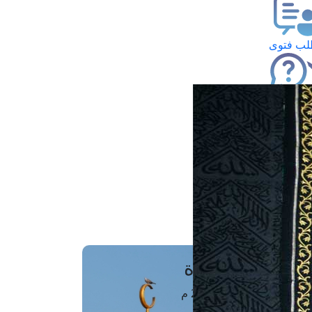
ب فتوى
تعلام عن فتوى
ز موعد
فتوى الهاتفية
َواقِيتُ الصَّـــلاة
اهرة · 09 أغسطس 2026 م