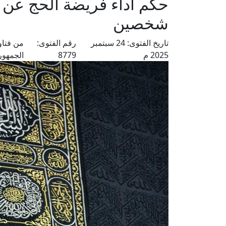
حكم أداء فريضة الحج عن 
شخصين
تاريخ الفتوى:
24 سبتمبر
رقم الفتوى:
من فتاو
2025 م
8779
الجمهور