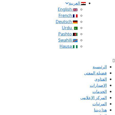
العربية
English
French
Deutsch
Urdu
Pashto
Swahili
Hausa
الرئيسية
فضيلة المفتى
الفتاوى
الإصدارات
الخدمات
المركز الإعلامى
المرئيات
هذا ديننا