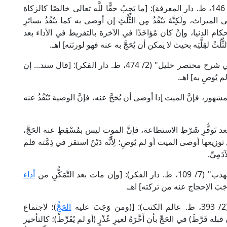
قال الإمام السرخسي الحنفي في "المبسوط" (27/ 146، ط. دار المعرفة): [ما يَجِبُ حقًّا للَّه تعالى خالصًا كالزكاة
لميراث، ولَكِنَّهُ يَنْفُذُ مِن الثُّلُثِ إن أوصى به كما يَنْفُذُ بسائرِ
ام الدنيا، وإنْ كان مُؤاخَذًا في الآخرة بالتفريط في الأداء بعد
لثُّلُثُ لقِلَّتِه بحيث لا يمكن أن يُحَجَّ به عنه فهو لورثته] اهـ.
وقال الإمام الحَطَّاب المالكي في "مواهب الجليل في شرح مختصر خليل" (2/ 474، ط. دار الفكر): [قال سند... إن
 لم يُوصِ به] اهـ.
 على المشهور، فإنَّ الميت إذا أوصى أن يُحَجَّ عنه، فإنَّ الوصية تَنْفُذُ عنه
وفُّرِ شَرْطِ الاستطاعة، فإنَّ الموت ليس بمُسْقِطٍ عنه الحَجَّ،
يعها أوصى الميت أو لم يُوصِ؛ لِأَنَّه دَيْنٌ استقر في ذِمَّته فلم
مِيِّ.
تَّمَكُّنِ من
أداء
َجَبَ الإحجاج عنه من تركته] اهـ.
الحَجُّ
)؛ لاجتماع
َّطَ) في الحَجِّ بأن أَخَّرَهُ لغيرِ عُذْرٍ (أو لم يُفَرِّطْ)؛ كالتأخير