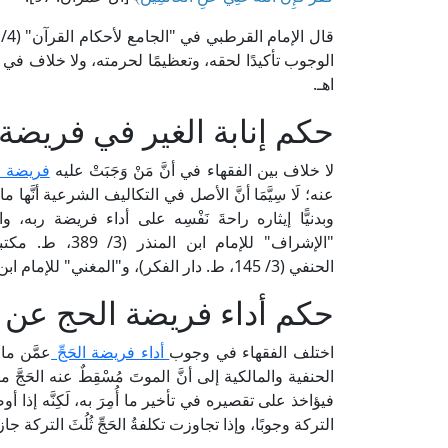
الوجوب تأكيدًا لحقه، وتعظيمًا لحرمته، ولا خلاف في ف
اهـ.
حكم إنابة الغير في فريضة 
لا خلاف بين الفقهاء في أنَّ مَنْ وَجَبَتْ عليه
فريضة الح
عنه؛ لَا سِيَّمَا أنَّ الأصل في التكاليف الشرعية أنَّها ما
وبدنيًّا إيثاره راحةَ نَفْسِه على أداء فريضة ربه، 
"الإشراف" للإما
الحنفي (3/ 145، ط. دار الفكر)، و"المغني" للإمام ابن قدامة الحنبلي (3/ 223، ط. مكتبة القاهرة).
حكم أداء فريضة الحج عن ا
اختلف الفقهاء في وجوب
أداء فريضة الحَجِّ
عمَّن ما
الحنفية والمالكية إلى أنَّ الموتَ مُسْقِطٌ عنه الحَجَّ ما لم 
فيؤاخذ على تقصيره في تأخير ما أُمِرَ به، لَكِنَّه إذا أو
التركة وجوبًا، وإذا تجاوزت تكلفةُ الحَجِّ ثُلُثَ التركة جاز