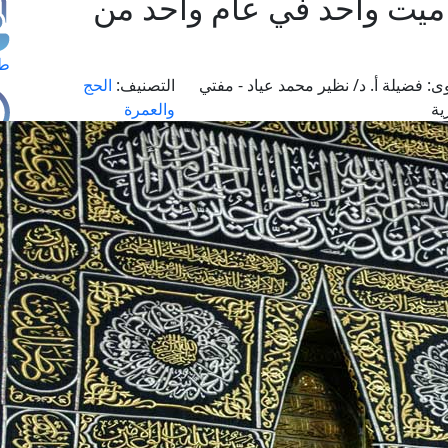
ميت واحد في عام واحد من
طل
ى:
فضيلة أ. د/ نظير محمد عياد - مفتي
التصنيف:
الحج
ية
والعمرة
اس
حج
ال
م
الق