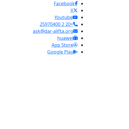
Facebook
X
Youtube
+20 2 25970400
ask@dar-alifta.org
huawei
App Store
Google Play