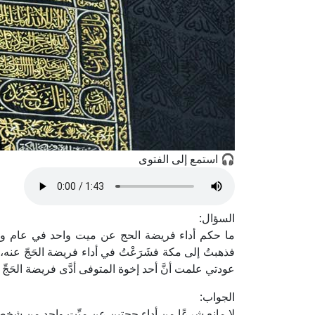
🎧 استمع إلى الفتوى
السؤال:
ما حكم أداء فريضة الحج عن ميت واحد في عام واحد
فذهبتُ إلى مكة فشَرَعْتُ في أداء فريضة الحَجّ عنه،
عودتي علمت أنَّ أحد إخوة المتوفى أدَّى فريضة الحَج
الجواب:
لا مانع شرعًا من أداء حجتين عن ميِّتٍ واحد من شخص