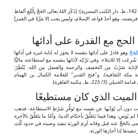
قال الإمام القرطبي في "الجامع لأحكام القرآن" (4/ 142، ط. دار الكتب المصرية): [ذَكَرَ اللهُ تعالى الحَجَّ بِأَبْلَغِ ألفاظ
ريضته، وهو أحدُ قواعد الإسلام، وليس يجب إلا مَرَّةً في العمر]
الحج مع القدرة على أدائها
َجِّ
وهو قادرٌ على أدائها بنفسه لا يجوز له إنابة غيره في أدائها
 شُرِعَت إلا للابتلاء، وفي تَرْكِه لأدائها بنفسه مع استطاعته ماليًّا
والإنابة ضَرْبٌ من التخفيف والرحمة والفضل من الله. يُنْظَرُ:
م ابن المنذر (3/ 389، ط. مكتبة مكة الثقافية)، و"فتح القدير" للعلامة الكمال بن الهمام
لميت الذي كان مستطيعًا
ت دون أن يُؤدِّيها عن نفسه مع تَوفُّرِ شَرْطِ الاستطاعة، فذهب
يُوصِ، وهذا فيما يَتَعَلَّقُ بأحكام الدنيا، وأمَّا ما يَتَعَلَّقُ بالآخرة
صى بالحَجِّ عنه قبل وفاته لَزِمَ الورثة تنفيذ وصيته في حدود ثُلُثِ
 تنفيذها إذا أجازها الورثة.