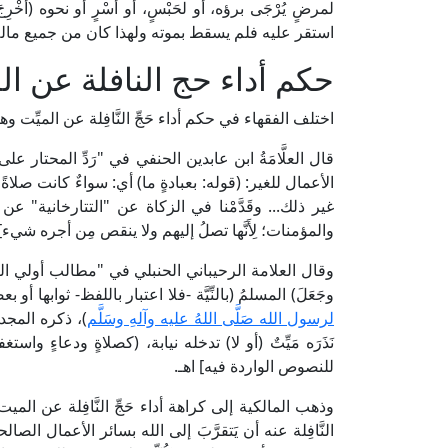
لمرضٍ يُرْجَى برؤه، أو لحَبْسٍ، أو أَسْرٍ أو نحوه (أُخْرِجَ
استقر عليه فلم يسقط بموته ولهذا كان من جميع ماله]
حكم أداء حج النافلة عن ا
اختلف الفقهاء في حكم أداء حَجِّ النَّافِلة عن الميِّت 
الأعمال للغير: (قوله: بعبادةٍ ما) أي: سواءٌ كانت صلاةً أ
غير ذلك... وقَدَّمْنا في الزكاة عن "التتارخانية" ع
والمؤمنات؛ لِأَنَّها تصلُ إليهم ولا ينقص مِن أجره شيء] 
وجَعَلَ) المسلمُ (بالنِّيَّة -فلا اعتبار باللفظ- ثوابها أو 
لرسول الله صَلَّى اللهُ عليه وآلهِ وسَلَّم
)، ذكره المجد. (م
نَذَرَه مَيِّتٌ (أو لا) تدخله نيابة، (كصلاةٍ ودعاءٍ واس
للنصوص الواردة فيه] اهـ.
وذهب المالكية إلى كراهة أداء حَجِّ النَّافِلة عن الميت، 
النَّافِلة عنه أن يَتقرَّبَ إلى الله بسائر الأعمال الص