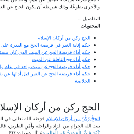
والأخرى تطوعًا، وذلك شريطة أن يكون الحاج عن الغ
التفاصيل....
المحتويات
الحج ركن من أركان الإسلام
حكم إنابة الغير في فريضة الحج مع القدرة على أد
حكم أداء فريضة الحج عن الميت الذي كان مستط
حكم أداء حج النافلة عن الميت
حكم أداء فريضة الحج عن ميت واحد في عام 
حكم أداء فريضة الحج عن الغير قبل أدائها عن ن
الخلاصة
الحج ركن من أركان الإسلا
الحجُّ رُكْنٌ من أركان الإسلام
فَرَضَه الله تعالى في العُ
بيت الله الحرام من الزاد والراحلة وأَمْنِ الطريق، قال
كَفَرَ فَإِنَّ اللَّهَ غَنِيٌّ عَنِ الْعَالَمِينَ
﴾ [آل عمران: 97].