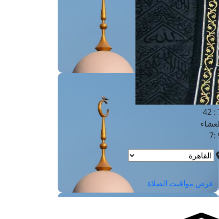
لفجر
4
لشروق
6
لظهر
1
لعصر
4:3
لمغرب
7 
لعشاء
9
عرض مواقيت الصلاة