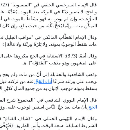
والحج: لا يَصير دَيْنًا في التركة بعد الموت مُقَدَّمًا على ا
التبرُّعات، وإن لم يوص به فهو يَسْقُطُ بالموت في أحك
التمكُّنِ منه... وإنَّما يُحَجُّ بثُلُثِه من حيث يبلغ، وإن كان ا
مات سَقَطَ الوجوبُ بموته، ولا يَلزَمُ ورثَتَهُ ولا مَالَهُ إذا
وقال أيضًا (3/ 3): [الاستنابة في الحج مكروهةٌ
على المشهور، وهو مذهب "الْمُدَوَّنَةِ"] اهـ.
وذهب الشافعية والحنابلة إلى أنَّ من مات ولم يحج بعد تَ
ويجب على ورثته شرعًا
أداء الحَجِّ
عنه من تركته قبل توز
يسقط بموته فوجب الإتيان به من جميع المال كَدَيْنِ الآدَ
قال الإمام النووي الشافعي في "المجموع شرح المهذب" (7/ 109، ط. دار الفكر): [وإن مات بعد ال
الحج
بِأَنْ مات بعد حَجِّ النَّاس استقر الوجوب عليه، وو
وقال الإمام البُهُوتي الحنبلي في "كشاف القناع" (2/ 393، ط. عالم الكتب): [(ومن وَجَبَ عليه
الشروط السابقة -سعة الوقت وأمن الطريق- (فَتُوُفِّيَ قبله فَر