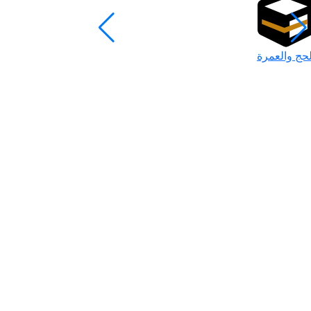
لحج والعمرة
رمضان