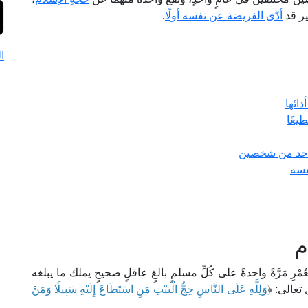
ير قد
أدَّى الفريضة عن نفسه أولًا
.
ا
ائها
يعًا
واحد من شخصين
فسه
م
مْرِ مَرَّةً واحدةً على كُلِّ مسلمٍ بالغٍ عاقلٍ صحيحٍ يملك ما يبلغه
 تعالى: ﴿
وَلِلَّهِ عَلَى النَّاسِ حِجُّ الْبَيْتِ مَنِ اسْتَطَاعَ إِلَيْهِ سَبِيلًا وَمَنْ