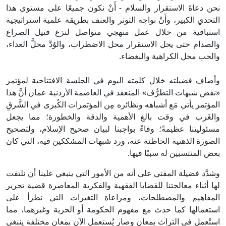
حن دعاةَ الاستقرار والسلام - أَنْ نكون جميعًا على مستوى هذا
لتحدي الكبير، وأَنْ نواجه التوتر والعنف بطريقة علمية استراتيجية
ستباقية من خلال عمل منهجي متواصل لنزع فتيل الصراع
الصدام حتى يحل الاستقرار محل الاضطراب، والوُدَّ محلَّ العداء،
الحب محل الكراهية والبغضاء.
أضاف فضيلته خلال كلمته اليوم في الجلسة الافتتاحية لمؤتمر
نقض شبهات التطرُّف» المنعقد في العاصمة الأردنية عمان أنَّ هذا
لمؤتمر يأتي مَع أشباهه ونظائره مِن المؤتمرات الكُبرى في الشَّرقِ
الغَرب في وقت بالغ الأهمية والدقة والخطورة؛ مما يجعل
سئوليتنا عظيمةً؛ وفاءً بواجبنا لبيان صحيح الإسلام، ولتصحيح
لصورة الذهنية الخاطئة عنه، ورد شبهات المشككين فيه، التي كان
عض المنتسبين له سببًا فيها.
شدَّد فضيلة المفتي على أنه من الأمور التي ينبغي علينا أن نلتفت
ها أثناء معالجتنا للقضايا الفقهية والفكرية المعاصرة قضية تحرير
لمفاهيم والمصطلحات، ومراعاة التغيرات التي تطرأ على
ستعمالها كما حدث مع مفهوم الحكومة أو الحرية وغيرهما، مما
ستُعمل في التراث بمعانٍ وصار يُستعمل الآن بمعانٍ مختلفة ينبغي