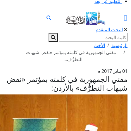
التعليم عن بعد
البحث المتقدم
لرئيسية
الأخبار
مفتي الجمهورية في كلمته بمؤتمر «نقض شبهات
التطرُّف...
اير 2017 م
فتي الجمهورية في كلمته بمؤتمر «نقض
بهات التطرُّف» بالأردن: