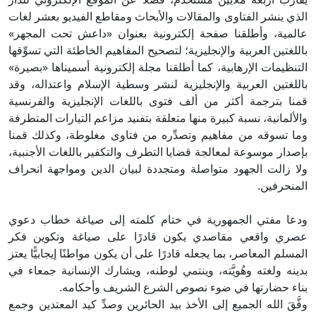
لذي ينشر الفتاوى والمقالات والأبحاث ومقاطع الفيديو بعشر لغات
المية، وأطلقنا صفحة إلكترونية بعنوان «داعش تحت المجهر»
اللغتين العربية والإنجليزية؛ لتصحيح المفاهيم الخاطئة التي تسوِّقها
لتنظيمات الإرهابية، كما أطلقنا مجلة إلكترونية أسميناها «بصيرة»
اللغتين العربية والإنجليزية لنشر وسطية الإسلام واعتداله، وقد
منا بترجمة أكثر من ألف فتوى باللغات الإنجليزية والفرنسية
الألمانية، نسبة كبيرة منها متعلقة بتفنيد مزاعم التيارات المتطرفة
ما تسوقه من مفاهيم وتصدِّره من فتاوى مغلوطة، وكذلك قمنا
إصدار موسوعة لمعالجة قضايا التطرف والتكفير باللغات الأجنبية،
لا زالت الجهود متواصلة ومتجددة لبيان الدين ومواجهة انحراف
لمنحرفين.
دعا مفتي الجمهورية في ختام كلمته إلى صياغة خطاب دعوي
صري واقعي مقاصدي يكون قادرًا على صياغة وتكوين فكر
لمسلم المعاصر، بما يجعله قادرًا على أن يكون مواطنًا إيجابيًّا يعتز
دينه ولغته وهُويَّته، وينتمي لوطنه، ويشارك الإنسانية جمعاء في
ناء حضارتها في ضوء نصوص الشرع الشريف وأحكامه.
فَّقَ الله الجميع إلى الأخذ بيد الحائرين وصدِّ كيد المعتدين وجمع