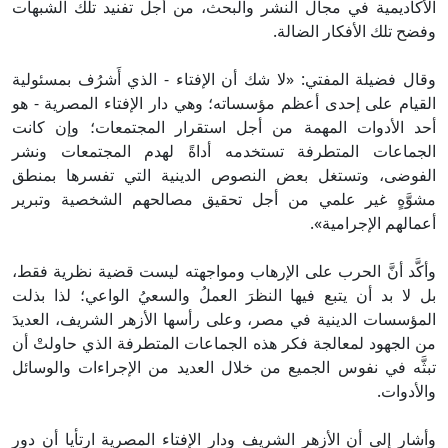
لأكاديمية في مجال النشر والبحث، من أجل تفنيد تلك الشبهات
فضح تلك الأفكار الضالة.
قال فضيلة المفتي: «لا شك أن الإفتاء - الذي أَشرُف بمسئولية
لقيام على إحدى أعظم مؤسساته؛ وهي دار الإفتاء المصرية - هو
حد الأدوات المهمة من أجل استقرار المجتمعات؛ وإن كانت
لجماعات المتطرفة تستخدمه أداةً لهدم المجتمعات ونشر
لفوضى، وتستغل بعض النصوص الدينية التي تفسرها بمنطق
شوَّهٍ غير علمي من أجل تحقيق مصالحهم الشخصية وتبرير
عمالهم الإجرامية».
أكَّد أنَّ الحرب على الإرهاب ومواجهته ليست قضية نظرية فقط،
ل لا بد أن يتبع فيها النظرَ العملُ والسعيُ الواعي؛ لذا بذلت
لمؤسسات الدينية في مصر، وعلى رأسها الأزهر الشريف، العديدَ
ن الجهود لمعالجة فكر هذه الجماعات المتطرفة الذي حاولتْ أن
بثَّه في نفوس الجميع من خلال العديد من الإجراءات والوسائل
الأدوات.
أشار إلى أن الأزهر الشريف ودار الإفتاء المصرية ارتأيا أن دور