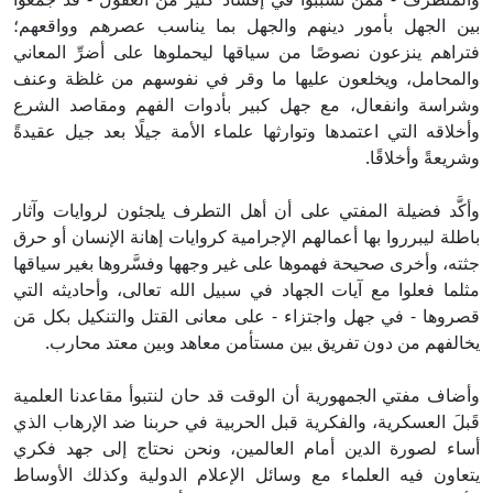
ين الجهل بأمور دينهم والجهل بما يناسب عصرهم وواقعهم؛
تراهم ينزعون نصوصًا من سياقها ليحملوها على أضرِّ المعاني
المحامل، ويخلعون عليها ما وقر في نفوسهم من غلظة وعنف
شراسة وانفعال، مع جهل كبير بأدوات الفهم ومقاصد الشرع
أخلاقه التي اعتمدها وتوارثها علماء الأمة جيلًا بعد جيل عقيدةً
شريعةً وأخلاقًا.
أكَّد فضيلة المفتي على أن أهل التطرف يلجئون لروايات وآثار
اطلة ليبرروا بها أعمالهم الإجرامية كروايات إهانة الإنسان أو حرق
ثته، وأخرى صحيحة فهموها على غير وجهها وفسَّروها بغير سياقها
ثلما فعلوا مع آيات الجهاد في سبيل الله تعالى، وأحاديثه التي
صروها - في جهل واجتزاء - على معانى القتل والتنكيل بكل مَن
خالفهم من دون تفريق بين مستأمن معاهد وبين معتد محارب.
أضاف مفتي الجمهورية أن الوقت قد حان لنتبوأ مقاعدنا العلمية
َبلَ العسكرية، والفكرية قبل الحربية في حربنا ضد الإرهاب الذي
ساء لصورة الدين أمام العالمين، ونحن نحتاج إلى جهد فكري
تعاون فيه العلماء مع وسائل الإعلام الدولية وكذلك الأوساط