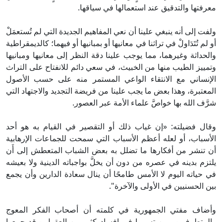
عرفتها والتدقيق عند استعمالها في سياقها.
لفت إلى أنه ينبغي علينا أن نعي المفاهيم الجديدة التي لم تُستعمَلْ
و لم تُتَدَاولْ في تراثنا في معانيها أو بمبانيها أو فيهما؛ كالديمقراطية
الحداثة وغيرهما، مما يوجب علينا دقة النظر إلى معانيها ومبانيها
تمييز الطيب منها من الخبيث، في سعي دائم للانفتاح على التراث
لإنساني مع الانتقاء الواعي المستمر منه على حسب الأصول
لمعتبرة، وهذا بعض ما يجب علينا من فريضة التجديد والاجتهاد التي
رَّف الله بها خواصَّ علماء الأمة عبر العصور.
قال فضيلته: «إن غياب ذلك أو التقصير في القيام به هو أحد
لأسباب، أو لعله أعظم الأسباب التي سمحت للجماعات الإرهابية
ن تنشر من أفكارها ما تضلل به بعض الشباب المتعطش إلى أَن
لتزم بدينه في عصره من دون أن يخلَّ بواجباته الدينية ولا بعيشه
ي حياته اليوم لا الأمس طامحًا أن ينال سعادة الدارين وأن يجمع
ين الحسنيين في الأولى والآخرة".
أضاف مفتي الجمهورية في كلمته أن أصحاب الفكر المعوج
المتطرف - ممن تسببوا في إفساد كثير من العقول - قد جمعوا