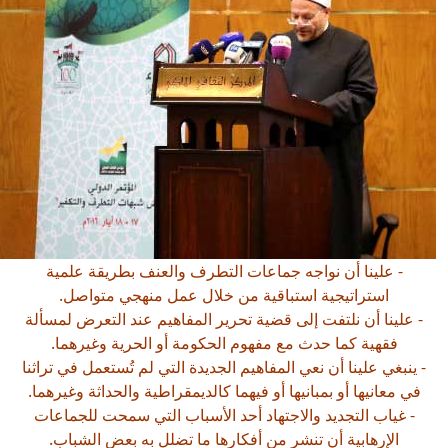
- علينا أن نواجه جماعات التطرف والعنف بطريقة علمية
استراتيجية استباقية من خلال عمل منهجي متواصل.
- علينا أن نلتفت إلى قضية تحرير المفاهيم عند التعرض لمسألة
فقهية كما حدث مع مفهوم الحكومة أو الحرية وغيرهما.
- ينبغي علينا أن نعي المفاهيم الجديدة التي لم تُستعمل في تراثنا
في معانيها أو بمبانيها أو فيهما كالديمقراطية والحداثة وغيرهما.
- غياب التجديد والاجتهاد أحد الأسباب التي سمحت للجماعات
الإرهابية أن تنشر من أفكارها ما تضلل به بعض الشباب.