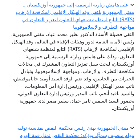
على هامش زيارته الرسمية إلى جمهورية أوزبكستان ..
فتي الجمهورية يلتقي وفد الهيكل الإقليمي لمكافحة الإرهاب
(RATS) التابع لمنظمة شنغهاي للتعاون لتعزيز التعاون في
واجهة التطرف والإسلاموفوبيا
لتقى فضيلة الأستاذ الدكتور نظير محمد عياد، مفتي الجمهورية،
ئيس الأمانة العامة لدور وهيئات الإفتاء في العالم، وفد الهيكل
الإقليمي لمكافحة الإرهاب (RATS) التابع لمنظمة شنغهاي
لتعاون، وذلك على هامش زيارته الرسمية إلى جمهورية
وزبكستان، لبحث سبل تعزيز التعاون المشترك في مجالات
كافحة التطرف والإرهاب، ومواجهة الإسلاموفوبيا، وتبادل
لخبرات بين الجانبين، وقد ضم الوفد السيد أوميد خاتاموفيتش،
ائب مدير الهيكل الإقليمي ورئيس إدارة أمن المعلومات،
السيد نافيد أنجم، نائب المدير ورئيس إدارة التعاون الدولي،
حضور السيد السفير، تامر حماد، سفير مصر لدى جمهورية
وزبكستان.
مفتي الجمهورية يهنئ رئيس محكمة النقض بمناسبة توليه
هام منصبه رسميًّا.. ويؤكد: محكمة النقض تمثل قمة الهرم