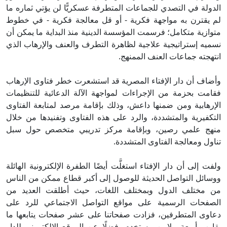
لدولة في التصدي للجماعات المتطرفة عسكريًّا لن يؤتي ثماره ما
م يقترن به مواجهة فكرية - أو قل معالجة فكرية - في خطوط
توازية متكامل؛ فرسمت المؤسسة الدينية منذ البداية ما يمكن أن
سميه إستراتيجية علاجية لظاهرة التطرف والعنف والإرهاب الذي
نتهجته جماعات العنف الممنهج.
أضاف أن دار الإفتاء المصرية قد استشعرت خطر فتاوى الإرهاب
قامت بحزمة من الإجراءات لمواجهة الآلة الدعائية للتنظيمات
لإرهابية ومن ضمنها داعش، وذلك بإقامة مرصد لمتابعة الفتاوى
لتكفيرية والمتشددة، والرد على هذه الفتاوى وتفنيدها من خلال
نهج علمي رصين، وبإقامة مركز تدريبي متخصص حول سبل
ناول ومعالجة الفتاوى المتشددة.
لفت إلى أن دار الإفتاء استغلَّت أيضًا الطفرة الإلكترونية الهائلة
وسائل التواصل الحديثة للوصول إلى أكبر قطاع ممكن من الناس
ن مختلف الدول وبمختلف اللغات، حيث أطلقت العديد من
لصفحات الرسمية على مواقع التواصل الاجتماعي للرد على
عاوى المتطرفين، فزادت صفحاتنا على عشر صفحات يتابعها ما
قارب أربعة ملايين مستخدم، فضلًا عن الموقع الإلكتروني للدار