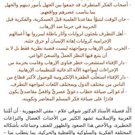
 أصحاب الفكر المتطرف قد جمعوا بين الجهل بأمور دينهم والجهل
بما يناسب عصرهم وواقعهم.
- حان الوقت لنتبوَّأ مقاعدنا العلمية قَبلَ العسكرية، والفكرية قبل
الحربية في حربنا ضد الإرهاب.
- أهل التطرف يلجئون لروايات وآثار باطلة ليبرروا بها أعمالهم
الإجرامية كروايات إهانة الإنسان أو حرق جثته.
- الحرب على الإرهاب ومواجهته ليست قضية نظرية فقط بل لا بد
أن يتبع فيها النظرَ العملُ والسعيُ الواعي.
- دار الإفتاء استشعرت خطر فتاوى الإرهاب وقامت بحزمة من
الإجراءات لمواجهة الآلة الدعائية للتنظيمات الإرهابية.
- دار الإفتاء استغلَّتِ الطفرة الإلكترونية للوصول لأكبر قطاع من
الناس من مختلف الدول وبمختلف اللغات لمواجهة التطرف.
- أدعو إلى صياغة خطاب دعويٍّ عصريٍّ واقعيٍّ مقاصديٍّ يكون
قادرًا على صياغة فكر المسلم المعاصر وتكوينه.
كَّد فضيلة الأستاذ الدكتور شوقي علام - مفتي الجمهورية - أن أمَّتنا
لعربية والإسلامية تشهد الكثير من الأحداث العضال والنزاعات
لخطيرة، وبالأخص هذا الصعود والظهور للعنف وجماعاته بأشكاله
لمختلفة الفكرية والسلوكية واللفظية والحركية، بما يتطلب منا –