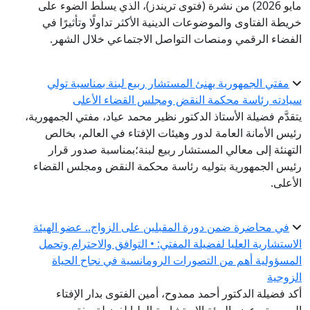
مايو 2026) من نشرة (فتوى تريندز)، الذي يسلِّط الضوء على
خريطة الفتاوى والموضوعات الدينية الأكثر تداولًا وتأثيرًا في
الفضاء الرقمي ومنصات التواصل الاجتماعي خلال الشهر.
مفتي الجمهورية يهنئ المستشار ربيع لبنة بمناسبة تولي
سيادته رئاسة محكمة النقض ومجلس القضاء الأعلى
يتقدَّم فضيلة الأستاذ الدكتور نظير محمد عياد، مفتي الجمهورية،
رئيس الأمانة العامة لدور وهيئات الإفتاء في العالم، بخالص
التهنئة إلى معالي المستشار ربيع لبنة؛بمناسبة صدور قرار
رئيس الجمهورية بتوليه رئاسة محكمة النقض ومجلس القضاء
الأعلى.
في محاضرة ضمن دورة المقبلين على الزواج.. عضو الهيئة
الاستشارية العليا لفضيلة المفتي: • التوافق والاحترام وتحمل
المسؤولية أهم من التصورات الرومانسية في نجاح الحياة
الزوجية
أكد فضيلة الدكتور أحمد ممدوح، أمين الفتوى بدار الإفتاء