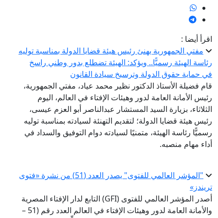
اقرأ أيضا :
مفتي الجمهورية يهنئ رئيس هيئة قضايا الدولة بمناسبة توليه
رئاسة الهيئة رسميًّا.. ويؤكد: الهيئة تضطلع بدور وطني راسخ
في حماية حقوق الدولة وترسيخ سيادة القانون
قام فضيلة الأستاذ الدكتور نظير محمد عياد، مفتي الجمهورية،
رئيس الأمانة العامة لدور وهيئات الإفتاء في العالم، اليوم
الثلاثاء، بزيارة السيد المستشار عبدالناصر أبو العزم عيسى،
رئيس هيئة قضايا الدولة؛ لتقديم التهنئة لسيادته بمناسبة توليه
رسميًّا رئاسة الهيئة، متمنيًا لسيادته دوام التوفيق والسداد في
أداء مهام منصبه.
"المؤشر العالمي للفتوى" يصدر العدد (51) من نشرة «فتوى
تريندز»
أصدر المؤشر العالمي للفتوى (GFI) التابع لدار الإفتاء المصرية
والأمانة العامة لدور وهيئات الإفتاء في العالم العدد رقم (51 –