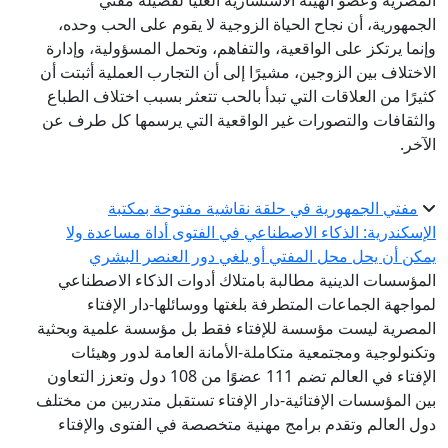
المصرية وعضو الهيئة الاستشارية العليا لفضيلة مفتي
الجمهورية، أن نجاح الحياة الزوجية لا يقوم على الحب وحده،
وإنما يرتكز على الواقعية، والتفاهم، وتحمل المسؤولية، وإدارة
الاختلاف بين الزوجين، مشيرًا إلى أن التجارب العملية أثبتت أن
كثيرًا من العلاقات التي تبدأ بالحب تتعثر بسبب اختلاف الطباع
والثقافات والتصورات غير الواقعية التي يرسمها كل طرف عن
الآخر.
مفتي الجمهورية في حلقة نقاشية مفتوحة بمكتبة
الإسكندرية: الذكاء الاصطناعي في الفتوى أداة مساعدة ولا
يمكن أن يحل محل المفتي أو يلغي دور العنصر البشري
المؤسسات الدينية مطالبة بامتلاك أدوات الذكاء الاصطناعي
لمواجهة الجماعات المتطرفة بلغتها ووسائلها-دار الإفتاء
المصرية ليست مؤسسة للإفتاء فقط بل مؤسسة علمية وبحثية
وتكنولوجية ومجتمعية متكاملة-الأمانة العامة لدور وهيئات
الإفتاء في العالم تضم 111 عضوًا من 108 دول وتعزز التعاون
بين المؤسسات الإفتائية-دار الإفتاء تستقبل متدربين من مختلف
دول العالم وتقدم برامج مهنية متخصصة في الفتوى والإفتاء