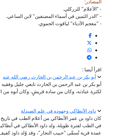
المصادر:
- "الأعلام" للزركلي.
- "الدر الثمين في أسماء المصنفين" لابن الساعي.
- "معجم الأدباء" لياقوت الحموي.
اقرأ أيضا :
أبو بكر بن عبد الرحمن بن الحارث رضي الله عنه
أبو بكر بن عبد الرحمن بن الحارث تابعي جليل وفقيه عظ
لكثرة عبادته، وكان من سادة قريشٍ، وكان أبوه من الت
داود الأنطاكي وجهوده في علم الصيدلة
كان داود بن عمر الأنطاكي من أعلام الطب في تاريخ ا
في الطب لفترة طويلة. ولد داود الأنطاكي في أنطاكية
عمدة قرية تُسمَّى "حبيب النجار"، وقد وُلد داود كفي