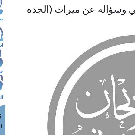
وني وسؤاله عن ميراث (الجدة
طل
اس
حج
ال
م
الق