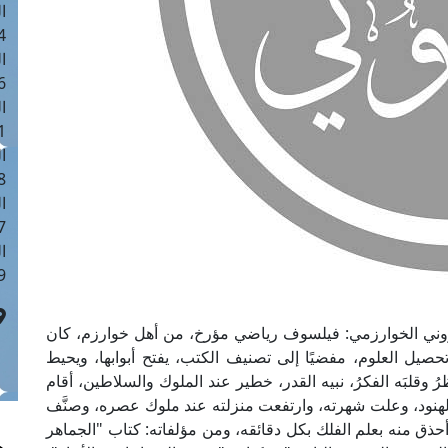
ا
 :40
ا
 :17
ا
 : 1
ا
8
ا
: 45
ا
 :10
لبيروني الخوارزمي: فيلسوف رياضي مؤرخ، من أهل خوارزم، كان
تحصيل العلوم، مفضيًا إلى تصنيف الكتب، يفتح أبوابها، ويحيط
نظرُ وقلبَه الفكرُ، نبيه القدر، خطير عند الملوك والسلاطين، أقام
الهنود، وعلت شهرته، وارتفعت منزلته عند ملوك عصره، وصنَّف
ان أحذق منه بعلم الفلك بكل دقائقه، ومن مؤلفاته: كتاب "الجماهر