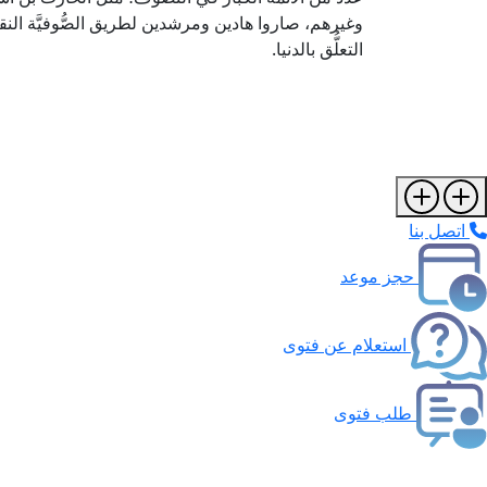
وغيرهم، صاروا هادين ومرشدين لطريق الصُّوفيَّة النق
التعلُّق بالدنيا.
اتصل بنا
حجز موعد
استعلام عن فتوى
طلب فتوى