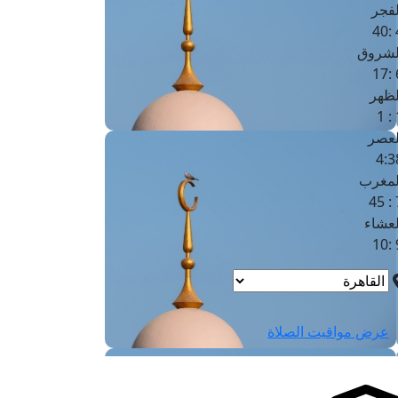
لفجر
4
لشروق
6
لظهر
1
لعصر
4:3
لمغرب
7 
لعشاء
9
عرض مواقيت الصلاة