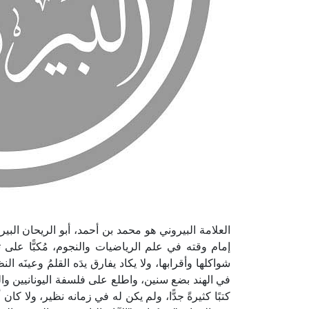
العلامة البيروني هو محمد بن أحمد، أبو الريحان ا
إمام وقته في علم الرياضيات والنجوم، مُكبًّا على 
شواكلها وأقرابها، ولا يكاد يفارق يدَه القلمُ وعينَه ال
في الهند بضع سنين، واطلع على فلسفة اليونانيين و
كتبًا كثيرةً جدًّا، ولم يكن له في زمانه نظير، ولا ك