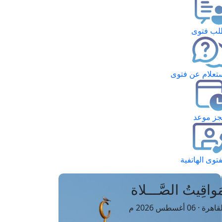
ب فتوى
تعلام عن فتوى
ز موعد
فتوى الهاتفية
َواقِيتُ الصَّـــلاة
اهرة · 06 أغسطس 2026 م