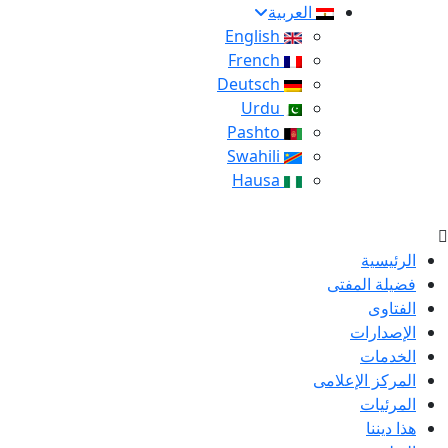
العربية
English
French
Deutsch
Urdu
Pashto
Swahili
Hausa
الرئيسية
فضيلة المفتى
الفتاوى
الإصدارات
الخدمات
المركز الإعلامى
المرئيات
هذا ديننا