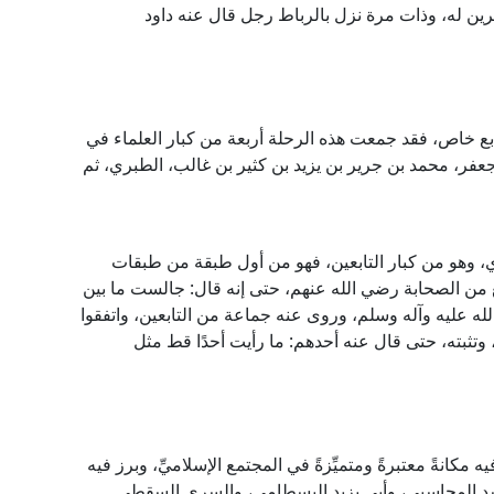
ئرين له، وذات مرة نزل بالرباط رجل قال عنه داود
ع خاص، فقد جمعت هذه الرحلة أربعة من كبار العلماء في
عفر، محمد بن جرير بن يزيد بن كثير بن غالب، الطبري، ثم
، وهو من كبار التابعين، فهو من أول طبقة من طبقات
ع من الصحابة رضي الله عنهم، حتى إنه قال: جالست ما بين
 عليه وآله وسلم، وروى عنه جماعة من التابعين، واتفقوا
تثبته، حتى قال عنه أحدهم: ما رأيت أحدًا قط مثل
 مكانةً معتبرةً ومتميِّزةً في المجتمع الإسلاميِّ، وبرز فيه
 أسد المحاسبي، وأبي يزيد البسطامي، والسري السقطي