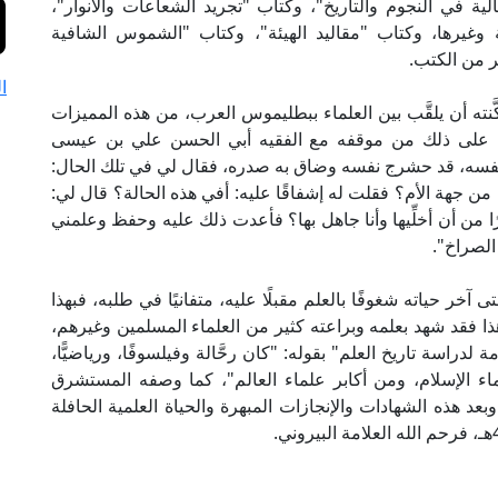
لية في النجوم والتاريخ"، وكتاب "تجريد الشعاعات والأنوار"،
 وغيرها، وكتاب "مقاليد الهيئة"، وكتاب "الشموس الشافية
ر من الكتب.
ا
َنته أن يلقَّب بين العلماء ببطليموس العرب، من هذه المميزات
ل على ذلك من موقفه مع الفقيه أبي الحسن علي بن عيسى
بنفسه، قد حشرج نفسه وضاق به صدره، فقال لي في تلك الحال:
ن جهة الأم؟ فقلت له إشفاقًا عليه: أفي هذه الحالة؟ قال لي:
 خيرًا من أن أخلِّيها وأنا جاهل بها؟ فأعدت ذلك عليه وحفظ وعلمني
لصراخ".
آخر حياته شغوفًا بالعلم مقبلًا عليه، متفانيًا في طلبه، فبهذا
 هذا فقد شهد بعلمه وبراعته كثير من العلماء المسلمين وغيرهم،
اسة تاريخ العلم" بقوله: "كان رحَّالة وفيلسوفًا، ورياضيًّا،
 عظماء الإسلام، ومن أكابر علماء العالم"، كما وصفه المستشرق
بعد هذه الشهادات والإنجازات المبهرة والحياة العلمية الحافلة