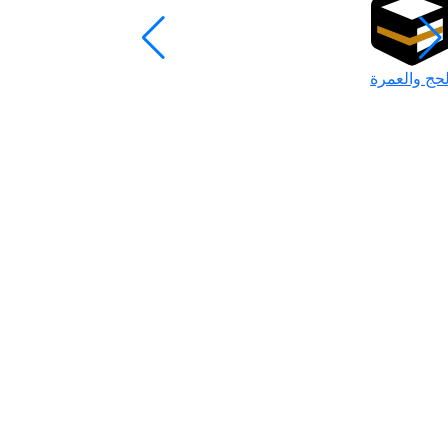
لحج والعمرة
رمضان