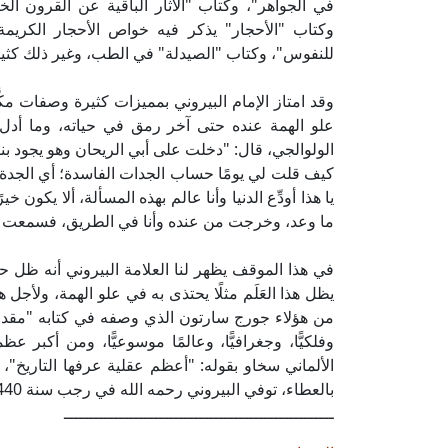
في الجواهر"، وكتاب "الآثار الباقية عن القرون الخا
وكتاب "الأحجار" يذكر فيه خواص الأحجار الكريمة
للنفوس"، وكتاب "الصيدلة" في الطب، وغير ذلك كثي
وقد امتاز الإمام البيروني بمميزات كثيرة وصفات مكّ
علو الهمة عنده حتى آخر رمق في حياته، وما أد
الولوالجي، قال: "دخلت على أبي الريحان وهو يجود 
كيف قلت لي يومًا حساب الجدات الفاسدة؛ أي الجدة م
يا هذا أودِّع الدنيا وأنا عالم بهذه المسألة، ألا يكون
ما وعد، وخرجت من عنده وأنا في الطريق، فسمعت ا
في هذا الموقف يظهر لنا العلامة البيروني أنه ظل حتى 
يظل هذا العَلَم مثلًا يحتذى به في علو الهمة، ولأجل
من هؤلاء جورج سارتون الذي وصفه في كتابه "مقدمة لدر
وفلكيًّا، وجغرافيًّا، وعالمًا موسوعيًّا، ومن أكبر
الألماني سخاو بقوله: "أعظم عقلية عرفها التاريخ"، و
بالعطاء، توفي البيروني رحمه الله في رجب سنة 440هـ، فرحم الله العلامة البيروني.
ــــــــــــــــــــــــــــــــــــــــــــــــــــــ