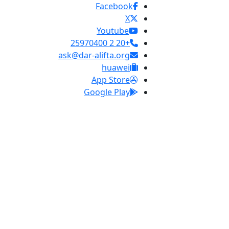
Facebook
X
Youtube
+20 2 25970400
ask@dar-alifta.org
huawei
App Store
Google Play