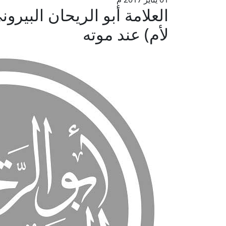
العلامة أبو الريحان البير
لأم) عند موته