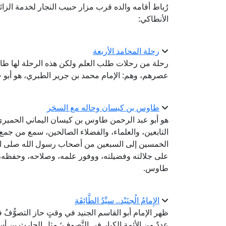
رُباط أقامه والده قرب مزار حبيب النجار لخدمة الزا
الأنطاكي:
رحلة المحامد الأربعة
رحلة من رحلات طلب العلم ولكن هذه الرحلة لها طاب
عصرهم، وهم: الإمام محمد بن جرير الطبري، هو أبو ج
طاوس بن كيسان وحاله مع السحَر
هو أبو عبد الرحمن طاوس بن كيسان اليماني الحميري
التابعين، والعلماء، والفضلاء الصالحين، سمع من جم
الخمسين إلى السبعين من أصحاب رسول الله صلى الله
على جلالته وفضيلته، ووفور علمه، وصلاحه، وحفظه، و
طاوس.
الإِمامُ الُجنَيْد.. سيِّدُ الطَّائِفَة
ظهر الإمام أبو القاسم الجنيد في وقتٍ حاز التصوُّفُ فيه
عددٌ من الأئمة الكبار في التَّصوف؛ مثل الحارث بن