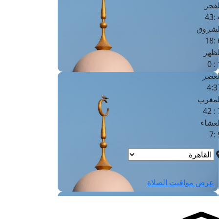
لفجر
4
لشروق
6
لظهر
1
لعصر
4:3
لمغرب
7 
لعشاء
9
عرض مواقيت الصلاة