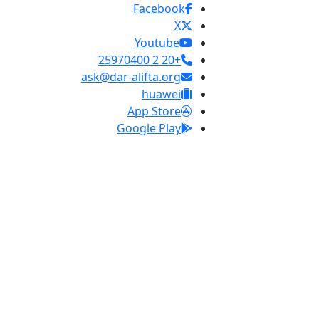
Facebook
X
Youtube
+20 2 25970400
ask@dar-alifta.org
huawei
App Store
Google Play