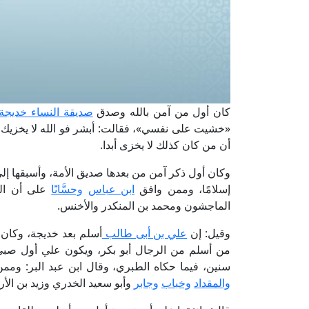
كان أول من آمن بالله وصدق
صديقة النساء خديجة
«خشيت على نفسي»، فقالت: أبشر فو الله لا يخزيك ال
أن من كان كذلك لا يخزى أبدا.
وكان أول ذكر آمن من بعدها صديق الأمة، وأسبقها إل
إسلامًا، وممن وافق
ابن عباس
وحسَّانًا
على أن الص
الماجشون ومحمد بن المنكدر والأخنس.
وقيل: إن
علي بن أبى طالب
أسلم بعد خديجة، وكان 
من أسلم من الرجال أبو بكر، ويكون علي أول صبي 
سنين، فيما حكاه الطبري، وقال ابن عبد البر: ومم
والمقداد
وخباب
وجابر
وأبو سعيد الخدري وزيد بن الأ