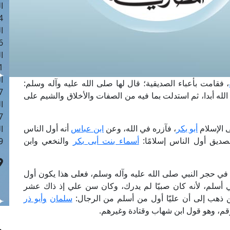
ا
 :43
ا
 :18
ا
 : 0
ا
، فقامت بأعباء الصديقية؛ قال لها صلى الله عليه وآله وسلم:
7
له أبدا، ثم استدلت بما فيه من الصفات والأخلاق والشيم على
ا
: 42
ى الإسلام
أبو بكر
، فآزره في الله، وعن
ابن عباس
أنه أول الناس
ا
ديق أول الناس إسلامًا:
أسماء بنت أبى بكر
والنخعي وابن
 :7
في حجر النبي صلى الله عليه وآله وسلم، فعلى هذا يكون أول
أسلم، لأنه كان صبيّا لم يدرك، وكان سن علي إذ ذاك عشر
ن ذهب إلى أن عليّا أول من أسلم من الرجال:
سلمان
وأبو ذر
رقم، وهو قول ابن شهاب وقتادة وغيرهم.