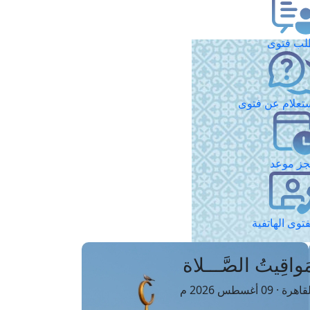
ب فتوى
تعلام عن فتوى
ز موعد
فتوى الهاتفية
َواقِيتُ الصَّـــلاة
اهرة · 09 أغسطس 2026 م