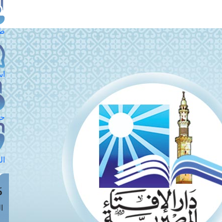
طل
اس
حج
ال
م
الق