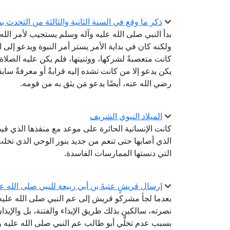
ذكر ما وقع في السنة الثانية والثالثة من التحدث بما
بدأ النبي صلى الله عليه وآله وسلم يستجيب لأمر الله 
ولكنه كان في بداية الأمر يستر أمر النبوة ويدعو إلى
كانت متعصبةً لشركها، ووثنيتها، فلم يكن عليه الصل
يكن يدعو إلا من كانت تشده إليه قرابةٌ أو معرفةٌ ساب
رضي الله عنه، أيضًا يدعو مَن يثق به من قومه.
الميلاد النبوي الشريف
كانت الإنسانية الحائرة على موعد مع منقذها الذي قيض
الذي أصابها حتى تنعم من جديد بنور الوحي الذي تخل
التي دنستها الممارسات الفاسدة.
إرسال قريشٍ عتبةَ بن أبي ربيعة للنبي صلى الله ع
بعدما لجأ مشركو قريش إلى عم النبي صلى الله عليه
نصرته، سالكين بذلك طريق الإيذاء والفتنة، بل والإيذ
بسبب عدم تخلِّي أبو طالب عم النبي صلى الله عليه وآل