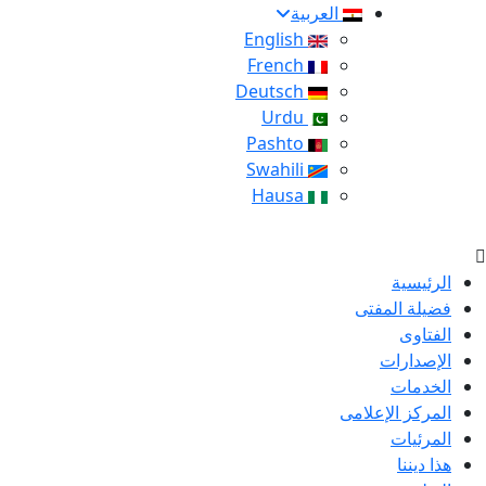
العربية
English
French
Deutsch
Urdu
Pashto
Swahili
Hausa
الرئيسية
فضيلة المفتى
الفتاوى
الإصدارات
الخدمات
المركز الإعلامى
المرئيات
هذا ديننا