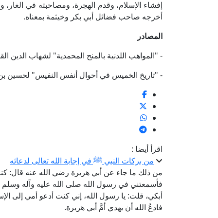
إفشاء الإسلام، وقدم الهجرة، ومصاحبته في الغار، وإق
أخرجه صاحب فضائل أبي بكر وخيثمة بمعناه.
المصادر
- "المواهب اللدنية بالمنح المحمدية" لشهاب الدين ال
- "تاريخ الخميس في أحوال أنفس النفيس" لحسين بن مح
اقرأ أيضا :
من بركات النبي ﷺ في إجابة الله تعالى لدعائه
من ذلك ما جاء عن أبي هريرة رضي الله عنه قال: كنت
فأسمعتني في رسول الله صلى الله عليه وآله وسلم ما 
أبكي، قلت: يا رسول الله، إني كنت أدعو أمي إلى الإسل
فادعُ الله أن يهدي أمَّ أبي هريرة.