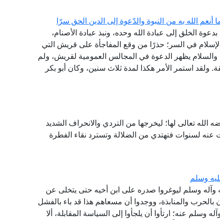
 أنعم الله به من النبوة والدّعوة إلى الدين الحق سرّا
بدعوة الخلق إلى عبادة الله وحده، ونبذ عبادة الأصنام،
 الإسلام في السر؛ حذرًا من وقع المفاجأة على قريش التي
اة والسلام يظهر الدعوة في المجالس العمومية لقريش، ولم
قة. ولقد استمر الأمر هكذا لمدة ثلاث سنين، وكان أبو بكر
ه الله تعالى لها؛ ليخرجها من التردي والانحراف الشديد
ت عنه لسنوات فتهتدي من الضلالة وتسترد نقاء الفطرة
ليه وسلم
 وآله وسلم ليوغروا صدره على ابن أخيه حتى يتخلى عن
ان بالحرب والمنابذة، ووجدوا أن مسعاهم هذا قد باء بالفشل
ه وسلم عنه؛ ارتأوا أن يلجأوا إلى السياسة المقابلة، ألا