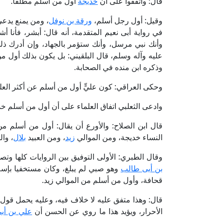
قال: واتفقوا على أن
خديجة
أول من أسلم مطلقا.
وقيل: أول رجل أسلم،
ورقة بن نوفل
، ومن يمنع يدعي 
في رواية أبى نعيم المتقدمة، أنه قال: أبشر، فأنا أ
وأنك نبي مرسل، وأنك ستؤمر بالجهاد، وإن أدرك ذ
عليه وآله وسلم، قال البلقيني: بل يكون بذلك أول م
وذكره ابن منده في الصحابة.
وحكى العراقي: كون عليٍّ أول من أسلم عن أكثر العلما
وادعى الثعلبي اتفاق العلماء على أن أول من أسلم خد
قال ابن الصلاح: والأورع أن يقال: أول من أسلم من
النساء خديجة، ومن الموالي
زيد
، ومن العبيد
بلال
، وال
وقال الطبري: الأولى التوفيق بين الروايات كلها و
بن أبى طالب
وهو صبي لم يبلغ، وكان مستخفيا بإسلا
قحافة، وأول من أسلم من الموالي زيد.
قال: وهذا متفق عليه لا خلاف فيه، وعليه يحمل قول 
الأحرار، ويؤيد هذا ما روي عن الحسن أن
علي بن أب