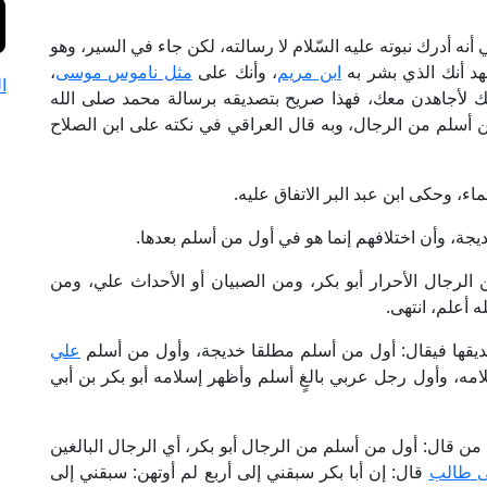
أنه أدرك نبوته عليه السّلام لا رسالته، لكن جاء في السير، وهو
شهد أنك الذي بشر به
ابن مريم
، وأنك على
مثل ناموس موسى
،
ا
لك لأجاهدن معك، فهذا صريح بتصديقه برسالة محمد صلى الله
ن أسلم من الرجال، وبه قال العراقي في نكته على ابن الصلاح
ء، وحكى ابن عبد البر الاتفاق عليه.
يجة، وأن اختلافهم إنما هو في أول من أسلم بعدها.
 الرجال الأحرار أبو بكر، ومن الصبيان أو الأحداث علي، ومن
له أعلم، انتهى.
تصديقها فيقال: أول من أسلم مطلقا خديجة، وأول من أسلم
علي
مه، وأول رجل عربي بالغٍ أسلم وأظهر إسلامه أبو بكر بن أبي
من قال: أول من أسلم من الرجال أبو بكر، أي الرجال البالغين
ى طالب
قال: إن أبا بكر سبقني إلى أربع لم أوتهن: سبقني إلى