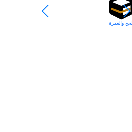
لحج والعمرة
رمضان