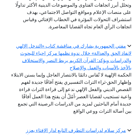
وتحلل أبرز اتجاهات الفتاوى والموضوعات الدينية الأكثر تداولًا
على منصات الإعلام ومواقع التواصل الاجتماعي، بهدف
استشراف التحولات المؤثرة في الخطاب الإفتائي وقياس
اتجاهات الرأي العام تجاه القضايا المعاصرة.
مفتي الجمهورية يشارك في مناقشة كتاب «التدخل الإلهي
لإنفاذ الحق والعدالة» خلال ندوة نظمها مركز إحياء للبحوث
والدراسات ويؤكد: القرآن الكريم يربط النصر والاستخلاف
بالأخذ بالأسباب والعمل والإصلاح
الحكمة الإلهية لا تُقاس دائمًا بالانتصار العاجل وإنما بسنن الابتلاء
وإظهار الحق-ثراء التراث التفسيري يفتح آفاقًا جديدة لفهم
القصص الديني والفعل الإلهي ندعو إلى قراءة التراث قراءة
واعية تستجيب لقضايا العصر-آمُلُ أن يفتح هذا العمل آفاقًا
جديدة أمام الباحثين لمزيد من الدراسات الرصينة التي تجمع
بين أصالة التراث ووعي الواقع
مركز سلام لدراسات التطرف التابع لدار الإفتاء يعزز