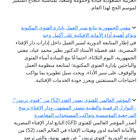
العربية السعودية قيادةً وحكومةً وشعبًا، بمناسبة النجاح المتميز
لموسم الحج لهذا العام.
مفتي الجمهورية يتابع سير العمل بإدارة الفتوى المكتوبة
ويؤكد أهمية أداء الأمانة الإفتائية على أكمل وجه
في إطار المتابعة الدورية لسير العمل داخل إدارات دار الإفتاء
المصرية، عقد فضيلة الأستاذ الدكتور نظير محمد عياد، مفتي
الجمهورية، اليوم الثلاثاء، اجتماعًا مع السادة أمناء الفتوى
والباحثين بإدارة الفتوى المكتوبة؛ لمتابعة منظومة العمل
والوقوف على سير الأداء، وبحث سبل تطويره بما يواكب
احتياجات المستفتين ويعزز جودة الخدمات الإفتائية.
المؤشر العالمي للفتوى يصدر العدد (52) من "فتوى تريندز":
- النوازل الرقمية والطبية تتصدر المشهد.. ودار الإفتاء ترسخ
المرجعية المؤسسية وتواكب المستجدات المعاصرة
أصدر المؤشر العالمي للفتوى (GFI) التابع لدار الإفتاء المصرية
والأمانة العامة لدور وهيئات الإفتاء في العالم العدد (52) من
نشرته الدورية "فتوى تريندز" عن شهر يونية، والتي ترصد