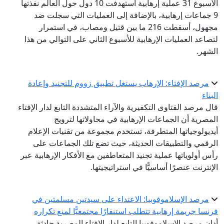
الأسبوع 31 عملية إرهابية استهدفت 10 دول حول العالم نفذتها
9 جماعات إرهابية، بالإضافة إلى العمليات التي سجلت ضد
مجهول، أسقطت 216 ما بين قتيل ومصاب، في استمرار
لتصاعد العمليات الإرهابية للأسبوع الثاني على التوالي من هذا
الشهر.
مرصد الإفتاء: الإرهاب يستغل تطبيق زووم للتجنيد وإعادة
البناء
قال مرصد الفتاوى التكفيرية والآراء المتشددة التابع لدار الإفتاء
المصرية أن الجماعات الإرهابية في محاولاتها لترويج
أيديولوجياتها المتطرفة، تستخدم مجموعة من تقنيات الإعلام
الرقمي والتطبيقات الحديثة، حيث تضع تلك الجماعات على
رأس أولوياتها عملية تجنيد المتعاطفين مع الأفكار الإرهابية عبر
الإنترنت عنصرًا أساسيًّا في استراتيجيتها.
مرصد الإسلاموفوبيا: الاعتداء على سيدتين مسلمتين في
فرنسا جريمة إرهابية تتطلب استنفارًا مجتمعيًّا لمنع تكراره
أدان مرصد الإسلاموفوبيا التابع لدار الإفتاء المصرية حادثة