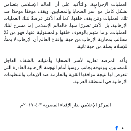
العمليات الإجرامية، والتأكيد على أن العالم الإسلامي يتضامن
بشكل كامل مع أُسر الضحايا والمصابين، ويقف موقفًا موحدًا ضد
تلك العمليات ومَن يقف خلفها، كما أنه الأكثر عرضةً لتلك العمليات
الإرهابية، بل الأكثر تضررًا منها، فالعالم الإسلامي إما مسرح لتلك
العمليات، وإما متهم بالوقوف خلفها والمسئولية عنها، فهو من ثَمَّ
مطالب بمحاربة الإرهاب من جهة، وإقناع العالم أن الإرهاب لا يمتُّ
للإسلام بِصلة من جهة ثانية.
وأكد المرصد تعازيه لأسر الضحايا وأمنياته بالشفاء العاجل
للمصابين، ووقوفه بجانب روسيا أمام الهجمة الإرهابية الغادرة التي
تتعرض لها نتيجة مواقفها القوية والحازمة ضد الإرهاب والتنظيمات
الإرهابية في المنطقة العربية.
المركز الإعلامي بدار الإفتاء المصرية ٣-٤-٢٠١٧م