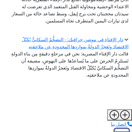
الاعتداء الوحشية ومحاولة القتل المتعمد الذي تعرضت له
سيدتان محجبتان تحت برج إيفل، وسط تصاعد حالة من السعار
لدى تيارات اليمين المتطرف تجاه المسلمين.
دار الإفتاء في موشن جرافيك: - التضخُّمُ السكانيُّ يُكبِّلُ
الاقتصادَ وتَعجزُ الدولةُ بمواردِها المحدودةِ عن ملاحقتِه
قالت دار الإفتاء المصرية: نحن في مرحلةٍ دقيقةٍ مِن بناءِ الدولةِ
تَستلزمُ الحرصَ على ما يُساعدُها على النهوضِ، مضيفة أن
التضخُّمَ السكانيَّ يُكبِّلُ الاقتصادَ وتَعجزُ الدولةُ بمواردِها
المحدودةِ عن ملاحقتِه.
اتصل بنا