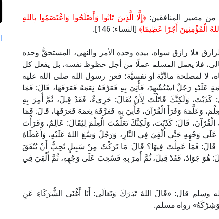
 من مصير المنافقين:
﴿إِلَّا الَّذِينَ تَابُوا وَأَصْلَحُوا وَاعْتَصَمُوا بِاللهِ
للهُ الْمُؤْمِنِينَ أَجْرًا عَظِيمًا﴾
[النساء: 146].
ا
رازق فلا رازق سواه، بيده وحده الأمر والنهي، المستحقُّ وحده
عالى، فلا يعمل المسلم عملًا من أجل حظوظ نفسه، بل يفعل كل
 لا لمصلحة مادِّيَّة أو نفسيَّة؛ فعن رسول الله صلى الله عليه
لَيْهِ رَجُلٌ اسْتُشْهِدَ، فَأُتِيَ بِهِ فَعَرَّفَهُ نِعَمَهُ فَعَرَفَهَا، قَالَ: فَمَا
َبْتَ، وَلَكِنَّكَ قَاتَلْتَ لِأَنْ يُقَالَ: جَرِيءٌ، فَقَدْ قِيلَ، ثُمَّ أُمِرَ بِهِ
َ، وَعَلَّمَهُ وَقَرَأَ الْقُرْآنَ، فَأُتِيَ بِهِ فَعَرَّفَهُ نِعَمَهُ فَعَرَفَهَا، قَالَ: فَمَا
الْقُرْآنَ، قَالَ: كَذَبْتَ، وَلَكِنَّكَ تَعَلَّمْتَ الْعِلْمَ لِيُقَالَ: عَالِمٌ، وَقَرَأْتَ
 عَلَى وَجْهِهِ حَتَّى أُلْقِيَ فِي النَّارِ، وَرَجُلٌ وَسَّعَ اللهُ عَلَيْهِ، وَأَعْطَاهُ
َهَا، قَالَ: فَمَا عَمِلْتَ فِيهَا؟ قَالَ: مَا تَرَكْتُ مِنْ سَبِيلٍ تُحِبُّ أَنْ يُنْفَقَ
قَالَ: هُوَ جَوَادٌ، فَقَدْ قِيلَ، ثُمَّ أُمِرَ بِهِ فَسُحِبَ عَلَى وَجْهِهِ، ثُمَّ أُلْقِيَ فِي
«قَالَ اللهُ تَبَارَكَ وَتَعَالَى: أَنَا أَغْنَى الشُّرَكَاءِ عَنِ
ُهُ وَشِرْكَهُ» رواه مسلم.