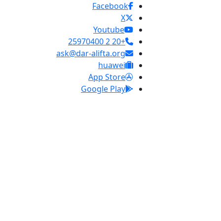
Facebook
X
Youtube
+20 2 25970400
ask@dar-alifta.org
huawei
App Store
Google Play