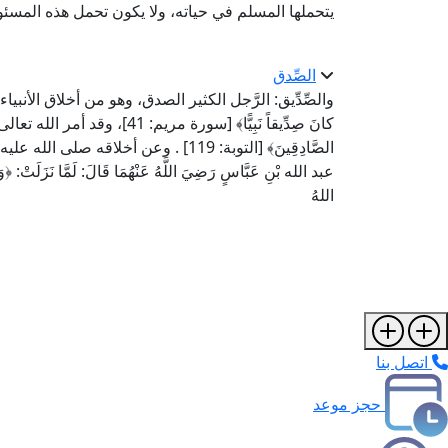
يتحملها المسلم في حياته، ولا يكون تحمل هذه المسئول
الصِّدق
والصِّدِّيق: الرَّجل الكثير الصدق، وهو من أخلاق الأنبياء
كانَ صِدِّيقاً نَبِيًّا﴾ [سورة مريم:
الصَّادِقِينَ﴾ [التوبة: 119] . وعن أخل
اللهُ
اتصل بنا
حجز موعد