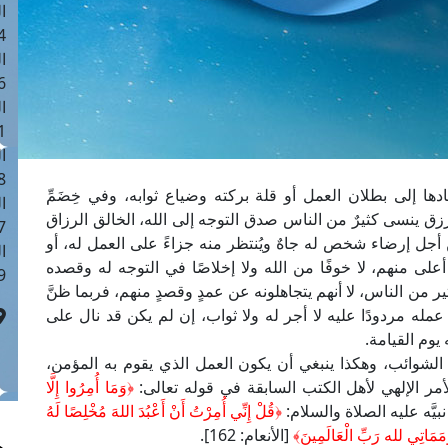
ا
 :41
ا
 :17
ا
 : 1
ا
8
دها إلى بطلان العمل أو قلة بركته وضياع ثوابه، وفي خِضَمِّ
ا
زق ينسى كثيرٌ من الناس صدق التوجه إلى الله، الخالق الرزاق
: 44
ل إرضاء شخص له جاهٌ ويُنتظر منه جزاءً على العمل له، أو
ا
ى منهم، لا خوفًا من الله ولا إخلاصًا في التوجه له وقصده
 :9
ير من الناس، لا أنهم يتجاهلونه عن عمدٍ وقصدٍ منهم، فربما ظنَّ
مله مردودًا عليه لا أجر له ولا ثواب، إن لم يكن قد نال على
 يوم القيامة.
الشوائب، وهكذا ينبغي أن يكون العمل الذي يقوم به المؤمن،
لأمر الإلهي لأهل الكتب السابقة في قوله تعالى:
﴿وَمَا أُمِرُوا إِلَّا
﴿قُلْ إِنِّي أُمِرْتُ أَنْ أَعْبُدَ اللهَ مُخْلِصًا لَهُ
مَمَاتِي لله رَبِّ الْعَالَمِينَ﴾
[الأنعام: 162].