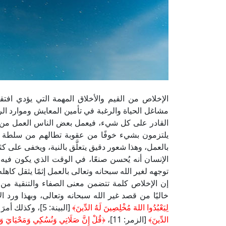
الإخلاص من القيم والأخلاق المهمة التي يؤدي افتقا
مشاغل الحياة والرغبة في تأمين المعايش وموارد الر
القادر على كل شيء، فيعمل بعض الناس العمل من أج
يلتزمون بشيء خوفًا من عقوبة تطالهم من سلطة أعل
بالعمل، وهذا شعور دقيق يتعلَّق بالنية، ويخفى على كث
الإنسان أنه يُحسن صنعًا، في الوقت الذي يكون فيه ع
توجهه لغير الله سبحانه وتعالى بالعمل إثمًا يثقل كاهله
إن الإخلاص كلمة تتضمن معنى الصفاء والتنقية من 
خاليًا من قصد غير الله سبحانه وتعالى، وبهذا ورد ا
لِيَعْبُدُوا اللهَ مُخْلِصِينَ لَهُ الدِّينَ﴾
[البينة: 5]، وكذلك أمرَ نبيَّه عليه الصلاة والسلام:
الدِّينَ﴾
[الزمر: 11]،
﴿قُلْ إِنَّ صَلَاتِي وَنُسُكِي وَمَحْيَايَ وَ