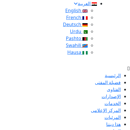
العربية
English
French
Deutsch
Urdu
Pashto
Swahili
Hausa
الرئيسية
فضيلة المفتى
الفتاوى
الإصدارات
الخدمات
المركز الإعلامى
المرئيات
هذا ديننا