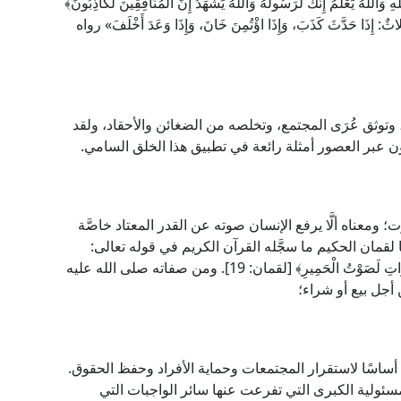
َاللَّهُ يَعْلَمُ إِنَّكَ لَرَسُولُهُ وَاللَّهُ يَشْهَدُ إِنَّ الْمُنَافِقِينَ لَكَاذِبُونَ﴾
اثٌ: إِذَا حَدَّثَ كَذَبَ، وَإِذَا اؤْتُمِنَ خَانَ، وَإِذَا وَعَدَ أَخْلَفَ» رواه
 وتوثق عُرَى المجتمع، وتخلصه من الضغائن والأحقاد، ولقد
عبر العصور أمثلة رائعة في تطبيق هذا الخلق السامي.
 ومعناه ألَّا يرفع الإنسان صوته عن القدر المعتاد خاصَّة
مان الحكيم ما سجَّله القرآن الكريم في قوله تعالى:
﴿وَاقْصِدْ فِي مَشْيِكَ وَاغْضُضْ مِنْ صَوْتِكَ إِنَّ أَنْكَرَ الْأَصْواتِ لَصَوْتُ الْحَمِيرِ﴾ [لقمان: 19]. ومن صفاته صلى الله عليه
أجل بيع أو شراء؛
 أساسًا لاستقرار المجتمعات وحماية الأفراد وحفظ الحقوق.
ئولية الكبرى التي تفرعت عنها سائر الواجبات التي