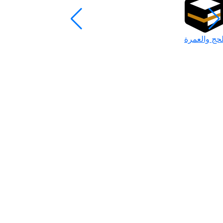
لحج والعمرة
رمضان