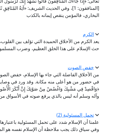
تعالى: ﴿إِذَا جَاءَكَ الْمُنَافِقُونَ قَالُوا نَشْهَدُ إِنَّكَ لَرَسُولُ اللَّهِ و
[المنافقون: 1]، وفي الحديث الشريف: «آيَةُ المُنَافِقِ ثَل
البخاري، فالمؤمن ينقص إيمانه بالكذب
الكرم
يعد الكرم من الأخلاق الحميدة التي تؤلف بين القلوب،
حث الإسلام على هذا الخلق العظيم، وضرب المسلمون 
خفض الصوت
من الأخلاق الفاضلة التي جاء بها الإسلام، خفض الصوت؛
في حضور من هو أعلى منه مكانة. وقد ورد في وصايا لق
وآله وسلم أنه ليس بالذي يرفع صوته في الأسواق من 
تحمل المسئولية (2)
علمنا أن الإسلام شدد على تحمل المسئولية باعتبارها
وفي سياق ذلك يجب ملاحظة أن الإسلام نفسه هو المس