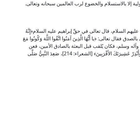
ية إلا بالاستسلام والخضوع لرب العالمين سبحانه وتعالى.
 عليهم السلام، قال تعالى في حقِّ إبراهيم عليه السلام﴿إِنَّهُ
 41]، وقد أمر الله تعالى بالصدق فقال تعالى: ﴿يا أَيُّهَا الَّذِينَ آمَنُوا اتَّقُوا اللَّهَ وَكُونُوا مَعَ
اقه صلى الله عليه وآله وسلم، فكان يُلقب قبل البعثة بالصادق الأمين، فعن
عبد الله بْنِ عَبَّاسٍ رَضِيَ اللَّهُ عَنْهُمَا قَالَ: لَمَّا نَزَلَتْ: ﴿وَأَنْذِرْ عَشِيرَتَكَ الأَقْرَبِينَ﴾ [الشعراء: 214]، صَعِدَ النَّبِيُّ صَلَّى