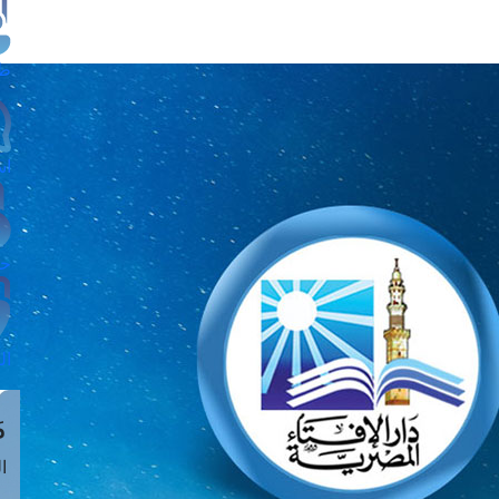
طل
اس
حج
ال
م
الق