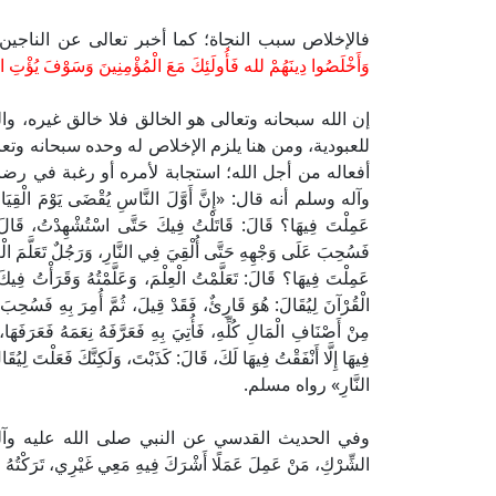
فالإخلاص سبب النجاة؛ كما أخبر تعالى عن الناجين
وَأَخْلَصُوا دِينَهُمْ لله فَأُولَئِكَ مَعَ الْمُؤْمِنِينَ وَسَوْفَ يُؤْتِ ا
إن الله سبحانه وتعالى هو الخالق فلا خالق غيره، وال
للعبودية، ومن هنا يلزم الإخلاص له وحده سبحانه وت
أفعاله من أجل الله؛ استجابة لأمره أو رغبة في رضاه،
وآله وسلم أنه قال: «إِنَّ أَوَّلَ النَّاسِ يُقْضَى يَوْمَ الْقِيَامَةِ عَ
عَمِلْتَ فِيهَا؟ قَالَ: قَاتَلْتُ فِيكَ حَتَّى اسْتُشْهِدْتُ، قَالَ: كَذ
فَسُحِبَ عَلَى وَجْهِهِ حَتَّى أُلْقِيَ فِي النَّارِ، وَرَجُلٌ تَعَلَّمَ الْعِلْم
عَمِلْتَ فِيهَا؟ قَالَ: تَعَلَّمْتُ الْعِلْمَ، وَعَلَّمْتُهُ وَقَرَأْتُ فِيكَ 
الْقُرْآنَ لِيُقَالَ: هُوَ قَارِئٌ، فَقَدْ قِيلَ، ثُمَّ أُمِرَ بِهِ فَسُحِبَ
مِنْ أَصْنَافِ الْمَالِ كُلِّهِ، فَأُتِيَ بِهِ فَعَرَّفَهُ نِعَمَهُ فَعَرَف
فِيهَا إِلَّا أَنْفَقْتُ فِيهَا لَكَ، قَالَ: كَذَبْتَ، وَلَكِنَّكَ فَعَلْتَ لِيُ
النَّارِ» رواه مسلم.
وفي الحديث القدسي عن النبي صلى الله عليه وآله وسلم قال: 
الشِّرْكِ، مَنْ عَمِلَ عَمَلًا أَشْرَكَ فِيهِ مَعِي غَيْرِي، تَرَكْت