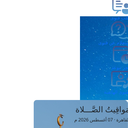
ب فتوى
تعلام عن فتوى
ز موعد
فتوى الهاتفية
َواقِيتُ الصَّـــلاة
اهرة · 07 أغسطس 2026 م