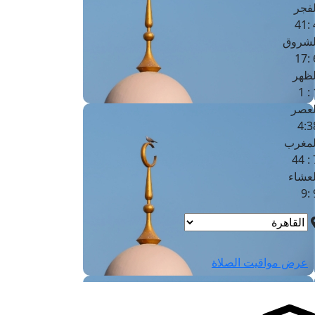
لفجر
4
لشروق
6
لظهر
1
لعصر
4:3
لمغرب
7 
لعشاء
9
عرض مواقيت الصلاة