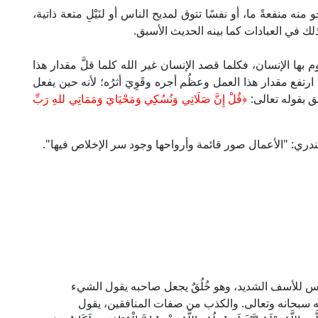
ه منفعةً ما، أو نفسًا تتوق لمديح الناس أو لنَيْلِ متعة ذاتية،
لك في العبادات كما بينه الحديث الأسبق.
بها الإنسان، فكلما قصد الإنسان غير الله كلما قلَّ مقدار هذا
ارتفع مقدار هذا العمل وعظُم أجره وقَوِيَ أثرُه؛ لأنه حين يفعل
ق بقوله تعالى:
﴿قُلْ إِنَّ صَلَاتِي وَنُسُكِي وَمَحْيَايَ وَمَمَاتِي للهِ رَبِّ
ندري: "الأعمال صور قائمة وأرواحها وجود سر الإخلاص فيها".
ناس للأسف الشديد، وهو خُلُقٌ يجعل صاحبه يقول الشيء
ه سبحانه وتعالى. والكذب من صفات المنافقين، يقول