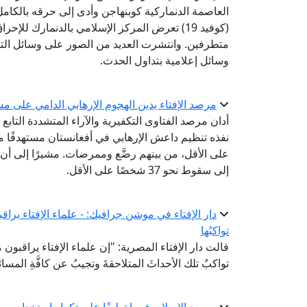
العاصمة الدنماركية كوبنهاجن وأدى إلى حرقه بالكام
(كوفيد 19) تعرض المركز الإسلامي بالدنمارك ل
متطرفين. وانتشرت العديد من الصور على وسائل التوا
وسائل إعلامية بتداول الحدث.
مرصد الإفتاء يدين الهجوم الإرهابي الدامي على 
أدان مرصد الفتاوى التكفيرية والآراء المتشددة التابع 
على الأقل، من بينهم رضَّع وممرضات. مشيرًا إلى أن الت
إلى سقوط نحو 37 شخصًا على الأقل.
دار الإفتاء في موشن جرافيك: - علماء الإفتاء يراقبون 
تواكبُها
قالت دار الإفتاء المصرية: "إن علماء الإفتاء يراقبون مُست
تواكبُ تلك الأحداثَ المتلاحقةَ وتجيبُ عن كافَّةِ المسائ