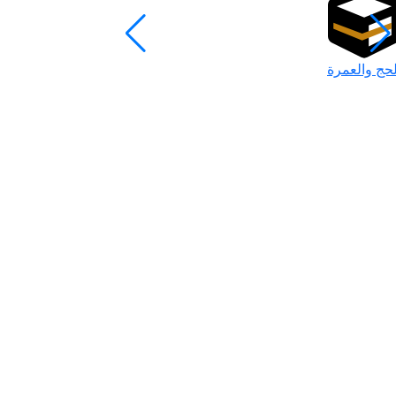
لحج والعمرة
رمضان