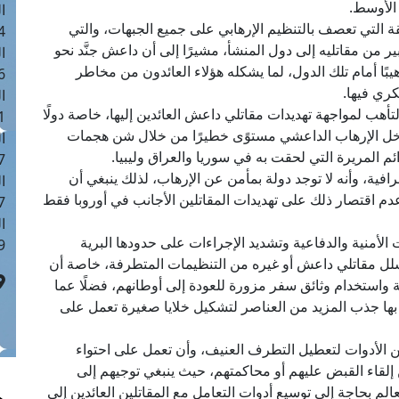
الأوسط.
ا
قة التي تعصف بالتنظيم الإرهابي على جميع الجبهات، والتي
 :43
ر من مقاتليه إلى دول المنشأ، مشيرًا إلى أن داعش جنَّد نحو
ا
 رهيبًا أمام تلك الدول، لما يشكله هؤلاء العائدون من مخاطر
 :18
ري فيها.
ا
هب لمواجهة تهديدات مقاتلي داعش العائدين إليها، خاصة دولًا
 : 0
ث دخل الإرهاب الداعشي مستوًى خطيرًا من خلال شن هجمات
ا
زائم المريرة التي لحقت به في سوريا والعراق وليبيا.
7
افية، وأنه لا توجد دولة بمأمن عن الإرهاب، لذلك ينبغي أن
ا
م اقتصار ذلك على تهديدات المقاتلين الأجانب في أوروبا فقط
: 42
ا
لأمنية والدفاعية وتشديد الإجراءات على حدودها البرية
 :7
ا لتسلل مقاتلي داعش أو غيره من التنظيمات المتطرفة، خاصة أن
 واستخدام وثائق سفر مزورة للعودة إلى أوطانهم، فضلًا عما
ها جذب المزيد من العناصر لتشكيل خلايا صغيرة تعمل على
من الأدوات لتعطيل التطرف العنيف، وأن تعمل على احتواء
 إلقاء القبض عليهم أو محاكمتهم، حيث ينبغي توجيهم إلى
عالم بحاجة إلى توسيع أدوات التعامل مع المقاتلين العائدين إلى