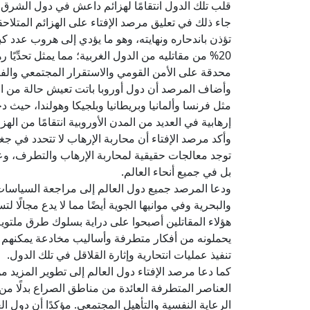
قلب تلك الدول انتقامًا لهزائم داعش في دول الشرق 
جاء ذلك في تعليق مرصد الإفتاء على الهزائم المتلاح
تؤذن باندحاره ونهايته، وهو ما يؤدي إلى هروب عدد كبي
20% من مقاتليه من الدول الغربية؛ مما يمثل تحدِّيًا
محدقة على الأمن القومي والاستقرار المجتمعي والفك
وأضاف المرصد أن دول أوروبا باتت تعيش حالة من التأ
مثل فرنسا وألمانيا وبريطانيا وبلجيكا وهولندا، حي
إرهابية في العديد من المدن الأوروبية انتقامًا من اله
وأكد مرصد الإفتاء أن محاربة الإرهاب لا تتحدد في جغر
توجد معالجات حقيقية لمحاربة الإرهاب والتطرف، وعد
بل في جميع أنحاء العالم.
ودعا المرصد جميع دول العالم إلى مراجعة السياسات ا
والبحرية وفي موانيها الجوية أيضًا مما لا يدع مجالً
هؤلاء المقاتلين أصبحوا على دراية بسلوك طرق ملتوية
يحملونه من أفكار متطرفة وأساليب مخادعة يمكنهم ب
تنفيذ عمليات انتحارية وإثارة القلاقل في تلك الدول.
كما دعا مرصد الإفتاء دول العالم إلى تطوير المزيد 
العناصر المتطرفة العائدة من مناطق الصراع بدلًا من
الرعاية النفسية والتأهيل المجتمعي. مؤكدًا أن دول ال