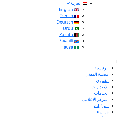
العربية
English
French
Deutsch
Urdu
Pashto
Swahili
Hausa
الرئيسية
فضيلة المفتى
الفتاوى
الإصدارات
الخدمات
المركز الإعلامى
المرئيات
هذا ديننا