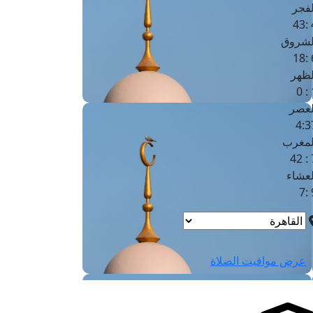
لفجر
4
لشروق
6
لظهر
1
لعصر
4:3
لمغرب
7 
لعشاء
9
عرض مواقيت الصلاة