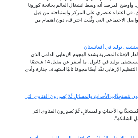
ل. وأوضح المرصد أنه وسط انشغال العالم بجائحة كورونا
لإحراق، في اعتداء عنصري على المركز واستباحته من قِبل
صل الاجتماعي التي وثَّقت احتراقه، دون اهتمام من
مستشفى توليد في أفغانستان
لدار الإفتاء المصرية بشدة الهجوم الإرهابي الدامي الذي
نفذه تنظيم داعش الإرهابي في أفغانستان مستهدفًا مستشفى توليد في كابول، ما أسفر عن مقتل 14 شخصًا
نظيم الإرهابي نفَّذ أيضًا هجومًا ثانيًا استهدف جنازة وأدى
مُستجِدَّاتِ الأحداثِ والمسائلِ ثُمَّ يُصدِرونَ الفتاوى التي
جِدَّاتِ الأحداثِ والمسائلِ، ثُمَّ يُصدِرونَ الفتاوى التي
لِ الشائكةِ".