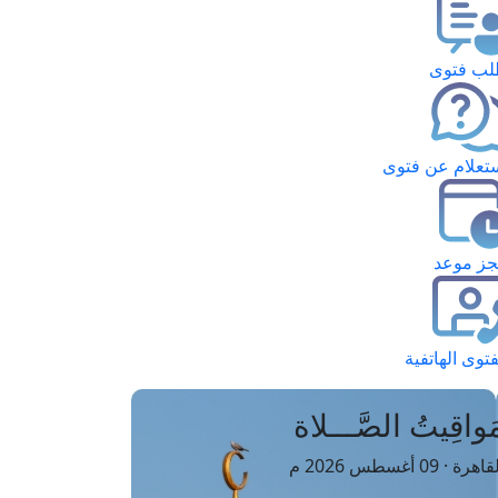
ب فتوى
تعلام عن فتوى
ز موعد
فتوى الهاتفية
َواقِيتُ الصَّـــلاة
اهرة · 09 أغسطس 2026 م