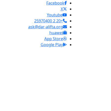
Facebook
X
Youtube
+20 2 25970400
ask@dar-alifta.org
huawei
App Store
Google Play