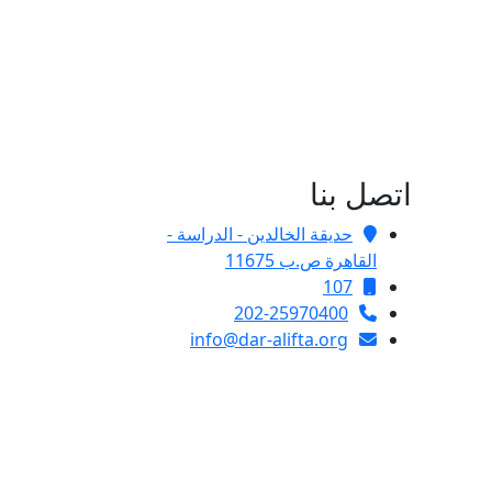
اتصل بنا
حديقة الخالدين - الدراسة -
القاهرة ص.ب 11675
107
202-25970400
info@dar-alifta.org