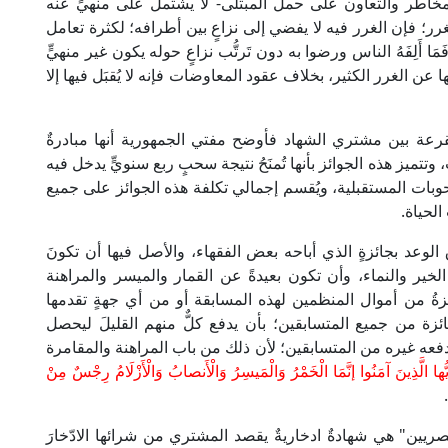
مخاطر والتعاون على حمل المبتلى- لا يشتمل على منهيٍّ عنه
غرر؛ فإن الغرر فيه لا يفضي إلى نزاعٍ بين أطرافه؛ لكثرة تعامل
أَلِفَهُ الناس ورضوا به دون تَرتُّب نزاعٍ حوله يكون غير منهيٍّ
 عن الغرر الكثير، بخلاف عقود المعاوضات فإنه لا يُقبَل فيها إلا
رعة بين مشتري الشهاد فأوضح مفتي الجمهورية أنها مبادرةٌ
تتميز هذه الجوائز بأنها تُمنَحُ نتيجة سحبٍ ربع سنويٍّ يدخل فيه
بات المستقبلية، ويُقسم إجمالي تكلفة هذه الجوائز على جميع
لحياة.
وعد بجائزةٍ الذي أباحه بعض الفقهاء، والأصل فيها أن تكونَ
الخير والنماء، وأن تكون بعيدةً عن القمار والميسر والمراهنة
زةُ من أموال المنظمين لهذه المسابقة أو من أي جهةٍ تقدمها
ائزة من جميع المتسابقين؛ بأن يدفع كلٌّ منهم القليلَ ليحصل
دفعه غيره من المتسابقين؛ لأن ذلك من باب المراهنة والمقامرة
يُّها الَّذِينَ آمَنُوا إنَّمَا الْخَمْرُ وَالْمَيسِرُ وَالْأَنصابُ وَالْأَزْلَامُ رِجْسٌ مِنْ
ريين" هي شهادةٌ ادخاريةٌ يقصد المشتري من شرائها الادّخارَ