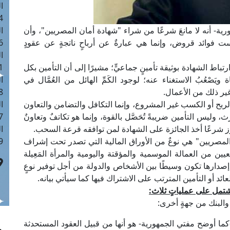
ا
 :40
ية- أنه لا مانعَ شرعًا من شراء "شهادة أمان المصريين"، وأن
ا
ا ليست فوائد قروض، وإنما هي عبارةٌ عن أرباحٍ ناتجةٍ عن عقودٍ
 :17
ا
تباط الشهادة بوثيقة تأمينٍ جماعيٍّ؛ مشيرًا إلى أن التأمين بكل
 : 1
ويَصْعُبُ الاستغناء عنه؛ لوجود الكَمِّ الهائل من العُمَّال في
ا
ير ذلك من الأعمال.
8
ربح أو الكسب غير المشروع، وإنما التكافل والتضامن والتعاون
ا
وليس التأمين ضريبةً تُحَصَّل بالقوة، وإنما هو تكاتفٌ وتعاونٌ
: 45
يجوز شرعًا أخذ الجائزة على الشهادة لمن توافقه قرعة السحب.
ا
لمصريين" هي نوعٌ من الأوراق المالية التي تصدر تحت إشراف
 :10
يين من العمالة الموسمية والمؤقتة واليومية والمرأة المَعِيلة
صدارها تكون وسيطًا بين الأشخاص والدولة من أجل توفير نوعٍ
ائد أو التأمين المترتب على الاشتراك فيها كما سيأتي بيانه.
 تشتمل على عملياتٍ ثلاث:
والبنك من جهةٍ أخرى:
 -كما أوضح مفتي الجمهورية- هو أنها من قبيل العقود المستحدثة