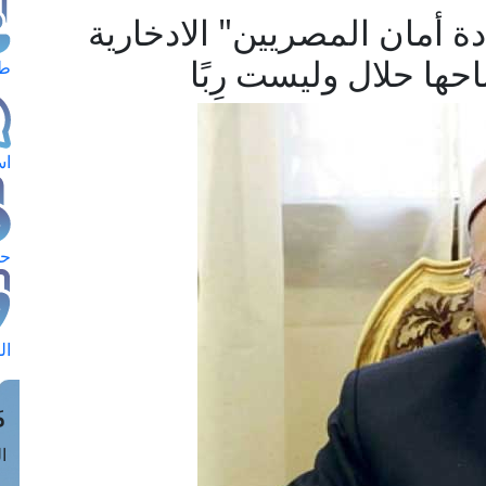
 أمان المصريين" الادخارية
احها حلال وليست رِبًا
طل
اس
حج
ال
م
الق