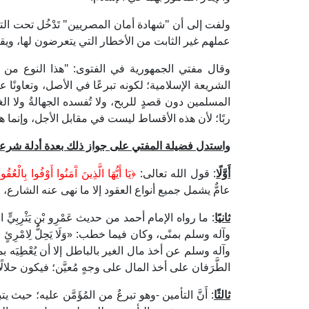
ولفت إلى أن "شهادة أمان المصريين" تَدْخُل تحت ال
عملهم غير الثابت من الأخطار التي يتعرضون لها، و
وقال مفتي الجمهورية في الفتوى: "هذا النوع من التأ
الشريعة الإسلامية؛ لكونه تبرعًا في الأصل، وتعاونًا ع
المسلمين دون قصدٍ للربح، ولا تُفسده الجهالةُ ولا ال
ربًا؛ لأن هذه الأقساط ليست في مقابل الأجل، وإنما 
واستدل فضيلة المفتي على جواز ذلك بعدة أدلة شرعي
أَوَّلًا
: قول الله تعالى:
﴿يَا أَيُّهَا الَّذِينَ آَمَنُوا أَوْفُوا بِالْعُقُو
عامٌّ يشمل جميع أنواع العقود إلا ما نهى عنه الشارع، 
ثانيًا
: ما رواه الإمام أحمد من حديث عَمْرِو بْنِ يَثْرِبِي
وآله وسلم بمنًى، وكان فيما خطب: «وَلَا يَحِلُّ لِامْرِئٍ مِنْ م
وآله وسلم عن أخذ مال الغير بالباطل إلا أن يُعْطِيَ
الطَّرَفان على أخذ المال على وجهٍ مُعيَّن؛ فيكون حلالًا
ثالثًا
: أَنَّ التأمين -وهو تبرعٌ من المُؤَمَّن عليه؛ ح