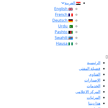
العربية
English
French
Deutsch
Urdu
Pashto
Swahili
Hausa
الرئيسية
فضيلة المفتى
الفتاوى
الإصدارات
الخدمات
المركز الإعلامى
المرئيات
هذا ديننا