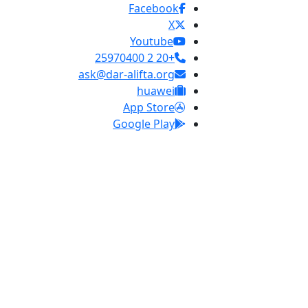
Facebook
X
Youtube
+20 2 25970400
ask@dar-alifta.org
huawei
App Store
Google Play