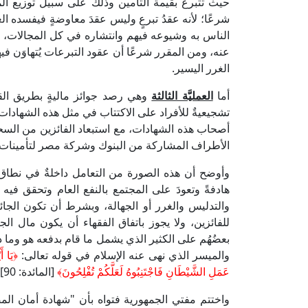
حيث تتبرع بقيمة التأمين وذلك على سبيل توزيع ال
شرعًا؛ لأنه عقدُ تبرعٍ وليس عقدَ معاوضةٍ فيفسده ال
الناس به وشيوعه فيهم وانتشاره في كل المجالات، فَمَا 
عنه، ومن المقرر شرعًا أن عقود التبرعات يُتهاوَن فيها
الغرر اليسير.
أما
العمليَّة الثالثة
وهي رصد جوائز ماليةٍ بطريق الق
تشجيعيةٌ للأفراد على الاكتتاب في مثل هذه الشهادات، و
أصحاب هذه الشهادات، مع استبعاد الفائزين من السحو
الأطراف المشاركة من البنوك وشركة مصر لتأمينات ا
وأوضح أن هذه الصورة من التعامل داخلةٌ في نطاق ال
هادفةً وتعودَ على المجتمع بالنفع العام وتحقق فيه 
والتدليس والغرر أو الجهالة، وبشرط أن تكون الجائ
للفائزين، ولا يجوز باتفاق الفقهاء أن يكون مال الج
بعضُهُم على الكثير الذي يشمل ما قام بدفعه هو وما 
والميسر الذي نهى عنه الإسلام في قوله تعالى:
﴿يَا أَ
عَمَلِ الشَّيْطَانِ فَاجْتَنِبُوهُ لَعَلَّكُمْ تُفْلِحُونَ﴾
[المائدة: 90].
واختتم مفتي الجمهورية فتواه بأن "شهادة أمان المص