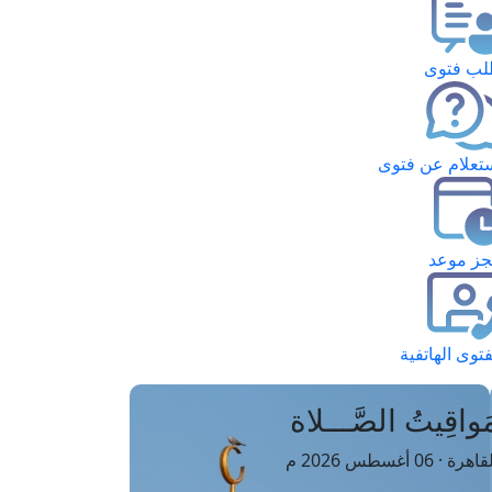
ب فتوى
تعلام عن فتوى
ز موعد
فتوى الهاتفية
َواقِيتُ الصَّـــلاة
اهرة · 06 أغسطس 2026 م