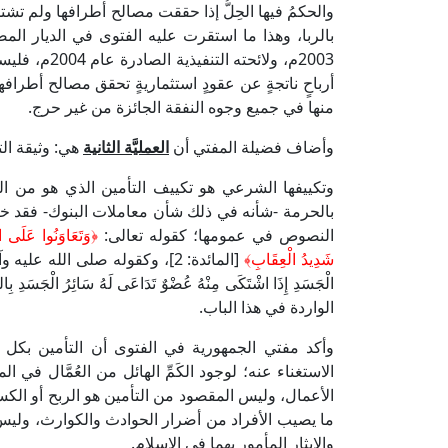
والحكمُ فيها الحِلُّ إذا حققت مصالح أطرافها ولم تشتمل
2003م، ولائح
أرباحٍ ناتجةٍ عن عقودٍ استثماريةٍ تحقق مصالح أطرافه
منها في جميع وجوه النفقة الجائزة من غير حرج.
وأضاف فضيلة المفتي أن
العمليَّة الثانية
هي: وثيقة الت
وتكييفها الشرعي هو تكييف التأمين الذي هو من المع
بالحرمة -شأنه في ذلك شأن معاملات البنوك- فقد خض
النصوص في عمومها؛ كقوله تعالى:
﴿وَتَعَاوَنُوا عَلَى الْ
شَدِيدُ الْعِقَابِ﴾
[المائدة: 2]، وكقوله صلى الله عليه وآل
الْجَسَدِ إِذَا اشْتَكَى مِنْهُ عُضْوٌ تَدَاعَى لَهُ سَائِرُ الْ
الواردة في هذا الباب.
وأكد مفتي الجمهورية في الفتوى أن التأمين بكل أنو
الاستغناء عنه؛ لوجود الكَمِّ الهائل من العُمَّال ف
الأعمال، وليس المقصود من التأمين هو الربح أو الك
ما يصيب الأفراد من أضرار الحوادث والكوارث، وليس التأ
والإيثار المأمور بهما في الإسلام.