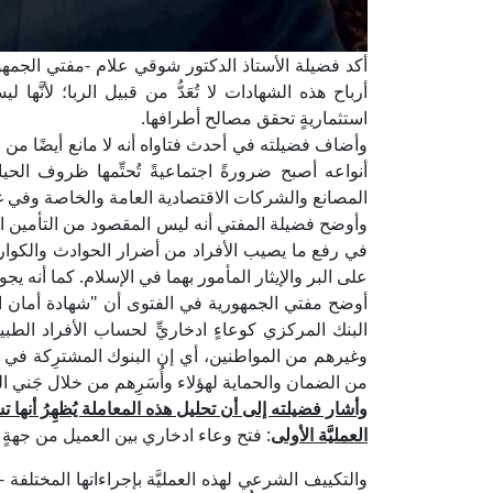
أكد فضيلة الأستاذ الدكتور شوقي علام -مفتي الجمهور
أرباح هذه الشهادات لا تُعَدُّ من قبيل الربا؛ لأنَّه
استثماريةٍ تحقق مصالح أطرافها.
وأضاف فضيلته في أحدث فتاواه أنه لا مانع أيضًا من ار
أنواعه أصبح ضرورةً اجتماعيةً تُحتِّمها ظروف الحياة 
المصانع والشركات الاقتصادية العامة والخاصة وفي غ
وأوضح فضيلة المفتي أنه ليس المقصود من التأمين ال
في رفع ما يصيب الأفراد من أضرار الحوادث والكوارث، 
على البر والإيثار المأمور بهما في الإسلام. كما أنه 
أوضح مفتي الجمهورية في الفتوى أن "شهادة أمان ا
البنك المركزي كوعاءٍ ادخاريٍّ لحساب الأفراد الطبيع
وغيرهم من المواطنين، أي إن البنوك المشترِكة في إ
من الضمان والحماية لهؤلاء وأُسَرِهم من خلال جَني الع
وأشار فضيلته إلى أن تحليل هذه المعاملة يُظهِرُ أنها
العمليَّة الأولى
: فتح وعاء ادخاري بين العميل من جهةٍ 
والتكييف الشرعي لهذه العمليَّة بإجراءاتها المختلفة