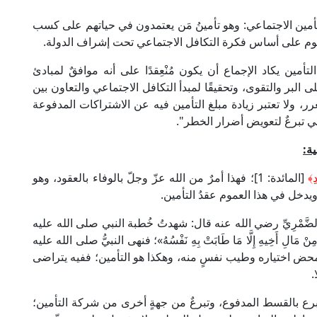
تأمين الاجتماعي: وهو تأمينُ مَن يعتمدون في حياتهم على كسب
يقوم على أساس فكرة التكافل الاجتماعي تحت إشراف الدولة.
مين يكاد الإجماع أن يكون مُنْعِقدًا على أنه موافقٌ لمبادئ
لى البر والتقوى، وتحقيقًا لمبدأ التكافل الاجتماعي والتعاون بين
غرر، ولا تعتبر زيادة مبلغ التأمين فيه عن الاشتراكات المدفوعة
هي تبرعٌ لتعويض أضرار الخطر".
ة:
دِ﴾
[المائدة: 1]؛ فهذا أمرٌ من الله عزّ وجلّ بالوفاء بالعقود، وهو
ويدخل في هذا العموم عقدُ التأمين.
ٍّ الضَّمْرِيِّ رضي الله عنه قال: شهدتُ خُطبة النبي صلى الله عليه
َالِ أَخِيهِ إِلَّا مَا طَابَتْ بِهِ نَفْسُهُ»؛ فنهى النبيُّ صلى الله عليه
ه بمحض اختياره وطيب نفسٍ منه، وهكذا هو التأمين؛ ففيه يتراضى
.
يث يتبرع بالقسط المدفوع، وتبرعٌ من جهةٍ أخرى من شركة التأمين؛