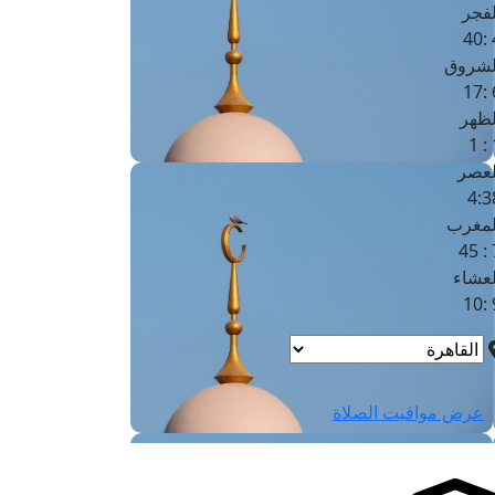
لفجر
4
لشروق
6
لظهر
1
لعصر
4:3
لمغرب
7 
لعشاء
9
عرض مواقيت الصلاة