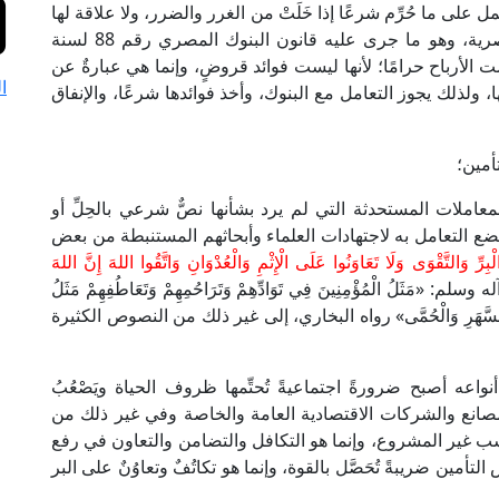
 على ما حُرِّم شرعًا إذا خَلَتْ من الغرر والضرر، ولا علاقة لها
بالربا، وهذا ما استقرت عليه الفتوى في الديار المصرية، وهو ما جرى عليه قانون البنوك المصري رقم 88 لسنة
ته التنفيذية الصادرة عام 2004م، فليست الأرباح حرامًا؛ لأنها ليست فوائد قروضٍ، وإنما هي عبارةٌ عن
ا
ا، ولذلك يجوز التعامل مع البنوك، وأخذ فوائدها شرعًا، والإنفاق
أمين؛
املات المستحدثة التي لم يرد بشأنها نصٌّ شرعي بالحِلِّ أو
ع التعامل به لاجتهادات العلماء وأبحاثهم المستنبطة من بعض
بِرِّ وَالتَّقْوَى وَلَا تَعَاوَنُوا عَلَى الْإِثْمِ وَالْعُدْوَانِ وَاتَّقُوا اللهَ إِنَّ اللهَ
ه وسلم: «مَثَلُ الْمُؤْمِنِينَ فِي تَوَادِّهِمْ وَتَرَاحُمِهِمْ وَتَعَاطُفِهِمْ مَثَلُ
جَسَدِ بِالسَّهَرِ وَالْحُمَّى» رواه البخاري، إلى غير ذلك من النصوص الكثيرة
اعه أصبح ضرورةً اجتماعيةً تُحتِّمها ظروف الحياة ويَصْعُبُ
ي المصانع والشركات الاقتصادية العامة والخاصة وفي غير ذلك من
سب غير المشروع، وإنما هو التكافل والتضامن والتعاون في رفع
مين ضريبةً تُحَصَّل بالقوة، وإنما هو تكاتُفٌ وتعاوُنٌ على البر