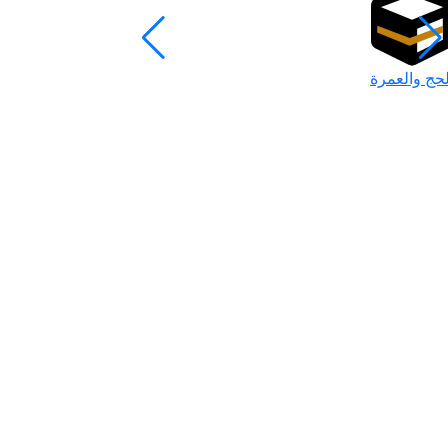
لحج والعمرة
رمضان