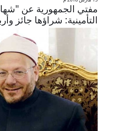
مفتي الجمهورية عن "شهادة
التأمينية: شراؤها جائز وأرب