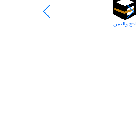
لحج والعمرة
رمضان