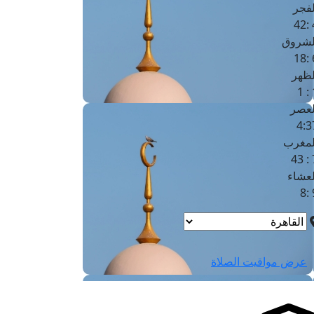
لفجر
4
لشروق
6
لظهر
1
لعصر
4:3
لمغرب
7 
لعشاء
9
عرض مواقيت الصلاة