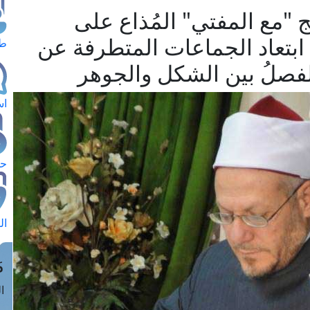
 "مع المفتي" المُذاع على
 ابتعاد الجماعات المتطرفة عن
طل
لفصلُ بين الشكل والجوهر
اس
حج
ال
م
الق