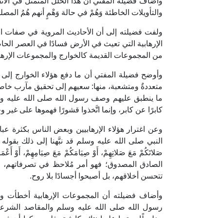
وأضاف فضيلة المفتي أن هذا الخلل المتمثل في الانفصا
والتأويلات الخاطئة وَهُمْ في حالة وَهْمٍ أنهم هُمُ ال
ولفت فضيلته إلى أن الأحاديث المروية في صفات ال
الإرهابية التي تعيث في الأرض فسادًا في العصر الحاض
من المجموعات القديمة كالخوارج والمجموعات الإرهاب
وأوضح فضيلة المفتي أن ما دفع هؤلاء الخوارج إلى أ
متعددةٌ ومتشعبة، منها: سعيهم إلى تحقيق مآرب خاص
ما ينطبق عليهم وصف رسول الله صلى الله عليه وسلم: «حُدَ
كابرًا عن كابر، وإنما اتَّخذوا قشورًا فهموها على غير و
وعن اغترار هؤلاء الإرهابيين وبعض الناس بكثرة عبادت
النبي صلى الله عليه وسلم قد نبَّهنا إلى ذلك بقوله صلى
صَلاتَكُمْ مَعَ صَلاتِهِمْ، أَوْ صِيَامَكُمْ مَعَ صِيَامِهِمْ، أَوْ أَعْمَ
الصادق المصدوق؛ فهو أمر مُلاحظ في تصرفاتهم، لم ت
تتحسن أخلاقهم، بل أصبحوا أجسادًا بلا روح.
وأضاف فضيلته أن المجموعات الإرهابية أخطأت وأخل
رسول الله صلى الله عليه وسلم والمقاصد الشرعية 