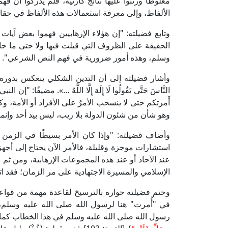
مغلوطًا ورتبوا عليها نتائج كارثية، فلم يدركوا أن ف
الألفاظ، وإلى معرفة استعمالات هذه الألفاظ في حقائق
وتابع فضيلته: "إن هؤلاء الإرهابيين فهموا بعض آيات 
الحقيقة على الظروف التي قيلت فيها ولا حتى ما جاء 
وسلم، وهذه أمور ضرورية في فهم النص الشرعي".
وأشار فضيلته إلى أن التدين الشكلي ينعكس بدوره على 
النَّاسَ حَتَّى يَقُولُوا لَا إِلَهَ إِلَّا اللَّهُ …». مضيفً
أَمرتكم حتى لا ينسحب الأمرُ على الأفراد أو الأمة، 
وهو شأن من شئون الدولة بلا ريب، ليس بيد أحد وإنما بي
وأضاف فضيلته: "وإذا كان الأمر بسيطًا في الزمن
استشارات موجزة وقليلة، فالأمر الآن يحتاج إلى أجهزة
عند الآحاد أو عند هذه المجموعات الإرهابية، ومن ثم
الإسلامي والمسيرة الاجتهادية على مر الزمان؛ فقد اتف
وختم فضيلته حواره بالترسيخ لقاعدة مهمة من قواع
في "أُمرت" هنا لرسول الله صلى الله عليه وسلم،
رسول الله صلى الله عليه وسلم في هذا الخطاب كما