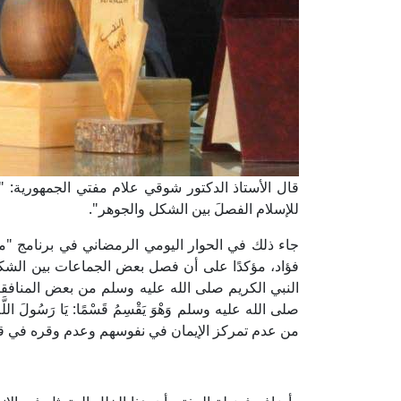
قال الأستاذ الدكتور شوقي علام مفتي الجمهورية: "
للإسلام الفصلَ بين الشكل والجوهر".
جاء ذلك في الحوار اليومي الرمضاني في برنامج "مع 
فؤاد، مؤكدًا على أن فصل بعض الجماعات بين الشك
النبي الكريم صلى الله عليه وسلم من بعض المنافقين ا
صلى الله عليه وسلم وَهْوَ يَقْسِمُ قَسْمًا: يَا رَسُولَ اللَّهِ، اع
من عدم تمركز الإيمان في نفوسهم وعدم وقره في قلو