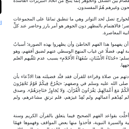
م بين الشكل والجوهر إنما ينتج من اتِّخاذ التبريرات الفاسدة
مصلحون وغيرهم هُمُ المفسدون.
خوارج تصل لحد التواتر وهي ما تنطبق تمامًا على المجموعات
ا
ر؛ فالاهتمام بالمظهر دون الجوهر هو أمر بارز وحاضر عند كلٍّ
ية المعاصرة.
ن يفهموا هذا الفهم الخاطئ وأن يظهروا بهذه الصورة؛ أسبابٌ
ة لهم، فضلًا عن غياب المنهج الوسطي عنهم لضيق أفقهم، وهو
ثَاءُ الأَسْنَانِ، سُفَهَاءُ الأَحْلامِ» بسبب عدم تلقِّيهم العلم
جهها.
هم من صلاة وقراءة للقرآن فقد فنَّد فضيلته هذا الادِّعاء بأن
 الله عليه وسلم في وصفهم: «يَخْرُجُ فِيكُمْ قَوْمٌ تَحْقِرُونَ
الَكُمْ مَعَ أَعْمَالِهِمْ. يَقْرَءُونَ الْقُرْآنَ، وَلا يُجَاوِزُ حَنَاجِرَهُمْ». وصدق
ُفِدْهم أعمالهم ولم تُفِدْ غيرَهم، فلم ترتقِ مشاعرهم، ولم
َّت بقواعد الفهم الصحيح فيما يتعلق بالقرآن الكريم وسنة
والسيرة النبوية، فأخذوا منها بعض المواقف وفهموها فهمًا