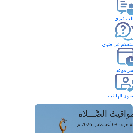
ب فتوى
تعلام عن فتوى
ز موعد
فتوى الهاتفية
َواقِيتُ الصَّـــلاة
اهرة · 08 أغسطس 2026 م