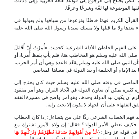
هم النص يحتاج إلى الرجوع إلى قواعد اللغة العربية وإلى دلالات
ها الموضوعة لها لغًة وشرعًا وعرفًا.
القرآن الكريم فهمًا خاطئًا ونزعوها من سياقها ولم يعولوا في
بعدها ولا ما قبلها ولا مسلك سيدنا رسول الله صلى الله عليه
الفهم الخاطئ للأدلة الشرعية كحديث «أُمِرْتُ أَنْ أُقَاتِلَ
ا: "إن النبي صلى الله عليه وسلم هو المخاطب هنا، فلم يأتِ بلفظ أُمرنا، أو
وكأن النبي صلى الله عليه وسلم يقعِّد قاعدة وهي أن أمر الحرب،
د الإمام أو الخليفة أو بيد الدولة في معناها المعاصر.
 الماضي في وقته صلى الله عليه وسلم حيث كان يحتاج إلى
 كثيرة يمكن أن تعاون الدولة في اتِّخاذ القرار، وهو أمر مفقود
 لزم أن يكون بيد الدولة وحدها، وهو أمر واضح في مسيرة الفقه
ق الفقهاء على أن الجهاد لا يكون إلا تحت راية.
د فهم الخطاب الشرعي ردًّا على من يتساءل: إذا كان الخطاب
 فكيف نعطي الأمر للدولة؟ فقال: إن ولاة الأمور تشترك مع
 في قوله عز وجل: {
خُذْ مِنْ أَمْوَالِهِمْ صَدَقَةً تُطَهِّرُهُمْ وَتُزَكِّيهِمْ بِهَا