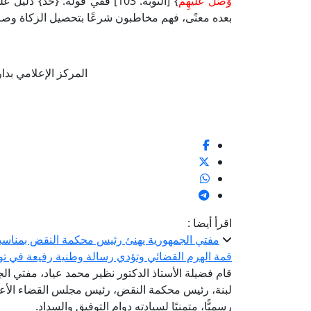
وَصَلِّ عَلَيْهِمْ
} [التوبة: 103] ففي قوله: {خُ
بعده معنًى، فهم مخاطبون شرعًا بتحصيل الزكاة وصر
المركز الإعلامي بدار الإف
اقرأ أيضا :
مفتي الجمهورية يهنئ رئيس محكمة النقض بمناسبة 
قمة الهرم القضائي وتؤدي رسالة وطنية رفيعة في تو
قام فضيلة الأستاذ الدكتور نظير محمد عياد، مفتي الجم
لبنة، رئيس محكمة النقض، رئيس مجلس القضاء الأعلى؛
رسميًّا، متمنيًا لسيادته دوام التوفيق والسداد.