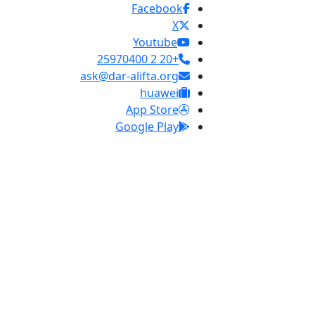
Facebook
X
Youtube
+20 2 25970400
ask@dar-alifta.org
huawei
App Store
Google Play