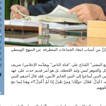
ا
 :42
ا
 :18
ا
 : 1
ا
7
ا
إنَّ من أسباب ابتعاد الجماعات المتطرفة عن المنهج الوسطي
: 43
ا
المفتي" المُذاع على "قناة الناس" ويقدِّمه الإعلامي/ شريف
 :8
ل والجوهر ليس وليد اللحظة، بل هو أمر قديم حدث على عهد
لذين أساءوا إلى النبي الخاتم الأمين، فَقَد قالَ أحدهم للنبي
ْدِلْ. فَقَالَ: «وَيْلَكَ! وَمَنْ يَعْدِلُ إِذَا لَمْ أَعْدِلْ؟!» وهذا إنما نتج
بِهم.