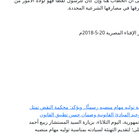
ذْ} دليل على أن الخطاب هنا وإن كان للرسول لفظًا فهو لولاة الأمور من
فها في مصارفها الشرعية المحددة.
تاء المصرية 20-5-2018م
توليه مهام منصبه رسميًّا.. ويؤكد: محكمة النقض تمثل
حيد المبادئ القانونية وضمان حسن تطبيق القانون
هورية، اليوم الثلاثاء، بزيارة السيد المستشار ربيع أحمد
 لتقديم التهنئة لسيادته بمناسبة توليه مهام منصبه