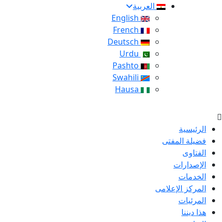
العربية
English
French
Deutsch
Urdu
Pashto
Swahili
Hausa
الرئيسية
فضيلة المفتى
الفتاوى
الإصدارات
الخدمات
المركز الإعلامى
المرئيات
هذا ديننا