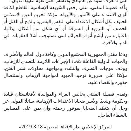
التي لا تعرف شيئًا عن المبادئ والأسس التي تقوم عليها الأديان.
وأكد فضيلة المفتي، على رفض الشريعة الإسلامية القاطع لكافة
ألوان الاعتداء على الآمنين والأبرياء، مؤكدًا تحريم الدين الإسلامي
الحنيف لكل أشكال الاعتداء على النفس البشرية بالذبح أو القتل أو
الخطف أو الترويع أو السرقة أو أي شكل من أشكال إيذائها،
باعتباره من أبشع أنواع الجرائم التي تستوجب أشدَّ العقوبات في
الدنيا والآخرة.
ودعا مفتي الجمهورية المجتمع الدولي وكافة دول العالم والأطراف
والجهات الدولية الفاعلة لاتخاذ الإجراءات اللازمة للتصدي للإرهاب،
ووقف موجات التطرف والتشدد ومواجهة محاولات نشر الفتن،
مؤكدًا على ضرورة توحيد الجهود لمواجهة الإرهاب واستئصال
جذوره والقضاء عليه.
وتقدم فضيلة المفتي بخالص العزاء والمواساة لأفغانستان قيادة
وحكومة وشعبًا ولأسر ضحايا الاعتداءات الإرهابية، سائلًا المولى عز
وجل أن يتغمَّد الضحايا بموفور رحمته وأن يمن على المصابين
بالشفاء العاجل.
المركز الإعلامي بدار الإفتاء المصرية 18-8-2019م