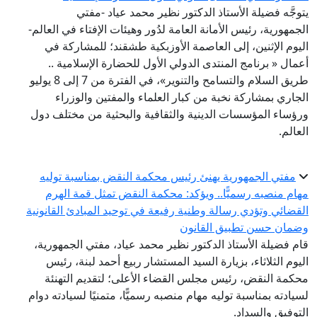
يتوجَّه فضيلة الأستاذ الدكتور نظير محمد عياد -مفتي
الجمهورية، رئيس الأمانة العامة لدُور وهيئات الإفتاء في العالم-
اليوم الإثنين، إلى العاصمة الأوزبكية طشقند؛ للمشاركة في
أعمال « برنامج المنتدى الدولي الأول للحضارة الإسلامية ..
طريق السلام والتسامح والتنوير»، في الفترة من 7 إلى 8 يوليو
الجاري بمشاركة نخبة من كبار العلماء والمفتين والوزراء
ورؤساء المؤسسات الدينية والثقافية والبحثية من مختلف دول
العالم.
مفتي الجمهورية يهنئ رئيس محكمة النقض بمناسبة توليه
مهام منصبه رسميًّا.. ويؤكد: محكمة النقض تمثل قمة الهرم
القضائي وتؤدي رسالة وطنية رفيعة في توحيد المبادئ القانونية
وضمان حسن تطبيق القانون
قام فضيلة الأستاذ الدكتور نظير محمد عياد، مفتي الجمهورية،
اليوم الثلاثاء، بزيارة السيد المستشار ربيع أحمد لبنة، رئيس
محكمة النقض، رئيس مجلس القضاء الأعلى؛ لتقديم التهنئة
لسيادته بمناسبة توليه مهام منصبه رسميًّا، متمنيًا لسيادته دوام
التوفيق والسداد.