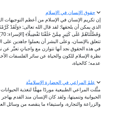
حقوق الإنسان في الإسلام
إن تكريم الإنسان في الإسلام من أعظم التوجيهات ال
الذي يمكن أن يلحقها؛ لقد قال الله تعالى: ﴿وَلَقَدْ كَرَّمْنَا بَنِي آدَم
و
تتعلق بالإنسان، وعلى البشر أن يعملوا جاهدين على ال
في هذه الحقوق نجد أنها تتوازن مع واجباتٍ تعبِّر عن 
نظرة الإسلام للكون والحياة عن سائر الفلسفات الأخرى، 
عدمه؛ كالحياة،
علمُ المراعي في الحضارة الإسلاميَّة
مثَّلت المراعي الطبيعية موردًا مهمًّا لتغذية الحيوانا
الحيوانية وتنميتها، ولقد كان الإنسان منذ القدم يهاج
والزراعة والتجارة، واستيفاء ما ينقصه من وسائل ال