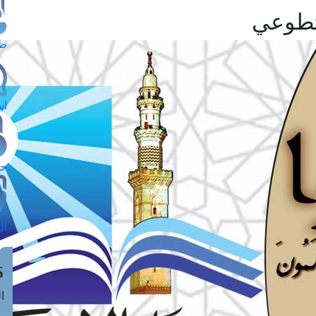
طل
اس
حج
ال
م
الق