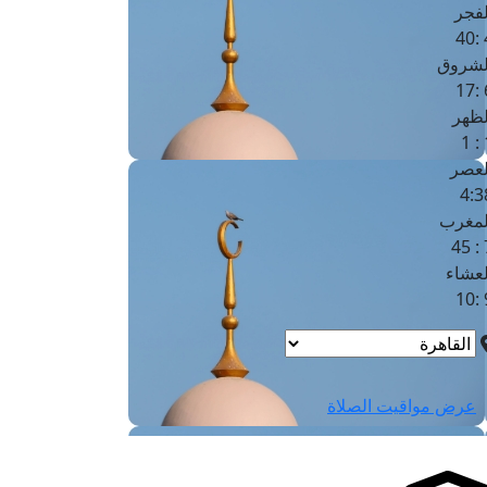
لفجر
4
لشروق
6
لظهر
1
لعصر
4:3
لمغرب
7 
لعشاء
9
عرض مواقيت الصلاة