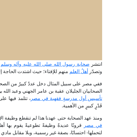
انتشر
صحابة رسول الله صلى الله عليه وآله وسلم
م
وتصدّر
أهلُ العلم
منهم للإفتاء؛ حيث اشتدت الحاجة إليه
ففي مصر على سبيل المثال دخل عددٌ كبيرٌ من الصحابة
الصحابيان الجليلان عقبة بن عامر الجهني وعبد الله ب
تأسيس أول مدرسةٍ فقهية في مصر
، تتلمذ فيها عل
قَدْرٍ كبيرٍ من الأهمية.
ومنذ عهد الصحابة حتى عهدنا هذا لم تنقطع وظيفة ا
في مصر
قرونًا عديدةً وظيفةً تطوعيةً يقوم بها أ
لتحملها- احتسابًا، بصفة غير رسمية، وبلا مقابل ماد