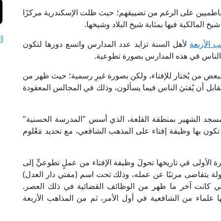
طميين على الرغم من تضييقهم؛ حيث ظلت الإسكندرية مركزًا
خ المالكية فيها بمثابة شيخ البلاد وشيخها.
ا
ب الأربعة
لأهل السنة تزايد عدد المدارس واتسع دورها لتكون
ء الناس في هذه المدارس بصورة تطوعية.
بعض من يُختار للإفتاء، ولكن بصورة غيرِ رسمية؛ حيث ظهر من
قابل أن يُفتيَ الناس فيما يسألون، وذلك في المجالس المعقودة
سجد الشهير بمنطقة القلعة، الذي أسس "المدرسة الحسنية"
ون بها وظيفة إفتاء على المذهب الشافعي، مع تحديد مَعْلوم
أولى في تاريخها تحولَ وظيفة الإفتاء من عملٍ تطوعيٍّ إلى
دولة يتقاضى مرتبًا عن عمله، وذلك تحت اسم (مفتي دار العدل)
تي كانت آخر ما ظهر من الوظائف القضائية في ذلك العصر.
ها علماء من الشافعية في أول الأمر، ثم من المذاهب الأربعة