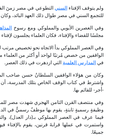
ولم يتوقف الإفتاء
السني
التطوعي في مصر زمنَ الفا
للتجمع السني في مصر طوال ذلك العهد البائد، وكان شي
وفي العصرين الأيوبي والمملوكي ومع رسوخ
المذاه
مجلسًا للقضاء والإفتاء، فكان العلماء يجلسون لإفتا
وفي العصر المملوكي بدأ الاتجاه نحو تخصيص مرتب ل
الواقفين من خصص مُرتبًا لواحد أو أكثر من العلماء م
في
المدارس العلمية
التي ازدهرت في ذلك العصر.
وكان من هؤلاء الواقفين السلطانُ حسن صاحب الم
واشترط في كتاب الوقف الخاص بتلك المدرسة، أن تك
-أجر- للقائم بها.
وفي منتصف القرن الثامن الهجري شهدت مصر للمرة ال
وظيفةٍ رسميةٍ ثابتةٍ، يقوم بها موظفٌ رسميٌّ في ال
فيما عرف في العصر المملوكي بـ(دار العدل)، وال
واستمرت في عملها قرابةَ قرنين، يقوم بالإفتاء في
جميعًا.