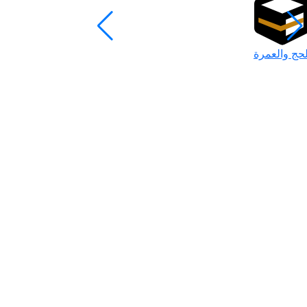
لحج والعمرة
رمضان