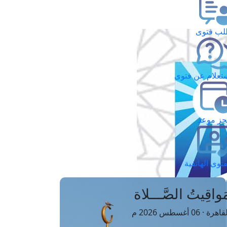
ب فتوى
تعلام عن فتوى
ز موعد
فتوى الهاتفية
َواقِيتُ الصَّـــلاة
اهرة · 06 أغسطس 2026 م