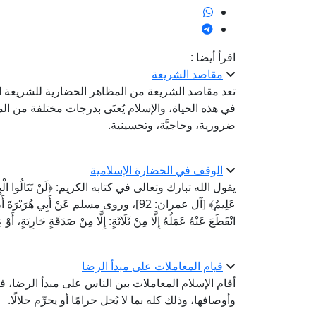
اقرأ أيضا :
مقاصد الشريعة
تعد مقاصد الشريعة من المظاهر الحضارية للشريعة ا
في هذه الحياة، والإسلام يُعنَى بدرجات مختلفة من الم
ضرورية، وحاجيَّة، وتحسينية.
الوقف في الحضارة الإسلامية
يقول الله تبارك وتعالى في كتابه الكريم: ﴿لَنْ تَنَالُوا الْبِرَّ حَتَّى ت
عَلِيمٌ﴾ [آل عمران: 92]، وروى مسلم عَنْ أَبِي هُرَ
انْقَطَعَ عَنْهُ عَمَلُهُ إِلَّا مِنْ ثَلَاثَةٍ: إِلَّا مِنْ صَدَقَةٍ جَارِيَةٍ، أَوْ ع
قيام المعاملات على مبدأ الرضا
أقام الإسلام المعاملات بين الناس على مبدأ الرضا، 
وأوصافها، وذلك كله بما لا يُحل حرامًا أو يحرِّم حلالًا.