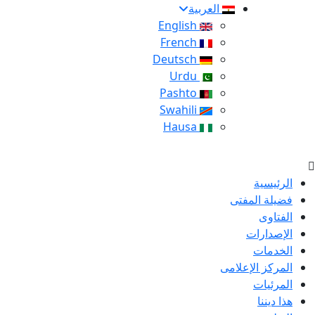
العربية
English
French
Deutsch
Urdu
Pashto
Swahili
Hausa
الرئيسية
فضيلة المفتى
الفتاوى
الإصدارات
الخدمات
المركز الإعلامى
المرئيات
هذا ديننا