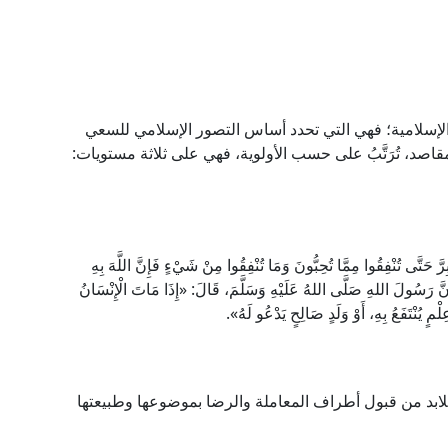
لإسلامية؛ فهي التي تحدد أساس التصور الإسلامي للسعي
قاصد، تُرَتَّبُ على حسب الأولوية، فهي على ثلاثة مستويات:
ُنْفِقُوا مِمَّا تُحِبُّونَ وَمَا تُنْفِقُوا مِنْ شَيْءٍ فَإِنَّ اللَّهَ بِهِ
يْرَةَ أَنَّ رَسُولَ اللهِ صَلَّى اللهُ عَلَيْهِ وَسَلَّمَ، قَالَ: «إِذَا مَاتَ الْإِنْسَانُ
ِلْمٍ يُنْتَفَعُ بِهِ، أَوْ وَلَدٍ صَالِحٍ يَدْعُو لَهُ».
فلابد من قبول أطراف المعاملة والرضا بموضوعها وطبيعتها