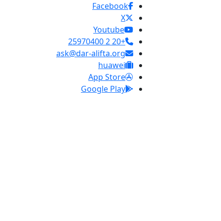
Facebook
X
Youtube
+20 2 25970400
ask@dar-alifta.org
huawei
App Store
Google Play