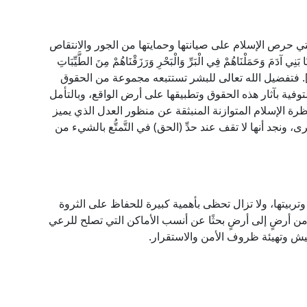
تي حرص الإسلام على صيانتها وحمايتها من الجور والانتقاص
َ وَحَمَلْنَاهُمْ فِي الْبَرِّ وَالْبَحْرِ وَرَزَقْنَاهُمْ مِنَ الطَّيِّبَاتِ
َفَضَّلْنَاهُمْ عَلَى كَثِيرٍ مِمَّنْ خَلَقْنَا تَفْضِيلًا﴾ [الإسراء: 70]. فتفضيل الله تعالى للبشر تستتبعه مجموعة من الحقوق
توفية بآثار هذه الحقوق وتطبيقها على أرض الواقع، وبالتأمل
نظرة الإسلام المتوازنة المنبثقة عن منظور العدل الذي يميز
ونجد أنها لا تقف عند حدِّ (الحق) في التَّمتُّع بالشيء من
ت وتربيتها، ولا تزال تحظى بأهمية كبيرة للحفاظ على الثروة
ر من أرضٍ إلى أرضٍ بحثًا عن أنسب الأماكن التي تصلح للرعي
عيش وتهيئة ظروف الأمن والاستقرار.