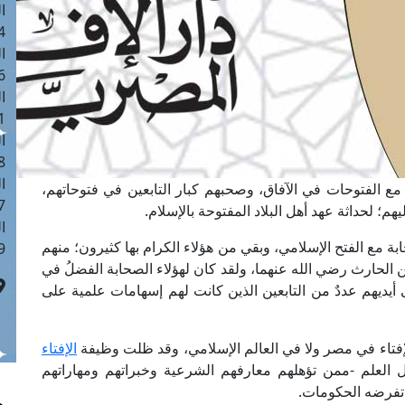
ا
 :40
ا
 :17
ا
 : 1
ا
8
ا
ع الفتوحات في الآفاق، وصحبهم كبار التابعين في فتوحاتهم،
: 45
م؛ لحداثة عهد أهل البلاد المفتوحة بالإسلام.
ا
 مع الفتح الإسلامي، وبقي من هؤلاء الكرام بها كثيرون؛ منهم
 :10
ن الحارث رضي الله عنهما، ولقد كان لهؤلاء الصحابة الفضلُ في
ى أيديهم عددٌ من التابعين الذين كانت لهم إسهامات علمية على
لإفتاء في مصر ولا في العالم الإسلامي، وقد ظلت وظيفة
الإفتاء
هل العلم -ممن تؤهلهم معارفهم الشرعية وخبراتهم ومهاراتهم
ي تفرضه الحكومات.