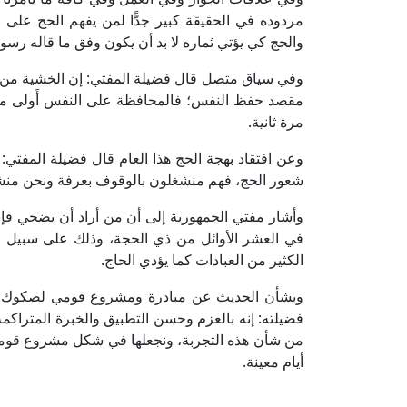
مردوده في الحقيقة كبير جدًّا لمن يفهم الحج على ن
والحج كي يؤتي ثماره لا بد أن يكون وفق ما قاله رسول
وفي سياق متصل قال فضيلة المفتي: إن الخشية من ا
مقصد حفظ النفس؛ فالمحافظة على النفس أَولى من ا
مرة ثانية.
وعن افتقاد بهجة الحج هذا العام قال فضيلة المفتي:
شعور الحج، فهم منشغلون بالوقوف بعرفة ونحن منشغل
وأشار مفتي الجمهورية إلى أن من أراد أن يضحي فإن
في العشر الأوائل من ذي الحجة، وذلك على سبيل ال
الكثير من العبادات كما يؤدي الحاج.
وبشأن الحديث عن مبادرة ومشروع قومي لصكوك الأ
فضيلته: إنه بالعزم وحسن التطبيق والخبرة المترا
من شأن هذه التجربة، ونجعلها في شكل مشروع قومي له 
أيام معينة.
1