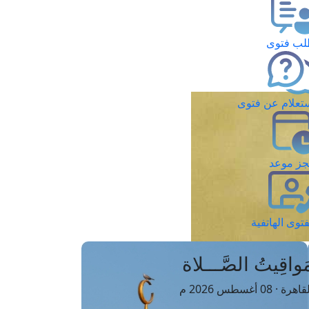
ب فتوى
تعلام عن فتوى
ز موعد
فتوى الهاتفية
َواقِيتُ الصَّـــلاة
اهرة · 08 أغسطس 2026 م