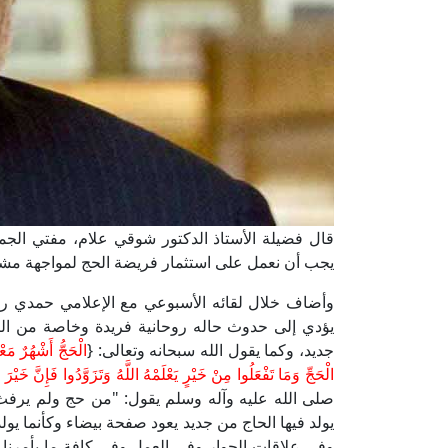
قال فضيلة الأستاذ الدكتور شوقي علام، مفتي الجمهور
يجب أن نعمل على استثمار فريضة الحج لمواجهة مشكلا
وأضاف خلال لقائه الأسبوعي مع الإعلامي حمدي رز
يؤدي إلى حدوث حاله روحانية فريدة وخاصة من التعا
جديد، وكما يقول الله سبحانه وتعالى: {
الْحَجُّ أَشْهُرٌ مَ
الْحَجِّ وَمَا تَفْعَلُوا مِنْ خَيْرٍ يَعْلَمْهُ اللَّهُ وَتَزَوَّدُوا فَإِنَّ خَيْرَ
صلى الله عليه وآله وسلم يقول: "من حج ولم يرفث و
يولد فيها الحاج من جديد يعود صفحة بيضاء وكأنما يول
وفي علاقات الجوار وفي العمل وفي كافة ما يأمرنا ا