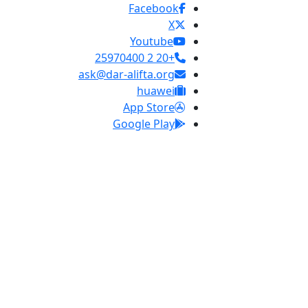
Facebook
X
Youtube
+20 2 25970400
ask@dar-alifta.org
huawei
App Store
Google Play