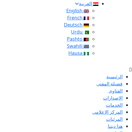
العربية
English
French
Deutsch
Urdu
Pashto
Swahili
Hausa
الرئيسية
فضيلة المفتى
الفتاوى
الإصدارات
الخدمات
المركز الإعلامى
المرئيات
هذا ديننا