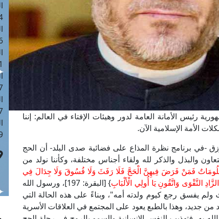
ا
 :42
ا
 :18
ا
 : 1
ا
7
ا
: 43
ية رئيس الأمانة العامة لدور وهيئات الإفتاء في العالم: إننا
ا
ت الأمة الإسلامية الآن.
 :8
ق -في برنامج نظرة المذاع على فضائية صدى البلد- أن الحج
ون والبذل والذكر لله ولقاء أجناس مختلفة، وكأننا نولد من
عْلُومَاتٌ فَمَنْ فَرَضَ فِيهِنَّ الْحَجَّ فَلَا رَفَثَ وَلَا فُسُوقَ وَلَا جِدَالَ فِي
 الزَّادِ التَّقْوَى وَاتَّقُونِ يَا أُولِي الْأَلْبَابِ
} [البقرة: 197]، ورسول الله
لم يفسق رجع كيوم ولدته أمه"، وبناءً على هذه الحالة التي
د من جديد، وهذا بالطبع يعود على المجتمع في العلاقات الأسرية
لله به، فتهذيب النفس الإنسانية والسمو بالروح في رحلة الحج