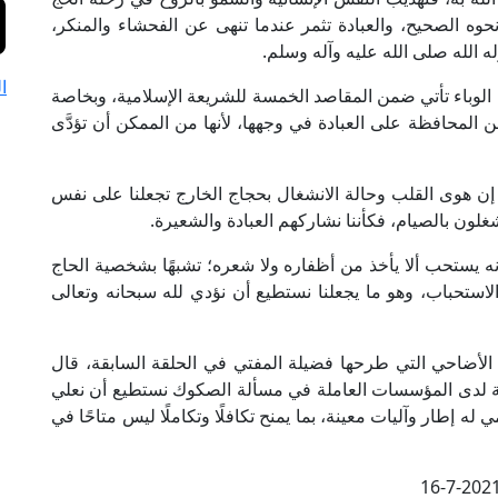
حوه الصحيح، والعبادة تثمر عندما تنهى عن الفحشاء والمنكر،
ه الله صلى الله عليه وآله وسلم.
ا
لوباء تأتي ضمن المقاصد الخمسة للشريعة الإسلامية، وبخاصة
لمحافظة على العبادة في وجهها، لأنها من الممكن أن تؤدَّى
 إن هوى القلب وحالة الانشغال بحجاج الخارج تجعلنا على نفس
ون بالصيام، فكأننا نشاركهم العبادة والشعيرة.
ه يستحب ألا يأخذ من أظفاره ولا شعره؛ تشبهًا بشخصية الحاج
استحباب، وهو ما يجعلنا نستطيع أن نؤدي لله سبحانه وتعالى
ضاحي التي طرحها فضيلة المفتي في الحلقة السابقة، قال
كمة لدى المؤسسات العاملة في مسألة الصكوك نستطيع أن نعلي
إطار وآليات معينة، بما يمنح تكافلًا وتكاملًا ليس متاحًا في
16-7-202