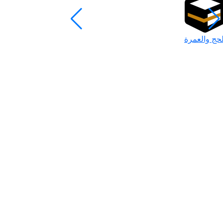
لحج والعمرة
رمضان