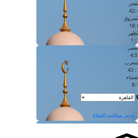
لفجر
4
لشروق
6
لظهر
1
لعصر
4:3
لمغرب
7 
لعشاء
9
عرض مواقيت الصلاة