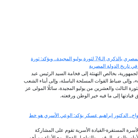
مفتي الجمهورية يهنئ الرئيس السيسي والشعب المصري بالذكرى الـ74 لثورة يوليو المجيدة.. ويؤكد: ثورة
في تاريخ الدولة المصرية
الجمهورية، بخالص التهنئة إلى فخامة السيد الرئيس عبد
، وإلى ضباط القوات المسلحة الباسلة، وإلى أبناء الشعب
رة الثالث والعشرين من يوليو المجيدة، سائلًا المولى عز
قيادتها إلى ما فيه خير الوطن ورفعته.
ج.. الدكتور إبراهيم عسكر يؤكد: الوعي الأسري هو خط
لأسرة المستقرة-القيادة الأسرية تقوم على المشاركة
وامر-الوعي الرقمي والتواصل الفعال مع الأبناء من أهم