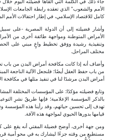
جاء ذلك في الكلمة التي ألقاها فضيلته اليوم خلال 
الأمم والشعوب" الذي تعقده رابطة الجامعات الإسلامي
كامل للاقتصاد الإسلامي، في إطار احتفالات الأمم المت
وأشار فضيلته إلى أن الدولة المصرية -على سبيل 
الأمراض المتوطنة ومواجهة طائفة أخرى من الأمراض
وتنفيذية رشيدة ووَفق تخطيط واعٍ مبني على الحصر
مختلف المراحل.
وأضاف أنه إذا كانت مكافحة أمراض البدن من باب تحق
من باب حفظ العقل أيضًا؛ فلنجعل الآلية الناجعة المب
أمراض البدن مرشدًا لنا في تنفيذ مثلها في مكافحة ال
وتابع فضيلته مؤكدًا: على المؤسسات المختلفة المشا
بالذكر المؤسسة الإعلامية؛ فإنها طريقُ نشرِ الت
تهدف إلى تحسين حياتهم، وقد رأينا هذه المؤسسة و
قيامها بدورها الحيوي لمواجهة هذه الآفة.
ومن جهة أخرى، أوضح فضيلة المفتي أنه يقع على ك
مستطيعٍ من وقته جزءًا ليشارك به في محو أمية قريبٍ أو