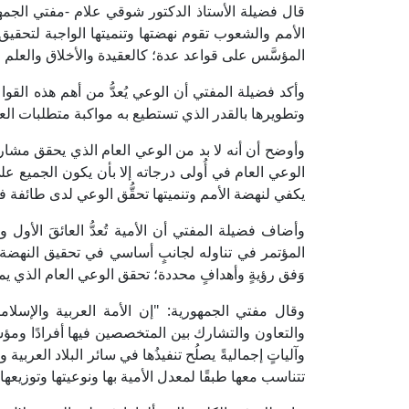
قال فضيلة الأستاذ الدكتور شوقي علام -مفتي الجمهور
الأمم والشعوب تقوم نهضتها وتنميتها الواجبة لتحقيق 
المؤسَّس على قواعد عدة؛ كالعقيدة والأخلاق والعلم 
وأكد فضيلة المفتي أن الوعي يُعدُّ من أهم هذه القو
وتطويرها بالقدر الذي تستطيع به مواكبة متطلبات الع
وأوضح أن أنه لا بد من الوعي العام الذي يحقق مشارك
الوعي العام في أُولى درجاته إلا بأن يكون الجميع عل
يكفي لنهضة الأمم وتنميتها تحقُّق الوعي لدى طائفة فق
وأضاف فضيلة المفتي أن الأمية تُعدُّ العائقَ الأول 
المؤتمر في تناوله لجانبٍ أساسي في تحقيق النهضة 
وَفق رؤيةٍ وأهدافٍ محددة؛ تحقق الوعي العام الذي 
وقال مفتي الجمهورية: "إن الأمة العربية والإسلا
والتعاون والتشارك بين المتخصصين فيها أفرادًا ومؤ
وآلياتٍ إجماليةً يصلُح تنفيذُها في سائر البلاد العربية
تتناسب معها طبقًا لمعدل الأمية بها ونوعيتها وتوزيعها"