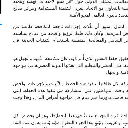
فعاليات الملتقى الدولي حول "أثر محو الأمية في نهضة وتنمية
ة بالتعاون مع الاتحاد العربي للتنمية المستدامة ومركز صالح
حدة باليوم العالمي لمحو الأمية.
ا
المثال- سبق أن نفَّذت إجراءات ناجعة لمكافحة طائفة من
 المزمنة، وكان ذلك طبقًا لرؤيةٍ واضحة من قيادةٍ سياسية
 الشامل والمعالجة المنظمة باستخدام التقنيات الحديثة في
يق حفظ النفس الذي أُمرنا به، فإن مكافحة الأمية والجهل هو
نية على الحصر والتنظيم التي نفذتها الدولة المصرية في مواجهة
أمية والجهل.
ركة بكل طاقتها لتنفيذ هذه الخطط والآليات والإجراءات، وأخص
وعية وحث المواطنين على المشاركة في تنفيذ هذه الخطط التي
قد قامت بدورها خير قيام في مواجهة أمراض البدن، وهذا وقت
افة أفراد المجتمع عبءٌ في هذا التخطيط، وهو أن يخصص كل
 غريب؛ وليَنوِ بهذا الجزء التطوعَ، فإنه يُثاب به إن شاء الله؛