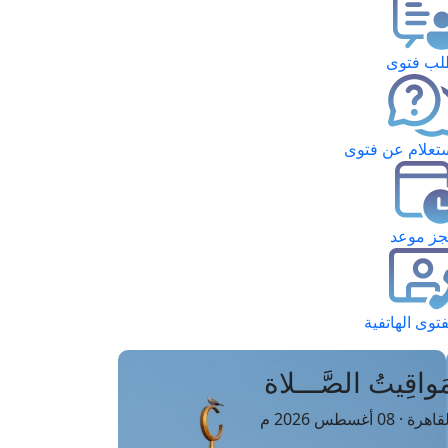
ب فتوى
تعلام عن فتوى
ز موعد
فتوى الهاتفية
َواقِيتُ الصَّـــلاة
اهرة · 08 أغسطس 2026 م