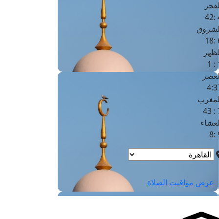
لفجر
4
لشروق
6
لظهر
1
لعصر
4:3
لمغرب
7 
لعشاء
9
عرض مواقيت الصلاة