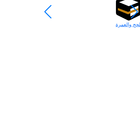
لحج والعمرة
رمضان