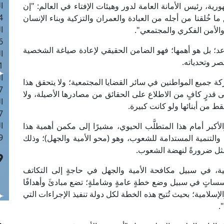
ا
ية، رئيس الأمانة العامة لدور وهيئات الإفتاء في العالم: "إن
 :42
ما خُلقنا من أجله من العبادة والعمران والتزكية وبناء الإنسان
ا
والأمن الفكري والمجتمعي".
 :18
اعد؛ بل هو أهمها؛ فهو الضامن الحقيقي لإعادة صياغة الشخصية
ا
صر وتحدياته.
 : 1
ا
ة جميع المواطنين في سائر القضايا المجتمعية؛ ولا يتحقق هذا
7
ى قدرٍ كافٍ من الاطلاع على الحقائق من مصادرها الأصيلة، ولا
ا
ط من أبنائها ولو كانت كبيرة.
: 43
ا
والأكبر أمام هذا المتطلَّب الحيوي، مشيرًا إلى مكمن أهمية هذا
 :8
والتنمية المستدامة للشعوب، وهو (محو الأمية والجهل)؛ وذلك
يمثل ضرورةً لنهضة الشعوب.
مية، في سبيل مكافحة الأمية والجهل في حاجةٍ إلى التكاتف
سساتٍ في سبيل وضع خطةٍ عامةٍ وشاملةٍ؛ تضع مبادئَ وأهدافًا
 والإسلامية؛ بحيث تُتيح هذه الخطة لكل دولة تنفيذ الإجراءات التي
.