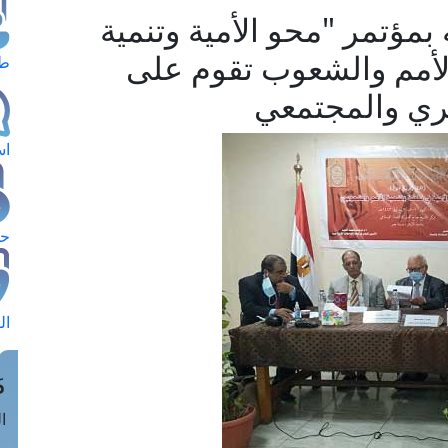
بمؤتمر "محو الأمية وتنمية
الأمم والشعوب تقوم على
طل
كري والمجتمعي
اس
حج
ال
م
الق