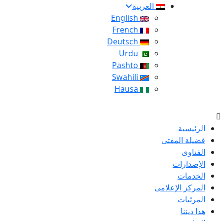
العربية
English
French
Deutsch
Urdu
Pashto
Swahili
Hausa
الرئيسية
فضيلة المفتى
الفتاوى
الإصدارات
الخدمات
المركز الإعلامى
المرئيات
هذا ديننا