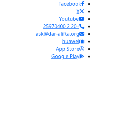
Facebook
X
Youtube
+20 2 25970400
ask@dar-alifta.org
huawei
App Store
Google Play