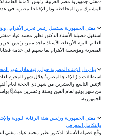
-مفتي جمهورية مصر العربية، رئيس الأمانة العامة لدُو
المشترك بين المحافظة ودار الإفتاء المصرية في عدد 
مفتي الجمهورية يستقبل رئيس تحرير الأهرام.. ويؤ
استقبل فضيلة الأستاذ الدكتور نظير محمد عياد -مفتي ا
العالم- اليوم الأربعاء، الأستاذ ماجد منير، رئيس تحرير
المصرية ومؤسسة الأهرام بما يسهم في خدمة قضايا 
بيان دار الإفتاء المصرية حول رؤية هلال شهر المحرم لع
استطلعَت دارُ الإفتاءِ المصريةُ هلالَ شهرِ المحرم لعا
الإثنين التاسع والعشرين من شهر ذي الحجة لعام ألفٍ 
من شهر يونيو لعام ألفين وستة وعشرين ميلاديًّا بواسطة
الجمهورية.
مفتي الجمهورية ورئيس هيئة الرقابة النووية والإ
والتكامل المعرفي
وقَّع فضيلة الأستاذ الدكتور نظير محمد عياد، مفتي 