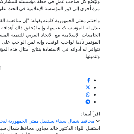
وليَضَع كلُّ صاحب عملٍ في خطة مؤسسته للمشاركة المج
مرة أخرى إلى دَور المؤسسة الإعلامية في الحث على ذ
واختتم مفتي الجمهورية كلمته بقوله: "إن مناقشة القضاي
تبذل له المؤسساتُ عنايتها، وإنما يُحقق ذلك أهدافه 
الجامعات الإسلامية مع الاتحاد العربي للتنمية الم
المؤتمر تأديةً لواجب الوقت، وإنه لمن الواجب ع
تتوافر له أدواته في الاستفادة بنتائج أمثال هذه ا
وتنميتها.
1
اقرأ أيضا :
محافظ شمال سيناء يستقبل مفتي الجمهورية لبحث
استقبل اللواء الدكتور خالد مجاور، محافظ شمال سيناء،