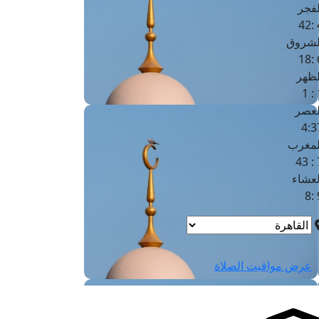
لفجر
4
لشروق
6
لظهر
1
لعصر
4:3
لمغرب
7 
لعشاء
9
عرض مواقيت الصلاة