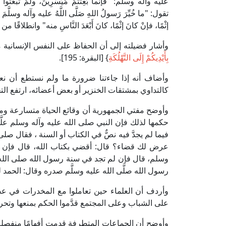
عليه وآله وسلم: "فإنَّما بُعِثْتُمْ مُيَسِّرِينَ، ولَمْ تُ
تقول: "ما خُيِّرَ رَسولُ اللهِ صَلَّى اللَّهُ عليه وآله وسلَّمَ بيْنَ أَم
إثْمًا، فإنْ كانَ إثْمًا، كانَ أَبْعَدَ النَّاسِ منه" وانطل
وأشار فضيلته إلى أن الحفاظ على النفس الإنسانية 
بِأَيْدِيكُمْ إِلَى التَّهْلُكَةِ
} [البقرة: 195].
وأضاف أنه إذا جاءتنا ضرورة ما ولم نستطع أن 
كالتداوي بمشتقات الخنزير أو بعض أعضائه، ارتفع التحر
وأوضح مفتي الجمهورية أن وقائع الحياة متسارعة و
حكمها لذلك فإن النبي صلى الله عليه وآله وسلم علَّ
فيما لم يجدَّ فيه نصٌّ في الكتاب أو السنة ، فقال صل
عرض لك قضاء؟ قال: أقضي بكتاب الله، قال فإن لم
وسلم، قال فإن لم تجد في سنة رسول الله صلى الله 
رسول الله صلَّى الله عليه وسلَّم صدره وقال: الحمد ل
وأردف أن العلماء حين تعاملوا مع المخدرات في عص
على الشباب وعلى المجتمع قدَّموا الحكم بمنعها وتحري
وأوضح أن الجماعات المتطرفة قدمت أفهامًا منفصلة 