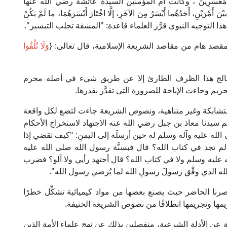
بْعَثُوا مُعَسِّرِينَ"، وكانت أم المؤمنين السيدة عائشة رضي الله عنها
ْرَيْنِ، أَحَدُهُما أَيْسَرُ مِنَ الآخَرِ، إلَّا اخْتَارَ أَيْسَرَهُمَا، ما لَمْ يَكُنْ
اقًا من هذا التوجيه النبوي قرَّر العلماء قاعدة: "المشقة تجلب التيسير".
مقصد هام من مقاصد الشريعة الإسلامية، قال تعالى: {
وَلَا تُلْقُوا
نعالج هذا الظرف الطارئ إلا عن طريق شيء في أصله محرم
يم وجاءت الإباحة للضرورة التي تقدَّر بقدرها.
متشابكة وغير متناهية، ونصوص الشريعة جاءت لتضع لكل واقعة
م سيدنا معاذ بن جبل رضي الله عنه الاجتهاد لاستخراج الأحكام
ى الله عليه وآله وسلم له حين أرسلَه إلى اليمنِ: "كيف تقضي إذا
 تجد في كتاب الله؟ قال فبسنَّة رسول الله صلى الله عليه
عليه وسلم ولا في كتاب الله؟ قال أجتهد رأيي ولا آلو؟ فضرب
له الذي وفَّق رسولَ رسولِ الله لما يُرضي رسول الله".
رنا الحاضر حيث يصنع بعضها من مواد كيميائية تشكِّل خطرًا
مها وتجريمها انطلاقًا من نصوص الشريعة الحنيفة.
عن الأدلة الشرعية، منفصلين بذلك عن نهج علماء الأمة الذين