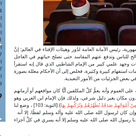
ا
 :42
ا
 :18
ا
 : 1
ا
ية، رئيس الأمانة العامة لدُور وهيئات الإفتاء في العالم: إنَّ
7
مصالح للناس وتدفع عنهم المفاسد حتى تصلح حياتهم في العاجل
ا
مات وجهد علمي كبير من الإمام الشاطبي الذي قال إنه استقرأ
: 43
ات استفهام كبيرة وكثيرة، فخلص إلى أن الأحكام معللة بصورة
ا
في بعض الجزئيات من الأمور التعبدية.
 :8
 العموم وأنه يعمُّ كلَّ المكلفين أيًّا كان مواقعهم أو أزمانهم
ن مكان بغير دليل شرعي، ولذلك فإن الإمام ابن العربي وهو
ِنْ أَمْوَالِهِمْ صَدَقَةً تُطَهِّرُهُمْ وَتُزَكِّيهِمْ بِهَا
} [التوبة: 103] ، وضع لنا
إن كان لرسول الله صلى الله عليه وآله وسلم لفظًا، إلا أنه
ا رسول الله صلى الله عليه وسلم إلا أنه يسري في كلِّ أجزاء