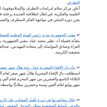
التطرف
أعلن مركز سلام لدراسات التطرف والإسلاموفوبيا، ال
العلمية والفكرية، في إطار انطلاقته الجديدة برعاية ف
يعزز دوره البحثي في مواجهة الفكر المتطرف والتصدي
مفتي الجمهورية يعزي رئيس الهيئة الوطنية للصحا
يتقدَّم فضيلة أ.د. نظير محمد عياد، مفتي الجمهورية، ر
العزاء وصادق المواساة، إلى سعادة المهندس، عبدال
شقيقته الكريمة.
بيان دار الإفتاء المصرية حول رؤية هلال شهر صفر لعام 
استطلعَت دارُ الإفتاءِ المصريةُ هلالَ شهرِ صفر لعام 
الثلاثاء التاسع والعشرين من شهر المحرم لعام ألفٍ وأر
شهر يوليو لعام ألفين وستة وعشرين ميلاديًّا بواسطة ال
خلال محاضرتها في دورة تأهيل المقبلين على الزوا
والوعي بأنماط الشخصية يمثلان المدخل الحقيقي لبن