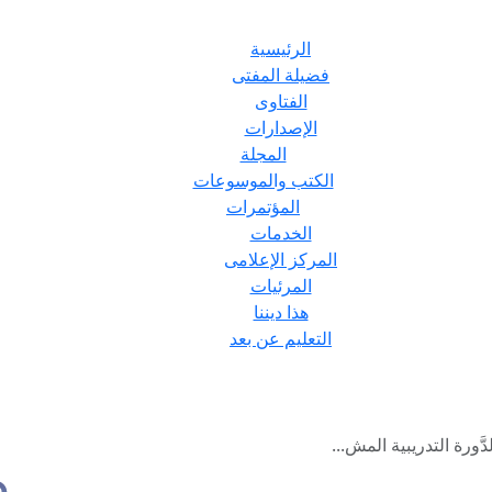
الرئيسية
فضيلة المفتى
الفتاوى
الإصدارات
المجلة
الكتب والموسوعات
المؤتمرات
الخدمات
المركز الإعلامى
المرئيات
هذا ديننا
التعليم عن بعد
َورة التدريبية المش...