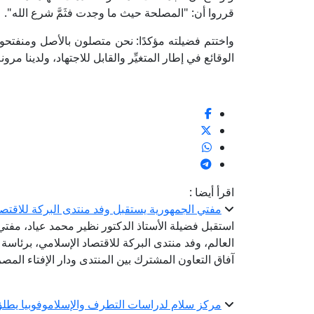
قرروا أن: "المصلحة حيث ما وجدت فثَمَّ شرع الله".
واختتم فضيلته مؤكدًا: نحن متصلون بالأصل ومنفتحون ع
الوقائع في إطار المتغيِّر والقابل للاجتهاد، ولدينا مرو
اقرأ أيضا :
مفتي الجمهورية يستقبل وفد منتدى البركة للاقتص
استقبل فضيلة الأستاذ الدكتور نظير محمد عياد، مفتي ا
العالم، وفد منتدى البركة للاقتصاد الإسلامي، برئاس
آفاق التعاون المشترك بين المنتدى ودار الإفتاء المصر
مركز سلام لدراسات التطرف والإسلاموفوبيا يطلق