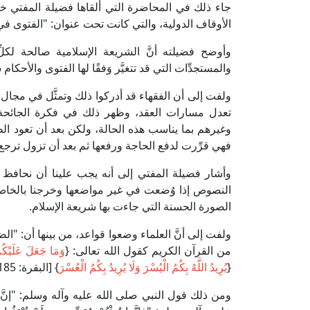
جاء ذلك في المحاضرة التي ألقاها فضيلة المفتي خل
الأوقاف الدولية، والتي كانت تحت عنوان: "الفتوى في
وأوضح فضيلته أنَّ الشريعة الإسلامية صالحة لك
والمستجدِّات التي قد تتغيَّر وَفقًا لها الفتوى والأحك
ولفت إلى أن الفقهاء قد أدركوا ذلك وتمثَّل في مجال ا
تعدل مسارات العقد، وظهر ذلك في فكرة الجائحة ا
وغيرهم بما يناسب هذه الحالة، ولكن بعد أن تعود ا
فهي قرِّرت لدفع الحاجة ورفعها ثم بعد أن تزول ترجع 
وأشار فضيلة المفتي إلى أنه يجب علينا أن نحافظ 
النصوص إذا وُضعت في غير مواضعها وخرجنا بالخاص
الصورة الحسنة التي جاءت بها شريعة الإسلام.
ولفت إلى أنَّ العلماء وضعوا قواعد، من بينها أن: "الضر
من القرآن الكريم كقول الله تعالى: {
وَمَا جَعَلَ عَلَيْك
{
يُرِيدُ اللَّهُ بِكُمُ الْيُسْرَ وَلَا يُرِيدُ بِكُمُ الْعُسْرَ
} [البقرة: 185].
ومن ذلك قول النبي صلى الله عليه وآله وسلم: "إنَّ هذا ا