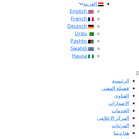
العربية
English
French
Deutsch
Urdu
Pashto
Swahili
Hausa
الرئيسية
فضيلة المفتى
الفتاوى
الإصدارات
الخدمات
المركز الإعلامى
المرئيات
هذا ديننا