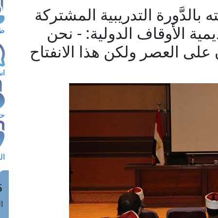
بالدَّورة التدريبية المشتركة
ية الأوقاف الدولية: - نحن
طل
لى العصر ولكن هذا الانفتاح
اس
حج
ال
م
الق