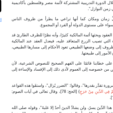
ال الدورة التدريبية المشتركة لأئمة مصر وفلسطين بأكاديمية
 زمن النوازل".
لِّ زمان ومكان كما أنها تراعي ما يطرأ من ظروف الناس
ا
ام سواء على مستوى الدولة أو الفرد أو المجموع.
لعقود وبحثها أئمة المالكية كثيرًا، وأنه نظرًا للظرف الطارئ قد
لتي تصيب الزرع المتعاقد عليه، فيعدل العقد عند المالكية
لظروف إلى وضعها الطبيعي تعود الأحكام إلى مسارها الطبيعي،
الأمور إلى طبيعتها.
على خطابنا قائمًا على الفهم الصحيح للنصوص الشرعية، لأن
 من خصوصه إلى العموم لأدى ذلك إلى الإفساد والإساءة إلى
ورة تقدَّر بقدرها"، وقالوا: "الضرر يُزال"، واستقَوا هذه القواعد
ُمْ فِي الدِّينِ مِنْ حَرَجٍ
} [الحج: 78]، وقال تعالى في آيات الصوم:
لدِّينَ يسرٌ، ولن يشادَّ الدينَ أحدٌ إلا غلبهُ"، وقوله صلى الله