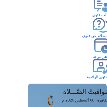
ب فتوى
تعلام عن فتوى
ز موعد
فتوى الهاتفية
َواقِيتُ الصَّـــلاة
اهرة · 08 أغسطس 2026 م