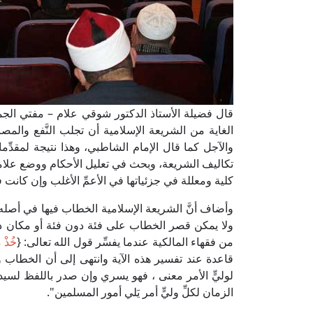
قال فضيلة الأستاذ الدكتور شوقي علام – مفتي الجمهور
الغاية من الشريعة الإسلامية أن تجلب النَّفع وال
والآجل كما قال الإمام الشاطبي، وهذا نتيجة لمقدِّ
تكاليف الشريعة، وبحث في تعليل الأحكام ووضع علام
كلية ومعللة في جزئياتها في الأعمِّ الأغلب وإن كانت 
وأضاف أنَّ الشريعة الإسلامية الخطاب فيها في أصله على
ولا يمكن قصر الخطاب على فئة دون فئة أو مكان دو
من فقهاء المالكية عندما يفسِّر قول الله تعالى: {
خُذْ م
قاعدة عند تفسير هذه الآية وانتهى إلى أن الخطاب و
لوليٍّ الأمر معنى ، فهو يسري وإن صدر باللفظ لسيدن
الزمان لكلِّ وليٍّ أمر يَلي أمور المسلمين".