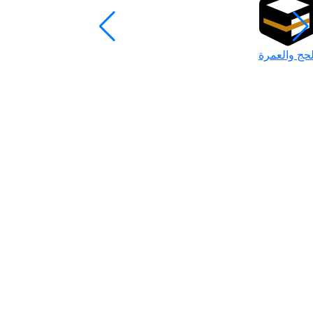
لحج والعمرة
رمضان