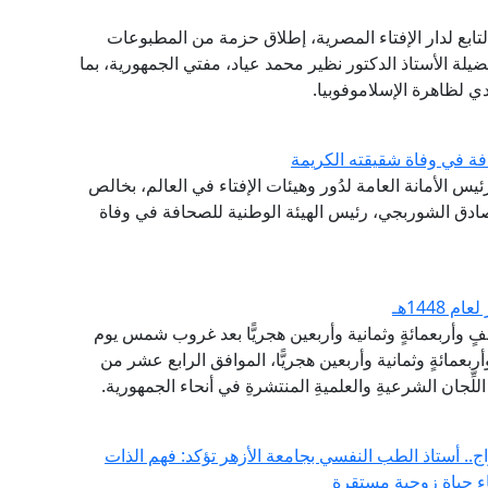
تابع لدار الإفتاء المصرية، إطلاق حزمة من المطبوعات
ضيلة الأستاذ الدكتور نظير محمد عياد، مفتي الجمهورية، بما
 لظاهرة الإسلاموفوبيا.
فة في وفاة شقيقته الكريمة
ئيس الأمانة العامة لدُور وهيئات الإفتاء في العالم، بخالص
صادق الشوربجي، رئيس الهيئة الوطنية للصحافة في وفاة
1448هـ
ألفٍ وأربعمائةٍ وثمانية وأربعين هجريًّا بعد غروب شمس يوم
بعمائةٍ وثمانية وأربعين هجريًّا، الموافق الرابع عشر من
لِّجان الشرعيةِ والعلميةِ المنتشرةِ في أنحاء الجمهورية.
ج.. أستاذ الطب النفسي بجامعة الأزهر تؤكد: فهم الذات
اء حياة زوجية مستقرة