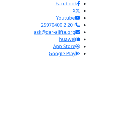
Facebook
X
Youtube
+20 2 25970400
ask@dar-alifta.org
huawei
App Store
Google Play