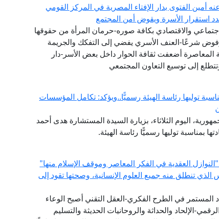
عنه أمين الفتوى بدار الإفتاء المصرية في المركز القومي
هدد استقرار الأسرة ويقوض أمن المجتمع
جتماعي والاقتصادي بكافة صوره-حرمان المرأة من حقوقها
مرفوض شرعًا-العنف الأسري يفضي إلى التفكك والجريمة
ة المعاصرة أضعفت ثقافة الحوار داخل بعض الأسر-دار
تتطلع إلى توسيع التعاون المجتمعي
ناسبة توليها رئاسة الهيئة رسميًّا..ويؤكد: تكامل المؤسسات
ن
هورية، اليوم الثلاثاء، بزيارة السيدة المستشارة هدى أحمد
ها بمناسبة توليها رسميًّا رئاسة الهيئة.
"النوازل العقدية في الفكر المعاصر وموقف الإسلام منها"
س الذي تنطلق منه جميع العلوم الإنسانية، وصحتها تقود إلى
دد المستمر في الطرح الفكري-العقل التقني أصبح الوعاء
لرقمي-الإلحاد والحداثة والروحانيات الحديثة والتسليم