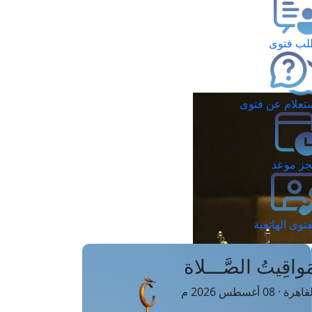
ب فتوى
تعلام عن فتوى
ز موعد
فتوى الهاتفية
َواقِيتُ الصَّـــلاة
اهرة · 08 أغسطس 2026 م