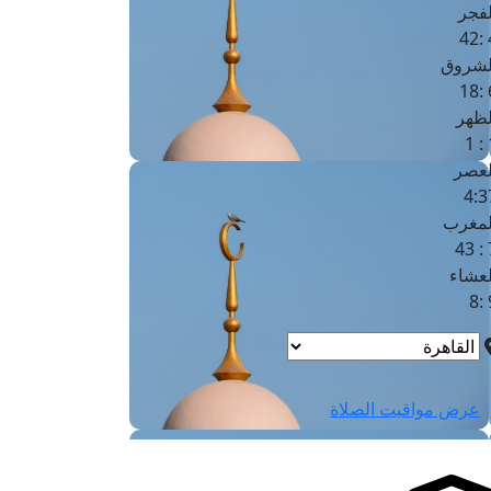
لفجر
4
لشروق
6
لظهر
1
لعصر
4:3
لمغرب
7 
لعشاء
9
عرض مواقيت الصلاة