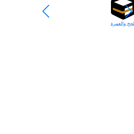
لحج والعمرة
رمضان