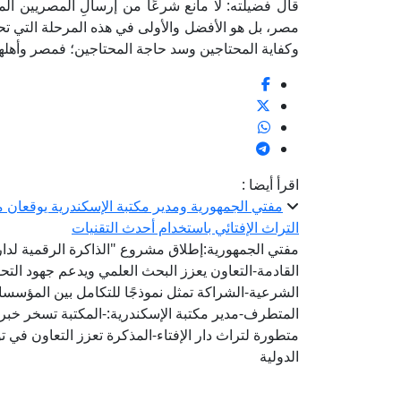
قال فضيلته: لا مانع شرعًا من إرسالِ المصريين ا
مصر، بل هو الأفضل والأولى في هذه المرحلة التي تحتا
وكفاية المحتاجين وسد حاجة المحتاجين؛ فمصر وأهلها أ
اقرأ أيضا :
مفتي الجمهورية ومدير مكتبة الإسكندرية يوقعان مذ
التراث الإفتائي باستخدام أحدث التقنيات
مفتي الجمهورية:إطلاق مشروع "الذاكرة الرقمية لدار ا
القادمة-التعاون يعزز البحث العلمي ويدعم جهود الت
الشرعية-الشراكة تمثل نموذجًا للتكامل بين المؤسس
المتطرف-مدير مكتبة الإسكندرية:-المكتبة تسخر خبرات
متطورة لتراث دار الإفتاء-المذكرة تعزز التعاون في 
الدولية