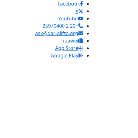
Facebook
X
Youtube
+20 2 25970400
ask@dar-alifta.org
huawei
App Store
Google Play