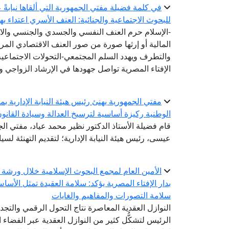
في كلمة فضيلة مفتي الجمهورية التي ألقاها نيابةً 
للبحوث الاجتماعية والجنائية: العنف الأسري اعتداء ي
-الإسلام حرم العنف النفسي والجسدي والجنسي والا
المالية أو إرثها صورة من صور العنف الاقتصادي ال
والتطرف ويهدد السلم المجتمعي-التحولات الاجتماعي
الإفتاء المصرية تواصل جهودها في الإرشاد الزواجي و
مفتي الجمهورية يهنئ رئيس هيئة النيابة الإدارية بم
الوطنية ركيزة أساسية لترسيخ العدالة وسيادة القانو
قام فضيلة الأستاذ الدكتور نظير محمد عياد، مفتي الجم
عيسى، رئيس هيئة النيابة الإدارية؛ لتقديم التهنئة لسيادت
الأمين العام لمجمع البحوث الإسلامية خلال ورشة 
بدار الإفتاء المصرية يؤكد: سلامة العقيدة تمثل الأسا
سلامة التصورات والمفاهيم والغايات
النوازل العقدية المعاصرة نتاج التحول الرقمي والتج
الرئيس لتشكُّل كثير من النوازل العقدية عبر الفضاء ا