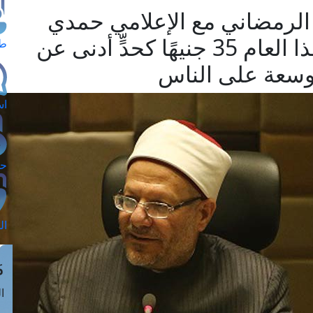
 الرمضاني مع الإعلامي حمدي
رزق: - قيمة زكاة الفطر لهذا العام 35 جنيهًا كحدٍّ أدنى عن
طل
وسعة على الناس
اس
حج
ال
م
الق