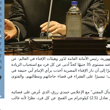
ا
 :42
ا
 :18
ا
 : 1
ا
7
ا
: 43
ورية، رئيس الأمانة العامة لدُور وهيئات الإفتاء في العالم- عن
ا
تقدير قيمة زكاة الفطر لهذا العام 1445هجريًّا لتكون عند مستوى 35 جنيهًا كحدٍّ أدنى عن كل فرد مع استحباب الزيادة
 :8
ا إلى أن دار الإفتاء المصرية أخذت برأي الإمام أبي حنيفة في
بوب؛ تيسيرًا على الفقراء في قضاء حاجاتهم ومطالبهم، والفتوى
اسأل المفتي" مع الإعلامي حمدي رزق، الذي عُرض على فضائية
صدى البلد، حيث أوضح فضيلته أن قيمة زكاة الفطر تعادل (2.5) كيلوجرام من القمح عن كل فرد، نظرًا لأنه غالب