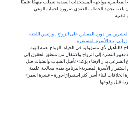
المعاصرة-مواجهة المستجدات العقدية تتطلب منهجًا علميًّا
ان بلغته-تجديد الخطاب العقدي ضرورة لحماية الوعي
لتقنية
العشرين من دورة المقبلين على الزواج.. ورئيس اللجنة
يق إلى بناء الأسرة المستقرة
 كالتأهيل لأي مسؤولية في الحياة- الزواج نعمة إلهية
تغيير النظرة إلى الزواج والانتقال من منطق الحقوق إلى
لشرعي بدار الإفتاء يؤكد:• تأهيل الشباب والفتيات قبل
 استقرار الأسرة المصرية-البرنامج يقدم معالجة علمية
 الخلافات لبناء أُسر أكثر استقرارًا-دورة «عشرة العمر»
رية قبل وقوعها