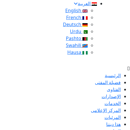
العربية
English
French
Deutsch
Urdu
Pashto
Swahili
Hausa
الرئيسية
فضيلة المفتى
الفتاوى
الإصدارات
الخدمات
المركز الإعلامى
المرئيات
هذا ديننا