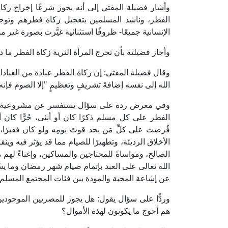
وأشار فضيلة المفتي إلى أنه يجوز شرعًا إخراج ز
الفطر، وناشد المسلمين بتعجيل زكاة فطرهم وتوجيهه
الإنسانية جميعًا- ظروفًا استثنائية غيَّرت بصورة غي
وأجاز فضيلته بأن تخرج المرأة الثرية زكاة الفطر ما 
وقال فضيلة المفتي: إن زكاة الفطر عبادة من العبادا
الله إلى نفسه إضافةَ تشريفٍ وتعظيمٍ "إلا الصوم فإنه 
وفي معرض رده على سؤال يستفسر عن مشروعية زكاة
الفطر على كل مسلم ذكرًا كان أو أنثى، حُرًّا كان أ
فُرضت على كلِّ مَن يجد قوتَ يومِه ولو كان فقيرًا، 
الأخلاق الرديئة، وتطهيرًا للصيام مما قد يؤثر فيه وين
الصالح، ومواساةً للمحتاجين والمساكين، وإغناءً لهم 
الله تعالى على العبد بإتمام صيام شهر رمضان وما يسّ
عن إشاعة المحبة والمودة بين فئات المجتمع المسلم.
وردًّا على سؤال يقول: هل يجوز للمصريين الموجودي
هم أحوج ما يكونون لهذه الأموال؟