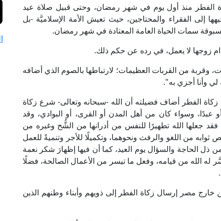
كاة الفطر منذ أول يوم في شهر رمضان، وحتى قبيل صلاة عيد
ا إلى الفقراء والمحتاجين، حيث تعيش الأمة الإسلاميَّة -بل
ر مسبوقة سمات الحياة العامة المعتادة في شهر رمضان.
ا
دام زوجها لا يعمل، في رده عن حكم ذلك.
ت، وقربة من القربات العظيمات؛ لارتباطها بالصوم الذي أضافه
لي وأنا أجزي به".
 الفطر أضاف فضيلته أن الله -سبحانه وتعالى- شرع زكاة
و عبدًا، وسواء كان من أهل المدن أو القرى، أو البوادي، وقد
فقد جعلها الله تطهيرًا للنفس من أدرانها من الشُّح وغيره من
قص ثوابه من اللغو والرفث ونحوهما، وتكميلًا للأجر وتنميةً للعمل
من ذل الحاجة والسؤال يوم العيد، كما أن فيها إظهارَ شكر نعمة
َر له الله من قيامه، وفعل ما تيسر من الأعمال الصالحة، فضلًا
ن خارج مصر إرسال زكاة الفطر إلى ذويهم وأبناء وطنهم الذين