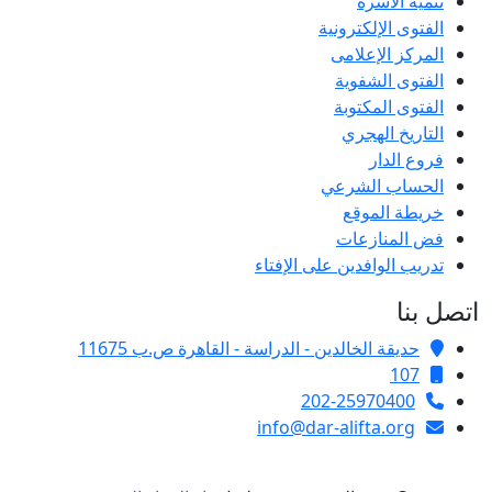
تنمية الأسرة
الفتوى الإلكترونية
المركز الإعلامى
الفتوى الشفوية
الفتوى المكتوبة
التاريخ الهجري
فروع الدار
الحساب الشرعي
خريطة الموقع
فض المنازعات
تدريب الوافدين على الإفتاء
اتصل بنا
حديقة الخالدين - الدراسة - القاهرة ص.ب 11675
107
202-25970400
info@dar-alifta.org