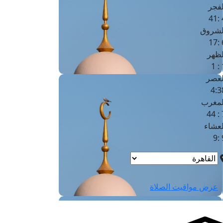
لفجر
4
لشروق
6
لظهر
1
لعصر
4:3
لمغرب
7 
لعشاء
9
عرض مواقيت الصلاة