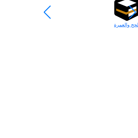
لحج والعمرة
رمضان