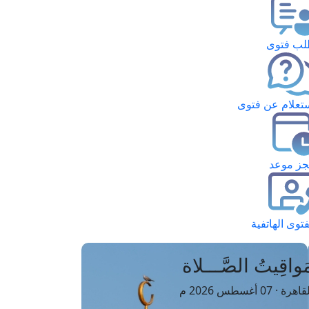
ب فتوى
تعلام عن فتوى
ز موعد
فتوى الهاتفية
َواقِيتُ الصَّـــلاة
اهرة · 07 أغسطس 2026 م