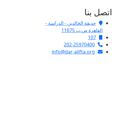
اتصل بنا
حديقة الخالدين - الدراسة -
القاهرة ص.ب 11675
107
202-25970400
info@dar-alifta.org