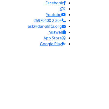
Facebook
X
Youtube
+20 2 25970400
ask@dar-alifta.org
huawei
App Store
Google Play