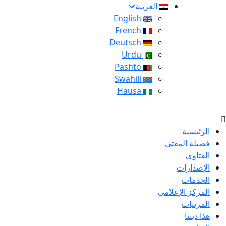
العربية
English
French
Deutsch
Urdu
Pashto
Swahili
Hausa
الرئيسية
فضيلة المفتى
الفتاوى
الإصدارات
الخدمات
المركز الإعلامى
المرئيات
هذا ديننا