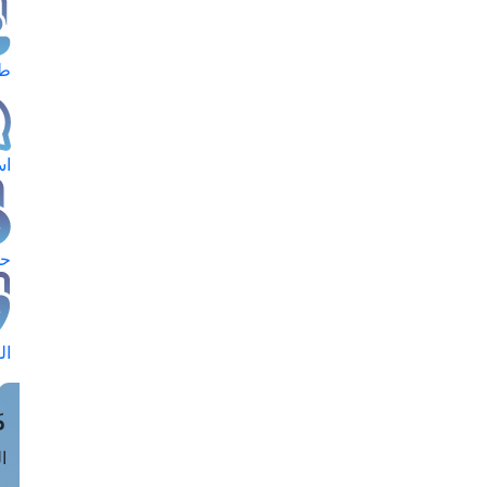
طل
اس
حج
ال
م
الق