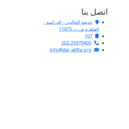
اتصل بنا
حديقة الخالدين - الدراسة -
القاهرة ص.ب 11675
107
202-25970400
info@dar-alifta.org