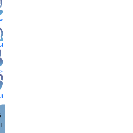
طل
اس
حج
ال
م
الق