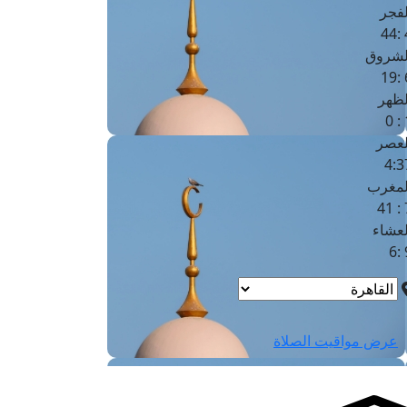
لفجر
4
لشروق
6
لظهر
1
لعصر
4:3
لمغرب
7 
لعشاء
9
عرض مواقيت الصلاة