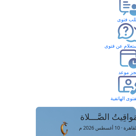
ب فتوى
تعلام عن فتوى
ز موعد
فتوى الهاتفية
َواقِيتُ الصَّـــلاة
اهرة · 10 أغسطس 2026 م