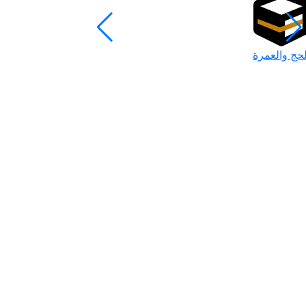
لحج والعمرة
رمضان