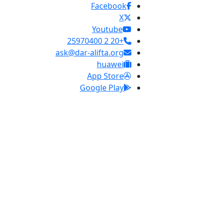
Facebook
X
Youtube
+20 2 25970400
ask@dar-alifta.org
huawei
App Store
Google Play