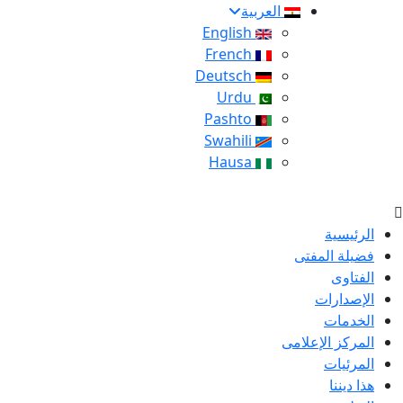
العربية
English
French
Deutsch
Urdu
Pashto
Swahili
Hausa
الرئيسية
فضيلة المفتى
الفتاوى
الإصدارات
الخدمات
المركز الإعلامى
المرئيات
هذا ديننا