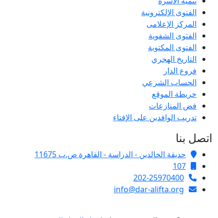
تنمية الأسرة
الفتوى الإلكترونية
المركز الإعلامى
الفتوى الشفوية
الفتوى المكتوبة
التاريخ الهجري
فروع الدار
الحساب الشرعي
خريطة الموقع
فض المنازعات
تدريب الوافدين على الإفتاء
اتصل بنا
حديقة الخالدين - الدراسة - القاهرة ص.ب 11675
107
202-25970400
info@dar-alifta.org