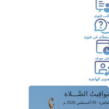
ب فتوى
تعلام عن فتوى
ز موعد
فتوى الهاتفية
َواقِيتُ الصَّـــلاة
اهرة · 09 أغسطس 2026 م