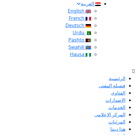
العربية
English
French
Deutsch
Urdu
Pashto
Swahili
Hausa
الرئيسية
فضيلة المفتى
الفتاوى
الإصدارات
الخدمات
المركز الإعلامى
المرئيات
هذا ديننا