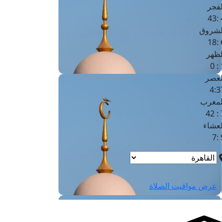
لفجر
4
لشروق
6
لظهر
1
لعصر
4:3
لمغرب
7 
لعشاء
9
عرض مواقيت الصلاة