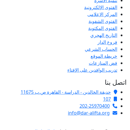
تنمية الأسرة
الفتوى الإلكترونية
المركز الإعلامى
الفتوى الشفوية
الفتوى المكتوبة
التاريخ الهجري
فروع الدار
الحساب الشرعي
خريطة الموقع
فض المنازعات
تدريب الوافدين على الإفتاء
اتصل بنا
حديقة الخالدين - الدراسة - القاهرة ص.ب 11675
107
202-25970400
info@dar-alifta.org