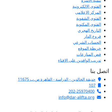
تنمية الأسرة
الفتوى الإلكترونية
المركز الإعلامى
الفتوى الشفوية
الفتوى المكتوبة
التاريخ الهجري
فروع الدار
الحساب الشرعي
خريطة الموقع
فض المنازعات
تدريب الوافدين على الإفتاء
اتصل بنا
حديقة الخالدين - الدراسة - القاهرة ص.ب 11675
107
202-25970400
info@dar-alifta.org