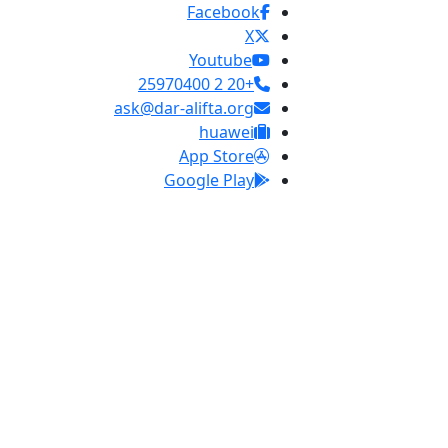
Facebook
X
Youtube
+20 2 25970400
ask@dar-alifta.org
huawei
App Store
Google Play