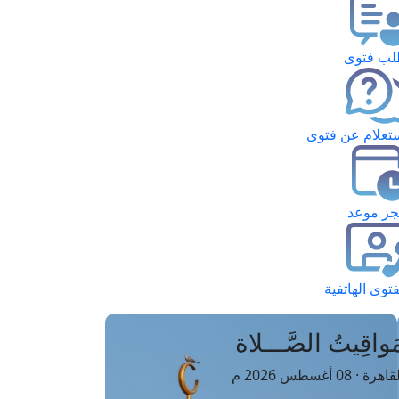
ب فتوى
تعلام عن فتوى
ز موعد
فتوى الهاتفية
َواقِيتُ الصَّـــلاة
اهرة · 08 أغسطس 2026 م