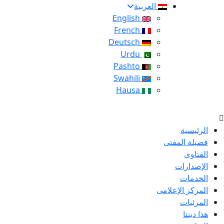
العربية
English
French
Deutsch
Urdu
Pashto
Swahili
Hausa
الرئيسية
فضيلة المفتى
الفتاوى
الإصدارات
الخدمات
المركز الإعلامى
المرئيات
هذا ديننا