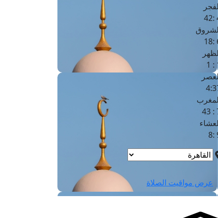
لفجر
4
لشروق
6
لظهر
1
لعصر
4:3
لمغرب
7 
لعشاء
9
عرض مواقيت الصلاة