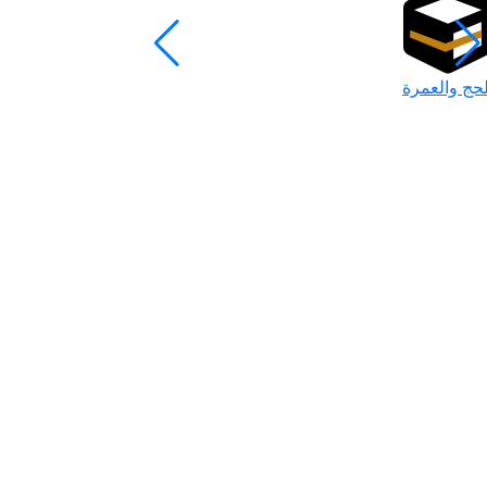
لحج والعمرة
رمضان