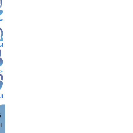
طل
اس
حج
ال
م
الق