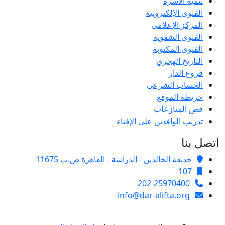
تنمية الأسرة
الفتوى الإلكترونية
المركز الإعلامى
الفتوى الشفوية
الفتوى المكتوبة
التاريخ الهجري
فروع الدار
الحساب الشرعي
خريطة الموقع
فض المنازعات
تدريب الوافدين على الإفتاء
اتصل بنا
حديقة الخالدين - الدراسة - القاهرة ص.ب 11675
107
202-25970400
info@dar-alifta.org