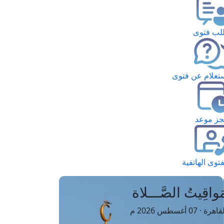
ب فتوى
تعلام عن فتوى
ز موعد
فتوى الهاتفية
َواقِيتُ الصَّـــلاة
اهرة · 07 أغسطس 2026 م