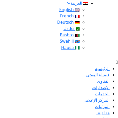
العربية
English
French
Deutsch
Urdu
Pashto
Swahili
Hausa
الرئيسية
فضيلة المفتى
الفتاوى
الإصدارات
الخدمات
المركز الإعلامى
المرئيات
هذا ديننا