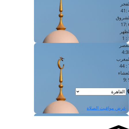
لفجر
4
لشروق
6
لظهر
1
لعصر
4:3
لمغرب
7 
لعشاء
9
عرض مواقيت الصلاة