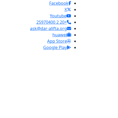
Facebook
X
Youtube
+20 2 25970400
ask@dar-alifta.org
huawei
App Store
Google Play