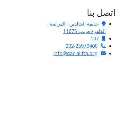
اتصل بنا
حديقة الخالدين - الدراسة -
القاهرة ص.ب 11675
107
202-25970400
info@dar-alifta.org