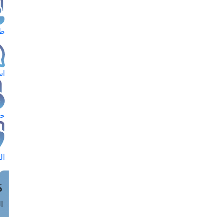
طل
اس
حج
ال
م
الق