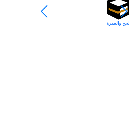
لحج والعمرة
رمضان