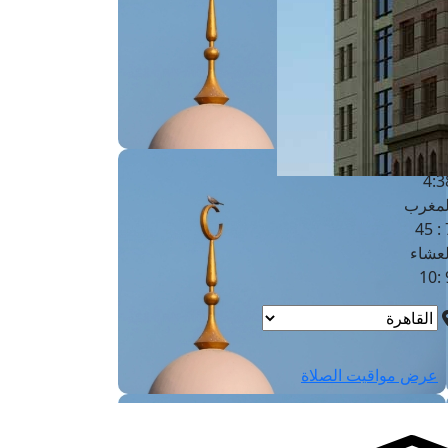
لفجر
4
لشروق
6
لظهر
1
لعصر
4:3
لمغرب
7 
لعشاء
9
عرض مواقيت الصلاة