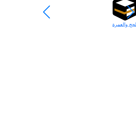
لحج والعمرة
رمضان