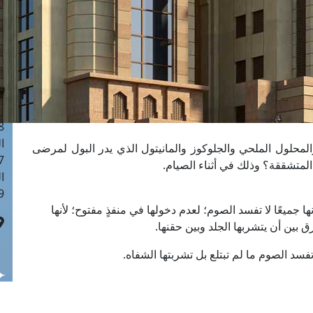
ا
 :40
ا
 :17
ا
 : 1
ا
8
ا
لمحلول الملحي والجلوكوز والمانيتول الذي يدر البول لمرضى
: 45
لمتشققة؟ وذلك في أثناء الصيام.
ا
 :10
ها جميعًا لا تفسد الصوم؛ لعدم دخولها في منفذٍ مفتوح؛ لأنها
فرق بين أن يتشربها الجلد وبين حقنها.
 تفسد الصوم ما لم تبتلع بل تشربتها الشفاه.