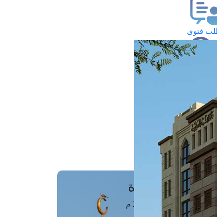
ب فتوى
تعلام عن فتوى
ز موعد
فتوى الهاتفية
َواقِيتُ الصَّـــلاة
اهرة · 06 أغسطس 2026 م