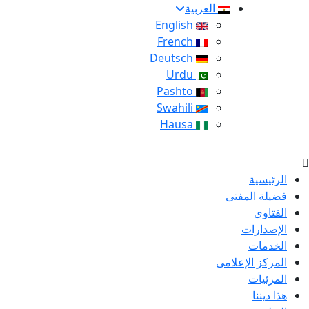
العربية
English
French
Deutsch
Urdu
Pashto
Swahili
Hausa
الرئيسية
فضيلة المفتى
الفتاوى
الإصدارات
الخدمات
المركز الإعلامى
المرئيات
هذا ديننا