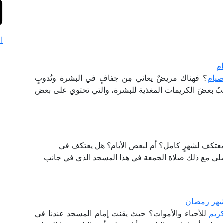
ا
ام
لصيام
؟ فهناك مريضٌ يعاني مِن جفافٍ في البشرة ونُدوبٍ
يبُ بعضَ الكريمات المغذية للبشرة، والتي تحتوي على بعض
 يعتكف لشهرٍ كامل؟ أم لبعض الأيام؟ هل يعتكف في
صلي مع ذلك صلاة الجمعة في هذا المسجد الذي في جانب
 شهر رمضان
ريم
للأحياء والأموات؟ حيث يقنت إمام المسجد عندنا في