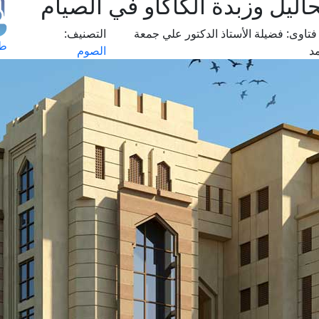
ليل وزبدة الكاكاو في الصيام
فتاوى:
فضيلة الأستاذ الدكتور علي جمعة
التصنيف:
طل
د
الصوم
اس
حج
ال
م
الق