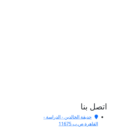
اتصل بنا
حديقة الخالدين - الدراسة -
القاهرة ص.ب 11675