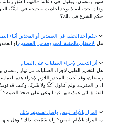
شهر رمضان، ويقول في دعائه: «اللهم أعتق رقابنا ورق
وذلك بحجة أنه لا توجد أحاديث صحيحة في السُّنَّة النب
حكم الشرع في ذلك؟
حكم أخذ الحقنة في العضدين أو الفخذين أثناء الصي
هل
الاحتقان بالحقنة المعروفة في العضدين
أو الفخذي
أثر التخدير لإجراء العمليات على الصيام
هل التخدير الطبي لإجراء العمليات في نهار رمضان ي
رمضان، وقد أخذت المخدر اللازم لإجراء هذه العملية 
أذان المغرب، ولم أتناول أكلًا ولا شُربًا، وكنت قد نو
الفترة التي غبتُ فيها عن الوعي على صحة الصوم؟ أفي
المراد بالأيام البيض وأصل تسميتها بذلك
ما المراد بالأيام البيض؟ ولمَ سُمّيت بذلك؟ وهل منها