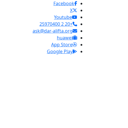
Facebook
X
Youtube
+20 2 25970400
ask@dar-alifta.org
huawei
App Store
Google Play