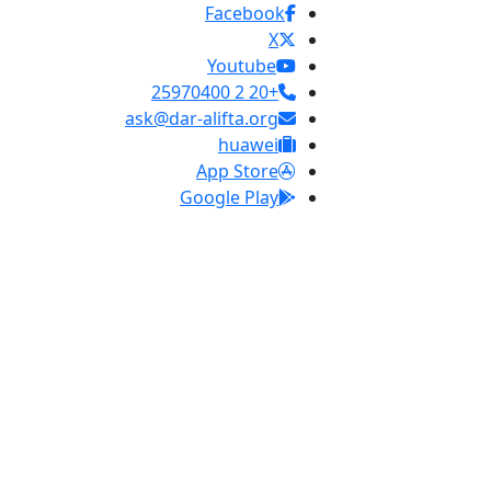
Facebook
X
Youtube
+20 2 25970400
ask@dar-alifta.org
huawei
App Store
Google Play