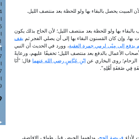
ا
أن المبيت يحصل بالبقاء بها ولو للحظة بعد منتصف الليل.
 :44
ا
 :19
البقاء بها ولو للحظة بعد منتصف الليل؛ لأن الحاج بذلك يكون
ا
بها، وإن كان المَسنون البقاء بها إلى أن يصلي الفجر ثم
يقف
 : 0
م يدفع إلى مِنًى لرمي جمرة العقبة
، وورد في الحديث أن النبي
ا
حاب الأعمال بالدفع بعد منتصف الليل؛ تخفيفًا عليهم، ورعايةً
7
الزحام؛ روى البخاري عن
ابْنِ عَبَّاسٍ رضي الله عنهما
قال: "أَنَا
ا
َةِ فِي ضَعَفَةِ أَهْلِهِ".
: 41
ا
 :6
ت لأداء
فريضة الحج
، وداهمها الحيض قبل طواف الإفاضة،