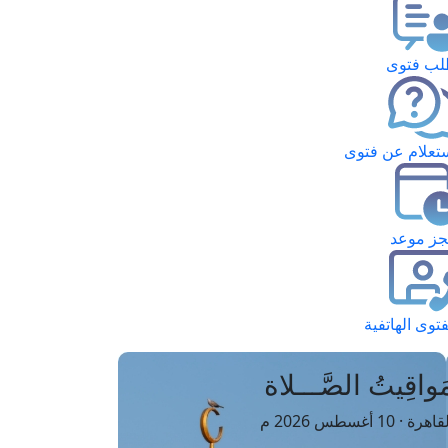
ب فتوى
تعلام عن فتوى
ز موعد
فتوى الهاتفية
َواقِيتُ الصَّـــلاة
اهرة · 10 أغسطس 2026 م