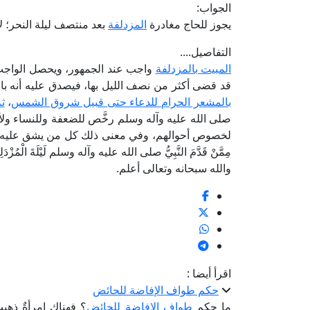
الجواب:
يجوز للحاج مغادرة
المزدلفة
بعد منتصف ليلة النحر؛ ل
التفاصيل....
المبيت بالمزدلفة
واجب عند الجمهور، ويحصل الواجب ب
قد قضى أكثر من نصف الليل بها، فيصدق عليه أنه بات 
بالمشعر الحرام للدعاء حتى قبيل شروق الشمس
،
ث
صلى الله عليه وآله وسلم رخَّص للضعفة وللنساء ولأص
لخصوص أحوالهم، وفي معنى ذلك كل من يشق عليه 
مِمَّنْ قَدَّمَ النَّبِيُّ صلى الله عليه وآله وسلم لَيْلَةَ الْمُزْدَلِف
والله سبحانه وتعالى أعلم.
اقرأ أيضا :
حكم طواف الإفاضة للحائض
ما حكم
طواف الإفاضة للحائض
؟ فهناك امرأةٌ ذهب