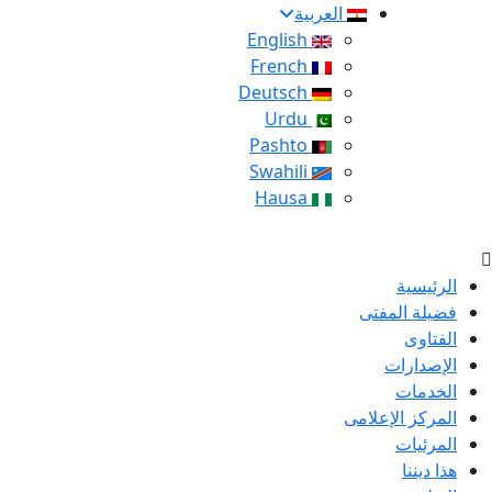
العربية
English
French
Deutsch
Urdu
Pashto
Swahili
Hausa
الرئيسية
فضيلة المفتى
الفتاوى
الإصدارات
الخدمات
المركز الإعلامى
المرئيات
هذا ديننا