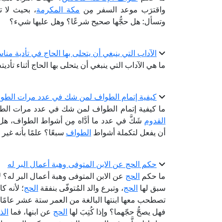
واقترَب موعد السفر مِن
مكة المكرمة
، بحيث لا ت
وتسأل: هل حجُّها صحيح شرعًا؟ وهل عليها شيء؟
الآداب التي ينبغي أن يتحلى بها الحاج في تأدية منا
ما هي الآداب التي ينبغي أن يتحلى بها الحاج أثناء تأدي
كيفية إتمام الطواف لمن شك في عدد مرات الطو
ما كيفية إتمام الطواف لمن شك في عدد مرات الطو
القدوم
شَكَّ في عدد ما أدَّاه مِن أشواط الطواف، هل طاف
أن يفعل لتكملة أشواط
الطواف
سبعًا؟ علمًا بأنه غير
حكم الحج عن الابن المتوفى وهبة أعمال البر له
ما حكم
الحج
عن الابن المتوفى وهبة أعمال البر له؟ لأن 
سبق لها
الحج
، وتبرع والد المُتوفّى بنفقة
الحج
؛ لأنه ك
تصطحب معها ابنتها البالغة من العمر ستة عشر عامًا، 
فهل يصحُّ حجّهما؟ وإذا كُتِبَ لها
الحج
عن ابنها، فما
الذ