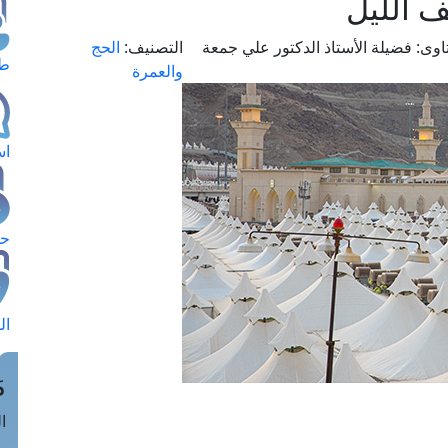
ف الليل
اوى:
فضيلة الأستاذ الدكتور علي جمعة
التصنيف:
الحج
طل
والعمرة
اس
حج
ال
م
الق