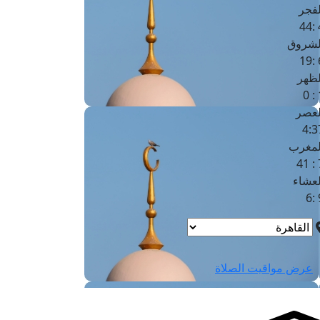
لفجر
4
لشروق
6
لظهر
1
لعصر
4:3
لمغرب
7 
لعشاء
9
عرض مواقيت الصلاة