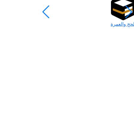
لحج والعمرة
رمضان