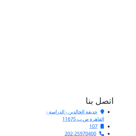
اتصل بنا
حديقة الخالدين - الدراسة -
القاهرة ص.ب 11675
107
202-25970400