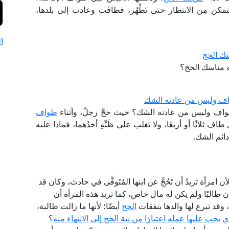
تمكن مِن الانتظار حتى تَطْهُر، فطافَت وعادت إلى بلدها،
ا
سك الحج
ته مناسك الحج؟
اف وليس من عادته الشك
اف وليس من عادته الشك؟ حيث حجَّ رجلٌ، وأثناء
طواف
 ثلاثًا أو أربعًا، ولا يَغلب على ظَنِّهِ أحدُهما، فماذا عليه
 دائم الشك.
امرأة تريدُ أن تَحُجَّ عن ابنها المُتَوفَّى في حادث، وكان قد
ان طالبًا ولم يكن له مال خاص، كما تريد هذه المرأة أن
وقد تبرع لها والدها بنفقات
الحج
أيضًا؛ لأنها ما زالت طالبة،
ي يجب عليها عمله اعتبارًا من نية الحج إلى الانتهاء منه
؟