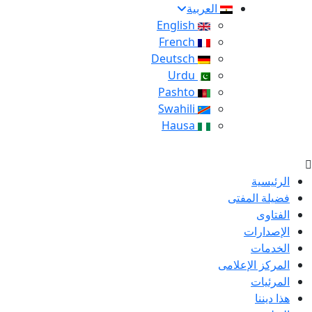
العربية
English
French
Deutsch
Urdu
Pashto
Swahili
Hausa
الرئيسية
فضيلة المفتى
الفتاوى
الإصدارات
الخدمات
المركز الإعلامى
المرئيات
هذا ديننا