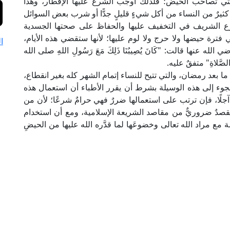
التي تصاحب الحيض؛ فلذلك أوجب الشرع عليها الإفطار، وهذا
ثيرٌ من النساء من أكل شيءٍ قليلٍ جدًّا أو شرب بعض السوائل
شرع الشريف في التخفيف عليها والحفاظ على صحتها الجسدية
ترة حيضها ولا حرج ولا لوم عليها؛ لأنها ستقضي هذه الأيام،
ا
نها قالت: "كَانَ يُصِيبُنَا ذَلِكَ مَعَ رَسُولِ اللهِ صلى الله
ِ الصَّلاةِ" متفقٌ عليه.
ما بعد رمضان، والتي تتيح للنساء إتمام الشهر كله بغير انقطاع،
للجوء إلى هذه الوسيلة بشرط أن يقرر الأطباء أن استعمال هذه
آجلًا، فإن ترتب على استعمالها ضررٌ فهي حرامٌ شرعًا؛ لأن من
قصدٌ ضروريٌّ من مقاصد الشريعة الإسلامية، ومع أن استخدام
ة مع مراد الله تعالى وخضوعَها لما قدَّره الله عليها من الحيضِ