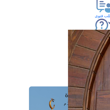
ب فتوى
تعلام عن فتوى
ز موعد
فتوى الهاتفية
َواقِيتُ الصَّـــلاة
اهرة · 09 أغسطس 2026 م