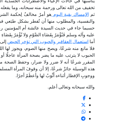
يناسبها في حالات الإعياء والاضطرابات الجسدية 
تخفيف من الله تعالى ورحمة منه سبحانه، وما يفعله ك
ثم
الإمساك بقية اليوم
هو أمرٌ مخالفٌ لِحكمة ال
والنفسية، والمطلوب منها أن تُفطر بشكل طبَعي في ف
حسبما جاء في حديث السيدة عائشة أم المؤمنين رضي الله ع
عليه وآله وسلم فَنُؤْمَرُ بِقَضَاءِ الصَّوْمِ وَلا نُؤْمَرُ بِقَضَاء
أما
استعمال العقاقير والحبوب التي تؤخر الحيض
إلى 
فلا مانع منه شرعًا، ويصح منها الصوم، ويجوز لها ا
الحبوب لا يترتب عليه ما يضر بصحة المرأة عاجلًا أو 
المقرر شرعًا أنه لا ضرر ولا ضرار، وحفظ الصحة م
هذه الوسيلة جائزٌ شرعًا، إلا أن وقوفَ المرأة المسلم
ووجوبِ الإفطار أثناءه أَثْوَبُ لها وأعظَمُ أجرًا.
والله سبحانه وتعالى أعلم.