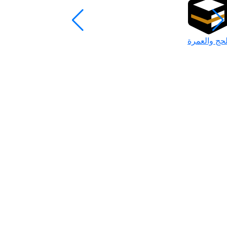
لحج والعمرة
رمضان