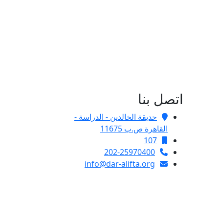
اتصل بنا
حديقة الخالدين - الدراسة -
القاهرة ص.ب 11675
107
202-25970400
info@dar-alifta.org