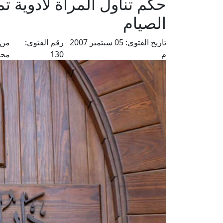
حكم تناول المرأة لأدوية ت
الصيام
تاريخ الفتوى:
05 سبتمبر 2007
رقم الفتوى:
من 
م
130
محم