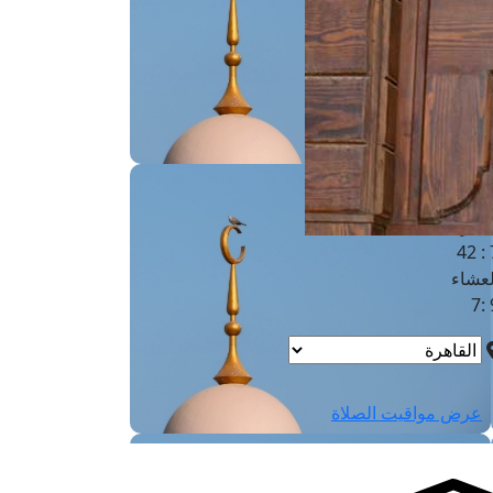
لفجر
4
لشروق
6
لظهر
1
لعصر
4:3
لمغرب
7 
لعشاء
9
عرض مواقيت الصلاة