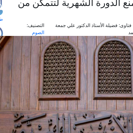
منع الدورة الشهرية لتتمكن من
طل
فتاوى:
فضيلة الأستاذ الدكتور علي جمعة
التصنيف:
د
الصوم
اس
حج
ال
م
الق