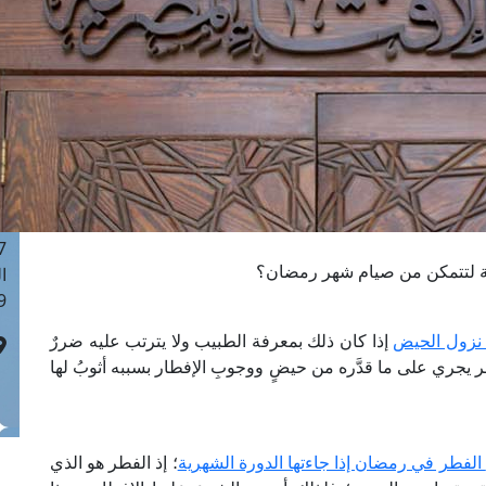
ا
 :43
ا
 :18
ا
 : 0
ا
7
ا
: 42
رية لتتمكن من صيام شهر رمضان؟
ا
 :7
ع نزول الحيض
إذا كان ذلك بمعرفة الطبيب ولا يترتب عليه ضررٌ
 يجري على ما قدَّره من حيضٍ ووجوبِ الإفطار بسببه أثوبُ لها
الفطر في رمضان إذا جاءتها الدورة الشهرية
؛ إذ الفطر هو الذي