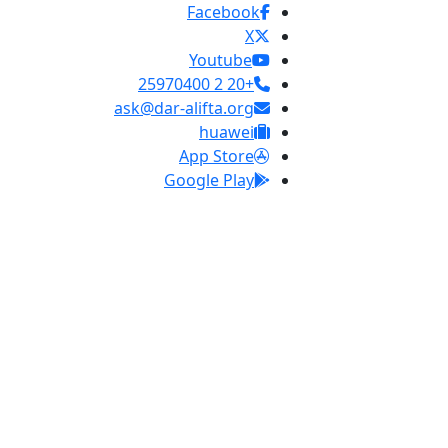
Facebook
X
Youtube
+20 2 25970400
ask@dar-alifta.org
huawei
App Store
Google Play