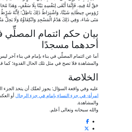
حَقَّ لَهُ فِيهِ، فَإِنَّمَا أَبْقَى لِنَفْسِهِ بَيْتًا بِلَا سَقْفٍ، وَهَذَا مُح
رُؤوسِ حِيطَانِهِ شَيْئًا، وَاشْتِرَاطُ ذَلِكَ بَاطِلٌ؛ لِأَنَّهُ شَرْطٌ ل
مَتَى شَاءَ، وَفِي ذَلِكَ هَدْمُ الْمَسْجِدِ وَانْكِفَاؤُهُ وَلَا يَحِلُّ مَنْعُ
بيان حكم ائتمام المصلِّي ف
أحدهما مسجدًا
أما عن ائتمام المصلِّي في بناء بإمام في بناء آخر لي
والمشاهدة فلا تصح في مثل تلك الحال القدوة؛ كما ق
الخلاصة
عليه وفي واقعة السؤال: يجوز لعمِّك أن يتخذ الجزء
امرأة- في جزء النساء بإمام في جزء الرجال
أو العكس
والمشاهدة.
والله سبحانه وتعالى أعلم.