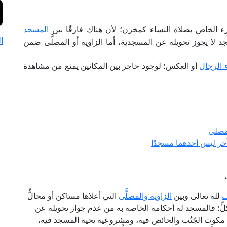
جزء الخاص بصلاة النساء كمخزن؛ لأن هناك فارقًا بين
المسجد
ا
جد لا يجوز تحويله عن المسجدية، أما الزاوية أو المصلَّى ضمن
 الرجال
أو العكس؛ لوجود حاجز بين المكانين يمنع من مشاهدة
لمصلى
 آخر ليس أحدهما مسجدًا
ف
لله تعالى وبين
الزاوية والمصلَّى
التي أعلاها مساكن أو محالُّ
لٍّ؛ فالمسجد له أحكامه الخاصة به من عدم جواز تحويله عن
 مكوث الجُنُب والحائض فيه، ومشروعية تحية المسجد فيه،