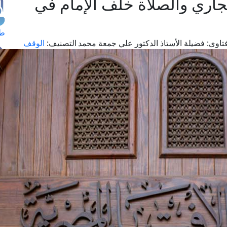
اري والصلاة خلف الإمام في
طل
تاوى:
فضيلة الأستاذ الدكتور علي جمعة محمد
التصنيف:
الوقف
اس
حج
ال
م
الق