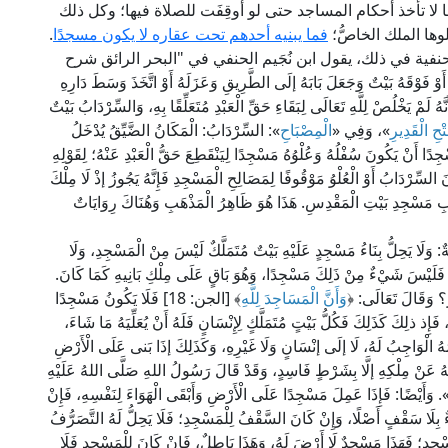
ا لا تأخذ أحكام المساجد حتى لو أُوقِفَت للصلاة فيها؛ وكل ذلك
ها الملك الخاصُّ؛
فما يبنيه أحدهم تحت عقاره لا يكون مسجدًا
.
الحنفية في ذلك، يقول ابن نُجَيم الحنفي في "البحر الرائق شرح
َوْقَهُ بَيْتٌ وَجَعَلَ بَابَهُ إلَى الطَّرِيقِ وَعَزَلَهُ أَوْ اتَّخَذَ وَسَطَ دَارِهِ
هُ لَمْ يَخْلُصْ لِلَّهِ تَعَالَى لِبَقَاءِ حَقِّ الْعَبْدِ مُتَعَلِّقًا بِهِ، وَالسِّرْدَابُ بَيْتٌ
تْحِ الْقَدِيرِ
»، وَفِي «
الْمِصْبَاحِ
»: السِّرْدَابُ: الْمَكَانُ الضَّيِّقُ يُدْخَلُ
ا أَنْ يَكُونَ سُفْلُهُ وَعُلْوُهُ مَسْجِدًا لِيَنْقَطِعَ حَقُّ الْعَبْدِ عَنْهُ؛ لِقَوْلِهِ
َا كَانَ السِّرْدَابُ أَوْ الْعُلْوُ مَوْقُوفًا لِمَصَالِحِ الْمَسْجِدِ فَإِنَّهُ يَجُوزُ إذْ لَا مِلْكَ
َابِ مَسْجِدِ بَيْتِ الْمَقْدِسِ. هَذَا هُوَ ظَاهِرُ الْمَذْهَبِ وَهُنَاكَ رِوَايَاتٌ
ُّ بِنَاءُ مَسْجِدٍ عَلَيْهِ بَيْتٌ مُتَمَلَّكٌ لَيْسَ مِنْ الْمَسْجِدِ، وَلَا
ِكَ فَلَيْسَ شَيْءٌ مِنْ ذَلِكَ مَسْجِدًا، وَهُوَ بَاقٍ عَلَى مِلْكِ بَانِيهِ كَمَا كَانَ.
قِرُّ؟ وَقَالَ تَعَالَى: ﴿
وَأَنَّ الْمَسَاجِدَ لِلَّهِ
﴾ [الجن: 18] فَلَا يَكُونُ مَسْجِدًا
إِذ ذلِكَ كَذَلِكَ فَكُلُّ بَيْتٍ مُتَمَلَّكٍ لِإِنْسَانٍ فَلَهُ أَنْ يُعَلِّيَهُ مَا شَاءَ،
مُهُ الْوَاجِبُ لَهُ، لَا إلَى إنْسَانٍ وَلَا غَيْرِهِ، وَكَذَلِكَ إذَا بَنى عَلَى الْأَرْضِ
ْهُ عَنْ مِلْكِهِ إلَّا بِشَرْطٍ فَاسِدٍ، وَقَدْ قَالَ رَسُولُ اللهِ صَلَّى اللهُ عَلَيْهِ
. وَأَيْضًا: فَإِذَا عَمِلَ مَسْجِدًا عَلَى الْأَرْضِ وَأَبْقَى الْهَوَاءَ لِنَفْسِهِ، فَإِنْ
 بِلَا سَقْفٍ أَصْلًا، وَإِنْ كَانَ السَّقْفُ لِلْمَسْجِدِ؛ فَلَا يَحِلُّ لَهُ التَّصَرُّفُ
َسْجِدِ؛ فَهَذَا مَسْجِدٌ لَا أَرْضَ لَهُ، وَهَذَا بَاطِلٌ، فَإِنْ كَانَ لِلْمَسْجِدِ فَلَا