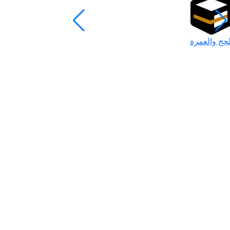
لحج والعمرة
رمضان