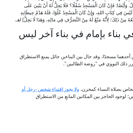
َالٌ. وَأَيْضًا: فَإِنْ كَانَ الْمَسْجِدُ سُفْلًا؟ فَلَا يَحِلُّ لَهُ أَنْ يَبْنِيَ عَلَى
َيْسَ فِي كِتَابِ اللهِ، وَإِنْ كَانَ الْمَسْجِدُ عُلْوًا، فَلَهُ هَدْمُ حِيطَانِهِ
هُ مِنْ ذَلِكَ؛ لِأَنَّهُ مَنْعٌ لَهُ مِنْ التَّصَرُّفِ فِي مَالِهِ، وَهَذَا لَا يَحِلُّ] اهـ.
ي بناء بإمام في بناء آخر ليس
س أحدهما مسجدًا، وقد حال بين البناءين حائل يمنع الاستطراق
رر ذلك النووي في "روضة الطالبين".
 الخاص بصلاة النساء كمخزن،
ولا يجوز اقتداء شخص -رجل أو
؛ لوجود الحاجز بين المكانين المانعِ من الاستطراق