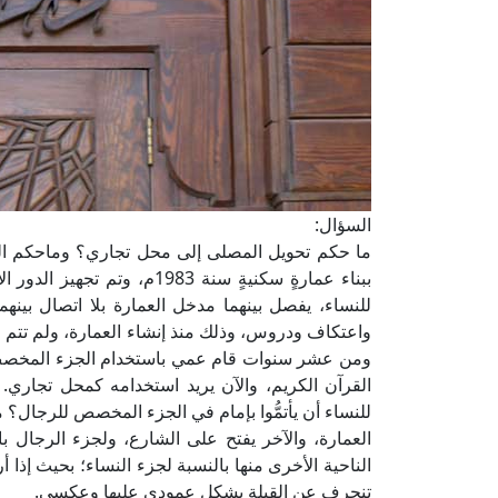
السؤال:
ما حكم تحويل المصلى إلى محل تجاري؟ وماحكم ال
ببناء عمارةٍ سكنيةٍ سنة 983
للنساء، يفصل بينهما مدخل العمارة بلا اتصال بينهم
واعتكاف ودروس، وذلك منذ إنشاء العمارة، ولم تتم ا
ومن عشر سنوات قام عمي باستخدام الجزء المخصص
القرآن الكريم، والآن يريد استخدامه كمحل تجار
للنساء أن يأتمُّوا بإمام في الجزء المخصص للرجال؟ م
العمارة، والآخر يفتح على الشارع، ولجزء الرجال ب
الناحية الأخرى منها بالنسبة لجزء النساء؛ بحيث إذا أر
تنحرف عن القِبلة بشكل عمودي عليها وعكسي.