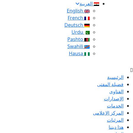
العربية
English
French
Deutsch
Urdu
Pashto
Swahili
Hausa
الرئيسية
فضيلة المفتى
الفتاوى
الإصدارات
الخدمات
المركز الإعلامى
المرئيات
هذا ديننا