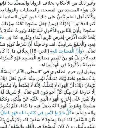
وغير ذلك من الأحكام، بخلاف الزوايا والمصلَّيات؛ فإنه
لأن هواء المسجد من المسجد، والمصليات والزوايا يعلو
وكُتُبُ أهل العلم تَنُصُّ على ذلك؛ فمن نُقول السادة 
كنز الدقائق": [قَوْلُهُ: (وَمَنْ جَعَلَ مَسْجِدًا تَحْتَهُ سِرْدَابٌ أَوْ ف
مَسْجِدًا وَأَذِنَ لِلنَّاسِ بِالدُّخُولِ فَلَهُ بَيْعُهُ وَيُورَثُ عَنْهُ)؛ لِأَنَّ
يُتَّخَذُ تَحْتَ الْأَرْضِ لِغَرَضِ تَبْرِيدِ الْمَاءِ وَغَيْرِهِ، كَذَا فِي «
فَ
فِيهِ، وَالْجَمْعُ سَرَادِيبُ. اهـ. وَحَاصِلُهُ أَنَّ شَرْطَ كَوْنِهِ مَسْجِدً
تَعَالَى ﴿
وَأَنَّ الْمَسَاجِدَ للهِ
﴾ [الجن: 18] بِخِلَافِ مَا إذ
فِيهِ لِأَحَدٍ بَلْ هُوَ مِنْ تَتْمِيمِ مَصَالِحِ الْمَسْجِدِ فَهُوَ كَسِرْد
ضَعِيفَةٌ مَذْكُورَةٌ فِي الْهِدَايَةِ] اهـ.
ويقول ابن حزم الظاهري في "المحلَّى بالآثار": [مَسْأَلَةٌ: وَلَا يَحِل
بِنَاءُ مَسْجِدٍ تَحْتَهُ بَيْتٌ مُتَمَلَّكٌ لَيْسَ مِنْهُ، فَمَنْ فَعَلَ ذَل
بُرْهَانُ ذَلِكَ: أَنَّ الْهَوَاءَ لَا يُتَمَلَّكُ، لِأَنَّهُ لَا يُضْبَطُ وَلَا يَسْتَ
إلَّا خَارِجًا عَنْ مِلْكِ كُلِّ أَحَدٍ دُونَ اللهِ تَعَالَى لَا شَرِيكَ لَهُ، فَ
وَلَا يَقْدِرُ عَلَى إخْرَاجِ الْهَوَاءِ الَّذِي عَلَيْهِ عَنْ مِلْكِهِ، وَحُكْ
مَسْجِدًا وَشَرَطَ الْهَوَاءَ لَهُ يَعْمَلُ فِيهِ مَا شَاءَ، فَلَمْ يُخْرِج
وآله وَسَلَّمَ: «
كُلُّ شَرْطٍ لَيْسَ فِي كِتَابِ اللهِ فَهُوَ بَاطِلٌ
»
كَانَ السَّقْفُ لَهُ؛ فَهَذَا مَسْجِدٌ لَا سَقْفَ لَهُ، وَلَا يَكُونُ بِنَاءٌ
عَلَيْهِ بِالْبِنَاءِ، وَإِنْ كَانَ الْمَسْجِدُ فِي الْعُلْوِ وَالسَّقْفُ لِلْم