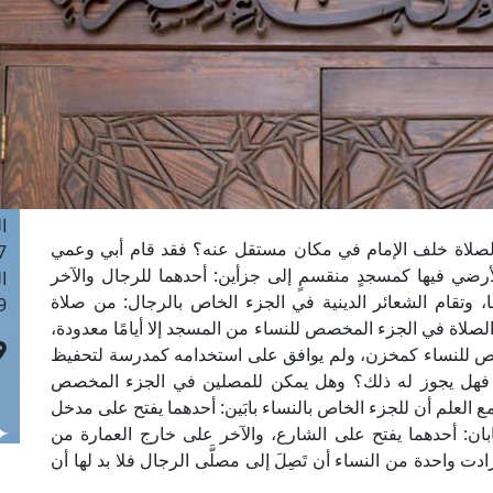
ا
 :42
ا
 :18
ا
 : 1
ا
7
ا
صلاة خلف الإمام في مكان مستقل عنه؟ فقد قام أبي وعمي
: 43
1م، وتم تجهيز الدور الأرضي فيها كمسجدٍ منقسمٍ إلى جزأين: أحدهما للرجال والآخر
ا
ا، وتقام الشعائر الدينية في الجزء الخاص بالرجال: من صلاة
 :8
لصلاة في الجزء المخصص للنساء من المسجد إلا أيامًا معدودة،
 للنساء كمخزن، ولم يوافق على استخدامه كمدرسة لتحفيظ
ي. فهل يجوز له ذلك؟ وهل يمكن للمصلين في الجزء المخصص
ع العلم أن للجزء الخاص بالنساء بابَين: أحدهما يفتح على مدخل
ابان: أحدهما يفتح على الشارع، والآخر على خارج العمارة من
ادت واحدة من النساء أن تَصِلَ إلى مصلَّى الرجال فلا بد لها أن