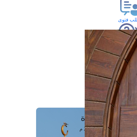
ب فتوى
تعلام عن فتوى
ز موعد
فتوى الهاتفية
َواقِيتُ الصَّـــلاة
اهرة · 08 أغسطس 2026 م