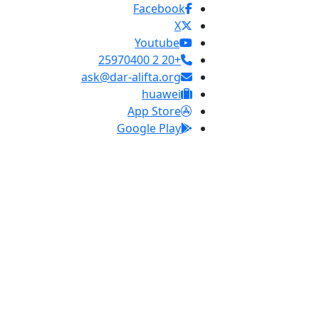
Facebook
X
Youtube
+20 2 25970400
ask@dar-alifta.org
huawei
App Store
Google Play