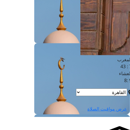
لفجر
4
لشروق
6
لظهر
1
لعصر
4:3
لمغرب
7 
لعشاء
9
عرض مواقيت الصلاة