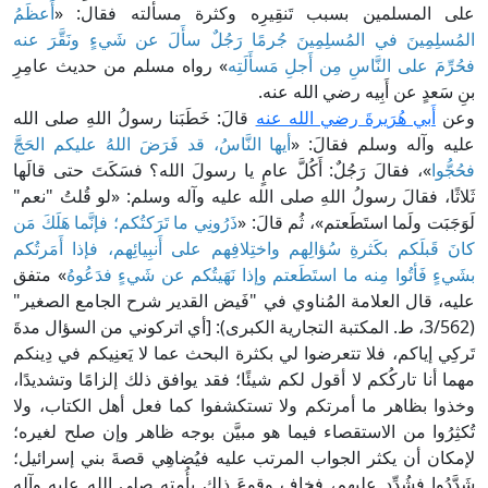
على المسلمين بسبب تَنقِيرِه وكثرة مسألته فقال: «
أَعظَمُ
المُسلِمِينَ في المُسلِمِينَ جُرمًا رَجُلٌ سأَلَ عن شَيءٍ ونَقَّرَ عنه
فحُرِّمَ على النَّاسِ مِن أَجلِ مَسأَلَتِه
» رواه مسلم من حديث عامِرِ
بنِ سَعدٍ عن أَبِيه رضي الله عنه.
وعن
أَبي هُرَيرةَ رضي الله عنه
قالَ: خَطَبَنا رسولُ اللهِ صلى الله
عليه وآله وسلم فقالَ: «
أيها النَّاسُ، قد فَرَضَ اللهُ عليكم الحَجَّ
فحُجُّوا
»، فقالَ رَجُلٌ: أَكُلَّ عامٍ يا رسولَ الله؟ فسَكَتَ حتى قالَها
ثَلاثًا، فقالَ رسولُ اللهِ صلى الله عليه وآله وسلم: «لو قُلتُ "نعم"
لَوَجَبَت ولَما استَطَعتم»، ثُم قالَ: «
ذَرُونِي ما تَرَكتُكم؛ فإنَّما هَلَكَ مَن
كانَ قَبلَكم بكَثرةِ سُؤالِهم واختِلافِهم على أَنبِيائِهم، فإذا أَمَرتُكم
بشَيءٍ فَأتُوا مِنه ما استَطَعتم وإذا نَهَيتُكم عن شَيءٍ فدَعُوهُ
» متفق
عليه، قال العلامة المُناوي في "فَيض القدير شرح الجامع الصغير"
(3/562، ط. المكتبة التجارية الكبرى): [أي اتركوني من السؤال مدةَ
تَركِي إياكم، فلا تتعرضوا لي بكثرة البحث عما لا يَعنِيكم في دِينكم
مهما أنا تاركُكم لا أقول لكم شيئًا؛ فقد يوافق ذلك إلزامًا وتشديدًا،
وخذوا بظاهر ما أمرتكم ولا تستكشفوا كما فعل أهل الكتاب، ولا
تُكثِرُوا من الاستقصاء فيما هو مبيَّن بوجه ظاهر وإن صلح لغيره؛
لإمكان أن يكثر الجواب المرتب عليه فيُضاهِي قصةَ بني إسرائيل؛
شَدَّدُوا فشُدِّد عليهم، فخاف وقوعَ ذلك بأُمته صلى الله عليه وآله