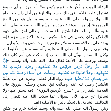
الدعاء للميت والذِّكْر عند قبره يكون سرًّا أو جهرًا، وبأي صيغةٍ
تشتمل عليه؛ فالأمر في ذلك واسع، والتنازع من أجل ذلك لا يرضاه
الله ولا رسوله صلى الله عليه وآله وسلم، بل هو من البدع
المذمومة؛ إذ من البدعة تضييق ما وسَّع الله ورسوله صلى الله
عليه وآله وسلم، فإذا شَرَع اللهُ سبحانه وتعالى أمرًا على جهة
الإطلاق وكان يحتمل في فعله وكيفية إيقاعه أكثرَ مِن وجه فإنه
يؤخذ على إطلاقه وسعته، ولا يصح تقييده بوجه دون وجه إلا بدليل.
وقد نهى رسول الله صلى الله عليه وآله وسلم عن الأغلوطات
وكثرة المسائل، وبيَّن أن الله تعالى إذا سكت عن أمر كان ذلك
توسعة ورحمة على الأمة؛ فقال صلى الله عليه وآله وسلم: «
إنَّ
اللهَ عَزَّ وجَلَّ فَرَضَ فَرائِضَ فلا تُضَيِّعُوها، وحَرَّمَ حُرُماتٍ فلا
تَنتَهِكُوها، وحَدَّ حُدُودًا فلا تَعتَدُوها، وسَكَتَ عن أَشياءَ رَحمةً لكم مِن
غيرِ نِسيانٍ فلا تَبحَثُوا عنها
» رواه الدار قطني وغيره عن أبي ثَعلَبةَ
الخُشَنِيِّ رضي الله عنه، وصحَّحه ابنُ الصلاح وحسَّنه النوويُّ، قال
العلامة التَّفتازاني في "شرح الأربعين النووية": [(فلا تبحثوا عنها) ولا
تسألوا عن حالها؛ لأن السؤال عما سكت اللهُ عنه يُفضِي إلى
التكاليف الشاقة، بل يُحكَم بالبراءة الأصلية] اهـ.
وبيَّن رسولُ الله صلي الله عليه وآله وسلم فَداحةَ جُرمِ مَن ضَيَّق