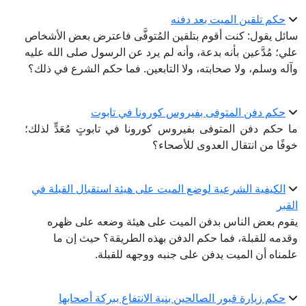
حكم تلقين الميت بعد دفنه
سائل يقول: كنت أقوم بتلقين المُتوفَّى فاعترض بعض الأشخاص
علي؛ مُدَّعين بأنه بدعة، وأنه لم يرد عن الرسول صلى الله عليه
وآله وسلم، ولا صحابته، ولا التابعين. فما حكم الشرع في ذلك؟
حكم دفن المتوفى بفيروس كورونا في تابوت
ما حكم دفن المتوفى بفيروس كورونا في تابوتٍ مُعَدٍّ لذلك؛
خوفًا من انتقال العدوى للأصحاء؟
الكيفية الشرعية لوضع الميت على هيئة استقبال القبلة في
القبر
يقوم بعض الناس بدفن الميت على هيئة وضعه على ظهره
وقدمه للقبلة، فما حكم الدفن بهذه الطريقة؟ حيث إن ما
علمناه أن الميت يدفن على جنبه ووجهه للقبلة.
حكم زيارة قبور الصالحين بنية الانتفاع ببركة أصحابها