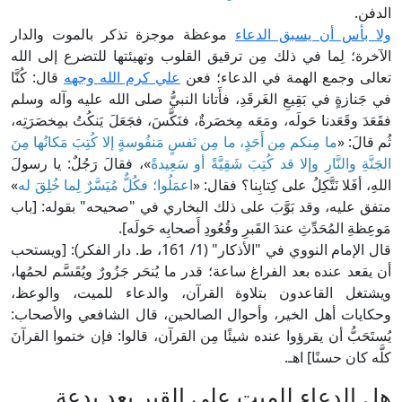
الدفن.
ولا بأس أن يسبق الدعاء
موعظة موجزة تذكر بالموت والدار
الآخرة؛ لِما في ذلك مِن ترقيق القلوب وتهيئتها للتضرع إلى الله
تعالى وجمع الهمة في الدعاء؛ فعن
علي كرم الله وجهه
قال: كُنَّا
في جَنازةٍ في بَقِيعِ الغَرقَدِ، فأَتانا النبيُّ صلى الله عليه وآله وسلم
فقَعَدَ وقَعَدنا حَولَه، ومَعَه مِخصَرةٌ، فنَكَّسَ، فجَعَلَ يَنكُتُ بمِخصَرَتِه،
ثُم قالَ: «
ما مِنكم مِن أَحَدٍ، ما مِن نَفسٍ مَنفُوسةٍ إلا كُتِبَ مَكانُها مِنَ
الجَنَّةِ والنَّارِ وإلا قد كُتِبَ شَقِيَّةً أو سَعِيدةً
»، فقالَ رَجُلٌ: يا رسولَ
اللهِ، أفَلا نَتَّكِلُ على كِتابِنا؟ فقال: «
اعمَلُوا؛ فكُلٌّ مُيَسَّرٌ لِما خُلِقَ له
»
متفق عليه، وقد بَوَّبَ على ذلك البخاري في "صحيحه" بقوله: [باب
مَوعِظةِ المُحَدِّثِ عندَ القَبرِ وقُعُودِ أَصحابِه حَولَه].
قال الإمام النووي في "الأذكار" (1/ 161، ط. دار الفكر): [ويستحب
أن يقعد عنده بعد الفراغ ساعة؛ قدر ما يُنحَر جَزُورٌ ويُقَسَّم لحمُها،
ويشتغل القاعدون بتلاوة القرآن، والدعاء للميت، والوعظ،
وحكايات أهل الخير، وأحوال الصالحين، قال الشافعي والأصحاب:
يُستَحَبُّ أن يقرؤوا عنده شيئًا مِن القرآن، قالوا: فإن ختموا القرآنَ
كلَّه كان حسنًا] اهـ.
هل الدعاء للميت على القبر يعد بدعة