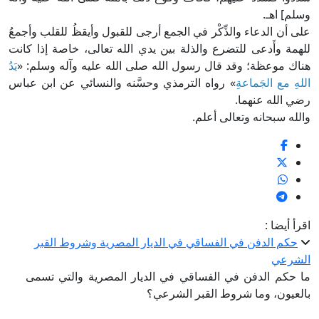
وسلم] اهـ.
على أن الدعاء والذِّكْر في الجمع أرجى للقبول وأيقظُ للقلب وأجمعُ
للهمة وأَدعى للتضرع والذلة بين يدي الله تعالى، خاصة إذا كانت
هناك موعظة؛ وقد قال رسول الله صلى الله عليه وآله وسلم: «
يَدُ
اللهِ مع الجَماعةِ
» رواه الترمذي وحسَّنه والنسائي عن ابن عباس
رضي الله عنهما.
والله سبحانه وتعالى أعلم.
اقرأ أيضا :
حكم الدفن في الفساقي في الديار المصرية وشروط القبر
الشرعي
ما حكم الدفن في الفساقي في الديار المصرية والتي تسمى
بالعيون، وما شروط القبر الشرعي؟