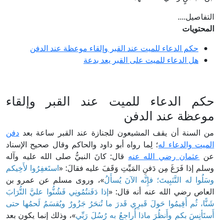
التفاصيل....
المحتويات
حكم الدعاء للميت عند القبر وإلقاء موعظة عند الدفن
هل الدعاء للميت على القبر يعد بدعة
حكم الدعاء للميت عند القبر وإلقاء
موعظة عند الدفن
من السنة أن يقف المشيعون للجنازة عند القبر ساعة بعد
دفن
الميت والدعاء له
؛ لِما رواه أبو داود والحاكم وقال صحيح الإسناد
عن
عثمان رضي الله عنه
قال: كانَ النبيُّ صلى الله عليه وآله
وسلم إذا فَرَغَ مِن دَفنِ المَيِّتِ وَقَفَ عليه فقالَ: «
استَغفِرُوا لأَخِيكم
وسَلُوا له التَّثبِيتَ؛ فإِنَّه الآنَ يُسأَلُ
»، وروى مسلم عن عمرو بن
العاص رضي الله عنه أنه قال: «
إذا دَفَنتُمُونِي فَشُنُّوا عليَّ التُّرَابَ
شَنًّا، ثُم أَقِيمُوا حَولَ قَبرِي قَدرَ ما تُنحَرُ جَزُورٌ ويُقسَمُ لَحمُها حتى
أَستَأنِسَ بكم وأَنظُرَ ماذا أُراجِعُ به رُسُلَ رَبِّي
»، وذلك إنما يكون بعد