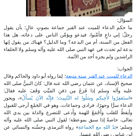
السؤال:
ما حكم الدعاء للميت عند القبر جماعة بصوتٍ عالٍ؛ بأن يقول
رجلٌ: إني داعٍ فأمِّنوا، فيدعو ويؤمِّن الناس على دعائه، هل هذا
الفعل من السنة، أم من البدعة؟ وما الدليل؟ فهناك من يقول إنها
بدعة لم تحدث في عهد النبي صلى الله عليه وآله وسلم ولا الخلفاء
الراشدين ولم يجزه أحد من الأئمة.
الجواب:
الدعاء للميت عند القبر سنة متبعة
؛ لِمَا رواه أبو داود والحاكم وقال
صحيح الإسناد، عن عثمان رضي الله عنه قال: كانَ النبيُّ صلى الله
عليه وآله وسلم إذا فَرَغَ مِن دَفنِ المَيِّتِ وَقَفَ عليه فقالَ:
«
استَغفِرُوا لأَخِيكم وسَلُوا له التَّثبِيتَ؛ فإِنَّه الآنَ يُسأَلُ
»، ويجوز
الدعاء سرًّا وجهرًا، فرادى وجماعات، وهو في الجَمْعِ أرجى للقبول
وأيقظُ للقلب وأَجْمَعُ للهمة وأَدعى للتضرع والذلة بين يدي الله
تعالى، خاصةً إذا سبق بموعظة؛ لقول النبي صلى الله عليه وآله
وسلم: «
يَدُ اللهِ مع الجَماعةِ
» رواه الترمذي وحسَّنه والنسائي عن
ابن عباسٍ رضي الله عنهما.