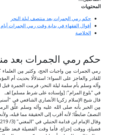
المحتويات
حكم رمي الجمرات بعد منتصف ليلة النحر
أقوال الفقهاء في بداية وقت رمي الجمرات أيام 
الخلاصة
حكم رمي الجمرات بعد منت
رمي الجمرات مِن واجبات الحج، وكثير مِن العلماء ك
للقادر والعاجز على السواء؛ استدلالًا بحديث أم الم
وآله وسلم بأم سلمة ليلة النحر، فرمت الجمرة قبل 
في "بلوغ المرام": [وإسناده على شرط مسلم] اهـ.
مِن الخبر بأنه صلى الله عليه وآله وسلم علَّق الرمي
النصفُ ضابطًا؛ لأنه أقرب إلى الحقيقة مما قبله، ولأنه
و
فضيلةٍ، ووقت إجزاءٍ، فأما وقت الفضيلة فبعد طلوع 