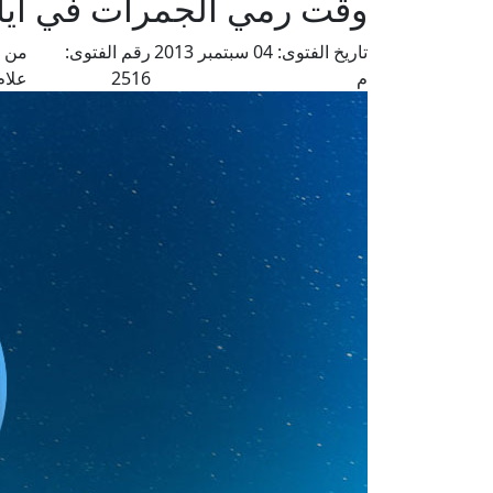
وقت رمي الجمرات في أيا
تاريخ الفتوى:
04 سبتمبر 2013
رقم الفتوى:
من ف
م
2516
علام