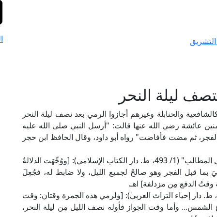
ا
التشريق
صف ليلة النحر
الشافعية والحنابلة وغيرهم أجازوا الرمي بعد نصف ليلة النحر
ؤمنين عائشة رضي الله عنها قالت: "أرسل النبي صلى الله عليه
الفجر، ثم مضت فأفاضت" رواه أبو داود، وقال الحافظ ابن حجر
قال شيخ الإسلام زكريا الأنصاري الشافعي في "أسنى المطالب" (1/ 493، ط. دار الكتاب الإسلامي): [ووُجِّهَت الدلالةُ
َ بما قبل الفجر وهو صالحٌ لجميع الليل، ولا ضابط له، فجُعِلَ
 وقتُ الدفع مِن مزدلفة] اهـ.
قال الإمام ابن قدامة الحنبلي في "المغني" (3/ 219، ط. دار إحياء التراث العربي): [ولرمي هذه الجمرة وقتان: وقت
الشمس... وأما وقت الجواز فأوله نصف الليل مِن ليلة النحر،