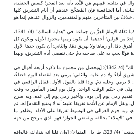
ل في بدايته: فمِنهم مَن قَيَّده بأنه بعد الفجر؛ كبعض الحنفية،
لة، أما الشافعية فإن المُصَحَّح عندهم أن أيام التشريق كلها
ه خلافٌ بين المتأخرين منهم والمتقدمين، والزوال عندهم إنما هو
قال الإمام الشافعي رضي الله عنه في "الإملاء" -كما نَقَلَهُ الإمامُ العِزُّ بن جماعة في "هداية السالك" (4/ 1341،
واحدٌ مِن قولين؛ أحدهما: أن يكون رميها محدودَ الأول، وتكون كل
هرق دمًا، أو رماها ولا يهريق دمًا. والثاني: أن يكون حدها الأول
دة فوتًا يجب به على صاحبه دمٌ حتى تنقضي أيام التشريق، وبهذا
قال الإمام العز بن جماعة الشافعي في "هداية السالك" (4/ 1342): [ويحصل مِن مجموع ما ذكره أربعة أقوال في
ريق أداءً ولا دم عليه. والثاني: يرمي بعد انقضاء اليوم قضاءً،
: لا يرمي وعليه دمٌ. وإذا قلنا بالقول الأول: فقال الرافعي في
 مِنًى في حكم الوقت الواحد، وكل يوم للقدر المأمور به وقت
ز تقديم رمي يوم إلى يوم، وتأخير رمي يوم إلى غده، وبه صرح
نقل الإمام عن الأئمة تفريعًا عليه: أنه لا يمتنع التقدم] اهـ. ثم
قطعُ بالمنع، وبه جزم الغزالي في الوسيط تفريعًا على الأداء. وظاهر ما
في "الإملاء" يخالفه ويقتضي الجواز؛ فهو الذي يترجح مِن جهة
وقال إمام الحرمين في "نهاية المطلب في دراية المذهب" (4/ 323، ط. دار المنهاج): [وإن قلنا إنه يتدارك، فالواقع