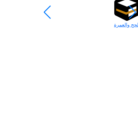
لحج والعمرة
رمضان