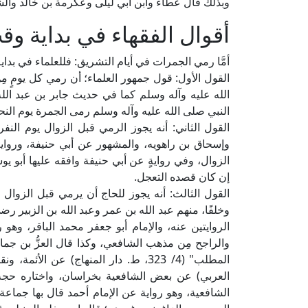
وبذلك قال عطاء وابن أبي ليلى وعكرمة بن خالد والش
أقوال الفقهاء في بداية و
أمَّا رمي الجمرات في أيام التشريق: فللعلماء في بداية
القول الأول: قول جمهور العلماء؛ أن رمي كل يومٍ مِن أ
الله عليه وآله وسلم كما في حديث جابر بن عبد الله 
النبي صلى الله عليه وآله وسلم رمى الجمرة يوم النحر
القول الثاني: أنه يجوز الرمي قبل الزوال يوم ال
وإسحاق بن راهويه، والمشهور عن أبي حنيفة، وروايةٌ عن 
الزوال، وفي روايةٍ عن أبي حنيفة وافقه عليها أبو يو
إن كان قصده التعجل.
القول الثالث: أنه يجوز للحاج أن يرمي قبل الزوال 
وخلفًا، منهم عبد الله بن عمر وعبد الله بن الزبير
الروايتين عنه، والإمام أبو جعفر محمد الباقر، وهو 
والراجح مِن مذهب الشافعي، وكذا قال العزُّ بن جما
العربي) عن بعض الشافعية بخراسان، واختاره حجة 
الشافعية، وهو رواية عن الإمام أحمد قال بها جماعة 