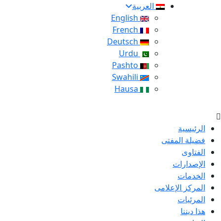
العربية
English
French
Deutsch
Urdu
Pashto
Swahili
Hausa
الرئيسية
فضيلة المفتى
الفتاوى
الإصدارات
الخدمات
المركز الإعلامى
المرئيات
هذا ديننا