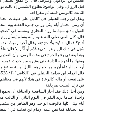
قبل الزوال، وفي الواضح: بطلوع الشمس إلَّا ثالث يو
الثالث كاليومين قبله، ثم ينفر] اهـ.
أن رمي الجمار أيام مِنًى ورمي جمرة العقبة يوم الن
القول بأدلةٍ منها: ما رواه البخاري ومسلم في "صحي
قال: كان النبي صلى الله عليه وآله وسلم يُسأل يوم ال
أذبح؟ فقال: «اذْبَحْ ولَا حَرَجَ»، وقال آخر: رميتُ بع
سُئِل في ذلك اليوم عن شيء قُدِّم أو أُخِّر إلا قال: «افْعَلْ 
وهذا يقتضي رفع الحرج في وقت الرمي، وأن التقديم في
ومنها: ما أخرجه الدارقطني وغيره مِن حديث عمرو ب
أرخص للرعاة أن يرموا جمارهم بالليل أو أية ساعةٍ مِن 
على نفسه أو ماله كالرعاة في هذا؛ لأنهم في معناهم] 
في ترك المبيت بمزدلفة.
ومِن أجل ذلك فقد أجاز الشافعية والحنابلة أن يجمع الح
واحدةً عندما يريد النفر في اليوم الثاني أو الثالث مِ
أيام مِنًى كلها كالوقت الواحد، وهو الظاهر مِن مذ
عند الحنابلة كما نص عليه الإمام ابن قدامة في "المغن