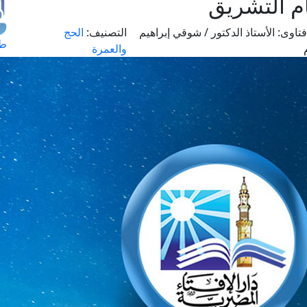
م التشريق
تاوى:
الأستاذ الدكتور / شوقي إبراهيم
التصنيف:
الحج
طل
والعمرة
اس
حج
ال
م
الق