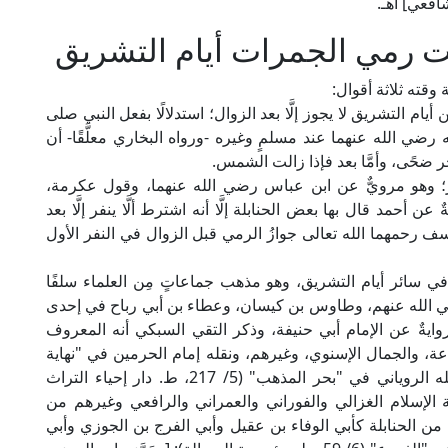
افعي] اهـ.
قت رمي الجمرات أيام التشريق
 وقته ثلاثة أقوال:
يام التشريق لا يجوز إلَّا بعد الزوال؛ استدلالًا بفعل النبي صلى
رضي الله عنهما عند مسلمٍ وغيره -ورواه البخاري معلَّقًا- أن
 ضحًى، وأمَّا بعد فإذا زالت الشمس.
نفر؛ وهو مرويٌّ عن ابن عباس رضي الله عنهما، وقول عكرمة،
أحمد قال بها بعض الحنابلة إلَّا أنه اشترط ألَّا ينفر إلَّا بعد
سف رحمهما الله تعالى جوازُ الرمي قبل الزوال في النفر الأول
في سائر أيام التشريق، وهو مذهب جماعاتٍ مِن العلماء سلفًا
 رضي الله عنهم، وطاوس بن كيسان، وعطاء بن أبي رباح في إحدى
روايةٌ عن الإمام أبي حنيفة، وذكر التقي السبكي أنه المعروف
عة، والجمال الإسنوي، وغيرهم، ونقله إمام الحرمين في "نهاية
المطلب" (4/ 323، ط. دار المنهاج) عن الأئمة، ونقله الروياني في "بحر المذهب" (5/ 217، ط. دار إحياء التراث
الإسلام الغزالي والفوراني والعمراني والرافعي وغيرهم من
من الحنابلة كأبي الوفاء بن عقيل وأبي الفرج بن الجوزي وأبي