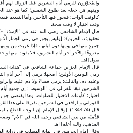
والمُجَوِّزون للرمي أيام التشريق قبل الزوال لهم أقوا
ومِنهم مَن جعله بعد طلوع الشمس؛ كما هو عند الحناب
كالوقت الواحد؛ فيجوز فيها التأخير، وأما التقديم ففي
وقت اختيارٍ لا وقت صحة.
تحقيق: د. الخزيم)-: [وليس يجوز في رمي الجمار إلَّا 
جمرةٍ منها في يومها دون ليلتها، فإذا غربت مِن يومها أ
معروفًا والآخر آخر أيام التشريق، فلا يفوت منها واح
نقول] اهـ.
رمي اليومين الأولين؛ أصحها: يرمي إلى آخر أيام التش
وعليه دم. والثالث: يرمي قضاءً ولا دم عليه. والرابع
الشرحين تبعًا للغزالي في "الوسيط": إن جميع أيام
اختيار؛ كأوقات الاختيار للصلوات، وهذا يقتضي جوا
الفوراني والرافعي في الشرحين تفريعًا على هذا القول، و
قال (4/ 1343): [وقال الإمام: إن الوجهَ ال
قدَّمتُه من نص الشافعي رحمه الله في "الأم" ونصه 
المذهب، والله أعلم] اهـ.