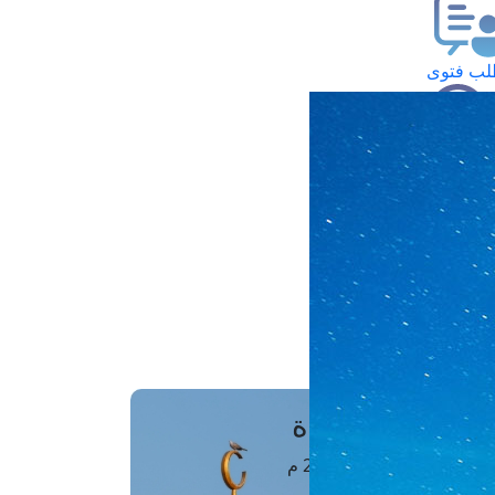
ب فتوى
تعلام عن فتوى
ز موعد
فتوى الهاتفية
َواقِيتُ الصَّـــلاة
اهرة · 08 أغسطس 2026 م