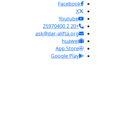
Facebook
X
Youtube
+20 2 25970400
ask@dar-alifta.org
huawei
App Store
Google Play