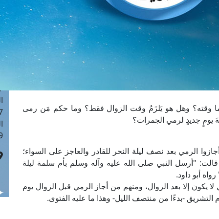
ا
 :42
ا
 :18
ا
 : 1
ا
7
ا
ا وقته؟ وهل هو يَلزَمُ وقت الزوال فقط؟ وما حكم مَن رمى
: 43
ةَ يومٍ جديدٍ لرمي الجمرات؟
ا
 :8
جازوا الرمي بعد نصف ليلة النحر للقادر والعاجز على السواء؛
 قالت: "أرسل النبي صلى الله عليه وآله وسلم بأم سلمة ليلة
اه أبو داود.
لا يكون إلا بعد الزوال، ومنهم من أجاز الرمي قبل الزوال يوم
 التشريق -بدءًا من منتصف الليل- وهذا ما عليه الفتوى.