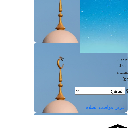
لفجر
4
لشروق
6
لظهر
1
لعصر
4:3
لمغرب
7 
لعشاء
9
عرض مواقيت الصلاة