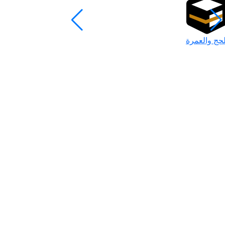
لحج والعمرة
رمضان