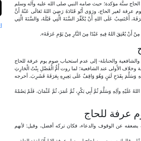
لحاج سنَّة مؤكدة؛ حيث صامه النبي صلى الله عليه وآله وسلم
ير الحاج، ورَوَى أَبُو قَتَادَةَ رَضِيَ اللهُ تَعَالَى عَنْهُ أَنَّ
َفَةَ، أَحْتَسِبُ عَلَى اللهِ أَنْ يُكَفِّرَ السَّنَةَ الَّتِي قَبْلَهُ، وَالسَّنَةَ الَّتِي
ا
يُعْتِقَ اللهُ فِيهِ عَبْدًا مِنَ النَّارِ مِنْ يَوْمِ عَرَفَةَ».
ة والشافعية والحنابلة- إلى عدم استحباب صوم يوم عرفة للحاج
لاف الأَولى عند الشافعية؛ لما روت أُمُّ الْفَضْلِ بِنْتُ الْحَارِثِ
لَيْهِ وَسَلَّمَ بِقَدَحِ لَبَنٍ وَهُوَ وَاقِفٌ عَلَى بَعِيرِهِ بِعَرَفَةَ فَشَرِبَ. أخرجه
للهُ عَلَيْهِ وآلِهِ وَسَلَّمَ ثُمَّ أَبِي بَكْرٍ، ثُمَّ عُمَرَ، ثُمَّ عُثْمَانَ، فَلَمْ يَصُمْهُ
م عرفة للحاج
 يضعفه عن الوقوف والدعاء، فكان تركه أفضل، وقيل: لأنهم
وقالوا: يسن صومه لحاج لم يصل عرفة إلا ليلًا؛ لفقد العلة.