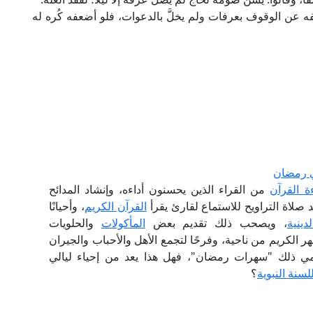
عِفه عن الوقوف بعرفات ولم يخلَّ بالدعوات، فلو أضعفه كُره له
لي رمضان
ة القرآن
من القراء الذين يحسنون أداءه، وإنشاد المدائح
د صلاة التراويح للاستماع لقارئ يقرأ
القرآن الكريم
، وأحيانًا
دينية
، ويصحب ذلك تقديم بعض
المأكولات
والحلويات
هر الكريم من ناحية، وفرحًا لتجمع الأهل والأحباب والجيران
نسمي ذلك "سهرات رمضان"، فهل هذا يعد من إحياء ليالي
لسنة النبوية
؟