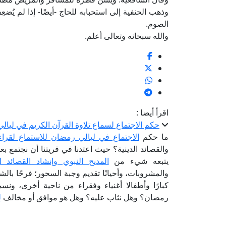
وذهب الحنفية إلى استحبابه للحاج -أيضًا- إذا لم يُض
الصوم.
والله سبحانه وتعالى أعلم.
اقرأ أيضا :
حكم الاجتماع لسماع تلاوة القرآن الكريم في ليا
ما حكم
الاجتماع في ليالي رمضان للاستماع لقراء
والقصائد الدينية؟ حيث اعتدنا في قريتنا أن نجتمع بع
يتبعه شيء من
المديح النبوي وإنشاد القصائد ال
والمشروبات، وأحيانًا تقديم وجبة السحور؛ فرحًا بالش
كبارًا وأطفالا أغنياء وفقراء من ناحية أخرى، و
رمضان؟ وهل نثاب عليه؟ وهل هو موافق أو مخالف
ل