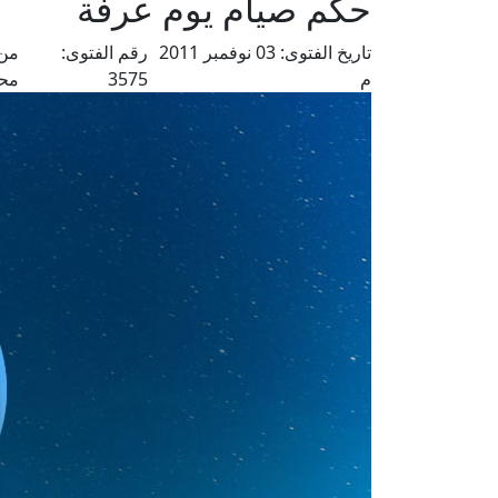
حكم صيام يوم عرفة
تاريخ الفتوى:
03 نوفمبر 2011
رقم الفتوى:
من 
م
3575
مح