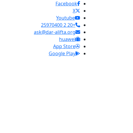
Facebook
X
Youtube
+20 2 25970400
ask@dar-alifta.org
huawei
App Store
Google Play