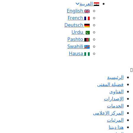
العربية
English
French
Deutsch
Urdu
Pashto
Swahili
Hausa
الرئيسية
فضيلة المفتى
الفتاوى
الإصدارات
الخدمات
المركز الإعلامى
المرئيات
هذا ديننا