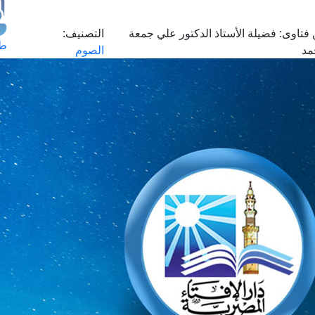
فتاوى:
فضيلة الأستاذ الدكتور علي جمعة
التصنيف:
طل
مد
الصوم
اس
حج
ال
م
الق