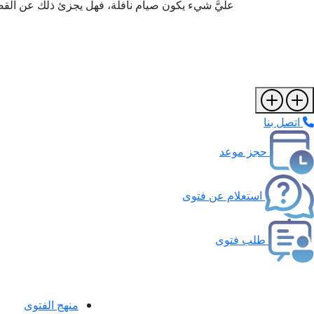
عليَّ شيء يكون صيام نافلة، فهل يجزئ ذلك عن القض
اتصل بنا
حجز موعد
استعلام عن فتوى
طلب فتوى
منهج الفتوى