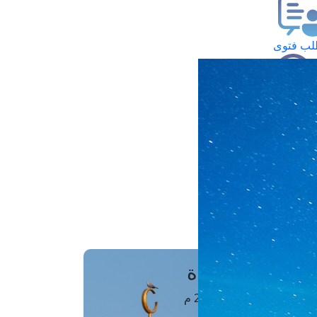
ب فتوى
تعلام عن فتوى
ز موعد
فتوى الهاتفية
َواقِيتُ الصَّـــلاة
اهرة · 07 أغسطس 2026 م