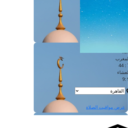
لفجر
4
لشروق
6
لظهر
1
لعصر
4:3
لمغرب
7 
لعشاء
9
عرض مواقيت الصلاة