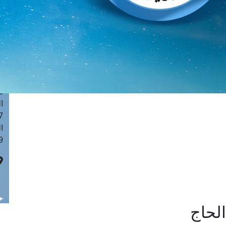
ا
 :41
ا
 :17
ا
 : 1
ا
8
ا
: 44
ا
 :9
لحاج