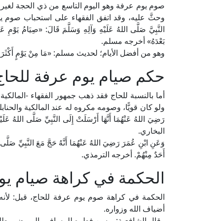
صوم يوم عرفة وهو اليوم التاسع من ذي الحجة لغير ا
وحثَّ عليه، وقد اتفق الفقهاء على استحباب صوم يوم عرفة لغ
النَّبِيَّ صَلَّى اللهُ عَلَيْهِ وَآلِهِ وَسَلَّمَ قَالَ: «صِيَامُ يَوْمِ عَر
بَعْدَهُ» أخرجه مسلم.
وهو من أفضل الأيام؛ لحديث مسلم: «مَا مِنْ يَوْمٍ أَكْثَرَ مِنْ أَنْ 
حكم صيام يوم عرفة للحاج
أما بالنسبة للحاج فقد ذهب جمهور الفقهاء -المالكي
ولو كان قويًّا، وصومه مكروه له عند المالكية والحنابلة وخ
رَضِيَ اللهُ عَنْهُمَا أَنَّهَا أَرْسَلَتْ إِلَى النَّبِيِّ صَلَّى اللهُ عَ
البخاري.
وَعَنِ ابْنِ عُمَرَ رَضِيَ اللهُ عَنْهُمَا أَنَّهُ حَجَّ مَعَ النَّبِيِّ صَلَّى ا
أَحَدٌ مِنْهُمْ. أخرجه الترمذي.
الحكمة في كراهة صيام يو
الحكمة في كراهة صوم يوم عرفة للحاج، قيل: لأنه
أضياف الله وزواره.
وقال الشافعية: ويسن فطره للمسافر والمريض مطلقًا، 